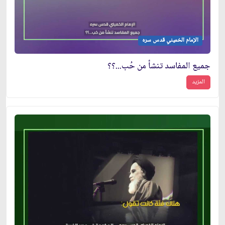
الإمام الخميني قدس سره
جميع المفاسد تنشأ من حُب...؟؟
المزيد