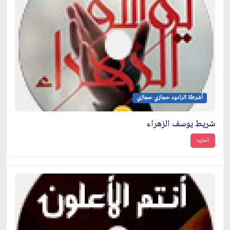
أشرطة الرادود حجازي حجازي
شريط يوسف الزهراء
المزيد