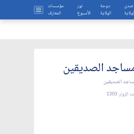
صدى
دوحة
نور
مؤسسات
لولاية
الولاية
الأسبوع
المعارف
ساجد الصديقين
اجد الصديقين
 الزوار: 1303