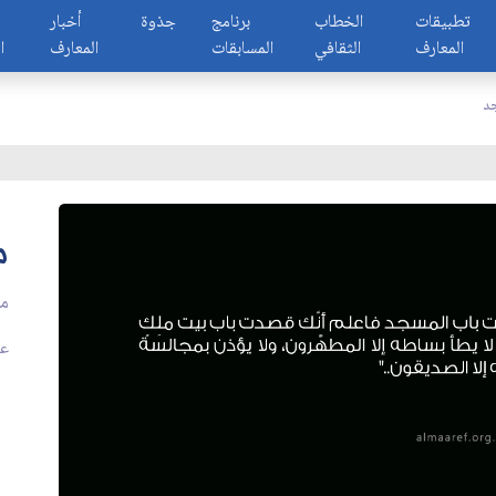
تطبيقات
الخطاب
برنامج
جذوة
أخبار
المعارف
الثقافي
المسابقات
المعارف
ا
د
م
مس
عدد