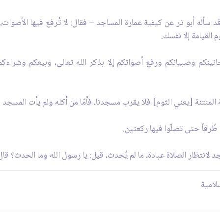
سأله أبو ذر عن كيفية عمارة المساجد – فقال: لا تُرفع فيها الأصوات، ول
م القيامة إلا نفسك.
جانينكم وصبيانكم ورفع أصواتكم إلا بذكر الله تعالى، وبيعكم وشراءكم
ة المنتنة [يعني الثوم] فلا يقرب مسجدنا، فأمّا من أكله ولم يأت المسجد 
طُرقاً حتى تصلّوا فيها ركعتين.
لانتظار الصلاة عبادة، ما لم يُحدث، قيل: يا رسول الله وما الحدث؟ قال:
لامية