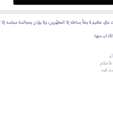
لِكٍ عظيم لا يطأ بساطه إلا المطهّرون، ولا يؤذن بمجالسة مجلسه إلا 
لآداب منها:
ه.
لأحكام.
ت فيه.