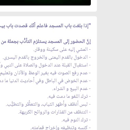
"إذا بلغت باب المسجد فاعلم أنّك قصدت باب بيت م
إنَّ الحضور إلى المسجد يستلزم التأدُّب بجملة من ا
- المشي إليه على سكينة ووقار.
- الدخول بالقدم اليمنى والخروج بالقدم اليسرى.
- استقبال القبلة عند الدخول والصلاة على النبي وآل
- عدم رفع الصوت فيه بغير الوعظ والآذان وتعليم ا
- عدم الخوض في الباطل وفي أحاديث الدنيا ما دم
- عدم البيع و الشراء.
- ترك اللغو ما دمت فيه.
- لبس أنظف وأطهر الثياب، والتعطُّر والتطيُّب.
- التنظف من القذارات والروائح الكريهة.
- ترك النوم فيه.
- كنسه وتنظيفه وإخراج قمامته.