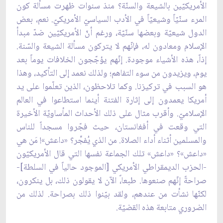
الأمريكيّين بالشيعة والسنّة؟ منذ سنوات ظهرت مسألة كون
المرء سنّيّاً وشيعيّاً في الأدب السياسيّ الأمريكيّ. نعم، بعض
الدول شيعيّة وبعضها سنّيّة، ورغم أنّ الأمريكيّين ضدّ مبدأ
الإسلام ومعادون له، فإنّهم لا يتركون مسألة الشيعة والسّنة.
إذاً، هذه الأشياء موجودة. إنّهم يؤجّجون الخلافات يوماً بعد
يوم، ويزيدون من سوء التفاهم؛ ولذلك نعمد إلى التأكيد، وهذا
هو السبب في تركيزنا. وكما تلاحظون، الذين تعلّموا على يد
أمريكا يعمدون إلى إثارة الفتنة أينما استطاعوا في العالم
الإسلاميّ. وأقرب مثال على ذلك الأحداث المأساويّة الأخيرة
التي وقعت في أفغانستان، حيث فجّروا مسجداً للناس
والمسلمين أثناء أداء الصلاة. من الذي يُفجِّر؟ «داعش»! مَن هي
«داعش»؟ «داعش» تلك الجماعة نفسها التي قال الأمريكيّون
-الحزب الديمقراطي الأمريكي [الموجود حالياً في السلطة]-
صراحةً إنّهم صنعوها. طبعا،ً الآن لا يقولون ذلك، بل ينكرون،
لكنّها نشأت من عندهم، ولقد بيّنوا ذلك بصراحة. لذلك من
الضروري متابعة هذه القضيّة.