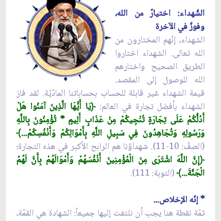
الشّهداء: اختيارٌ من الله،
وفوزٌ في الآخرة
الشهداء، إنّهم المختارون من
الله تعالى. الشهداء اختاروا
الطريق الصحيح واختارهم
الله للوصول إلى المقصد.
قيمة الشهداء غير قابلة للحساب بحساباتنا المادّيّة. لقد فاز
الشهداء بأفضل تجارة في العالم:
﴿
يَا أَيُّهَا الَّذِينَ آمَنُوا هَلْ
أَدُلُّكُمْ عَلَى تِجَارَةٍ تُنْجِيكُمْ مِنْ عَذَابٍ أَلِيمٍ * تُؤْمِنُونَ بِاللَّهِ
وَرَسُولِهِ وَتُجَاهِدُونَ فِي سَبِيلِ اللَّهِ بِأَمْوَالِكُمْ وَأَنْفُسِكُمْ...﴾
(الصفّ: 10-11). شهداؤنا هم الرابح الأكبر في هذه التجارة؛
﴿
إِنَّ اللَّهَ اشْتَرَى مِنَ الْمُؤْمِنِينَ أَنْفُسَهُمْ وَأَمْوَالَهُمْ بِأَنَّ لَهُمُ
الْجَنَّةَ...﴾
(التوبة: 111).
* إنّه الإخلاص...
ثمّة نقطة هنا يجب أن نلتفت إليها جميعاً: الشهادة هي القمّة،