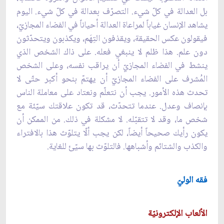
بل العدالة في كلّ شيء. التصرّف بعدالة في كلّ شيء. اليوم
يشاهد الإنسان غياباً لمراعاة العدالة أحياناً في الفضاء المجازيّ،
فيقولون عكس الحقيقة، ويقذفون التِهَم، ويكذبون ويتحدّثون
دون علم. هذا ظلم لا ينبغي فعله. على ذاك الشخص الذي
ينشط في الفضاء المجازيّ أن يراقب نفسه، وعلى الشخص
المُشرف على الفضاء المجازيّ أن يهتمّ بنحو أكبر حتّى لا
تحدث هذه الأمور. يجب أن نتعلّم ونعتاد على معاملة الناس
بإنصاف وعدل. عندما تتحدّث، قد تكون علاقتك سيّئة مع
شخص ما، وقد لا تتقبّله. لا مشكلة في ذلك. من الممكن أن
يكون رأيك صحيحاً أيضاً، لكن يجب ألّا يتلوّث هذا بالافتراء
والكذب والشتائم وأشباهها. فالتلوّث بها سيّئ للغاية.
فقه الوليّ
الألعاب الإلكترونيّة