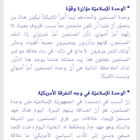
* الوحدة الإسلاميّة مؤازرة وقوّة
وحدة المسلمين واتّحادهم ليسا أمراً تكتيكيّاً ليكون هناك مَن
يتصوّر أنّ علينا أن نكون متّحدين معاً بسبب ظروف معينة. لا!
إنّهما أمرٌ أصوليّ. تآزر المسلمين أمرٌ ضرورّي. إذا اتحّد
المسلمون، فإنهم يتآزرون ويصيرون جميعاً أقوياء، وحتّى
أولئك الذين يرغبون -لا مانع في ذلك- في بناء علاقة مع غير
المسلمين يفعلون هذا بِيَد ممتلئة عندما يوجد هذا التآزر.
لذلك الملاحظة الثانية هي أنّ وحدة المسلمين أمرٌ أصوليّ
وليست تكتيكاً.
* الوحدة الإسلاميّة في وجه التفرقة الأمريكيّة
إنّ السبب في تشديدنا في الجمهوريّة الإسلاميّة على وحدة
المسلمين، هو أنّ المسافة بينهم كبيرة. اليوم هناك جهد
مستمرّ لإيجاد خلافات بين فِرق المسلمين، بين الشيعة
والسنّة، وهو جهد جادّ ومخطّط له. التفتوا! اليوم دخلت كلمتا
شيعيّ وسنيّ إلى الأدب السياسيّ الأمريكيّ! ما علاقة