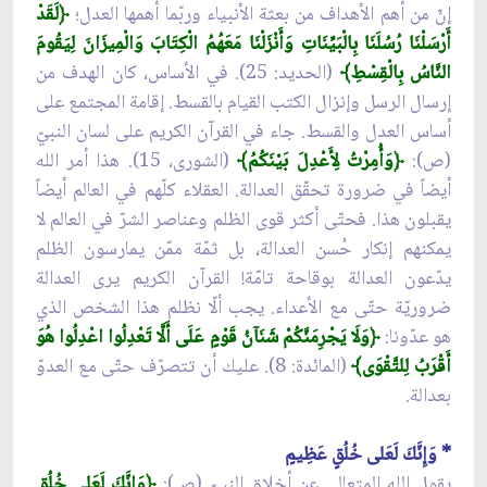
إنّ من أهم الأهداف من بعثة الأنبياء وربّما أهمها العدل؛
﴿
لَقَدْ
أَرْسَلْنَا رُسُلَنَا بِالْبَيِّنَاتِ وَأَنْزَلْنَا مَعَهُمُ الْكِتَابَ وَالْمِيزَانَ لِيَقُومَ
النَّاسُ بِالْقِسْطِ﴾
(الحديد: 25). في الأساس، كان الهدف من
إرسال الرسل وإنزال الكتب القيام بالقسط. إقامة المجتمع على
أساس العدل والقسط. جاء في القرآن الكريم على لسان النبيّ
(ص):
﴿
وَأُمِرْتُ لِأَعْدِلَ بَيْنَكُمُ﴾
(الشورى، 15). هذا أمر الله
أيضاً في ضرورة تحقّق العدالة. العقلاء كلّهم في العالم أيضاً
يقبلون هذا. فحتّى أكثر قوى الظلم وعناصر الشرّ في العالم لا
يمكنهم إنكار حُسن العدالة، بل ثمّة ممّن يمارسون الظلم
يدّعون العدالة بوقاحة تامّة! القرآن الكريم يرى العدالة
ضروريّة حتّى مع الأعداء. يجب ألّا نظلم هذا الشخص الذي
هو عدّونا:
﴿
وَلَا يَجْرِمَنَّكُمْ شَنَآنُ قَوْمٍ عَلَى أَلَّا تَعْدِلُوا اعْدِلُوا هُوَ
أَقْرَبُ لِلتَّقْوَى﴾
(المائدة: 8). عليك أن تتصرّف حتّى مع العدوّ
بعدالة.
* وَإِنَّكَ لَعَلى خُلُقٍ عَظِيمٍ
يقول الله المتعالي عن أخلاق النبيّ (ص):
﴿
وَإِنَّكَ لَعَلى خُلُقٍ