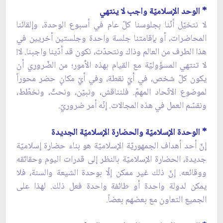
* الوحد الإسلاميّة واجب لا ينتهي
لا نتخيّل أنّنا بجلوسنا كلّ عام في أسبوع الوحدة، وإلقائنا
المحاضرات، أو بإقامتنا جلسة واحدة وجلستين أخريين في
هذا الطرف من العالم وذاك ونتحدّث، نكون قد أدّينا واجبنا. لا!
لا تنتهي المسؤوليّة مع القيام بهذه الأمور؛ من الضّروري أن
يكون كلّ شخص، في أيّ نقطة، وفي أيّ مكانٍ حضر محوراً
لموضوع الاتّحاد المهمّ. فلنناقش، ونبيّن، ونحثّ، ونخطّط،
ونقسّم العمل في هذه المجالات. إنّه أمر ضروريّ.
* الوحدة الإسلاميّة والحضارة الإسلاميّة الجديدة
إنّ أحد أهداف الجمهوريّة الإسلاميّة هو بناء حضارة إسلاميّة
جديدة، الحضارة الإسلاميّة بالنظر إلى قدرات اليوم وحقائقه
ووقائعه. إنّ ذلك غير ممكن إلّا بوحدة الشيعة والسنة، فلا
يمكن لدولة واحدة أو طائفة واحدة فعل ذلك. لهذا على
الجميع التعاون مع بعضهم بعضاً.