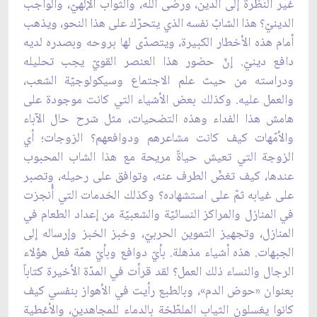
غير النظرة إلى الدين، ورضى الله، والثواب الإلهيّ، والواجب
الدينيّ؟ هذا الشابّ نفسه الذي يتحرّك على هذا النحو، ويذهب
أمام هذه الأخطار الكبيرة، ويتصدّى لها بروحه وبصدره لديه
دافع دينيّ. إنّ حضور هذا العنصر القويّ يجب تحليله
ودراسته من حيث علم الاجتماع وسيكولوجيّة الشعب،
والعمل عليه. وكذلك بعض الأشياء التي كانت موجودة على
هامش هذا الفداء وهذه التضحيات، مثل شرح حال الآباء
والأمّهات كيف كانت مشاعرهم ودوافعهم؟ الزوجات؛ أي
الزوجة التي تعيش حياةً مريحة مع هذا الشاب المحبوب
عندها، كيف تغضّ الطرف عنه، وتوافق على رحيله، وتصبر
على غيابه ثمّ على استشهاده؟ وكذلك الخدمات التي أُنجزت
في المنازل والمراكز النسائيّة والشعبيّة من إعداد الطعام في
المنازل، وتجهيز التموين الحربيّ، وخبز الخبز وإرساله إلى
الجبهات. هذه أشياء مذهلة. بأيّ دوافع وبأيّ همّة فعل هؤلاء
الرجال والنساء ذلك العمل؟ لقد قرأت في المدّة الأخيرة كتاباً
بعنوان «حوض الدم»، وبالطبع رأيت في الأهواز بنفسي كيف
كانوا يغسلون الثياب الملطّخة بالدماء للمجاهدين، والأغطية