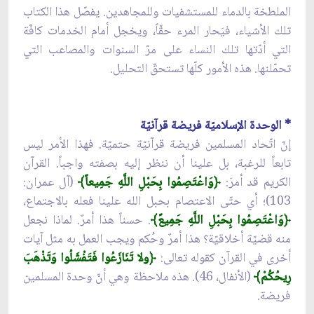
الملطخة بالدماء للمستشفيات وللمجاهدين. يفصّل هذا الكتاب
تلك الأشياء، فيَحار المرء حقّاً، ويخجل أمام الخدمات كافّة
التي أدّتها تلك النساء على مرّ السنوات والمصاعب التي
تحمّلنها. هذه الأمور كلّها تستحقّ التحليل.
* الوحدة الإسلاميّة فريضة قرآنيّة
إنّ اتّحاد المسلمين فريضة قرآنيّة حتميّة. فهذا الأمر ليس
تابعاً للرغبة، بل علينا أن ننظر إليه بصفته واجباً. القرآن
الكريم قد أمرَ:
﴿
وَاعْتَصِمُوا بِحَبْلِ اللَّهِ جَمِيعاً﴾
(آل عمران:
103)؛ أي حتّى الاعتصام بحبل الله علينا فعله بالاجتماع،
﴿
وَاعْتَصِمُوا بِحَبْلِ اللَّهِ جَمِيعً﴾
. حسناً هذا أمرٌ. لماذا نجعل
منه قضيّة أخلاقيّة؟ هذا أمرٌ وحُكم ويجب العمل به مثل آيات
أخرى في القرآن كقوله تعالى:
﴿
ولا تَنَازَعُوا فَتَفْشَلُوا وَتَذْهَبَ
رِيحُكُمْ﴾
(الأنفال، 46). هذه ملاحظة وهي أنّ وحدة المسلمين
فريضة.