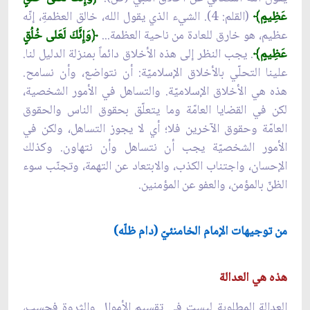
عَظِيمٍ﴾
(القلم: 4). الشيء الذي يقول الله، خالق العظمةِ، إنّه
عظيم، هو خارق للعادة من ناحية العظمة...
﴿
وَإِنَّكَ لَعَلى خُلُقٍ
عَظِيمٍ﴾
. يجب النظر إلى هذه الأخلاق دائماً بمنزلة الدليل لنا.
علينا التحلّي بالأخلاق الإسلاميّة: أن نتواضع، وأن نسامح.
هذه هي الأخلاق الإسلاميّة. والتساهل في الأمور الشخصية،
لكن في القضايا العامّة وما يتعلّق بحقوق الناس والحقوق
العامّة وحقوق الآخرين فلا؛ أي لا يجوز التساهل، ولكن في
الأمور الشخصيّة يجب أن نتساهل وأن نتهاون. وكذلك
الإحسان، واجتناب الكذب، والابتعاد عن التهمة، وتجنّب سوء
الظنّ بالمؤمن، والعفو عن المؤمنين.
من توجيهات الإمام الخامنئيّ (دام ظلّه)
هذه هي العدالة
العدالة المطلوبة ليست في تقسيم الأموال والثروة فحسب،