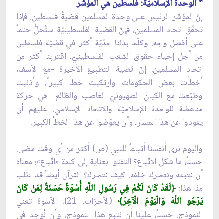
* الوحدة الإسلاميّة: فلسطين هي المؤشّر
إنّ المؤشّر الرئيس على وحدة المسلمين قضيةُ فلسطين. فإذا
تحقّق اتحاد المسلمين، فإنّ القضية الفلسطينيّة ستُحلُّ حتماً
على أفضل وجه. وكلّما بذلنا جدّيّة أكثر في قضيّة فلسطين
من أجل إحياء حقوق الشعب الفلسطينيّ، اقتربنا أكثر من
اتحاد المسلمين. إنّ قضية التطبيع الأخيرة -مع الأسف،
أخطأت بعض الحكومات وارتكبت خطأ كبيراً، وأذنبت
وطبّعت مع الكيان الصهيونيّ الغاصب والظالم- هي حركة
مناهضة للوحدة الإسلاميّة والاتحاد الإسلاميّ. عليهم أن
يعودوا عن هذا المسار، وأن يعوّضوا عن هذا الخطأ الكبير.
واليوم نرى أنفسنا أتباعاً للنبي (ص) أكثر من أي وقت مضى.
حسناً، ما شكل الاتّباع؟ التفتوا بعناية إلى كلمة «اتّباع»؛ معناه
أن نتبعه ونتحرك خلفه. كيف نتحرك؟ القرآن أيضاً قد طلب
منّا هذا:
﴿
لَقَدْ كَانَ لَكُمْ فِي رَسُولِ اللَّهِ أُسْوَةٌ حَسَنَةٌ لِمَنْ كَانَ
يَرْجُو اللَّهَ وَالْيَوْمَ الْآخِرَ﴾
(الأحزاب، 21). الأسوة تعني
النموذج. حسناً، علينا أن نتبع هذا النموذج، وأن نُوجد في