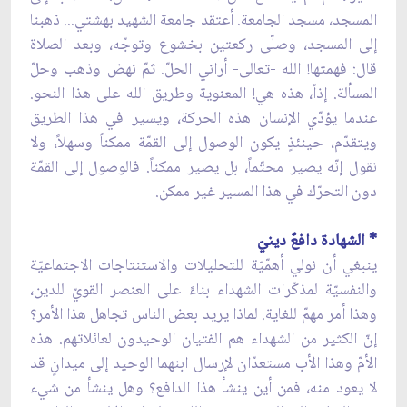
المسجد، مسجد الجامعة. أعتقد جامعة الشهيد بهشتي... ذهبنا
إلى المسجد، وصلّى ركعتين بخشوع وتوجّه، وبعد الصلاة
قال: فهمتها! الله -تعالى- أراني الحلّ. ثمّ نهض وذهب وحلّ
المسألة. إذاً، هذه هي! المعنوية وطريق الله على هذا النحو.
عندما يؤدّي الإنسان هذه الحركة، ويسير في هذا الطريق
ويتقدّم، حينئذٍ يكون الوصول إلى القمّة ممكناً وسهلاً، ولا
نقول إنّه يصير محتّماً، بل يصير ممكناً. فالوصول إلى القمّة
دون التحرّك في هذا المسير غير ممكن.
* الشهادة دافعٌ دينيّ
ينبغي أن نولي أهمّيّة للتحليلات والاستنتاجات الاجتماعيّة
والنفسيّة لمذكّرات الشهداء بناءً على العنصر القويّ للدين،
وهذا أمر مهمّ للغاية. لماذا يريد بعض الناس تجاهل هذا الأمر؟
إنّ الكثير من الشهداء هم الفتيان الوحيدون لعائلاتهم. هذه
الأمّ وهذا الأب مستعدّان لإرسال ابنهما الوحيد إلى ميدانٍ قد
لا يعود منه، فمن أين ينشأ هذا الدافع؟ وهل ينشأ من شيء