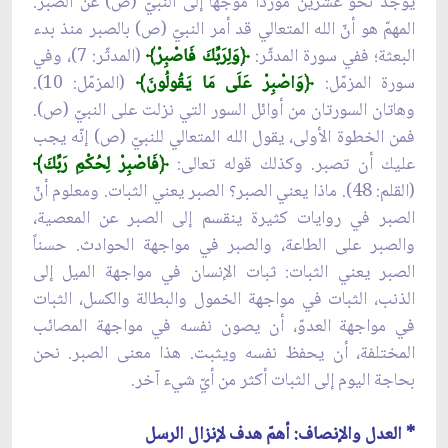
يوجد نحو عشرين مورداً موجّهاً إلى النبيّ (ص) عن الصبر.
المهمّ هو أنّ الله المتعالي قد أمر النبيّ (ص) بالصبر منذ بدء
البعثة؛ ففي سورة المدثّر:
﴿
وَلِرَبِّكَ فَاصْبِرْ﴾
(المدثّر: 7)، وفي
سورة المزمّل:
﴿
وَاصْبِرْ عَلَى مَا يَقُولُونَ﴾
(المزمّل: 10).
وهاتان السورتان من أوائل السور التي نزلت على النبيّ (ص).
فمن الخطوة الأولى، يقول الله المتعالي للنبيّ (ص) إنّه يجب
عليك أن تصبر. وكذلك قوله تعالى:
﴿
فَاصْبِرْ لِحُكْمِ رَبِّكَ﴾
(القلم: 48). ماذا يعني الصبر؟ الصبر يعني الثبات. ومعلوم أنّ
الصبر في روايات كثيرة ينقسم إلى الصبر عن المعصية،
والصبر على الطاعة، والصبر في مواجهة الحوادث. حسناً
الصبر يعني الثبات: ثبات الإنسان في مواجهة الميل إلى
الذنب، الثبات في مواجهة الخمول والبطالة والكسل، الثبات
في مواجهة العدوّ، أن يصون نفسه في مواجهة المصائب
المختلفة، أن يحفظ نفسه ويثبت. هذا معنى الصبر. نحن
بحاجة اليوم إلى الثبات أكثر من أيّ شيء آخر.
* العدل والإنصاف: أهمّ هدف لإنزال الرسل