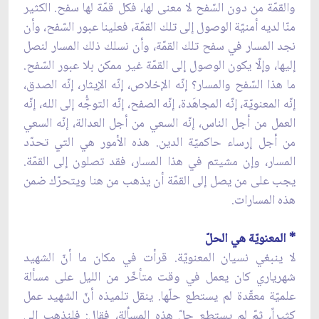
والقمّة من دون السّفح لا معنى لها، فكل قمّة لها سفح. الكثير
منّا لديه أمنيّة الوصول إلى تلك القمّة، فعلينا عبور السّفح، وأن
نجد المسار في سفح تلك القمّة، وأن نسلك ذلك المسار لنصل
إليها، وإلّا يكون الوصول إلى القمّة غير ممكن بلا عبور السّفح.
ما هذا السّفح والمسار؟ إنّه الإخلاص، إنّه الإيثار، إنّه الصدق،
إنّه المعنويّة، إنّه المجاهَدة، إنّه الصفح، إنّه التوجُّه إلى الله، إنّه
العمل من أجل الناس، إنّه السعي من أجل العدالة، إنّه السعي
من أجل إرساء حاكميّة الدين. هذه الأمور هي التي تحدّد
المسار، وإن مشيتم في هذا المسار، فقد تصلون إلى القمّة.
يجب على من يصل إلى القمّة أن يذهب من هنا ويتحرّك ضمن
هذه المسارات.
* المعنويّة هي الحلّ
لا ينبغي نسيان المعنويّة. قرأت في مكان ما أنّ الشهيد
شهرياري كان يعمل في وقت متأخّر من الليل على مسألة
علميّة معقّدة لم يستطع حلّها. ينقل تلميذه أنّ الشهيد عمل
كثيراً، ثمّ لم يستطع حلّ هذه المسألة، فقال: فلنذهب إلى