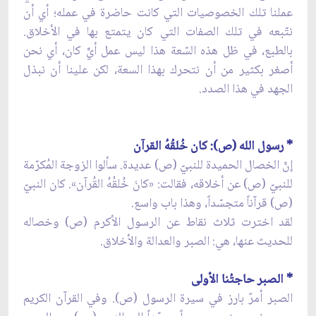
عملنا تلك الخصوصيات التي كانت حاضرة في عمله؛ أي أن
نتّبعه في تلك الصفات التي كان يتمتع بها في الأخلاق.
بالطبع، في ظل هذه السّعة هذا ليس عمل أيٍّ كان، أي نحن
أصغر بكثير من أن نتحرك بهذا السعة، لكن علينا أن نبذل
الجهد في هذا الصدد.
* رسول الله (ص): كان خُلقُهُ القرآن
إنّ الخصال الحميدة للنبيّ (ص) عديدة. سألوا الزوجة المُكرّمة
للنبيّ (ص) عن أخلاقه، فقالت: «كانَ خُلقُهُ القُرآن». كان النبيّ
(ص) قرآناً متجسّداً، وهذا باب واسع.
لقد اخترت ثلاث نقاط عن الرسول الأكرم (ص) وخصاله
للحديث عنها، هي: الصبر والعدالة والأخلاق.
* الصبر حاجتُنا الأولى
الصبر أمرٌ بارز في سيرة الرسول (ص). وفي القرآن الكريم