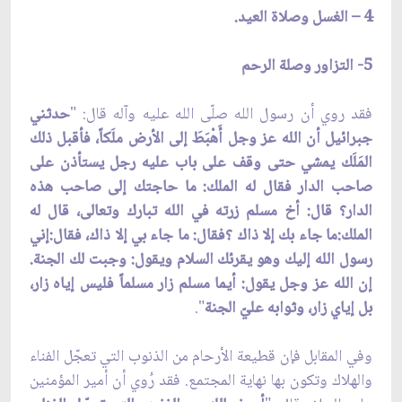
4 – الغسل وصلاة العيد.
5- التزاور وصلة الرحم
فقد روي أن رسول الله صلّى الله عليه وآله قال: "
حدثني
جبرائيل أن الله عز وجل أَهْبَطَ إلى الأرض ملَكاً، فأقبل ذلك
المَلَك يمشي حتى وقف على باب عليه رجل يستأذن على
صاحب الدار فقال له الملك: ما حاجتك إلى صاحب هذه
الدار؟ قال: أخ مسلم زرته في الله تبارك وتعالى، قال له
الملك:ما جاء بك إلا ذاك ؟فقال: ما جاء بي إلا ذاك، فقال:إني
رسول الله إليك وهو يقرئك السلام ويقول: وجبت لك الجنة.
إن الله عز وجل يقول: أيما مسلم زار مسلماً فليس إياه زار،
بل إياي زار، وثوابه عليّ الجنة
".
وفي المقابل فإن قطيعة الأرحام من الذنوب التي تعجّل الفناء
والهلاك وتكون بها نهاية المجتمع. فقد رُوي أن أمير المؤمنين