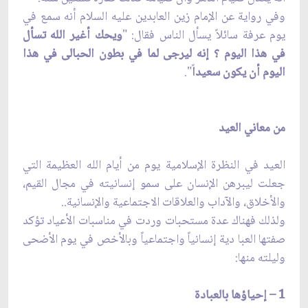
وفي رواية عن الإمام زين العابدين عليه السلام أنه سمع في
يوم عرفة سائلاً يسأل الناس فقال: "
ويحك أغير الله تسأل
في هذا اليوم ؟ إنه ليرجى لما في بطون الحبالى في هذا
اليوم أن يكون سعيدا
ً".
من معاني العيد
العيد في النظرة الإسلامية يوم من أيام الله العظيمة التي
جعلت ليبرهن الإنسان على سمو إنسانيته في مجال القيم،
والأخلاق، والآداب والعلاقات الاجتماعية والإنسانية..
ولذلك فهناك عدة مستحبات وردت في مناسبات الأعياد تؤكد
صفتها العبا دية إنسانياً واجتماعياً وبالأخص في يوم الأضحى
وليلته منها:
1 – إحياؤها بالعبادة