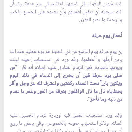
المتوجّهين للوقوف في المشهد العظيم في يوم عرفة, ونسأل
الله سبحانه أن يتقبل أعمالهم وأن يعيده على الجميع بالخير
والرحمة والنصر المؤزر.
أعمال يوم عرفة
إن يوم عرفة يوم التاسع من ذي الحجة هو يوم عظيم عند الله
ومن أجلّها و أعظمها، وقد ورد في استحباب إحياء ليلته
ويومها بالعبادة. فعن الإمام الصادق عليه السلام أنه قال: "
من
صلى يوم عرفة قبل أن يخرج إلى الدعاء في ذلك اليوم
ويكون بارزاً تحت السماء ركعتين واعترف لله عز وجل وأقر
بخطاياه نال ما نال الواقفون بعرفة من الفوز وغفر ما تقدم
من ذنبه وما تأخر
".
وقد ورد استحباب الغسل فيه وزيارة الإمام الحسين عليه
السلام وذكر استحباب صومه بالخصوص، وفي بعض ما روي
أنه يعدل صيام الدهر وأن صيامه كذلك كفارة تسعين سنة.