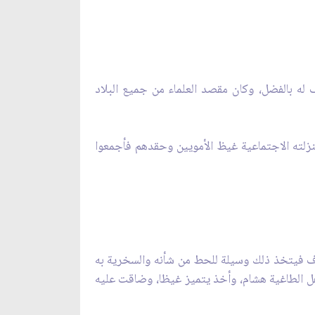
 له بالفضل، وكان مقصد العلماء من جميع البلاد
 منزلته الاجتماعية غيظ الأمويين وحقدهم فأجمعوا
هدف فيتخذ ذلك وسيلة للحط من شأنه والسخرية به
ذهل الطاغية هشام، وأخذ يتميز غيظا، وضاقت عليه