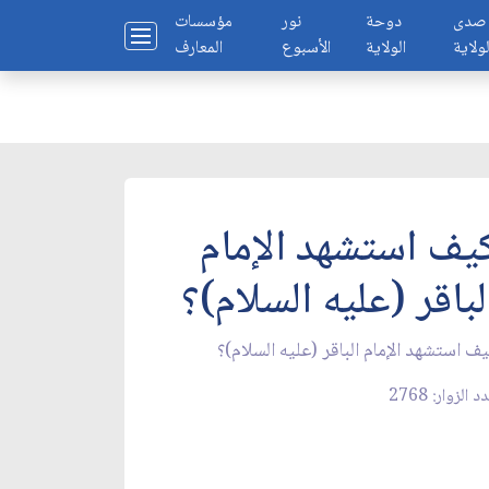
صدى
دوحة
نور
مؤسسات
لولاية
الولاية
الأسبوع
المعارف
يف استشهد الإمام
لباقر (عليه السلام)؟
ف استشهد الإمام الباقر (عليه السلام)؟
 الزوار: 2768