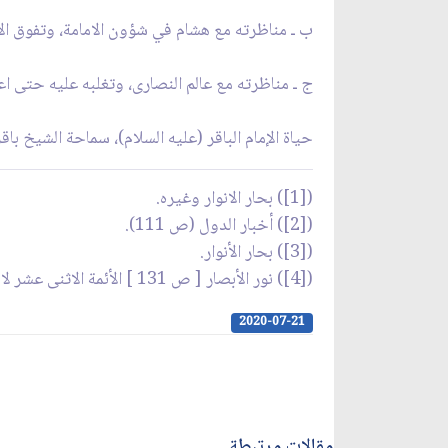
ب ـ مناظرته مع هشام في شؤون الامامة، وتفوق الا
ج ـ مناظرته مع عالم النصارى، وتغلبه عليه حتى 
حياة الإمام الباقر (عليه السلام)، سماحة الشيخ ب
([1]) بحار الانوار وغيره.
([2]) أخبار الدول (ص 111).
([3]) بحار الأنوار.
([4]) نور الأبصار [ ص 131 ] الأئمة الاثنى عشر لابن طولون [ ص 281 ].
2020-07-21