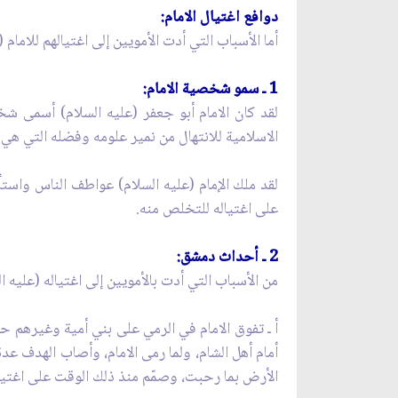
دوافع اغتيال الامام:
أما الأسباب التي أدت الأمويين إلى اغتيالهم للامام 
1 ـ سمو شخصية الامام:
لقد كان الامام أبو جعفر (عليه السلام) أسمى شخ
الاسلامية للانتهال من نمير علومه وفضله التي هي ا
لقد ملك الإمام (عليه السلام) عواطف الناس واستأث
على اغتياله للتخلص منه.
2 ـ أحداث دمشق:
من الأسباب التي أدت بالأمويين إلى اغتياله (علي
أ ـ تفوق الامام في الرمي على بني أمية وغيرهم 
أمام أهل الشام، ولما رمى الامام، وأصاب الهدف ع
الأرض بما رحبت، وصمّم منذ ذلك الوقت على اغتيال