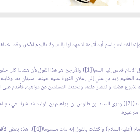
نما اغتالته بالسم أيد أثيمة لا عهد لها بالله، ولا باليوم الآخر، وقد ا
1 ـ إن هشام بن عبد الملك هو الذي أقدم على اغتيال الامام فدس إليه السم([1]) و
 العظيم زيد بن علي إلى إعلان الثورة عليه حينما استهان به، وقابله 
لذيوع فضله وانتشار علمه، وتحدث المسلمين عن مواهبه، فأقدم على اغ
 مع غيره.
 إنه مات مسموما([4]).. هذه بعض الأقوال التي قيلت في سم الامام (عليه السلام).