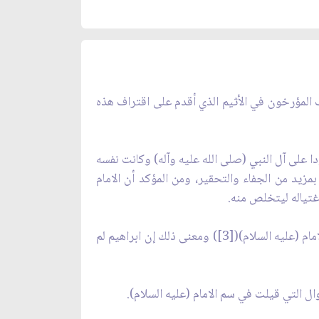
ختلف المؤرخون في الأثيم الذي أقدم على اقتراف هذه
الأرجح هو هذا القول لأن هشاما كان حقودا على آل النبي (صلى الله عليه وآله) وكانت نفسه
بمزيد من الجفاء والتحقير، ومن المؤكد أن الامام
تياله ليتخلص منه.
2 ـ إن الذي أقدم على سم الامام هو ابراهيم بن الوليد([2]) ويرى السيد ابن طاوس ان ابراهيم بن الوليد قد شرك في دم الامام (عليه السلام)([3]) ومعنى ذلك إن ابراهيم لم