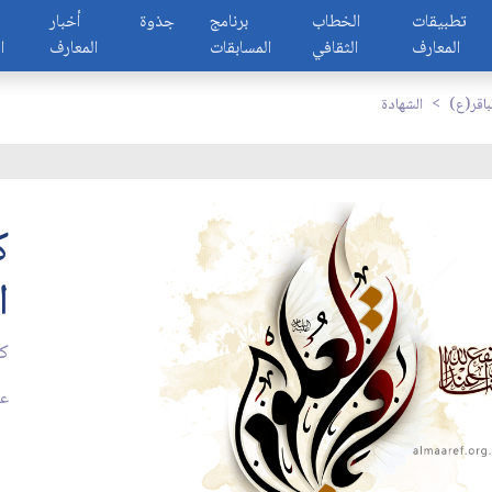
تطبيقات
الخطاب
برنامج
جذوة
أخبار
المعارف
الثقافي
المسابقات
المعارف
ا
باقر(ع)
الشهادة
ك
ا
كي
عدد