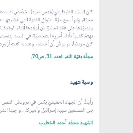
كان السيّد الطبطبائيّ(قدس سره) يخصِّص لنا ساعةً ظه
محبّة، ولم أسمع مرّة -طوال الفترة التي قضيتها معه
وتصبّرَها على فقد ثمانيةٍ من أولادها أثناء الولادة.
يهتمّ كثيراً بأداء أموره الشخصيّة في البيت بنفس
كان مريضاً، لم يرضَ أن أخدمَه. وعندما كنت أزور
مجلّة بقيّة الله، العدد 31، ص70.
وصية شهيد
رأيتُ أنّ الجهاد الحقيقيّ يكمن في ترويض النفس والا
بين المسلمين سببه إسرائيل وأميركا... واجبنا الشر
الشهيد محمّد أحمد الخطيب