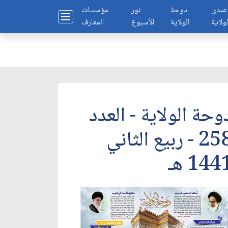
صدى
دوحة
نور
مؤسسات
لولاية
الولاية
الأسبوع
المعارف
وحة الولاية - العدد
258 - ربيع الثاني
144 هـ