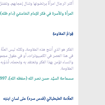
أكثر الرجال امرأةً يرتضونها وتنال إعجابهم، وتفشل
المرأة والأسرة في فكر الإمام الخامنئيّ (دام ظله)، 
قِوامُ المقاومةِ
الفكر هو الذي أنتج هذه المقاومة، ولكنّه ليس العلّةَ
في هذا العصر في الكمبيوترات، أو في عقول مجموعةٍ
والنساء تؤمن بهذا الفكر وتعتقد به وتحمله، تُذوّ
المقاومة.
سسماحة السيِّد حسن نصر الله (حفظه الله)، 1997م.
العلّامة الطبطبائيّ (قدس سره) على لسانِ ابنتِه