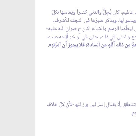
يم. كان يُجِلُّ والدتي كثيراً ويعاملها بكلّ
، ويدعو لها، ويذكر صبرَها في النجف الأشرف،
س ليعلّمنا الرسم والكتابة. كان -رضوان الله عليه-
ع والدتي في ذلك، حتّى في أواخر أيّامه عندما
 من ذلك أنّكِ من السادة؛ فلا يجوز أن آمَرَكِ».
قّق إلّا بقتال إسرائيل وإزالتها؛ لأنّ كلّ خلاف
م.