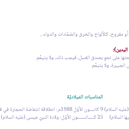
مقروح، كالألواح والخرق والضمّادات والدواء...
ليدين):
المناسبات الميلاديّة
9 كانــــون الأوّل 1988م.: انطلاقة انتفاضة الحجارة في فلسطين
25 كـــــانـــــــون الأوّل: ولادة النبيّ عيسى (عليه السلام) عند الطوائف الغربيّة