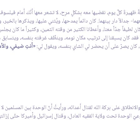
يرةَ كلِّ يوم، نقضيها معه بشكلٍ مرِح، لا تشعر معها أنّك أمام فيلسوف عظ
ما- جدالاً دار بينهما. كان دائماً يمدحها، ويُثني عليها، ويذكرها بالخير
 كان لطيفاً جدّاً معنا، وأعطانا الكثير من وقته الثمين، وكثيراً ما كان يجل
ه، فقد كان يسبقنا إلى ترتيب مكان نومه، وينظّف غرفته بنفسه، ويتسابق م
ه، كان يصرّ على أن يحضر لي الشاي بنفسه، ويقول لي:
«أنتِ ضيفي، والأهمّ
نطلاق على بركة الله لقتال أعدائه، ورأيتُ أنّ الوحدة بين المسلمين لا تتح
عيّ الوحدة تحت ولاية الفقيه العادل، وقتال إسرائيل وأميركا حتّى إزالته