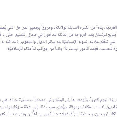
ان الفرديّة، بدءاً من الفترة السابقة لولادته، ومروراً بجميع المراحل التي ي
ّ يُتابع الإنسانَ بعد خروجه من العائلة للدخول في مجال التعليم حتّى دخولِ
لتي تنظّم علاقة الدولة الإسلاميّة مع سائر الدول والشعوب، ذلك كلّه له أ
ة فحسب، فهذه الأمور ليست إلّا جانباً من جوانب الأحكام الإسلاميّة.
ربيّة اليوم كثيراً، وأودت بها إلى الوقوع في منحدرات سلبيّة حادّة، هي م
 النساء- بمكانة مرموقة. ويُعزى سبب ذلك إلى شدّة ما يكابدونه من عناءٍ
لا الزوجين، وخاصّة المرأة؛ فتلاشت الكثير من الأُسَر، وبقيت نساء كثي