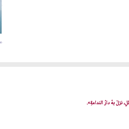
عدد
ِ، نزلَ بهُ دارُ الندامةِ».