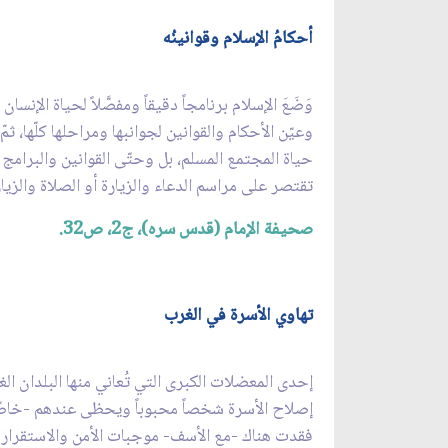
أحكامُ الإسلام وقوانينُه
وَضَعَ الإسلام برنامجاً دقيقاً ومفصَّلاً لحياة الإنس
وعيّن الأحكام والقوانين لجوانبها ومراحلها كلّها، ثم
حياة المجتمع المسلم، بل وحتّى القوانين والبرامج ا
تقتصر على مراسم الدعاء والزيارة أو الصلاة والزيار
صحيفة الإمام (قدس سره)، ج‏2، ص32.
تهاوي الأسرة في الغرب
إحدى المعضلات الكبرى التي تُعاني منها البلدان الغ
إصلاح الأسرة شخصاً محبوباً ويحظى عندهم -خاصّة بين
فقدت هناك -مع الأسف- موجبات الأمن والاستقرار لك