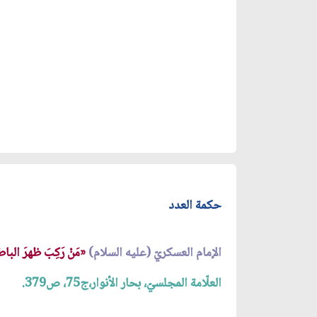
حكمة العدد
الإمام العسكريّ (عليه السلام)
«مَنْ رَكِبَ ظهرَ الباطل
العلّامة المجلسيّ، بحار الأنوار،ج75، ص379.