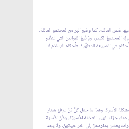
ُمضيها ضمن العائلة. كما وضع البرامج لمجتمع العائلة،
ه المجتمعَ الكبير، ووَضَعَ القوانين التي تنظّم
حكام في الشريعة المطهَّرة. فأحكام الإسلام لا
شكلة الأسرة. وهذا ما جعل كلَّ مَنْ يرفع شعار
 جرّاء انهيار العلاقة الأسريّة، ولأنّ الأسرة
رات يعشن بمفردهنّ إلى آخر حياتهنّ، ولا يجد