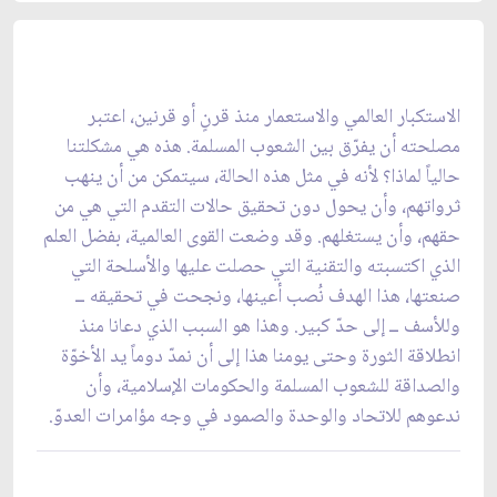
الاستكبار العالمي والاستعمار منذ قرنٍ أو قرنين، اعتبر
مصلحته أن يفرّق بين الشعوب المسلمة. هذه هي مشكلتنا
حالياً لماذا؟ لأنه في مثل هذه الحالة، سيتمكن من أن ينهب
ثرواتهم، وأن يحول دون تحقيق حالات التقدم التي هي من
حقهم، وأن يستغلهم. وقد وضعت القوى العالمية، بفضل العلم
الذي اكتسبته والتقنية التي حصلت عليها والأسلحة التي
صنعتها، هذا الهدف نُصب أعينها، ونجحت في تحقيقه ــ
وللأسف ــ إلى حدّ كبير. وهذا هو السبب الذي دعانا منذ
انطلاقة الثورة وحتى يومنا هذا إلى أن نمدّ دوماً يد الأخوّة
والصداقة للشعوب المسلمة والحكومات الإسلامية، وأن
ندعوهم للاتحاد والوحدة والصمود في وجه مؤامرات العدوّ.