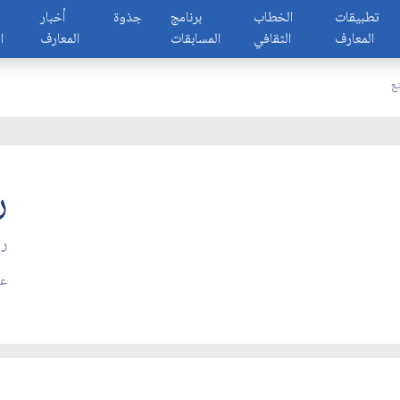
تطبيقات
الخطاب
برنامج
جذوة
أخبار
المعارف
الثقافي
المسابقات
المعارف
ا
ع
ر
رم
عدد