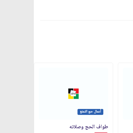
أعمال حج التمتع
طواف الحج وصلاته