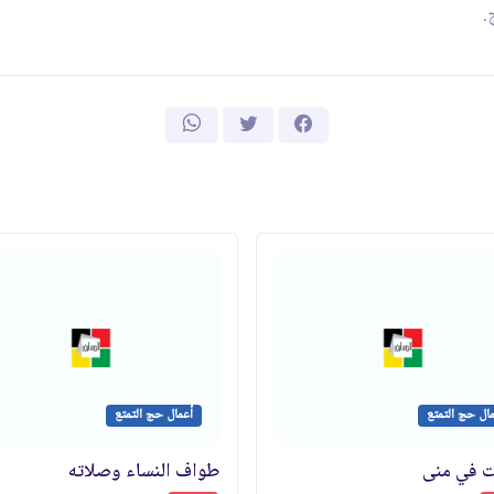
.
ال حج التمتع
أعمال حج التمتع
ت في منى
طواف النساء وصلاته