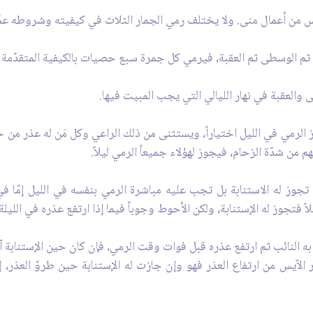
ن أعمال منى. ولا يختلف رمي الجمار الثلاث في كيفيته وشروطه عمّا تق
ثم الوسطى ثم العقبة، فيرمي
كل جمرة سبع حصيات بالكيفية المتقد‌ّمة سا
والعقبة في نهار الليالي التي يجب المبيت فيها.
لرمي في الليل اختياراً، ويستثنى من ذلك الراعي وكل مَن له عذر من خ
من شدّة الزحام، فيجوز لهؤلاء جميعاً الرمي ليلاً.
تجوز له الاستنابة بل تجب عليه مباشرة الرمي بنفسه في الليل إمّا في ليل
 فتجوز له الإستنابة، ولكن الأحوط وجوباً فيما إذا ارتفع عذره في الليلة
ه النائب ثم ارتفع عذره قبل فوات وقت الرمي، فإن كان حين الإستنابة آي
الآيس من ارتفاع العذر فهو وإن جازت له الإستنابة حين طروّ العذر، إلا