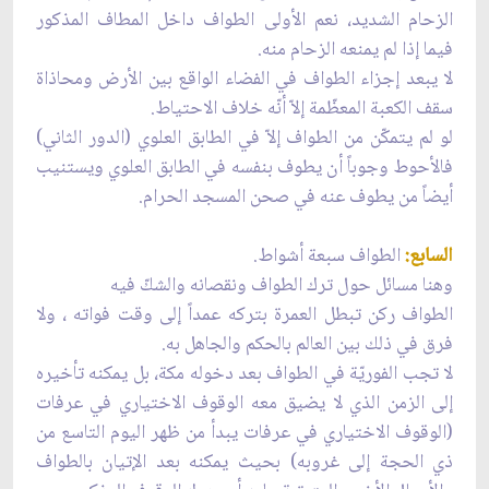
الزحام الشديد، نعم الأولى الطواف داخل المطاف المذكور
فيما إذا لم يمنعه الزحام منه.
لا يبعد إجزاء الطواف في الفضاء الواقع بين الأرض ومحاذاة
سقف الكعبة المعظّمة إلاّ أنّه خلاف الاحتياط.
لو لم يتمكّن من الطواف إلاّ في الطابق العلوي (الدور الثاني)
فالأحوط وجوباً أن يطوف بنفسه في الطابق العلوي ويستنيب
أيضاً من يطوف عنه في صحن المسجد الحرام.
السابع:
الطواف سبعة أشواط.
وهنا مسائل‌ حول‌ ترك ‌الطواف ‌ونقصانه‌ والشك‌ّ فيه
الطواف ركن تبطل العمرة بتركه عمداً إلى وقت فواته ، ولا
فرق في ذلك بين العالم بالحكم والجاهل به.
لا تجب الفوريّة في الطواف بعد دخوله مكة، بل يمكنه تأخيره
إلى الزمن الذي لا يضيق معه الوقوف الاختياري في عرفات
(الوقوف الاختياري في عرفات يبدأ من ظهر اليوم التاسع من
ذي الحجة إلى غروبه) بحيث يمكنه بعد الإتيان بالطواف