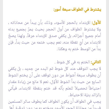
يشترط في الطواف سبعة أمور:
الأول:
الإبتداء بالحجر الأسود، وذلك بأن يبدأ من محاذاته ،
ولا يشترط الطواف من أول الحجر بحيث يمرّ بجميع بدنه
أمام جميع أجزائه، بل يكفي صدق الإبتداء عرفاً، ولهذا يصحّ
الابتداء من أيّ نقطة منه، نعم يجب ختمه من حيث بدأ، فإن
بدأ من الوسط ختم به وهكذا.
الثاني:
الختم به في كل شوط .
لا يجب التوقف عند كل شوط ثم البدء من جديد ، بل يكفي
أن يطوف سبعة أشواط من دون توقف على أن يختم الشوط
السابع من حيث بدأ الشوط الأوّل، نعم لا مانع من زيادة مقدار
احتياطاً تحصيلاً للعلم بأنّه قد ختم بنقطة الابتداء، فيأتي
بالزائد بنيّة الاحتياط.
يجب في الطواف أن يكون الطواف كما يطوف سائر المسلمين
فيبدأ من محاذاة الحجر الأسود ويختم به من دون تدقيق أهل