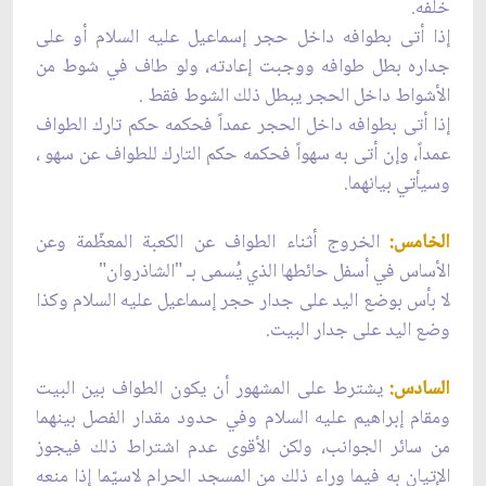
خلفه.
إذا أتى بطوافه داخل حجر إسماعيل عليه السلام أو على
جداره بطل طوافه ووجبت إعادته، ولو طاف في شوط من
الأشواط داخل الحجر يبطل ذلك الشوط فقط .
إذا أتى بطوافه داخل الحجر عمداً فحكمه حكم تارك الطواف
عمداً، وإن أتى به سهواً فحكمه حكم التارك للطواف عن سهو ،
وسيأتي بيانهما.
الخامس:
الخروج أثناء الطواف عن الكعبة المعظّمة وعن
الأساس في أسفل حائطها الذي يُسمى بـ "الشاذروان"
لا بأس بوضع اليد على جدار حجر إسماعيل عليه السلام وكذا
وضع اليد على جدار البيت.
السادس:
يشترط على المشهور أن يكون الطواف بين البيت
ومقام إبراهيم عليه السلام وفي حدود مقدار الفصل بينهما
من سائر الجوانب، ولكن الأقوى عدم اشتراط ذلك فيجوز
الإتيان به فيما وراء ذلك من المسجد الحرام لاسيّما إذا منعه