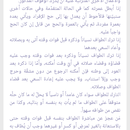
والأعمال الأخرى المترتبة عليه أن يدرك الوقوف المذكور.
إذا أبطل عمرته كما في الحالة المتقد‌ّمة وفي حالات أخرى
سنبيّنها فالأحوط أن يعدل بها إلى حج الإفراد ويأتي بعده
بعمرة مفردة، ثم يأتي بالعمرة والحج من قابل إن كان الحج
واجباً عليه.
إذا ترك الطواف نسياناً وذكره قبل فوات وقته أتى به وبصلاته
وأعاد السعي بعدهما
إذا ترك الطواف نسياناً وذكره بعد فوات وقته وجب عليه
قضاؤه وقضاء صلاته في أيّ وقت أمكنه، وأمّا إذا ذكره بعد
العود إلى وطنه فإن أمكنه الرجوع من دون مشقّة وحرج
وجب وإلاّ استناب، ولا يجب عليه إعادة السعي بعد قضاء
الطواف وصلاته.
التارك للطواف سواء كان عامداً أو ناسياً لا يحلّ له ما كان حلّه
متوقفاً على الطواف ما لم يأتِ به بنفسه أو بنائبه، وكذا من
نقص من طوافه سهواً.
مَن عجز عن مباشرة الطواف بنفسه قبل فوات وقته حتى
بالاستعانة بالغير لمرضٍ أو كسرٍ أو غيرهما وجب أن يُطاف به