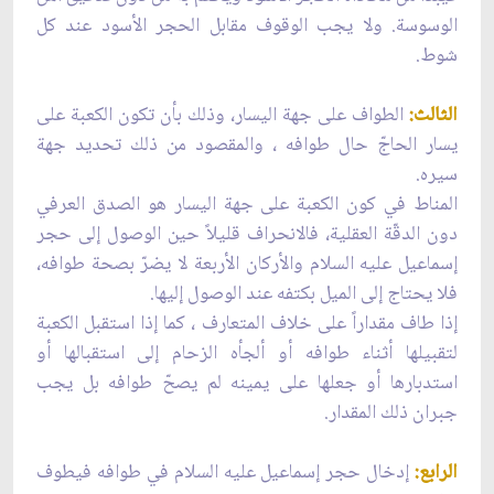
الوسوسة. ولا يجب الوقوف مقابل الحجر الأسود عند كل
شوط.
الثالث:
الطواف على جهة اليسار، وذلك بأن تكون الكعبة على
يسار الحاجّ حال طوافه ، والمقصود من ذلك تحديد جهة
سيره.
المناط في كون الكعبة على جهة اليسار هو الصدق العرفي
دون الدقّة العقلية، فالانحراف قليلاً حين الوصول إلى حجر
إسماعيل عليه السلام والأركان الأربعة لا يضرّ بصحة طوافه،
فلا يحتاج إلى الميل بكتفه عند الوصول إليها.
إذا طاف مقداراً على خلاف المتعارف ، كما إذا استقبل الكعبة
لتقبيلها أثناء طوافه أو ألجأه الزحام إلى استقبالها أو
استدبارها أو جعلها على يمينه لم يصحّ طوافه بل يجب
جبران ذلك المقدار.
الرابع:
إدخال حجر إسماعيل عليه السلام في طوافه فيطوف