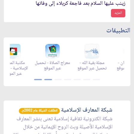
زينب عليها السلام بعد فاجعة كربلاء إلى وفاتها
المزيد
التطبيقات
زاد شهر رمضان -
زاد شهر رمضان -
زاد شهر رمضان -
مجلة ب
appgallery
appstore
تحميل عبر الموقع
تحميل 
شبكة المعارف الإسلامية
انطلقت الشبكة عام 2002م.
شبكة الكترونية ثقافية إسلامية تعنى بنشر المعارف
الإسلامية الأصيلة وبث الروح الإيمانية من خلال