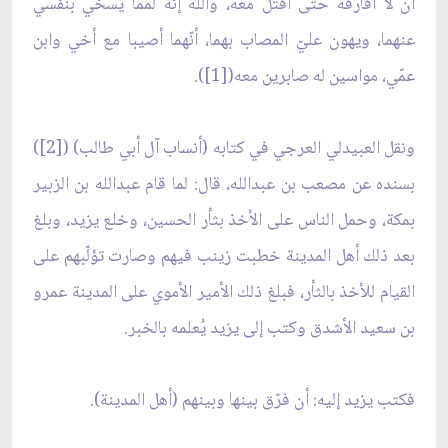
أن لا أفارقه حتى أقتل معه، والله إنّه لممّا يُسخي بنفسي
عنهما، ويهون عليّ المصاب بهما، أنّهما أصيبا مع أخي وابن
عمّي، مواسين له صابرين معه([1]).
ونقل العبيدلي العرجي في كتابه (أنساب آل أبي طالب) ([2])
بسنده عن مصعب بن عبدالله، قال: لما قام عبدالله بن الزبير
بمكة، وحمل الناس على الأخذ بثأر الحسين، وخلع يزيد، وبلغ
بعد ذلك أهل المدينة خطبت زينب فيهم وصارت تؤلّبهم على
القيام للأخذ بالثأر، فبلغ ذلك الأمير الأموي على المدينة عمرو
بن سعيد الأشدق وكتب إلى يزيد يُعلمه بالخبر.
فكتب يزيد إليه: أن فرّق بينها وبينهم (أهل المدينة).