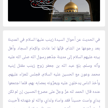
في الحديث عن أحوال السيدة زينب عليها السلام في المدينة
بعد رجوعها من الشام، فإنّها لما عادت والإمام السجاد وأهل
بيته عليهم السلام إلى مدينة جدّهم رسول الله صلى الله عليه
وآله وسلم، بلغ عبد الله بن جعفر زوج زينب مقتل إبنيه
محمد وعون مع الحسين عليه السلام، فجلس للعزاء عليهم،
وأخذ الناس يدخلون عليه ويعزّونه بمصابه بهم، فلما اجتمعوا
عنده قال: الحمد لله عزّ وجلّ على مصرع الحسين، إن لم تكن
يداي واست حسيناً فقد واساه ولداي، والله لو شهدته لأحببت