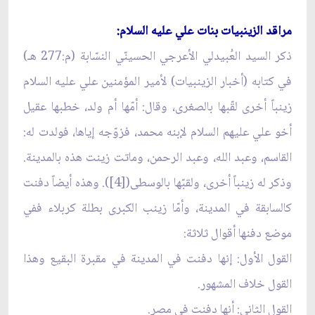
مراقد الزينبيات بنات علي عليه السلام:
ذكر السيد العُبيدلي الأعرجي الحسينّي النسّابة (م:277 هـ)
في كتابه (أخبار الزينبيات) لأمير المؤمنين علي عليه السلام
زينباً أخرى لقّبها بالصغرى، وقال: أمّها أم ولد، خطبها عقيل
أخو علي عليهم السلام لإبنه محمد، فزوّجه إياها، فولدت له:
القاسم، وعبد الله، وعبد الرحمن، وماتت زينت هذه بالمدينة.
وذكر له زينباً أخرى، ولقبّها بالوسطى([4]). وهذه أيضاً دفنت
كالسابقة في المدينة، وأمّا زينب الكبرى بطلة كربلاء ففي
موضع دفنها أقوال ثلاثة:
القول الأول: إنها دفنت في المدينة في مقبرة البقيع وهذا
القول خلاف المشهور.
القول الثاني: أنها دفنت في مصر.