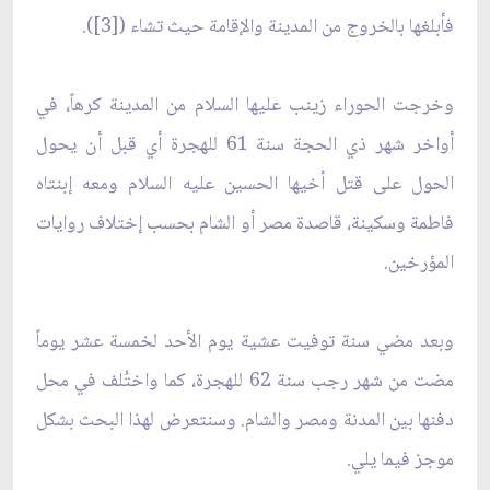
فأبلغها بالخروج من المدينة والإقامة حيث تشاء ([3]).
وخرجت الحوراء زينب عليها السلام من المدينة كرهاً، في
أواخر شهر ذي الحجة سنة 61 للهجرة أي قبل أن يحول
الحول على قتل أخيها الحسين عليه السلام ومعه إبنتاه
فاطمة وسكينة، قاصدة مصر أو الشام بحسب إختلاف روايات
المؤرخين.
وبعد مضي سنة توفيت عشية يوم الأحد لخمسة عشر يوماً
مضت من شهر رجب سنة 62 للهجرة، كما واختُلف في محل
دفنها بين المدنة ومصر والشام. وسنتعرض لهذا البحث بشكل
موجز فيما يلي.