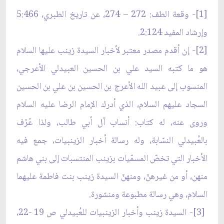
[1]- وقعة الطف: 272 – 274، عن تاريخ الطبري، 5:466
وإرشاد المفيد 2:124.
[2]- إن أقدم مصدر معتبر لأخبار السيدة زينب عليها السلام
هو ما كتبه السيد علي بن الحسين العبيدلي الأعرجي،
المنسوب إلى عبيد الله الأعرج بن الحسين بن علي بن الحسين
السجاد عليهم السلام، الذي أدرك الإمام الرضا عليه السلام
وروى عنه، له كتاب: أنساب آل أبي طالب، ولذا عًرّف
بالعُبيدلي النسّابة، وله رسالة أخبار الزينبيات، جمع فيه
الأخبار التي تخصّ المسمّيات بزينب المنتسبات إلى بني هاشم
منهن، أو من غيرهنّ، ومنهنّ السيدة زينب بنت فاطمة عليهما
السلام، وهي رسالة مطبوعة ومنشورة.
[3]- السيدة زينب وأخبار الزينبيات للعُبيدلي ص 19 -22،