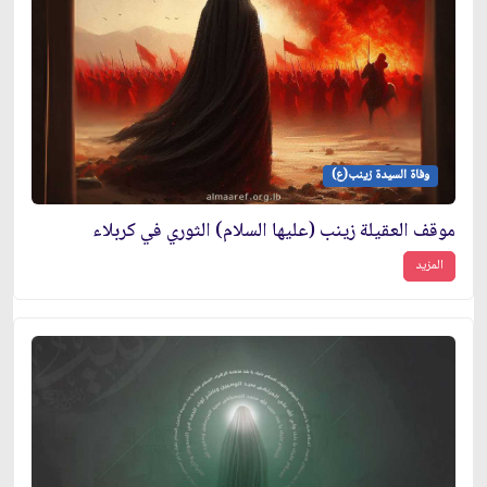
وفاة السيدة زينب(ع)
موقف العقيلة زينب (عليها السلام) الثوري في كربلاء
المزيد