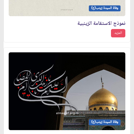
وفاة السيدة زينب(ع)
نموذج الاستقامة الزينبية
المزيد
وفاة السيدة زينب(ع)