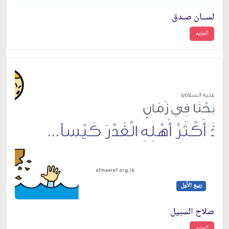
لســان صـدق
المزيد
ربيع الأول
صلاح السبيل
المزيد