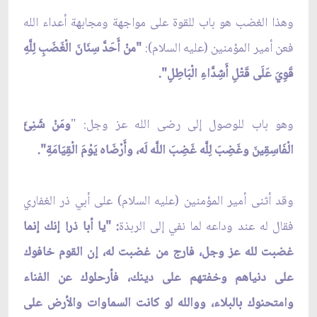
وهذا الغضب هو باب للقوة على مواجهة ومجابهة أعداء الله
فعن أمير المؤمنين (عليه السلام):
"منْ أَحَدَّ سِنَانَ الْغَضَبِ لِلَّهِ
قَوِيَ عَلَى قَتْلِ أَشِدَّاءِ الْبَاطِلِ".
وهو باب للوصول إلى رضى الله عز وجل: "
ومَنْ شَنِئَ
الْفَاسِقِينَ وغَضِبَ لِلَّه غَضِبَ اللَّه لَه، وأَرْضَاه يَوْمَ الْقِيَامَةِ".
وقد أثنى أمير المؤمنين (عليه السلام) على أبي ذر الغفاري
فقال له عند وداعه لما نفي إلى الربذة
: "يا أبا ذر! إنك إنما
غضبت لله عز وجل، فارج من غضبت له، إن القوم خافوك
على دنياهم وخفتهم على دينك، فأرحلوك عن الفناء
وامتحنوك بالبلاء، ووالله لو كانت السماوات والأرض على