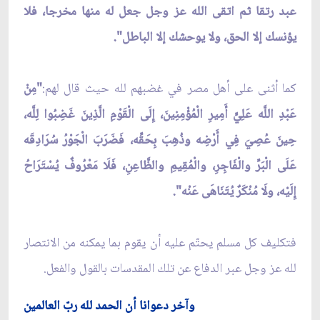
عبد رتقا ثم اتقى الله عز وجل جعل له منها مخرجا، فلا
يؤنسك إلا الحق، ولا يوحشك إلا الباطل".
كما أثنى على أهل مصر في غضبهم لله حيث قال لهم:
"مِنْ
عَبْدِ اللَّه عَلِيٍّ أَمِيرِ الْمُؤْمِنِينَ، إِلَى الْقَوْمِ الَّذِينَ غَضِبُوا لِلَّه،
حِينَ عُصِيَ فِي أَرْضِه وذُهِبَ بِحَقِّه، فَضَرَبَ الْجَوْرُ سُرَادِقَه
عَلَى الْبَرِّ والْفَاجِرِ، والْمُقِيمِ والظَّاعِنِ، فَلَا مَعْرُوفٌ يُسْتَرَاحُ
إِلَيْه، ولَا مُنْكَرٌ يُتَنَاهَى عَنْه".
فتكليف كل مسلم يحتّم عليه أن يقوم بما يمكنه من الانتصار
لله عز وجل عبر الدفاع عن تلك المقدسات بالقول والفعل.
وآخر دعوانا أن الحمد لله ربّ العالمين