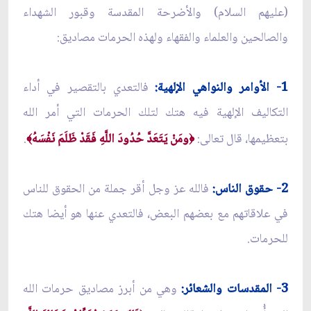
(عليهم السلام) والأضرحة المقدسة وقبور الشهداء
والصالحين والعلماء والفقهاء ولهذه الحرمات مصاديق:
1- الأوامر والنواهي الإلهية:
فالتعدي بالتقصير في أداء
التكاليف الإلهية فيه هتك لتلك الحرمات التي أمر الله
بتعظيمها، قال تعالى:
ومَنْ يَتَعَدَّ حُدُودَ اللَّهِ فَقَدْ ظَلَمَ نَفْسَهُ
.
﴾
﴿
2- حقوق الناس:
فالله عز وجل أقر جملة من الحقوق للناس
في علاقاتهم مع بعضهم البعض، فالتعدي عنها هو أيضا هتك
للحرمات.
3- المقدسات والشعائر:
وهي من أبرز مصاديق حرمات الله