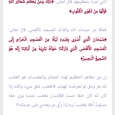
التي أُمرنا بتعظيمها، قال تعالى:
ذَلِكَ وَمَنْ يُعَظِّمْ شَعَائِرَ اللَّهِ
﴿
فَإِنَّهَا مِنْ تَقْوَى الْقُلُوبِ
.
﴾
فمكة من حرمات الله وكذلك المسجد الأقصى، قال تعالى:
سُبْحَانَ الَّذِي أَسْرَى بِعَبْدِهِ لَيْلًا مِنَ الْمَسْجِدِ الْحَرَامِ إِلَى
﴿
الْمَسْجِدِ الْأَقْصَى الَّذِي بَارَكْنَا حَوْلَهُ لِنُرِيَهُ مِنْ آَيَاتِنَا إِنَّه هُوَ
السَّمِيعُ الْبَصِيرُ
.
﴾
إن من مظاهر التعظيم لهذه الشعائر والمقدسات هو الغضب
لله عز وجل لو تعرضت للهتك، فالغضب خلق سيّء ولكنه إذا
كان لله كان خلقا حسنا، فالإنسان يغضب عندما يرى حقه
مسلوباً، أفلا يغضب لربه إذا رأى من يعتدي على حرماته؟!