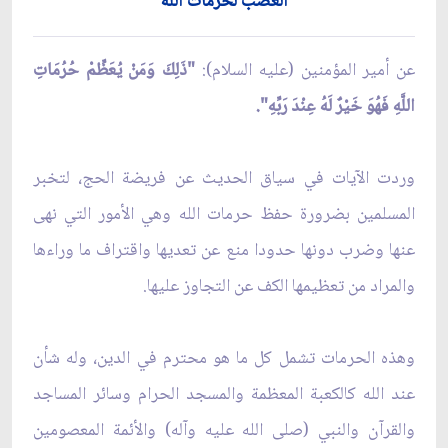
الغضب لحرمات الله
عن أمير المؤمنين (عليه السلام):
"ذَلِكَ وَمَنْ يُعَظِّمْ حُرُمَاتِ
اللَّهِ فَهُوَ خَيْرٌ لَهُ عِنْدَ رَبِّهِ".
وردت الآيات في سياق الحديث عن فريضة الحج، لتخبر
المسلمين بضرورة حفظ حرمات الله وهي الأمور التي نهى
عنها وضرب دونها حدودا منع عن تعديها واقتراف ما وراءها
والمراد من تعظيمها الكف عن التجاوز عليها.
وهذه الحرمات تشمل كل ما هو محترم في الدين، وله شأن
عند الله كالكعبة المعظمة والمسجد الحرام وسائر المساجد
والقرآن والنبي (صلى الله عليه وآله) والأئمة المعصومين