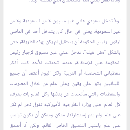
وماذا تفعل يعني هذا الإستحقاق الذي يعيشه البلد:‏
اولاً تدخل سعودي علني غير مسبوق لا من السعودية ولا من
غير السعودية، يعني في حال كان يتدخل أحد في ‏الماضي
ليقول لرئيس الحكومة أن يستقيل لم يكن بهذه الطريقة، حتى
بالشكل "مش هيك"، تدخل علني غير ‏مسبوق لإجبار رئيس
الحكومة على الإستقالة، عندما تحدثت الأحد كنت أذكر
معطياتي الشخصية أو القريبة ولكن ‏اليوم أعتقد أن جميع
اللبنانيين باتوا على يقين وعلى علم من خلال المعلومات
والمعطيات والتي سأتحدث عن ‏بعضها وكل العالم بات يعرف،
كل العالم حتى وزارة الخارجية الأميركية تقول نحن لم نكن
على علم ولم يتم ‏إستشارتنا، ممكن وممكن أن يكون ترامب
على علم بإعتبار التنسيق الخاص القائم، ولكن أنا أصدق