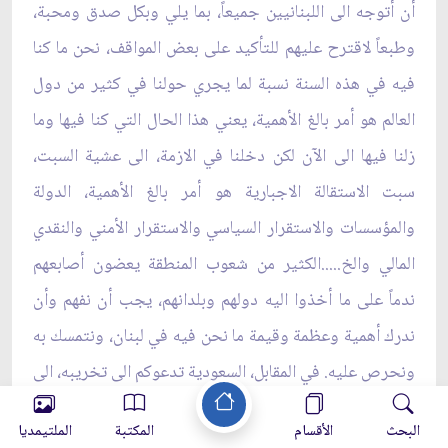
أن أتوجه الى اللبنانيين جميعاً، بما يلي وبكل صدق ومحبة،
‏وطبعاً لاقترح عليهم للتأكيد على بعض المواقف، نحن ما كنا
فيه في هذه السنة نسبة لما يجري حولنا في كثير من ‏دول
العالم هو أمر بالغ الأهمية، يعني هذا الحال التي كنا فيها وما
زلنا فيها الى الآن لكن دخلنا في الازمة، الى ‏عشية السبت،
سبت الاستقالة الاجبارية هو أمر بالغ الأهمية، الدولة
والمؤسسات والاستقرار السياسي والاستقرار ‏الأمني والنقدي
المالي والخ.....الكثير من شعوب المنطقة يعضون أصابعهم
ندماً على ما أخذوا اليه دولهم ‏وبلدانهم، يجب أن نفهم وأن
ندرك أهمية وعظمة وقيمة ما نحن فيه في لبنان، ونتمسك به
ونحرص عليه. في ‏المقابل، السعودية تدعوكم الى تخريبه، الى
اسقاطه، الى الغائه، بالنتيجة هي تدعوكم الى هذا، صحيح
البحث
الأقسام
المكتبة
الملتيمديا
عنوان ‏الحرب هي على حزب الله، لكن بالنتيجة هي تدعوكم