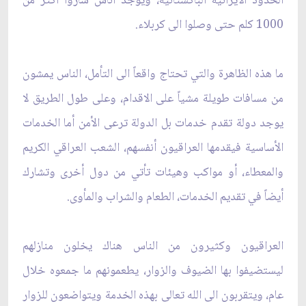
الحدود الايرانية ‏الباكستانية، ويوجد أناس ساروا اكتر من
1000 كلم حتى وصلوا الى كربلاء.
ما هذه الظاهرة والتي تحتاج واقعاً الى التأمل، الناس يمشون
من مسافات طويلة مشياً على الاقدام، ‏وعلى طول الطريق لا
يوجد دولة تقدم خدمات بل الدولة ترعى الأمن أما الخدمات
الأساسية فيقدمها ‏العراقيون أنفسهم، الشعب العراقي الكريم
والمعطاء، أو مواكب وهيئات تأتي من دول أخرى وتشارك
‏أيضاً في تقديم الخدمات، الطعام والشراب والمأوى.‏
العراقيون وكثيرون من الناس هناك يخلون منازلهم
ليستضيفوا بها الضيوف والزوار، يطعمونهم ما ‏جمعوه خلال
عام، ويتقربون الى الله تعالى بهذه الخدمة ويتواضعون للزوار