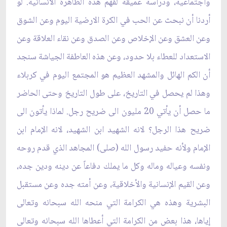
واجتماعية، ودراسة عميقة لفهم هذه الظاهرة ‏الانسانية. لو
أردنا أن نبحث عن الحب في الكرة الارضية اليوم وعن الشوق
وعن العشق وعن ‏الإخلاص وعن الصدق وعن نقاء العلاقة وعن
الاستعداد للعطاء بلا حدود، وعن هذه العاطفة الجياشة ‏سنجد
أن الكم الهائل والمشهد العظيم هو المجتمع اليوم في كربلاء
وهذا لم يحصل في التاريخ، على ‏طول التاريخ وحتى الحاضر
ما حصل أن يأتي 20 مليون الى ضريح رجل. لماذا يأتون الى
ضريح ‏هذا الرجل؟ لانه الشهيد ابن الشهيد، لانه الإمام ابن
الإمام ولأنه حفيد رسول الله (صلى) المجاهد الذي ‏قدم روحه
ونفسه وعياله وماله وكل ما يملك دفاعاً عن دينه ودين جده،
وعن القيم الإنسانية ‏والأخلاقية، وعن أمته جده وعن مستقبل
البشرية وهذه هي الكرامة التي منحه الله سبحانه وتعالى
‏إياها، هذا بعض من الكرامة التي أعطاها الله سبحانه وتعالى