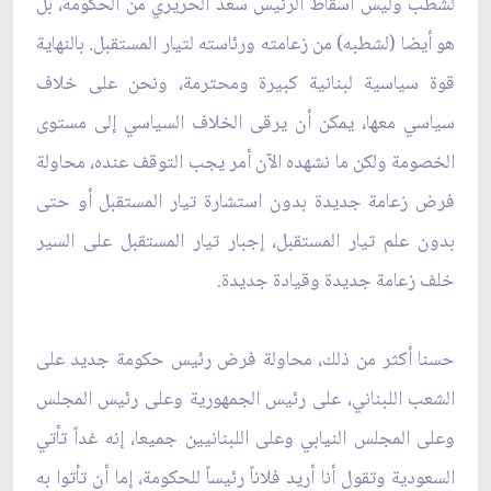
لشطب وليس اسقاط الرئيس سعد الحريري من الحكومة، بل
هو أيضا (لشطبه) من ‏زعامته ورئاسته لتيار المستقبل. بالنهاية
قوة سياسية لبنانية كبيرة ومحترمة، ونحن على خلاف
سياسي معها، ‏يمكن أن يرقى الخلاف السياسي إلى مستوى
الخصومة ولكن ما نشهده الآن أمر يجب التوقف عنده، محاولة
فرض ‏زعامة جديدة بدون استشارة تيار المستقبل أو حتى
بدون علم تيار المستقبل، إجبار تيار المستقبل على السير
خلف ‏زعامة جديدة وقيادة جديدة.‏
حسنا أكثر من ذلك، محاولة فرض رئيس حكومة جديد على
الشعب اللبناني، على رئيس الجمهورية وعلى رئيس ‏المجلس
وعلى المجلس النيابي وعلى اللبنانيين جميعا، إنه غداً تأتي
السعودية وتقول أنا أريد فلاناً رئيساً للحكومة، ‏إما أن تأتوا به