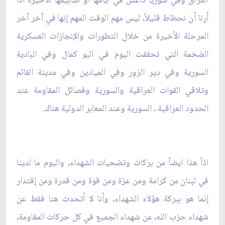
‏العراق وفي سوريا داعش في أيامها أو أسابيعها الأخيرة اذا
أرنا أن نحطاط قليلاً، ليس مهم الوقت المهم إنها في ‏آخر آخر
المرحلة الأخيرة من خلال التطورات والإنجازات العسكرية
الضخمة التي تحققت اليوم في البو كمال ‏وفي البادية
السورية وفي دير الزور وفي الميادين وفي مدينة القائم
وتلاقي القوات العراقية والسورية وفصائل ‏المقاومة عند
الحدود العراقية ـ السورية وعند المعابر الدولية هناك.‏
اذاً هذا ايضاً من بركات وتضحيات الشهداء، واليوم ما لدينا
في لبنان من كرامة ومن عزة ومن قوة ومن قدرة ومن ‏إقتدار
إنما هو ببركة هؤلاء الشهداء، وأنا لا أتحدث هنا فقط عن
شهداء حزب الله، عن شهداء الجميع في كل ‏حركات المقاومة،