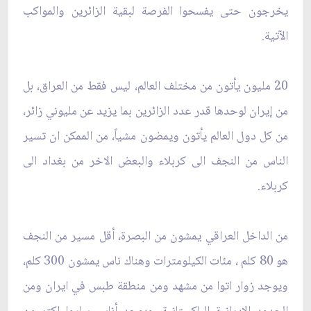
يخرجون حتى يفسحوا الفرصة لبقية الزائرين والمواكب
الآتية. ‏
‏20 مليون يأتون من مختلف العالم، ليس فقط من العراق، بل
من إيران لوحدها قدر عدد الزائرين بما ‏يزيد عن مليوني زائر،
من كل دول العالم يأتون ويمضون مشياً، من الممكن ان تسير
الناس من ‏النجف الى كربلاء والبعض الاخر من بغداد الى
كربلاء. ‏
من الداخل العراقي يمشون من البصرة، أقل مسير من النجف
هو 80 كلم ، مئات الكيلومترات وهناك ‏ناس يمشون 300 كلم،
ويوجد زوار اتوا من مشهد ومن منطقة طبس في ايران ومن