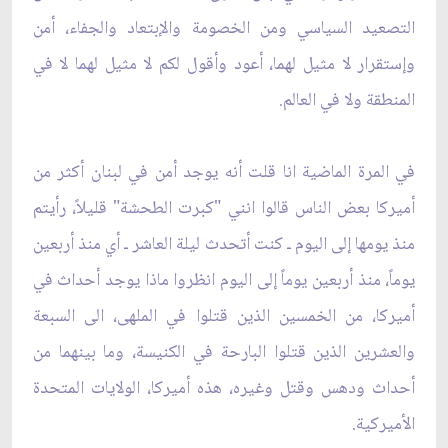
التصعيد السياسي ومن الخصومة والإبتعاد ‏والجفاء، أمن
وإستقرار لا مثيل لهما، أعود وأقول لكم لا مثيل لهما لا في
المنطقة ولا في العالم.‏
في المرة الماضية انا قلت أنه يوجد أمن في لبنان أكثر من
أميركا بعض الناس قالوا انني "كبرت الطحشة" قليلاً، ‏رأيتم
منذ يومها إلى اليوم ـ كنت أتحدث ليلة العاشر ـ أي منذ أربعين
يوماً، منذ أربعين يوماً إلى اليوم انظروا ماذا ‏يوجد أحداث في
أميركا، من الخمسين الذين قتلوا في الملهى، الى السبعة
والعشرين الذين قتلوا البارحة في ‏الكنيسة، وما بينهما من
أحداث ودهس وقتل وغيره، هذه أميركا، الولايات المتحدة
الأميركية.‏