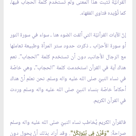
القرآنيّة تُثبت هذا المعنى ولم تستخدم كلمة الحجاب فيها،
كما تُؤيده فتاوى الفقهاء.
إنّ الآيات القرآنيّة التي ألقت الضوء هنا ـ سواء في سورة النور
أو سورة الأحزاب ـ ذكرت حدود ستر المرأة وطبيعة تعاملها
مع الرجال الأجانب، دون أن تستخدم كلمة "الحجاب". نعم
هناك آية في القرآن استخدمت كلمة "الحجاب"، وهي خاصّة
في نساء النبيّ صلى الله عليه واله وسلم. نحن نعلم أنّ هناك
أحكاماً خاصّة بنساء النبيّ صلى الله عليه واله وسلم وردت
في القرآن الكريم.
فالقرآن الكريم يُخاطب نساء النبيّ صلى الله عليه واله وسلم
صراحةً:
"وَقَرْنَ فِي بُيُوتِكُنَّ"
. وقد أراد بذلك أنْ يحول دون