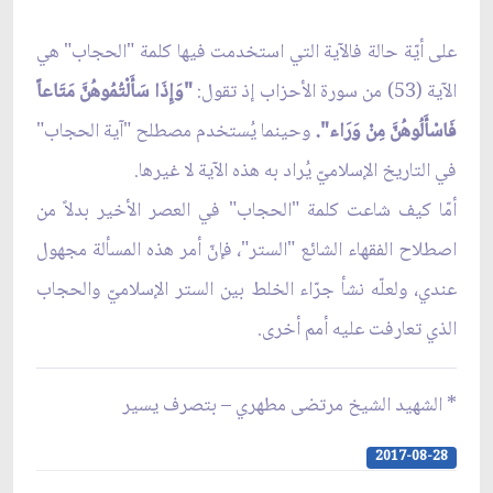
على أيّة حالة فالآية التي استخدمت فيها كلمة "الحجاب" هي
الآية (53) من سورة الأحزاب إذ تقول:
"وَإِذَا سَأَلْتُمُوهُنَّ مَتَاعاً
فَاسْأَلُوهُنَّ مِنْ وَرَاء".
وحينما يُستخدم مصطلح "آية الحجاب"
في التاريخ الإسلاميّ يُراد به هذه الآية لا غيرها.
أمّا كيف شاعت كلمة "الحجاب" في العصر الأخير بدلاً من
اصطلاح الفقهاء الشائع "الستر"، فإنّ أمر هذه المسألة مجهول
عندي، ولعلّه نشأ جرّاء الخلط بين الستر الإسلاميّ والحجاب
الذي تعارفت عليه أمم أخرى.
* الشهيد الشيخ مرتضى مطهري – بتصرف يسير
2017-08-28