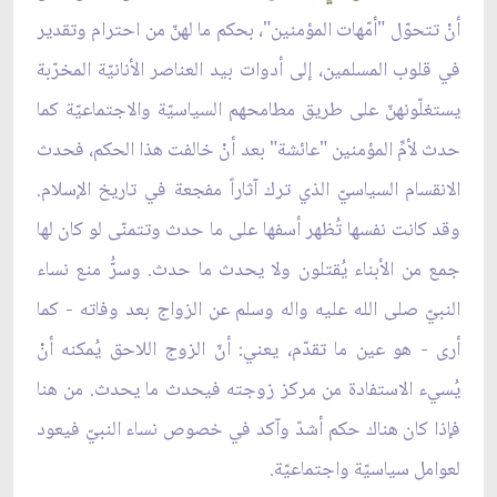
أنْ تتحوّل "أمّهات المؤمنين"، بحكم ما لهنّ من احترام وتقدير
في قلوب المسلمين، إلى أدوات بيد العناصر الأنانيّة المخرّبة
يستغلّونهنّ على طريق مطامحهم السياسيّة والاجتماعيّة كما
حدث لأمِّ المؤمنين "عائشة" بعد أنْ خالفت هذا الحكم، فحدث
الانقسام السياسيّ الذي ترك آثاراً مفجعة في تاريخ الإسلام.
وقد كانت نفسها تُظهر أسفها على ما حدث وتتمنّى لو كان لها
جمع من الأبناء يُقتلون ولا يحدث ما حدث. وسرُّ منع نساء
النبيّ صلى الله عليه واله وسلم عن الزواج بعد وفاته - كما
أرى - هو عين ما تقدّم، يعني: أنّ الزوج اللاحق يُمكنه أنْ
يُسيء الاستفادة من مركز زوجته فيحدث ما يحدث. من هنا
فإذا كان هناك حكم أشدّ وآكد في خصوص نساء النبيّ فيعود
لعوامل سياسيّة واجتماعيّة.