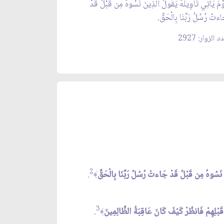
وْمَ يَأْتِي تَأْوِيلُهُ يَقُولُ الَّذِينَ نَسُوهُ مِن قَبْلُ قَدْ
اءتْ رُسُلُ رَبِّنَا بِالْحَقِّ.
 الزوار: 2927
2
نَ نَسُوهُ مِن قَبْلُ قَدْ جَاءتْ رُسُلُ رَبِّنَا بِالْحَقِّ
.
﴾
3
ِن قَبْلِهِمْ فَانظُرْ كَيْفَ كَانَ عَاقِبَةُ الظَّالِمِينَ
.
﴾