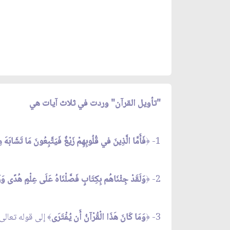
"تأويل القرآن" وردت في ثلاث آيات هي
1-
فَأَمَّا الَّذِينَ في قُلُوبِهِمْ زَيْغٌ فَيَتَّبِعُونَ مَا تَشَابَهَ مِنْ
﴿
2-
وَلَقَدْ جِئْنَاهُم بِكِتَابٍ فَصَّلْنَاهُ عَلَى عِلْمٍ هُدًى وَرَحْ
﴿
3-
وَمَا كَانَ هَذَا الْقُرْآنُ أَن يُفْتَرَى
إلى قوله تعالى
﴾
﴿