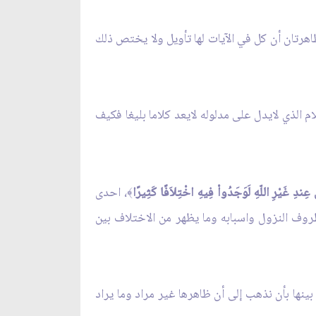
هرتان أن كل في الآيات لها تأويل ولا يختص ذلك
ام الذي لايدل على مدلوله لايعد كلاما بليغا فكيف
نْ عِندِ غَيْرِ اللّهِ لَوَجَدُواْ فِيهِ اخْتِلاَفًا كَثِيرًا
، احدى
﴾
ظروف النزول واسبابه وما يظهر من الاختلاف بين
ينها بأن نذهب إلى أن ظاهرها غير مراد وما يراد