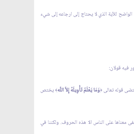
 الواضح للآية الذي لا يحتاج إلى ارجاعه إلى شيء
ر فيه قولان:
وَمَا يَعْلَمُ تَأْوِيلَهُ إِلاَّ اللّه
يختص
﴾
﴿
فى معناها على الناس الا هذه الحروف. ولكننا في