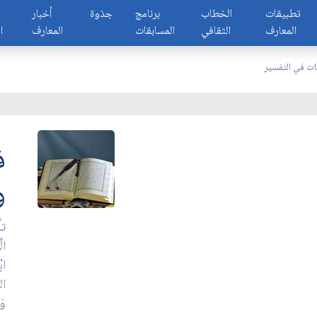
تطبيقات
الخطاب
برنامج
جذوة
أخبار
المعارف
الثقافي
المسابقات
المعارف
ا
ت في التفسير
ف
و
تأ
الّ
ابْ
ال
وَر