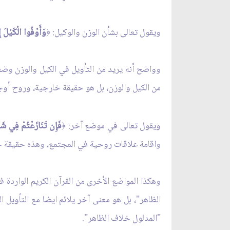
ويقول تعالى بشأن الوزن والوكيل:
وَأَوْفُوا الْكَيْلَ إ
﴿
وواضح أنه يريد من التأويل في الكيل والوزن وضعا
من الكيل والوزن، بل هو حقيقة خارجية، وروح أوج
ويقول تعالى في موضع آخر:
فَإِن تَنَازَعْتُمْ فِي شَيْ
﴿
واقامة علاقات روحية في المجتمع، وهذه حقيقة خ
وهكذا المواضع الأخرى من القرآن الكريم الواردة
الظاهر"، بل هو معنى آخر يلائم ايضا مع التأويل ا
"المدلول خلاف الظاهر".