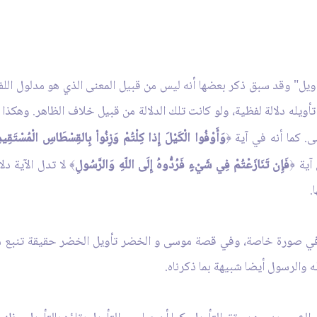
تأويل" وقد سبق ذكر بعضها أنه ليس من قبيل المعنى الذي هو مدلول ال
 تأويله دلالة لفظية، ولو كانت تلك الدلالة من قبيل خلاف الظاهر. وهك
ى. كما أنه في آية
وَأَوْفُوا الْكَيْلَ إِذا كِلْتُمْ وَزِنُواْ بِالقِسْطَاسِ الْمُسْتَقِيم
﴿
 آية
فَإِن تَنَازَعْتُمْ فِي شَيْءٍ فَرُدُّوهُ إِلَى اللّهِ وَالرَّسُولِ
لا تدل الآية دلا
﴾
﴿
.
 في صورة خاصة، وفي قصة موسى و الخضر تأويل الخضر حقيقة تنبع منها ا
له والرسول أيضا شبيهة بما ذكرناه.