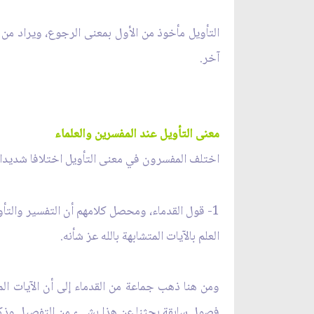
التأويل مأخوذ من الأول بمعنى الرجوع، ويراد من ا
آخر.
معنى التأويل عند المفسرين والعلماء
اختلف المفسرون في معنى التأويل اختلافا شديدا، 
1- قول القدماء، ومحصل كلامهم أن التفسير والتأويل بمعنى واحد وهما مترادفان. وعليه فلكل الآيات القرآنية تأويل، وبمقتضى قوله تعالى
العلم بالآيات المتشابهة بالله عز شأنه.
ومن هنا ذهب جماعة من القدماء إلى أن الآيات الم
فصول سابقة بحثنا عن هذا بشيء من التفصيل وذك