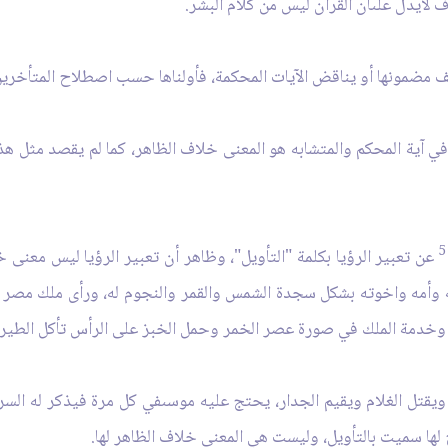
لاف لايدل علىأن القرآن ليس من كلام البشر.
ف مضمونها أو يناقض الآيات المحكمة، فأولناها حسب اصطلاح المتأخرين
 في آية المحكم والمتشابه هو المعنى خلاف الظاهر، كما لم يقصد مثل هذا
5
عن تعبير الرؤيا بكلمة "التأويل"، وظاهر أن تعبير الرؤيا ليس معنى 
وأمه واخوته بشكل سجدة الشمس والقمر والنجوم له، ورأى ملك مصر
خدمة الملك في صورة عصر الخمر وحمل الخبز على الرأس تأكل الطير 
ل الغلام ويقيم الجدار، يحتج عليه موسىفي كل مرة فيذكر له السر ال
 لها سميت بالتأويل، وليست هي المعنى خلاف الظاهر لها.