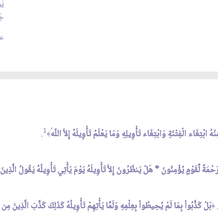
يَ
جَ
عدد
1
هُ ابْتِغَاء الْفِتْنَةِ وَابْتِغَاء تَأْوِيلِهِ وَمَا يَعْلَمُ تَأْوِيلَهُ إِلاَّ اللّه
.
﴾
مَةً لِّقَوْمٍ يُؤْمِنُونَ * هَلْ يَنظُرُونَ إِلاَّ تَأْوِيلَهُ يَوْمَ يَأْتِي تَأْوِيلُهُ يَقُولُ الَّذِي
بَلْ كَذَّبُواْ بِمَا لَمْ يُحِيطُواْ بِعِلْمِهِ وَلَمَّا يَأْتِهِمْ تَأْوِيلُهُ كَذَلِكَ كَذَّبَ الَّذِينَ م
﴿