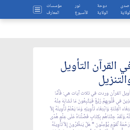
صدى
دوحة
نور
مؤسسات
لولاية
الولاية
الأسبوع
المعارف
ي القرآن التأويل
التنزيل
ويل القرآن وردت في ثلاث آيات هي: فَأَمَّا
َذِينَ في قُلُوبِهِمْ زَيْغٌ فَيَتَّبِعُونَ مَا تَشَابَهَ مِنْهُ
تِغَاء الْفِتْنَةِ وَابْتِغَاء تَأْوِيلِهِ وَمَا يَعْلَمُ تَأْوِيلَهُ إِلاَّ
لّهُ.وَلَقَدْ جِئْنَاهُم بِكِتَابٍ فَصَّلْنَاهُ عَلَى عِلْمٍ هُدًى
َحْمَةً لِّقَوْمٍ يُؤْمِنُونَ * هَلْ يَنظُرُونَ إِلاَّ تَأْوِيلَهُ