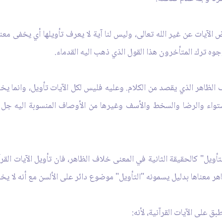
 الآيات عن غير الله تعالى، وليس لنا آية لا يعرف تأويلها أي يخفى مع
وجوه ترك المتأخرون هذا القول الذي ذهب اليه القدماء.
 الظاهر الذي يقصد من الكلام. وعليه فليس لكل الآيات تأويل، وانما يخت
ستواء والرضا والسخط والأسف وغيرها من الأوصاف المنسوبة اليه جل 
ويل" كالحقيقة الثانية في المعنى خلاف الظاهر، فان تأويل الآيات القر
هر معناها بدليل يسمونه "التأويل" موضوع دائر على الألسن مع أنه لا ي
 على الآيات القرآنية، لأنه: