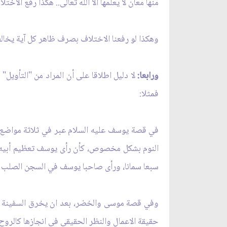
منها معان لا يعلمها الا الله تعالى.. هكذا رفع الاخت
وهكذا لو رفعنا الاختلاف بصرف ظاهر كل آية يخال
ورابعا:
لا دليل اطلاقا على أن المراد من "التأويل"
فمثلا:
في قصة يوسف عليه السلام عبر في ثلاثة مواضع
النوم بشكل مخصوص، كأن رأى يوسف تعظيم أبيه 
سبعا سمانا، ورأى صاحبا يوسف في السجن الصلب و
وفي قصة موسى والخضر، بعد ان يخرق السفينة ويقت
حقيقة الاعمال والنظر الحقيقي في انجازها كالروح