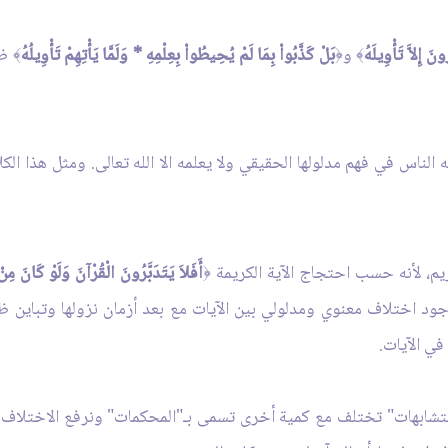
َ إِلاَّ تَأْوِيلَهُ
و
بَلْ كَذَّبُواْ بِمَا لَمْ يُحِيطُواْ بِعِلْمِهِ *
وَلَمَّا يَأْتِهِمْ تَأْوِيلُهُ
ظا
﴾
﴿
﴾
لناس في فهم مدلولها الحقيقي ولا يعلمه الا الله تعالى. ومثل هذا الكل
ريم، لأنه حسب احتجاج الآية الكريمة
أَفَلاَ يَتَدَبَّرُونَ الْقُرْآنَ وَلَوْ كَانَ مِ
﴿
جود اختلاف معنوي ومدلولي بين الآيات مع بعد أزمان نزولها وتباين 
في الآيات.
لمتشابهات" تختلف مع كمية أخرى تسمى بـ"المحكمات" ونرفع الاختلاف ب