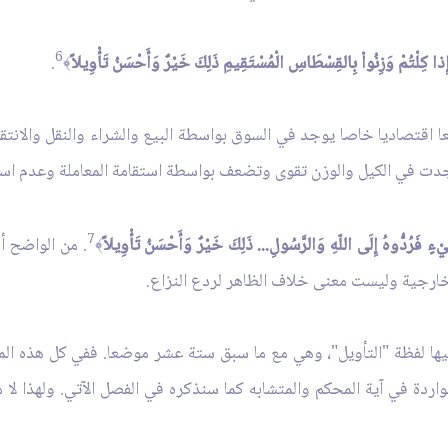
6
ِذا كِلْتُمْ وَزِنُواْ بِالقِسْطَاسِ الْمُسْتَقِيمِ ذَلِكَ خَيْرٌ وَأَحْسَنُ تَأْوِيلاً
.
﴾
 اقتصاديا خاصا يوجد في السوق بواسطة البيع والشراء والنقل والانتق
دت في الكيل والوزن تقوى وتضعف بواسطة استقامة المعاملة وعدم استق
7
ءٍ فَرُدُّوهُ إِلَى اللّهِ وَالرَّسُولِ... ذَلِكَ خَيْرٌ وَأَحْسَنُ تَأْوِيلاً
. من الواضح أن
﴾
ارجية وليست معنى خلاف الظاهر لردع النزاع.
 فيها لفظة "التأويل"، وهي مع ما سبق ستة عشر موضعا. ففي كل هذه الم
لواردة في آية المحكم والمتشابه كما سنذكره في الفصل الآتي. ولهذا لا