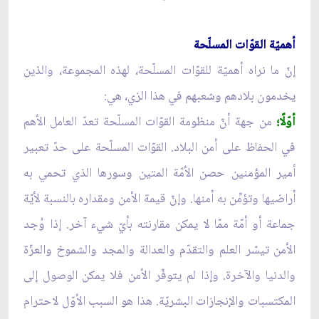
أهميّة القوّات المسلّحة
إنّ ما نراه أهميّة للقوّات المسلّحة، لهذه المجموعة، والذين
يخدمون بلادهم وشعبهم في هذا الزي، هي:
أوّلًا؛
من جهة أنّ منظومة القوّات المسلّحة تعدّ العامل الأهم
في الحفاظ على أمن البلاد. القوّات المسلّحة على حدّ تعبير
أمير المؤمنين حصن الأمّة المتين وسورها الذي تحمي به
أراضيها وتؤمِّن به أمنها. وإنّ قيمة الأمن ومقداره بالنسبة لأيّة
جماعة أو أمّة ممّا لا يمكن مقارنته بأيّ شيء آخر. إذا وُجد
الأمن تيسّر العلم والتقدّم والعدالة والمجد والشموخ والعزّة
والدنيا والآخرة. وإذا لم يتوفّر الأمن فلا يمكن الوصول إلى
المكتسبات والإنجازات البشريّة. هذا هو السبب الأوّل لاحترام