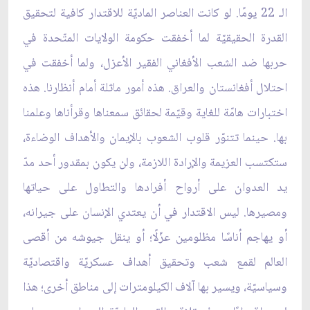
الـ 22 يومًا. لو كانت العناصر الماديّة للاقتدار كافية لتحقيق
القدرة الحقيقيّة لما أخفقت حكومة الولايات المتّحدة في
حربها ضد الشعب الأفغاني الفقير الأعزل، ولما أخفقت في
احتلال أفغانستان والعراق. هذه أمور ماثلة أمام أنظارنا. هذه
اختبارات هامّة للغاية وقيّمة لحقائق سمعناها وقرأناها وعلمنا
بها. حينما تتنوّر قلوب الشعوب بالإيمان والأهداف الوضاءة،
ستكتسب العزيمة والإرادة اللازمة، ولن يكون بمقدور أحد مدّ
يد العدوان على أرواح أفرادها والتطاول على حياتها
ومصيرها. ليس الاقتدار في أن يعتدي الإنسان على جيرانه،
أو يهاجم أناسًا مظلومين عزّلًا؛ أو ينقل جيوشه من أقصى
العالم لقمع شعب وتحقيق أهداف عسكريّة واقتصاديّة
وسياسيّة، ويسير بها آلاف الكيلومترات إلى مناطق أخرى؛ هذا