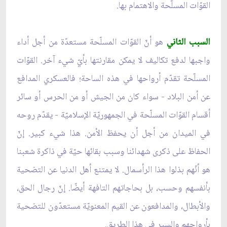
القوّات المسلّحة والاهتمام بها.
السبب الثاني
هو أنّ القوّات المسلّحة مستعدّة من أجل أداء
واجبها لدفع تكاليف لا يمكن مقارنتها بأيّ شيء آخر. القوّات
المسلّحة تقدّم أرواحها في هذه الساحة؛ فالعسكري المدافع
عن أمن البلاد - سواء كان من الجيش أو من الحرس أو سائر
أقسام القوّات المسلّحة في الجمهوريّة الإسلاميّة - يقدّم روحه
في الميدان من أجل أن يحفظ الأمن. هذا شيء كبير. إنّ
الحفاظ على ذكرى شهدائنا وسبب بقائها حيّة في ذاكرة شعبنا
هو أنّهم بذلوا هذا الرأسمال. لا يمتنع أهل الدنيا عن التضحية
بأنفسهم وحسب، بل بحاجاتهم التافهة أيضًا. إنّ رجال الحق،
والأبطال، والمدافعون عن القيم المعنويّة مستعدّون للتضحية
بأرواحهم والسير في هذا الطريق.