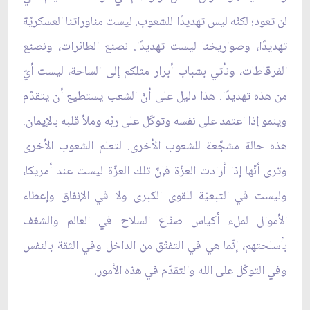
لن تعود؛ لكنّه ليس تهديدًا للشعوب. ليست مناوراتنا العسكريّة
تهديدًا، وصواريخنا ليست تهديدًا. نصنع الطائرات، ونصنع
الفرقاطات، ونأتي بشباب أبرار مثلكم إلى الساحة، ليست أيّ
من هذه تهديدًا. هذا دليل على أنّ الشعب يستطيع أن يتقدّم
وينمو إذا اعتمد على نفسه وتوكّل على ربّه وملأ قلبه بالإيمان.
هذه حالة مشجّعة للشعوب الأخرى. لتعلم الشعوب الأخرى
وترى أنّها إذا أرادت العزّة فإنّ تلك العزّة ليست عند أمريكا،
وليست في التبعيّة للقوى الكبرى ولا في الإنفاق وإعطاء
الأموال لملء أكياس صنّاع السلاح في العالم والشغف
بأسلحتهم، إنّما هي في التفتّق من الداخل وفي الثقة بالنفس
وفي التوكّل على الله والتقدّم في هذه الأمور.