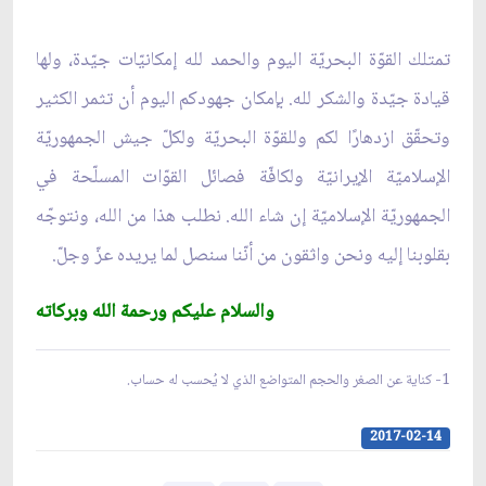
تمتلك القوّة البحريّة اليوم والحمد لله إمكانيّات جيّدة، ولها
قيادة جيّدة والشكر لله. بإمكان جهودكم اليوم أن تثمر الكثير
وتحقّق ازدهارًا لكم وللقوّة البحريّة ولكلّ جيش الجمهوريّة
الإسلاميّة الإيرانيّة ولكافّة فصائل القوّات المسلّحة في
الجمهوريّة الإسلاميّة إن شاء الله. نطلب هذا من الله، ونتوجّه
بقلوبنا إليه ونحن واثقون من أنّنا سنصل لما يريده عزّ وجلّ.
والسلام عليكم ورحمة الله وبركاته
1- كناية عن الصغر والحجم المتواضع الذي لا يُحسب له حساب.
2017-02-14