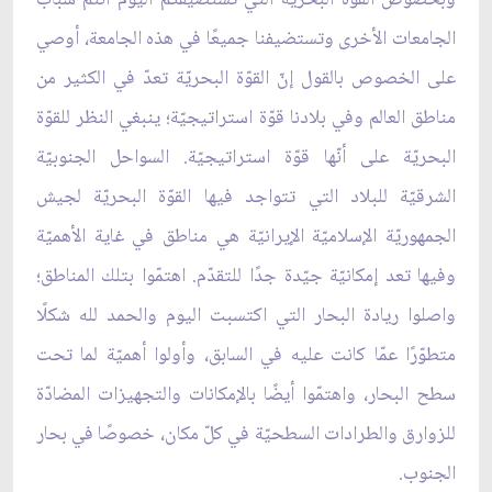
الجامعات الأخرى وتستضيفنا جميعًا في هذه الجامعة، أوصي
على الخصوص بالقول إنّ القوّة البحريّة تعدّ في الكثير من
مناطق العالم وفي بلادنا قوّة استراتيجيّة؛ ينبغي النظر للقوّة
البحريّة على أنّها قوّة استراتيجيّة. السواحل الجنوبيّة
الشرقيّة للبلاد التي تتواجد فيها القوّة البحريّة لجيش
الجمهوريّة الإسلاميّة الإيرانيّة هي مناطق في غاية الأهميّة
وفيها تعد إمكانيّة جيّدة جدًا للتقدّم. اهتمّوا بتلك المناطق؛
واصلوا ريادة البحار التي اكتسبت اليوم والحمد لله شكلًا
متطوّرًا عمّا كانت عليه في السابق، وأولوا أهميّة لما تحت
سطح البحار، واهتمّوا أيضًا بالإمكانات والتجهيزات المضادّة
للزوارق والطرادات السطحيّة في كلّ مكان، خصوصًا في بحار
الجنوب.