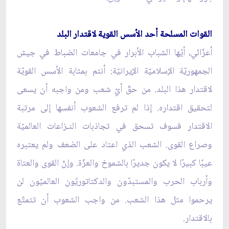
القوات المسلحة أحد الأسس القوية لاقتدار البلد
أعزّائي، أيّها الشباب الأبرار في جامعات الضباط في جيش
الجمهوريّة الإسلاميّة الإيرانيّة: أنتم بمثابة الأسس القويّة
لاقتدار هذا البلد. من حقّ أيّ شعب ومن واجبه أن يسعى
لتحقيق اقتداره. إذا لم ترفع الشعوب أنفسها إلى مرتبة
الاقتدار فسوف تسحق في تجاذبات النـزاعات العالميّة
وصراع القوى. الشعب الذي اعتاد على الضعف ولم يعتبره
عيبًا كبيرًا لا يكون جديرًا بالشموخ والعزّة. وإنّ القوى والعتاة
وأرباب الحرب والمستبدّون والدكتاتوريّون العالميّون لن
يرحموا مثل هذا الشعب. من واجب الشعوب أن تتمتّع
بالاقتدار.