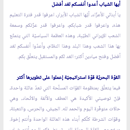
أيها الشياب أعدوا أنفسكم لغد أفضل
يا أبنائي الأعزّاء، أيّها الشباب الأبرار، اعرفوا قدر فترة التعليم
هذه، واعرفوا قدر شبابكم، واعرفوا قدر عزّتكم وسمعة
الشعب الإيراني الطيّبة، وهذه العظمة السياسيّة التي يتمتّع
بها هذا الشعب وهذا البلد وهذا النظام، وأعدّوا أنفسكم لغد
أفضل وفتح ميادين أكثر؛ الغد لكم والمستقبل يتعلّق بكم.
القوّة البحريّة قوّة استراتيجيّة إعملوا على تطويرها أكثر
فيما يتعلّق بمنظومة القوّات المسلّحة التي تعدّ عائلة واحدة،
فإنّ توصيتي الأكيدة هي العطف والألفة والاتّحاد، وهي
حالات متوفّرة اليوم والحمد لله. الجيش، والحرس، والتعبئة،
وقوّات الشرطة كلّكم أبناء هذه العائلة الواحدة وأنتم إخوة.
وبخصوص القوّة البحريّة التي تستضيفكم اليوم أنتم شباب