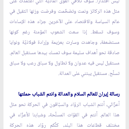
ليس اقتدارًا. سوف تلاقي القوى الماديّة التي اعتمدت على
مثل هذه الركائز ونمت وتضخّمت وفرضت وزنها الثقيل في
عالم السياسة والاقتصاد على الآخرين جزاء هذه الإساءات
وسوف تسقط. إذا سعت الشعوب المؤمنة رغم كونها
مستضعفة، وجاهدت وسارت بعزيمة وإرادة فولاذيّة ونوايا
صادقة نحو أهداف سليمة سوف تمسك بيدها مستقبل العالم.
مستقبل ليس فيه عدوان ولا تطاول ولا سباق رعب ولا سباق
تسلّح. مستقبل يبتني على العدالة.
رسالة إيران للعالم السلام والعدالة وانتم الشباب حملتها
أعزّائي، أنتم الشباب الروّاد والسبّاقون في الحركة نحو مثل
هذا العالم. أنتم في القوّات المسلّحة، وشبابنا الأعزّاء في
مختلف قطاعات هذا البلد، كلّكم روّاد هذه الحركة