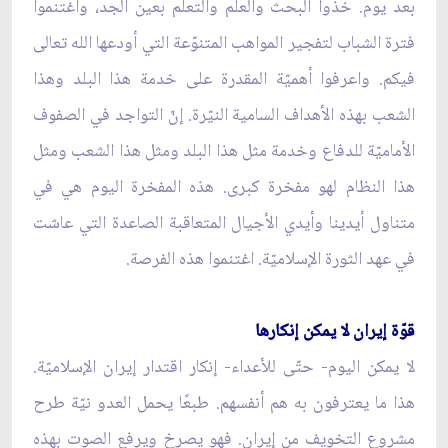
بعد يوم. خذوا البحث والعلم والتعلّم بعين الجد، واغتنموا
فترة الشباب لتفجير المواهب المتنوّعة التي أودعها الله تعالى
فيكم. واعرفوا أهميّة المقدرة على خدمة هذا البلد وهذا
الشعب بهذه الأهداف السامية النيّرة. إنّ التواجد في الصفوف
الأماميّة للدفاع وخدمة مثل هذا البلد ومثل هذا الشعب ومثل
هذا النظام لهو مفخرة كبرى. هذه المفخرة اليوم هي في
متناول أيدينا وأيدي الأجيال المتعاقبة الصاعدة التي عاشت
في عهد الثورة الإسلاميّة. اغتنموا هذه الفرصة.
قوّة إيران لا يمكن إنكارها
لا يمكن اليوم- حتّى للأعداء- إنكار اقتدار إيران الإسلاميّة.
هذا ما يعترفون به هم أنفسهم. طبعًا يحمل العدو نيّة طرح
مشروع التخويف من إيران. فهو يصرخ ويرفع الصوت بهذه