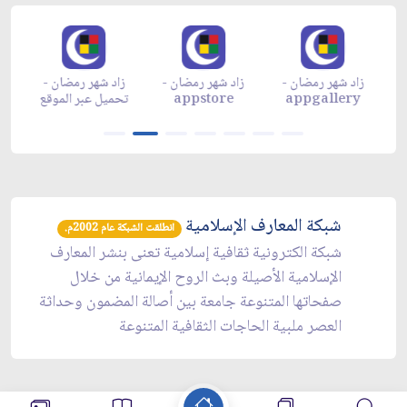
زاد شهر رمضان -
زاد شهر رمضان -
زاد شهر رمضان -
م
appgallery
appstore
تحميل عبر الموقع
تح
شبكة المعارف الإسلامية
انطلقت الشبكة عام 2002م.
شبكة الكترونية ثقافية إسلامية تعنى بنشر المعارف
الإسلامية الأصيلة وبث الروح الإيمانية من خلال
صفحاتها المتنوعة جامعة بين أصالة المضمون وحداثة
العصر ملبية الحاجات الثقافية المتنوعة