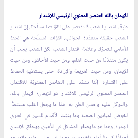
الإيمان بالله العنصر المعنوي الرئيسي للإقتدار
طبعًا، اقتدار الشعب لا يقتصر على القوّات المسلّحة. إنّ اقتدار
الشعب حقيقة متعدّدة الجوانب. القوّات المسلّحة هي الخط
الأمامي للتحرّك وعلامة اقتدار الشعب، لكنّ الشعب يجب أن
يكون متقدّمًا من حيث العلم، ومن حيث الأخلاق، ومن حيث
الإيمان، ومن حيث العزيمة والإرادة، حتى يستطيع الحفاظ
على اقتداره. إنّنا نشدّد على العناصر المعنويّة للاقتدار.
العنصر المعنوي الرئيسي للاقتدار هو الإيمان؛ الإيمان بالله،
والتوكّل عليه وحسن الظن به. هذا ما يجعل القلب مستعدًّا
لخوض الميادين الصعبة وما يثبّت الأقدام للسير في الطرق
الوعرة. وهذا هو ما يصغّر المشاكل في الأعين، ويحقّق للإنسان
أهدافًا كبيرةً أمام ناظريه ويجعلها في صلب طموحاته؛ هو