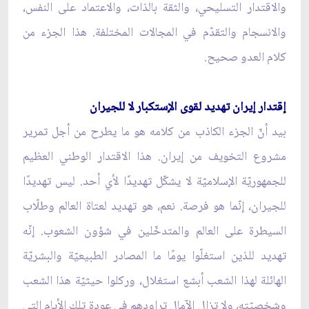
والاقتدار التسليحي، والثقة بالذات، والاعتماد على النفس،
والانسجام والتقدّم في المجالات المختلفة. هذا الجزء من
كلام العدو صحيح.
إقتدار إيران تهديد لقوى الإستكبار لا للجيران
بيد أنّ الجزء الكاذب من كلامه هو ما يطرح من أجل تمرير
مشروع التخويف من إيران. هذا الاقتدار الوطني العظيم
للجمهوريّة الإسلاميّة لا يشكّل تهديدًا لأي أحد. ليس تهديدًا
للجيران، إنّما هو فرصة. نعم، هو تهديد لعتاة العالم وطلّاب
السيطرة على العالم والمتدخّلين في شؤون الشعوب. إنّه
تهديد للذين استغلّوا يومًا ما المصادر الطبيعيّة والبشريّة
الهائلة لهذا الشعب أبشع استغلال، وركلوا حيثيّة هذا الشعب
وشخصيّته، ولا تزال الآمال تراودهم في عودة تلك الأيام التي