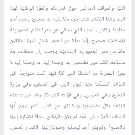
النيّة والموقف العدائين حول قدراتكم والقوّة الوطنيّة لهذا
البلد وهذا النظام. هناك جزء ممّا يقوم به صحيح وجزء آخر
مغلوط وكاذب. الجزء الذي يحكي عن قدرة نظام الجمهوريّة
الإسلاميّة صحيح؛ إنّنا بدأنا من الصفر خلال فترة الثلاثين
عامًا من عمر الجمهوريّة الإسلاميّة ووصلنا إلى محطّات جدّ
متقدّمة، لكنّنا غير مقتنعين بما وصلنا إليه. ما وصلنا إليه لا
يقبل المقارنة مع النقطة التي كنّا فيها. كنت متواجدًا في
القوّات المسلّحة منذ اليوم الأول، في الجيش، وفي وزارة
الدفاع، وفي الحرس، وفي قوّات الشرطة، وقد خبرت هذه
القوّات بكلّ مضامينها وإمكاناتها عن كثب. أنتم اليوم أيّها
الشباب الأعزّاء في قمّة لم يكن بالإمكان سابقًا الإشارة إليها
1
بالإصبع
، ولم يكن أحد ليصدِّق وصولنا إليها. الاقتدار العلمي،