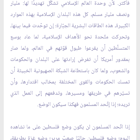
فأكثر. لأن وحدة العالم الإسلامي تشكّل تهديدًا لها: مليار
ونصف مليار مسلم، كل هذه البلدان الإسلامية بهذه الموارد
الكبيرة، هذه الطاقات البشرية الجبّارة؛ إن توحّدت فيما بينها،
وتحركت متّحدة نحو الأهداف الإسلامية، لما عاد بوسع
المتسلّطين أن يقرعوا طبول قوّتهم في العالم، ولما صار
بمقدور أمريكا أن تفرض إرادتها على البلدان والحكومات
والشعوب، ولما كان باستطاعة الشبكة الصهيونية الخبيثة أن
تمسك الحكومات والقوى المختلفة بمخالب اقتدارها، وأن
تسيّرهم في طريقها ومسيرها، وتدفعهم إلى العمل الذي
تريده؛ إذا إتّحد المسلمون فهكذا سيكون الوضع.
إذا اتّحد المسلمون لن يكون وضع فلسطين على ما نشاهده
اليوم؛ وضع فلسطين حاليًا صعبٌ مرير؛ وضع غزة بطريقة،