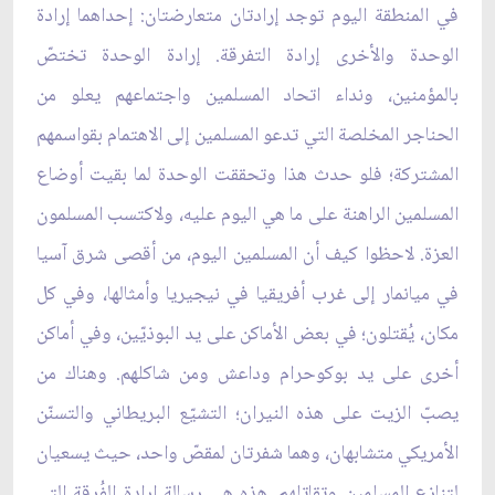
في المنطقة اليوم توجد إرادتان متعارضتان: إحداهما إرادة
الوحدة والأخرى إرادة التفرقة. إرادة الوحدة تختصّ
بالمؤمنين، ونداء اتحاد المسلمين واجتماعهم يعلو من
الحناجر المخلصة التي تدعو المسلمين إلى الاهتمام بقواسمهم
المشتركة؛ فلو حدث هذا وتحققت الوحدة لما بقيت أوضاع
المسلمين الراهنة على ما هي اليوم عليه، ولاكتسب المسلمون
العزة. لاحظوا كيف أن المسلمين اليوم، من أقصى شرق آسيا
في ميانمار إلى غرب أفريقيا في نيجيريا وأمثالها، وفي كل
مكان، يُقتلون؛ في بعض الأماكن على يد البوذيّين، وفي أماكن
أخرى على يد بوكوحرام وداعش ومن شاكلهم. وهناك من
يصبّ الزيت على هذه النيران؛ التشيّع البريطاني والتسنّن
الأمريكي متشابهان، وهما شفرتان لمقصّ واحد، حيث يسعيان
لتنازع المسلمين وتقاتلهم. هذه هي رسالة إرادة الفُرقة التي