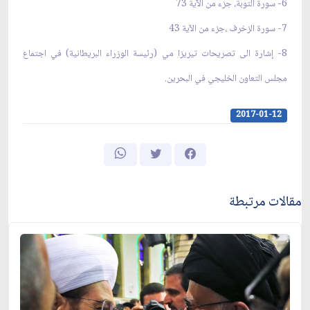
6- سورة التوبة، جزء من الآية 73
7- سورة الزخرف ،جزء من الآية 43
8- إشارة الى تصريحات تيريزا مي (رئيسة الوزراء البريطانية) في اجتماع
مجلس التعاون الخليجي في البحرين.
2017-01-12
مقالات مرتبطة