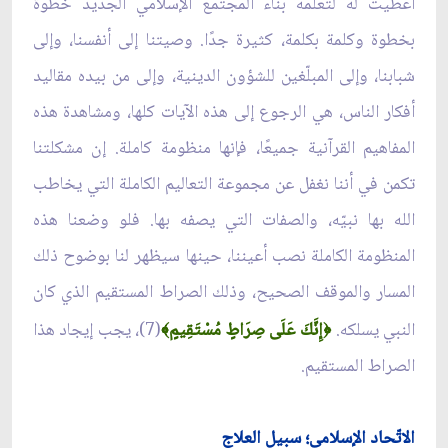
أُعطيت له لتعلّمه بناء المجتمع الإسلامي الجديد خطوة
بخطوة وكلمة بكلمة، كثيرة جدًا. وصيتنا إلى أنفسنا، وإلى
شبابنا، وإلى المبلّغين للشؤون الدينية، وإلى من بيده مقاليد
أفكار الناس، هي الرجوع إلى هذه الآيات كلها، ومشاهدة هذه
المفاهيم القرآنية جميعًا، فإنها منظومة كاملة. إن مشكلتنا
تكمن في أننا نغفل عن مجموعة التعاليم الكاملة التي يخاطب
الله بها نبيّه، والصفات التي يصفه بها. فلو وضعنا هذه
المنظومة الكاملة نصب أعيننا، حينها سيظهر لنا بوضوح ذلك
المسار والموقف الصحيح، وذلك الصراط المستقيم الذي كان
النبي يسلكه.
إِنَّكَ عَلَى صِرَاطٍ مُسْتَقِيمٍ
(7)، يجب إيجاد هذا
﴾
﴿
الصراط المستقيم.
الاتّحاد الإسلامي؛ سبيل العلاج