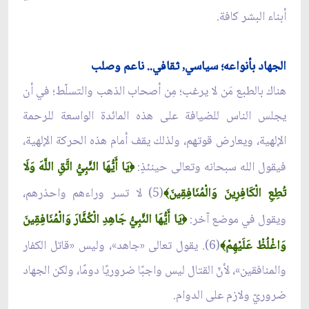
أبناء البشر كافة.
الجهاد بأنواعه؛ سياسي, ثقافي.. ناعم وصلب
هناك بالطبع مَن لا يرغب؛ مِن أصحاب الذهب والتسلّط؛ في أن
يجلس الناس للضيافة على هذه المائدة الواسعة للرحمة
الإلهية، ويعارض قوتهم، ولذلك يقف أمام هذه الحركة الإلهية،
فيقول الله سبحانه وتعالى حينئذٍ:
يَا أَيُّهَا النَّبِيُّ اتَّقِ اللَّهَ وَلَا
﴿
تُطِعِ الْكَافِرِينَ وَالْمُنَافِقِينَ
(5) لا تسر وراءهم واحذرهم،
﴾
ويقول في موضع آخر:
يَا أَيُّهَا النَّبِيُّ جَاهِدِ الْكُفَّارَ وَالْمُنَافِقِينَ
﴿
وَاغْلُظْ عَلَيْهِمْ
(6). يقول تعالى «جاهد»، وليس «قاتل الكفار
﴾
والمنافقين»، لأنّ القتال ليس واجبًا ضروريًا دومًا، ولكن الجهاد
ضروريّ ولازم على الدوام.