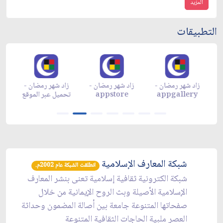
المزيد
التطبيقات
زاد شهر رمضان -
زاد شهر رمضان -
زاد شهر رمضان -
م
appgallery
appstore
تحميل عبر الموقع
تح
شبكة المعارف الإسلامية
انطلقت الشبكة عام 2002م.
شبكة الكترونية ثقافية إسلامية تعنى بنشر المعارف
الإسلامية الأصيلة وبث الروح الإيمانية من خلال
صفحاتها المتنوعة جامعة بين أصالة المضمون وحداثة
العصر ملبية الحاجات الثقافية المتنوعة