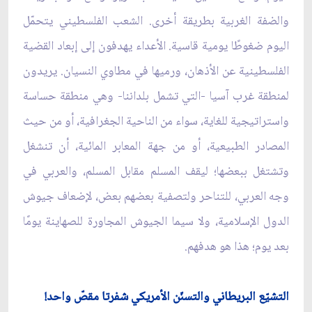
والضفة الغربية بطريقة أخرى. الشعب الفلسطيني يتحمّل
اليوم ضغوطًا يومية قاسية. الأعداء يهدفون إلى إبعاد القضية
الفلسطينية عن الأذهان، ورميها في مطاوي النسيان. يريدون
لمنطقة غرب آسيا -التي تشمل بلداننا- وهي منطقة حساسة
واستراتيجية للغاية، سواء من الناحية الجغرافية، أو من حيث
المصادر الطبيعية، أو من جهة المعابر المائية، أن تنشغل
وتشتغل ببعضها؛ ليقف المسلم مقابل المسلم، والعربي في
وجه العربي، للتناحر ولتصفية بعضهم بعض، لإضعاف جيوش
الدول الإسلامية، ولا سيما الجيوش المجاورة للصهاينة يومًا
بعد يوم؛ هذا هو هدفهم.
التشيّع البريطاني والتسنّن الأمريكي شفرتا مقصّ واحد!