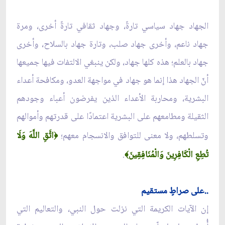
الجهاد جهاد سياسي تارةً، وجهاد ثقافي تارةً أخرى، ومرة
جهاد ناعم، وأخرى جهاد صلب، وتارة جهاد بالسلاح، وأخرى
جهاد بالعلم؛ هذه كلها جهاد، ولكن ينبغي الالتفات فيها جميعها
أنّ الجهاد هذا إنما هو جهاد في مواجهة العدو، ومكافحة أعداء
البشرية، ومحاربة الأعداء الذين يفرضون أعباء وجودهم
الثقيلة ومطامعهم على البشرية اعتمادًا على قدرتهم وأموالهم
وتسلطهم، ولا معنى للتوافق والانسجام معهم؛
اتَّقِ اللَّهَ وَلَا
﴿
تُطِعِ الْكَافِرِينَ وَالْمُنَافِقِينَ
.
﴾
..على صراطٍ مستقيم
إن الآيات الكريمة التي نزلت حول النبي، والتعاليم التي