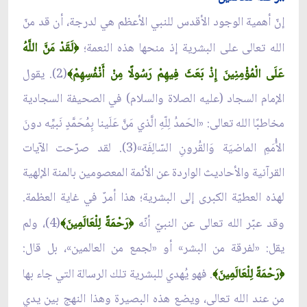
إنّ أهمية الوجود الأقدس للنبي الأعظم هي لدرجة، أن قد منّ
الله تعالى على البشرية إذ منحها هذه النعمة؛
لَقَدْ مَنَّ اللَّهُ
﴿
عَلَى الْمُؤْمِنِينَ إِذْ بَعَثَ فِيهِمْ رَسُولًا مِنْ أَنْفُسِهِمْ
(2). يقول
﴾
الإمام السجاد (عليه الصلاة والسلام) في الصحيفة السجادية
مخاطبًا الله تعالى: «الحَمدُ لِلّهِ الَّذي مَنَّ عَلَینا بِمُحَمَّدٍ نَبیِّه دونَ
الأُمَمِ الماضیَة وَالقُرونِ السّالِفَة»(3). لقد صرّحت الآيات
القرآنية والأحاديث الواردة عن الأئمة المعصومين بالمنة الإلهية
لهذه العطيّة الكبرى إلى البشرية؛ هذا أمرٌ في غاية العظمة.
وقد عبّر الله تعالى عن النبيّ أنّه
رَحْمَةً لِلْعَالَمِينَ
(4)، ولم
﴾
﴿
يقل: «لفرقة من البشر» أو «لجمع من العالمين»، بل قال:
رَحْمَةً لِلْعَالَمِينَ
. فهو يُهدي للبشرية تلك الرسالة التي جاء بها
﴾
﴿
من عند الله تعالى، ويضع هذه البصيرة وهذا النهج بين يدي