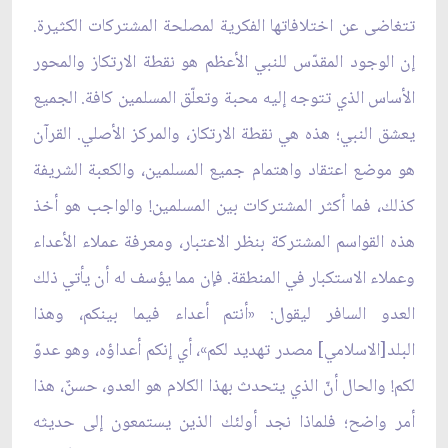
تتغاضى عن اختلافاتها الفكرية لمصلحة المشتركات الكثيرة.
إن الوجود المقدّس للنبي الأعظم هو نقطة الارتكاز والمحور
الأساس الذي تتوجه إليه محبة وتعلّق المسلمين كافة. الجميع
يعشق النبي؛ هذه هي نقطة الارتكاز، والمركز الأصلي. القرآن
هو موضع اعتقاد واهتمام جميع المسلمين، والكعبة الشريفة
كذلك، فما أكثر المشتركات بين المسلمين! والواجب هو أخذ
هذه القواسم المشتركة بنظر الاعتبار، ومعرفة عملاء الأعداء
وعملاء الاستكبار في المنطقة. فإن مما يؤسف له أن يأتي ذلك
العدو السافر ليقول: «أنتم أعداء فيما بينكم، وهذا
البلد[الاسلامي] مصدر تهديد لكم»، أي إنكم أعداؤه، وهو عدوّ
لكم! والحال أنّ الذي يتحدث بهذا الكلام هو العدو، حسنٌ، هذا
أمر واضح؛ فلماذا نجد أولئك الذين يستمعون إلى حديثه