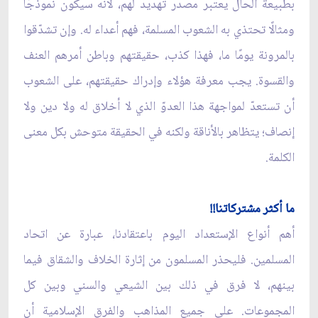
بطبيعة الحال يعتبر مصدر تهديد لهم، لأنه سيكون نموذجًا
ومثالًا تحتذي به الشعوب المسلمة، فهم أعداء له. وإن تشدّقوا
بالمرونة يومًا ما، فهذا كذب، حقيقتهم وباطن أمرهم العنف
والقسوة. يجب معرفة هؤلاء وإدراك حقيقتهم، على الشعوب
أن تستعدّ لمواجهة هذا العدوّ الذي لا أخلاق له ولا دين ولا
إنصاف؛ يتظاهر بالأناقة ولكنه في الحقيقة متوحش بكل معنى
الكلمة.
ما أكثر مشتركاتنا!!
أهم أنواع الإستعداد اليوم باعتقادنا، عبارة عن اتحاد
المسلمين. فليحذر المسلمون من إثارة الخلاف والشقاق فيما
بينهم، لا فرق في ذلك بين الشيعي والسني وبين كل
المجموعات. على جميع المذاهب والفرق الإسلامية أن