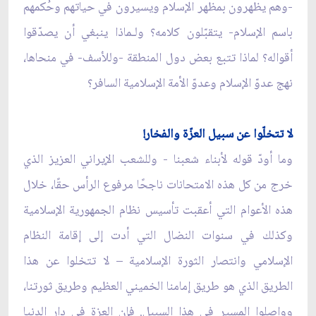
-وهم يظهرون بمظهر الإسلام ويسيرون في حياتهم وحُكمهم
باسم الإسلام- يتقبّلون كلامه؟ ولـماذا ينبغي أن يصدّقوا
أقواله؟ لماذا تتبع بعض دول المنطقة -وللأسف- في منحاها،
نهج عدوّ الإسلام وعدوّ الأمة الإسلامية السافر؟
لا تتخلّوا عن سبيل العزّة والفخار!
وما أودّ قوله لأبناء شعبنا - وللشعب الإيراني العزيز الذي
خرج من كل هذه الامتحانات ناجحًا مرفوع الرأس حقًا، خلال
هذه الأعوام التي أعقبت تأسيس نظام الجمهورية الإسلامية
وكذلك في سنوات النضال التي أدت إلى إقامة النظام
الإسلامي وانتصار الثورة الإسلامية – لا تتخلوا عن هذا
الطريق الذي هو طريق إمامنا الخميني العظيم وطريق ثورتنا،
وواصلوا المسير في هذا السبيل. فإن العزة في دار الدنيا