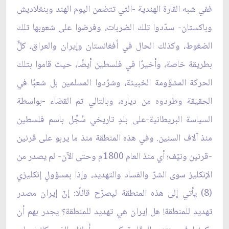
ففي شبه القارة الهندية -التي تتضمن اليوم الهند وبنغلاديش
وباكستان- سدّدوا تلك الضربات، وفرضوا على شعوبها تلك
الضغوط، وكذلك الحال في أفغانستان وإيران والعراق، كلٌّ
بطريقة خاصة، وأخيرًا في فلسطين أيضًا، حيث قاموا بتلك
الحركة المشؤومة الخبيثة، وشرّدوا المسلمين بل شعبًا في
الحقيقة وطردوه من دياره، وبالتالي تم القضاء -بواسطة
السياسة البريطانية-على بلدٍ تاريخي سُجِّل باسم فلسطين
منذ آلاف السنين. وفي هذه المنطقة منذ ما يربو على قرنين
-قرنين ونيّف؛ أي منذ العام 1800م وحتى الآن- لم يصدر من
الإنكليز سوى الشرّ والفساد والتهديد، وإذا بمسؤولٍ إنكليزي
(8) يأتي إلى هذه المنطقة ليصرّح قائلًا: إنّ إيران مصدر
تهديد للمنطقة! هل إيران هي تهديد للمنطقة؟ يجدر بهم أن