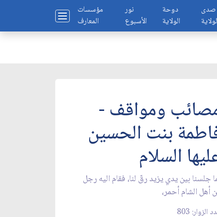
صدى
دوحة
نور
مؤسسات
لولاية
الولاية
الأسبوع
المعارف
صائب ومواقف -
اطمة بنت الحسين
ليها السلام
ا جلسنا بين يدي يزيد رقّ لنا، فقام اليه رجل
 أهل الشام أحمر،
د الزوار: 803