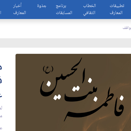
تطبيقات
الخطاب
برنامج
جذوة
أخبار
المعارف
الثقافي
المسابقات
المعارف
ا
واقف
م
ف
ع
لم
من
عد