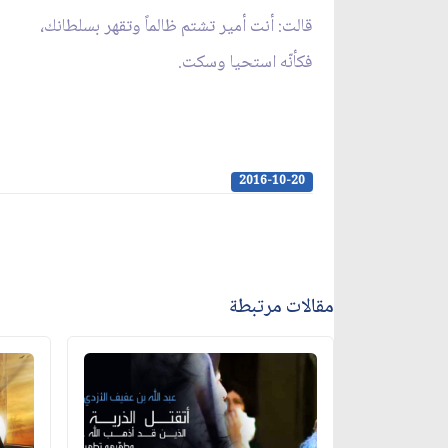
قالت: أنت أمير تشتم ظالماً وتقهر بسلطانك،
فكأنّه استحيا وسكت.
2016-10-20
مقالات مرتبطة