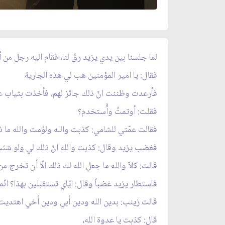
لما جلسنا بين يدي يزيد رقّ لنا، فقام اليه رجل من 
فقال: يا امير المؤمنين هب لي هذه الجارية
فأرعدت وظننت انّ ذلك جائز لهم، فأخذت بثياب عمّ
فقلت: أوتمتُ وأُستخدم؟
فقالت عمّتي للشامي: كذبت والله ولؤمت والله ما ذل
فغضب يزيد وقال: كذبت والله انّ ذلك لي ولو شئت
قالت: كلاّ والله ما جعل الله لك ذلك الّا أن تخرج من
فاستطار يزيد غضباً وقال: ايّاي تستقبلين بهذا؟ انّ
قالت زينب: بدين الله ودين أبي ودين أخي اهتديت 
قال: كذبت يا عدوة الله،