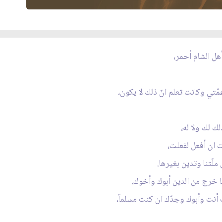
أهل الشام أحمر،
تي وكانت تعلم انّ ذلك لا يكون،
ك لك ولا له،
 ان أفعل لفعلت،
 ملّتنا وتدين بغيرها.
ما خرج من الدين أبوك وأخوك،
أنت وأبوك وجدّك ان كنت مسلماً،