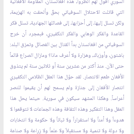
السوري أقول لهم انظروا، هذه أفغانستان، المقاومة الأفغانية
التي قاتلت الاحتلال السوفياتي بحقّ وألحقت به الهزيمة،
ولكن تسلل إليها، إلى أحزابها، إلى فصائلها الجهادية، تسلل فكر
القاعدة والفكر الوهابي والفكر التكفيري، فبمجرد أن خرج
السوفياتي من افغانستان بدأ القتال بين الفصائل وتمزق البلد:
باشتون، وأوزباك، وهزارة ولا أعرف ماذا؟ ومازال الصراع قائماً
حتى الآن. منذ أكثر من عشرين سنة أو ثلاثين سنة لم يتذوق
الأفغان طعم الانتصار. لقد حوّل هذا العقل الظلامي التكفيري
انتصار الأفغان إلى جنازة ولم يسمح لهم أن يقيموا للنصر
أعراساً. وهكذا المشهد سيكون في سورية. حيثما يحل هذا
العقل وهذا التفكير وهذه الثقافة وهذه الجماعات لا تتوقعوا لا
هدوءاً ولا أمناً ولا استقراراً ولا ثباتاً ولا حكومة ولا انتخابات
ولا دولة ولا تنمية ولا مستقبلاً ولا علماً ولا زراعة ولا صناعة