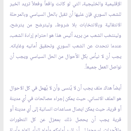
الإقليمية والخليجية، التي لو كانت واقعاً وفعلاً تريد الخير
للشعب السوري فإن عليها أن تقبل بالحل السياسي وبالمرحلة
الانتقالية وبالانتخابات بلا شروط، وليترشح من يترشح،
ولينتخب الشعب من يريد أليس هذا هو احترام إرادة الشعب،
عندما نتحدث عن الشعب السوري وتحقيق أمانيه وغاياته.
يجب أن لا نيأس بكل الأحوال من الحل السياسي ويجب أن
نواصل العمل جميعاً.
أيضاً هناك ملف يجب أن لا يُنسى وأن لا يُهمل في كل الاحوال
هو الملف الانساني. حيث يمكن إجراء مصالحات في أي مدينة
أو قرية، حيث يمكن ايصال مساعدات انسانية إلى أي مدينة أو
قرية يجب أن يحصل ذلك بمعزل عن كل التطورات
والأحداث. اسمحوا لي أن اثير أمامكم وأمام الرأي العام مأساة