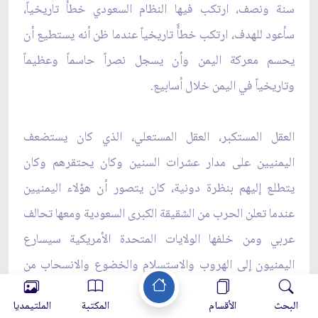
سنة ونصف، ارتكب فيها النظام السعودي خطأً تاريخياً،
سأعود للهدف، ارتكب خطأً تاريخياً عندما ظن أنه يستطيع أن
يحسم معركة اليمن وأن يسجل نصراً حاسماً وعظيماً
وتاريخياً في اليمن خلال أسابيع.
العقل المستكبر، العقل المستعلي، الذي كان يستضعف
اليمنيين على مدار عشرات السنين وكان يحتقرهم وكان
يتطلع إليهم بنظرة دونية، كان يتصور أن هؤلاء اليمنيين
عندما تعلن الحرب من الشقيقة الكبرى السعودية ومعها تحالف
عربي ومن خلفها الولايات المتحدة الأمريكية سيسارع
اليمنيون إلى الهروب والاستسلام والخضوع والانسحاب من
أي مواجهة وسيقولون للسيد السعودي تفضل أهلاً وسهلاً بك.
البحث
الأقسام
المكتبة
الملتيمديا
هذا الخطأ في التشخيص في الفهم سببه هذا العقل وهذه