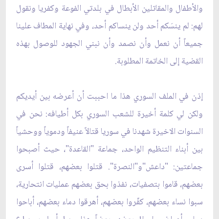
والأطفال والمقاتلين الأبطال في بلدتي الفوعة وكفريا ونقول
لهم: لم ينسَكم أحد ولن ينساكم أحد، وفي نهاية المطاف علينا
جميعاً أن نعمل وأن نصمد وأن نبني الجهود للوصول بهذه
القضية إلى الخاتمة المطلوبة.
إذن في الملف السوري هذا ما احببت أن أعرضه بين أيديكم
ولكن لي كلمة أخيرة للشعب السوري بكل أطيافه: نحن في
السنوات الاخيرة شهدنا في سوريا قتالاً عنيفاً ودموياً ووحشياً
بين أبناء التنظيم الواحد، جماعة "القاعدة"، حيث أصبحوا
جماعتين: "داعش"و"النصرة". قتلوا بعضهم، قتلوا أسرى
بعضهم، قاموا بتصفيات، نفذوا بحق بعضهم عمليات انتحارية،
سبوا نساء بعضهم، كفّروا بعضهم، أهرقوا دماء بعضهم، أباحوا