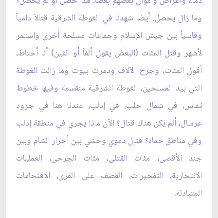
دماء وأعراض واموال بعضهم بعضاً، هذا حصل أو لم يحصل؟
وما زال يحصل. أيضا شهدنا في الغوطة الشرقية قتالاً دامياً
وقاسياً بين جيش الإسلام وجماعات مسلحة أخرى واستمر
لأشهر وقتل المئات (البعض يقول ألفاً أو الفين) أنا أحتاط،
أقول المئات، وجرح الآلاف ودمرت بيوت وما زالت الغوطة
التي بيد المسلحين، الغوطة الشرقية منقسمة وفيها خطوط
تماس، في شمال حلب، في إدلب، عندنا هنا في جرود
عرسال، ألم يكن هناك قتال؟ الآن ماذا يجري في منطقة إدلب
وفي مناطق حماه؟ قتال دموي وحشي بين أحرار الشام وبين
جند الأقصى، مئات القتلى، مئات الجرحى، العمليات
الانتحارية، التفجيرات، القصف على القرى، الاقتحامات
المتبادلة.