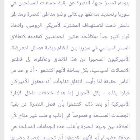
بنوده، تمييز جبهة النصرة عن بقية جماعات المسلحين في
سوريا وتحديد مناطقها وبالتالي وضع مناطق النصرة ومناطق
داعش تحت الاستهداف المشترك الأمريكي الروسي، واتخاذ
قرار كبير جداً بمكافحة هاتين الجماعتين كمقدمة لانطلاق
المسار السياسي في سوريا بين النظام وبقية فصائل المعارضة.
الأميركيون انسحبوا من هذا الاتفاق وعطّلوه، بل قطعوا
الاتصالات السياسية، بكل بساطة لأنهم اكتشفوا - أنا واحد من
الناس حقيقة لما رأيت الاتفاق تفاجأت، أنه معقول الأميركان
قبلوا بذلك - بكل الأحوال إما هناك خلافات داخل الإدارة
الأميركية أو بعد ذلك اكتشفوا بأن فصل النصرة عن بقية
الجماعات المسلحة وخصوصاً في إدلب وحلب غير متاح لأن
العلاقة بين جبهة النصرة وأغلب هذه الجماعات المسلحة هي
علاقة عضوية، أو لأنهم اكتشفوا أن تحييد النصرة وضربها