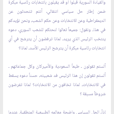
والقيادة السورية قبلوا أو قد يقبلون بانتخابات رئاسية مبكرة
ضمن إطار حل سياسي انتقالي، أنتم تتحدثون عن
الديمقراطية وعن الانتخابات وعن حكم الشعب، ونحن نؤيدكم
في هذا، ونقول: جميعاً تعالوا لنحتكم للشعب السوري، دعوه
ينتخب الرئيس الذي يريد، لماذا ترفضون أن يترشح في أي
انتخابات رئاسية مبكرة أن يترشح الرئيس الأسد، لماذا؟
ألستم تقولون ـ طبعاً السعودية والأميركان وكل جماعاتهم ـ
ألستم تقولون إن هذا الرئيس فد شعبيته، حسناً دعوه يسقط
في الانتخابات، لماذا تخافون من الانتخابات؟ لماذا تفرضون
شروطاً مسبقة ؟
إذاً، الحل السياسي واضحة معالمه الطبيعية المنطقية. عندما