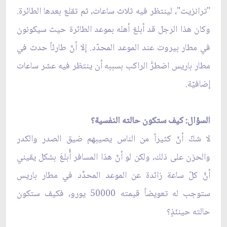
"ترانزيت"، لينتظر فيه ثلاث ساعات، ثم تقلع بعدها الطائرة.
وكان هذا الرجل قد أبلغ أهله بموعد الطائرة حيث سيكونون
في مطار بيروت عند الموعد المحدّد. إلا أنّ طارئاً حدث في
مطار باريس اضطرَّ الراكب بسببه أن ينتظر فيه عشر ساعات
إضافيّة.
السؤال: كيف ستكون حالته النفسية؟
لا شكّ أنّ كثيراً من الناس يصيبهم ضيق الصدر والكدر
والحزن على ذلك، ولكن لو أنّ هذا المسافر أُبلغَ بشكل يقيني
أنَّ كلّ ساعة زائدة عن الموعد المحدَّد في مطار باريس
ستوجب له تعويضاً قيمته 50000 يورو، فكيف ستكون
حالته حينئذٍ؟