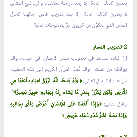
يصبح كذلك- عادة- إلا بعد دراسة مضنية، والرياضيّ المتألِّق
لا يصبح كذلك- عادة- إلا بعد تدريب قاس. حالهما كحال
الماس الذي يتكوَّن من كربون مرَّ بضغوطات عالية.
2-تصويب المسار
إنَّ البلاء يساعد في تصويب مسار الإنسان، في حياته، وقد
يوقظه من غفلته. وقد لَفَتَ القرآن الكريم إلى هذه الحقيقة
في غير آية. قال تعالى:
وَلَوْ بَسَطَ اللَّهُ الرِّزْقَ لِعِبَادِهِ لَبَغَوْا فِي
﴿
4
الْأَرْضِ وَلَكِن يُنَزِّلُ بِقَدَرٍ مَّا يَشَاء إِنَّهُ بِعِبَادِهِ خَبِيرٌ بَصِيرٌ
.
﴾
وقال تعالى:
وَإِذَا أَنْعَمْنَا عَلَى الْإِنسَانِ أَعْرَضَ وَنَأى بِجَانِبِهِ
﴿
5
وَإِذَا مَسَّهُ الشَّرُّ فَذُو دُعَاء عَرِيضٍ
.
﴾