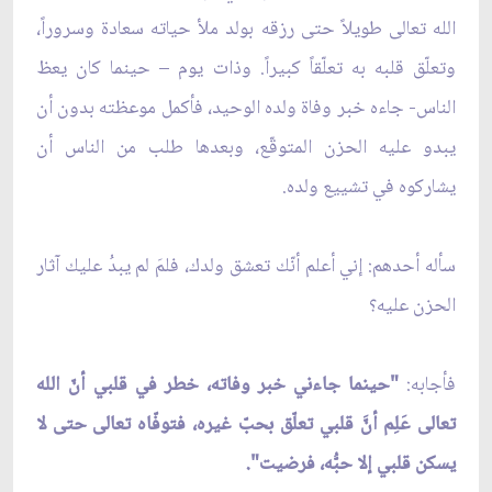
الله تعالى طويلاً حتى رزقه بولد ملأ حياته سعادة وسروراً،
وتعلّق قلبه به تعلّقاً كبيراً. وذات يوم – حينما كان يعظ
الناس- جاءه خبر وفاة ولده الوحيد، فأكمل موعظته بدون أن
يبدو عليه الحزن المتوقّع، وبعدها طلب من الناس أن
يشاركوه في تشييع ولده.
سأله أحدهم: إني أعلم أنّك تعشق ولدك، فلمَ لم يبدُ عليك آثار
الحزن عليه؟
فأجابه:
"حينما جاءني خبر وفاته، خطر في قلبي أنّ الله
تعالى عَلِم أنَّ قلبي تعلّق بحبّ غيره، فتوفّاه تعالى حتى لا
يسكن قلبي إلا حبُّه، فرضيت".