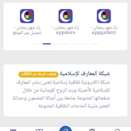
زاد شهر رمضان -
زاد شهر رمضان -
زاد شهر رمضان -
م
appgallery
appstore
تحميل عبر الموقع
تح
شبكة المعارف الإسلامية
انطلقت الشبكة عام 2002م.
شبكة الكترونية ثقافية إسلامية تعنى بنشر المعارف
الإسلامية الأصيلة وبث الروح الإيمانية من خلال
صفحاتها المتنوعة جامعة بين أصالة المضمون وحداثة
العصر ملبية الحاجات الثقافية المتنوعة