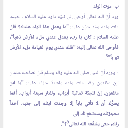
ب- موت الولد
ورد أنّ الله تعالى أوحى إلى نبيّه داود عليه السلام ـ حينما
مات ولده وقد حزن عليه:
"ما يعدل هذا الولد عندك؟ قال
عليه السلام : كان، يا رب، يعدل عندي ملء الأرض ذهباً"،
فأوحى الله تعالى إليه: "فلك عندي يوم القيامة ملء الأرض
8
ثواباً"
.
- وورد أنّ النبي صلى الله عليه وآله وسلم قال لصاحبه عثمان
ابن مظعون وقد مات ولده واشتدّ حزنه عليه:
"يا ابن
مظعون، إنَّ للجنّة ثمانية أبواب، وللنار سبعة أبواب، أفما
يسرُّك أن لا تأتي باباً إلا وجدت ابنك إلى جنبه، آخذاً
بحجزتك يستشفع لك إلى
9
ربّك، حتى يشفّعه الله تعالى
؟"
.