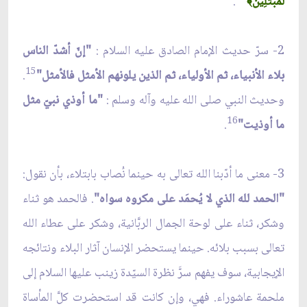
لَمُبْتَلِينَ
.
﴾
2- سرّ حديث الإمام الصادق عليه السلام :
"إنّ أشدّ الناس
15
بلاء الأنبياء، ثم الأولياء، ثم الذين يلونهم الأمثل فالأمثل"
.
وحديث النبي صلى الله عليه وآله وسلم :
"ما أوذي نبيّ مثل
16
ما أوذيت"
.
3- معنى ما أدّبنا الله تعالى به حينما نُصاب بابتلاء، بأن نقول:
"الحمد لله الذي لا يُحمَد على مكروه سواه"
. فالحمد هو ثناء
وشكر، ثناء على لوحة الجمال الربَّانية، وشكر على عطاء الله
تعالى بسبب بلائه. حينما يستحضر الإنسان آثار البلاء ونتائجه
الإيجابية، سوف يفهم سرَّ نظرة السيّدة زينب عليها السلام إلى
ملحمة عاشوراء. فهي، وإن كانت قد استحضرت كلَّ المأساة