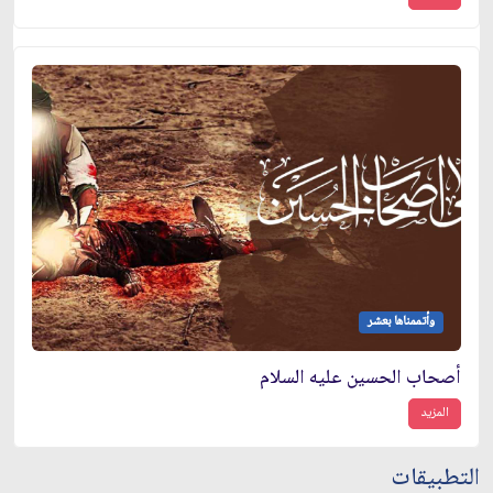
وأتممناها بعشر
أصحاب الحسين عليه السلام
المزيد
التطبيقات