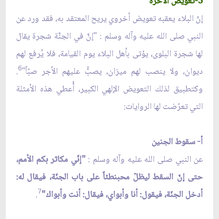
3-تعويض الآخرة
إنّ البلاء يعقبه تعويض أخروي يريح المعتقد به، فقد ورد عن
النبي صلى الله عليه وآله وسلم : "إنَّ في الجنَّة شجرة يقال
لها شجرة البلوى، يؤتى بأهل البلاء يوم القيامة، فلا يُرفع لهم
6
ديوان، ولا ينصب لهم ميزان، يصبُّ عليهم الأجر صبّاً"
.
وكتطبيق لذلك التعويض الإلهي الكبير، أُعطي هذه الأمثلة
التي تعرّضت لها الروايات:
أ- سقوط الجنين
عن النبي صلى الله عليه وآله وسلم :
"إنّي مكاثر بكم الأمم،
حتى إنّ السقط ليظلّ محبنطئاً على باب الجنّة، فيقال له:
7
أدخل الجنّة، فيقول: أنا وأبواي، فيقال: أنت وأبواك"
.