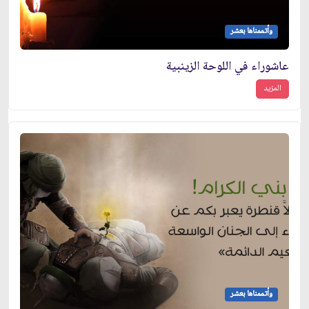
وأتممناها بعشر
عاشوراء في اللوحة الزينبية
المزيد
وأتممناها بعشر