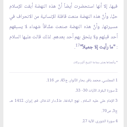
فيها، إلا أنها استحضرت أيضاً أنَّ هذه النهضة أبقت الإسلام
حيًّا، وأنَّ هذه النهضة منعت قافلة الإنسانية من الانحراف في
مسيرتها، وأنَّ هذه النهضة صنعت عشّاقاً شهداء لا يسبقهم
أحد قبلهم ولا يلحق بهم أحد بعدهم. لذلك قالت عليها السلام
17
:
"ما رأيت إلا جميلاً"
.
* وأتممناها بعشر، سماحة الشيخ أكرم بركات.
1 المجلسي، محمد باقر، بحار الأنوار، ج45، ص 116.
2 سورة البقرة، الآيات 30- 33.
3 الإمام علي عليه السلام ، نهج البلاغة، ط1،دار الذخائر، قم، إيران، 1412 هـ،
ج3، ص70.
4 سورة الشورى، الآية 27.