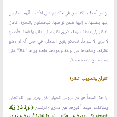
إنّ من أخطاء الكثيرين في حكمهم على الأشياء أنَّهم ينظرون
إليها بنفسها، لا إليها ضمن لوحتها، فيخطئون بالنظرة، كحال
الناظر إلى نقطة سوداء ضيّق نظرته في دائرتها فقط، فأصبح
لا يرى إلا سواداً، فيحكم بقبح المنظر، في حين أنَّه لو وسّع
نظرته، وشاهدها في لوحة وجودها، فلعله يراها "خالاً" على
وجهٍ مليح تزيده جمالاً.
القرآن وتصويب النظرة
إنَّ هذا المبدأ هو من دروس الحوار الذي جرى بين الله تعالى
وملائكته حينما أخبرهم عن مشروع الإنسان
وَإِذْ قَالَ رَبُّكَ
﴿