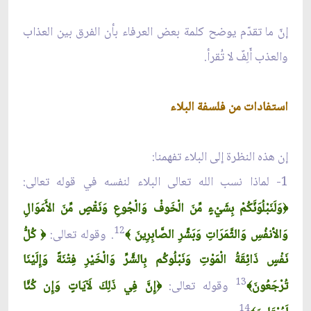
إنّ ما تقدّم يوضح كلمة بعض العرفاء بأن الفرق بين العذاب
والعذب أَلِفٌ لا تُقرأ.
استفادات من فلسفة البلاء
إن هذه النظرة إلى البلاء تفهمنا:
1- لماذا نسب الله تعالى البلاء لنفسه في قوله تعالى:
وَلَنَبْلُوَنَّكُمْ بِشَيْءٍ مِّنَ الْخَوفْ وَالْجُوعِ وَنَقْصٍ مِّنَ الأَمَوَالِ
﴿
12
وَالأنفُسِ وَالثَّمَرَاتِ وَبَشِّرِ الصَّابِرِينَ
. وقوله تعالى:
كُلُّ
﴿
﴾
نَفْسٍ ذَائِقَةُ الْمَوْتِ وَنَبْلُوكُم بِالشَّرِّ وَالْخَيْرِ فِتْنَةً وَإِلَيْنَا
13
تُرْجَعُونَ
وقوله تعالى:
إِنَّ فِي ذَلِكَ لَآيَاتٍ وَإِن كُنَّا
﴿
﴾
14