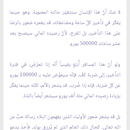
لا شكّ أنَّ هذا الإنسان ستتغيّر حالته المعنوية. وهو حينما
يفكّر في تأخير كلّ ساعة ومضاعفاته، قد يغمره شعور بالرضا
على هذا التأخير، بل الفرح، لأنَّ رصيده المالي سيصبح بعد
عشر ساعات 500000 يورو.
ولو أنّ هذا المسافر أُبلغ يقينياً أنّه إذا تعرّض، في فترة
التأخير، إلى ضربة كفّ، فإنّه سيعوَّض عليه بـ 100000 يورو
عن كل ضربة، فإنه إذا ضُرب، قد يشعر بالألم، لكنّه حينما يفكّر
بزيادة رصيده المالي مئة ألف يورو سيشعر أيضاً باللذة.
بل قد يشعر شعور الأولياء الذين يفهمون البلاء رسالة حبٍّ من
الله تعالى، كحال ذلك العالم الذي لم يُرزق بولد، فأخذ يدعو