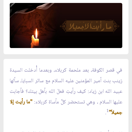
في قصر الكوفة، بعد ملحمة كربلاء، وبعدما أُدخلت السيدة
زينب بنت أمير المؤمنين عليه السلام مع سائر السبايا، سألها
عبيد الله ابن زياد: كيف رأيتِ فعلَ الله بأهل بيتك؟ فأجابت
عليها السلام ، وهي تستحضر كلَّ مأساة كربلاء:
"ما رأيت إلا
1
جميلاً"
.