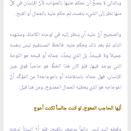
وبالتالي لا يصحُّ أن نحكم عليها بالصواب، لأنَّ الإنسان في كلٍّ
منها نظر إلى الشيء بنفسه، ثم حكم عليه بالجمال أو القبح.
والصحيح أنَّ عليه أن ينظر إليه في لوحته الكاملة، ومشهده
التام، ثمّ بعد ذلك يحكم عليه. فالخطّ المستقيم ليس بنفسه
جميلاً ولا قبيحاً، بل الذي يحدِّد جماله أو قبحه هو اللوحة
التي يوجد فيها، فلو كان هذا الخطُّ هو حاجباً فوق عين
الإنسان، فهل جماله باستقامته أو باعوجاجه؟ من المؤكِّد أنَّ
اعوجاجه هو الذي يعطيه الجمال الممدوح، ومن هنا قيل:
أيّها الحاجب المعوج، لو كنت جالساً لكنت أعوج
وقطع اليد ليس دائماً يوصف بالقبح، فلو أنَّ إنساناً لدغته