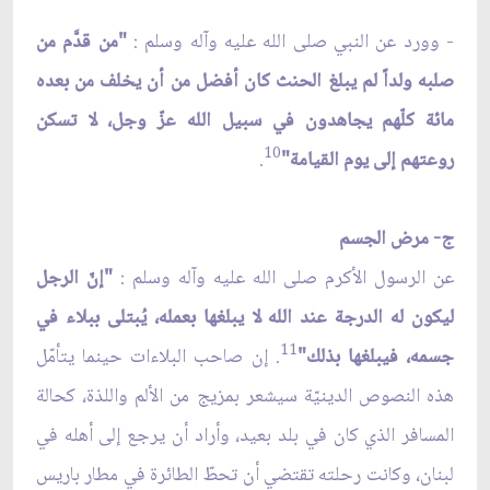
- وورد عن النبي صلى الله عليه وآله وسلم :
"من قدَّم من
صلبه ولداً لم يبلغ الحنث كان أفضل من أن يخلف من بعده
مائة كلّهم يجاهدون في سبيل الله عزّ وجل، لا تسكن
10
روعتهم إلى يوم القيامة"
.
ج- مرض الجسم
عن الرسول الأكرم صلى الله عليه وآله وسلم :
"إنّ الرجل
ليكون له الدرجة عند الله لا يبلغها بعمله، يُبتلى ببلاء في
11
جسمه، فيبلغها بذلك"
. إن صاحب البلاءات حينما يتأمّل
هذه النصوص الدينيّة سيشعر بمزيج من الألم واللذة، كحالة
المسافر الذي كان في بلد بعيد، وأراد أن يرجع إلى أهله في
لبنان، وكانت رحلته تقتضي أن تحطّ الطائرة في مطار باريس