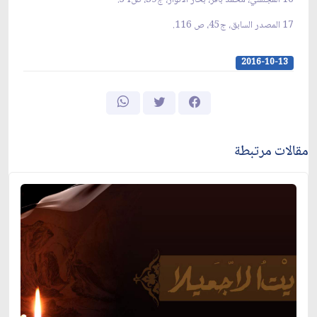
16 المجلسي، محمد باقر، بحار الأنوار، ج39، ص54.
17 المصدر السابق، ج45، ص 116.
2016-10-13
مقالات مرتبطة