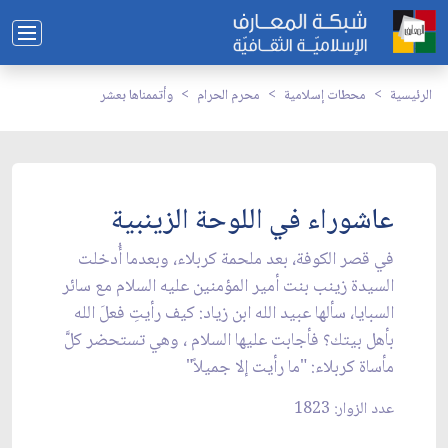
الرئيسية
محطات إسلامية
محرم الحرام
وأتممناها بعشر
عاشوراء في اللوحة الزينبية
في قصر الكوفة، بعد ملحمة كربلاء، وبعدما أُدخلت
السيدة زينب بنت أمير المؤمنين عليه السلام مع سائر
السبايا، سألها عبيد الله ابن زياد: كيف رأيتِ فعلَ الله
بأهل بيتك؟ فأجابت عليها السلام ، وهي تستحضر كلَّ
مأساة كربلاء: "ما رأيت إلا جميلاً"
عدد الزوار: 1823