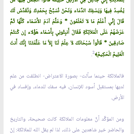
لِلْمَلاَئِكَةِ إِنِّي جَاعِلٌ فِي الأَرْضِ خَلِيفَةً قَالُواْ أَتَجْعَلُ فِيهَا مَن
يُفْسِدُ فِيهَا وَيَسْفِكُ الدِّمَاء وَنَحْنُ نُسَبِّحُ بِحَمْدِكَ وَنُقَدِّسُ لَكَ
قَالَ إِنِّي أَعْلَمُ مَا لاَ تَعْلَمُونَ * وَعَلَّمَ آدَمَ الأَسْمَاء كُلَّهَا ثُمَّ
عَرَضَهُمْ عَلَى الْمَلاَئِكَةِ فَقَالَ أَنبِئُونِي بِأَسْمَاء هَؤُلاء إِن كُنتُمْ
صَادِقِينَ * قَالُواْ سُبْحَانَكَ لاَ عِلْمَ لَنَا إِلاَّ مَا عَلَّمْتَنَا إِنَّكَ أَنتَ
2
الْعَلِيمُ الْحَكِيمُ
.
﴾
فالملائكة حينما سألت- بصورة الاعتراض- انطلقت من علم
لديها بمستقبل أسود للإنسان، فيه سفك للدماء، وإفساد في
الأرض.
ومن المؤكَّد أنَّ معلومات الملائكة كانت صحيحة، والتاريخ
والحاضر خير شاهدين على ذلك، لذا لم يقل الله للملائكة: إنّ