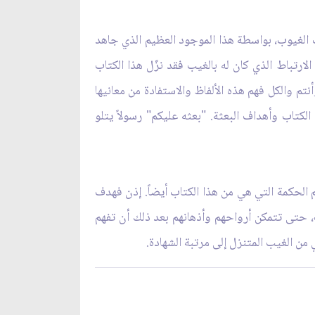
 علم الله تبارك وتعالى، وفي غيب الغيوب، بواسطة هذا الموجود العظيم الذي جاهد
ة الحقيقية وفطرة التوحيد وجميع المسائل الأخرى التي جعلته مرتبطاً بالغيب52 وبواسطة الارتباط الذي كان له بالغيب فقد نزّل هذا الكتاب
الشهادة53، وخرج بصورة ألفاظ. ويمكنني أنا وأنتم والكل فهم هذه الألفاظ والاستفادة من معانيها
لكتاب وأهداف البعثة. "بعثه عليكم" رسولاً يتلو
م الحكمة التي هي من هذا الكتاب أيضاً. إذن فهدف
، حتى تتمكن أرواحهم وأذهانهم بعد ذلك أن تفهم
من الغيب المتنزل إلى مرتبة الشهادة.