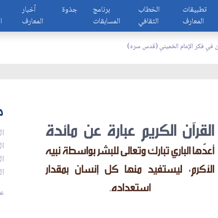
تطبيقات
الخطاب
برنامج
جذوة
أخبار
المعارف
الثقافي
المسابقات
المعارف
ا
آن في فكر الإمام الخميني (قدس سره)
م
ال
ال
ال
ال
عدد