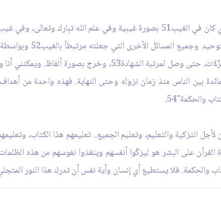
لذا فإن أحد أهداف البعثة هو إنزال هذا القرآن الذي كان في الغيب51 بصورة غيبية وفي
نفسه كثيراً وكان على الفطر
المقدس من مرتبة الغيب، بل وقعت للأصل عدّة تنزّلات، حتى وصل لمرتبة 
ئدة بين الناس منذ زمان نزوله وحتى النهاية. فهذه واحدة من أهداف ا
اب والحكمة"54.
ن لأجل التزكية والتعليم، وتعليم الجميع.. تعليمهم هذا الكتاب، وتعليمه
 القرآن على البشر هو ليزكّوا أنفسهم وينقذوا نفوسهم من هذه الظلمات
اب والحكمة. فلا يستطيع أي إنسان وأية نفس أن تدرك هذا النور المتجلي 