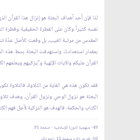
بمقدار استعدادنا، واستهدفت البعثة بسط هذه الما
القرآن عليكم والايات الإلهية و"يزكيهم ويعلمهم الكت
فقد تكون هذه هي الغاية من التلاوة، فالتلاوة تكو
البعثة هو نزول الوحي ونزول القرآن، وهدف تلاوة
الكتاب والحكمة. فالهدف هو التزكية لأجل فهم الكت
49- منهجية الثورة الإسلامية - صفحة 91.
50- قد مر ذكره صفحة 12 راجع ذلك.