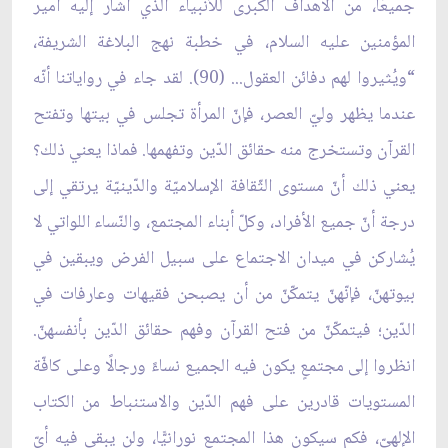
جميعًا، من الأهداف الكبرى للأنبياء الّذي أشار إليه أمير
المؤمنين عليه السلام، في خطبة نهج البلاغة الشريفة،
“ويُثيروا لهم دفائن العقول... (90). لقد جاء في رواياتنا أنّه
عندما يظهر وليّ العصر، فإنّ المرأة تجلس في بيتها وتفتح
القرآن وتستخرج منه حقائق الدّين وتفهمها. فماذا يعني ذلك؟
يعني ذلك أنّ مستوى الثّقافة الإسلاميّة والدّينيّة يرتقي إلى
درجة أنّ جميع الأفراد، وكلّ أبناء المجتمع، والنّساء اللواتي لا
يُشاركن في ميدان الاجتماع على سبيل الفرض ويبقين في
بيوتهنّ، فإنّهنّ يتمكّنّ من أن يصبحن فقيهات وعارفات في
الدّين؛ فيتمكّنّ من فتح القرآن وفهم حقائق الدّين بأنفسهنّ.
انظروا إلى مجتمعٍ يكون فيه الجميع نساءً ورجالًا وعلى كافّة
المستويات قادرين على فهم الدّين والاستنباط من الكتاب
الإلهيّ، فكم سيكون هذا المجتمع نورانيًّا، ولن يبقى فيه أيّ