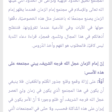
المجتمع تُطبّق الحدود الإلهيّة وتُراعى كلّ الحدود الّتي عيّنها
الله تعالى والإسلام في مجتمع إمام الزمان. فعندما يظهر إمام
الزمان يصنع مجتمعًا له باختصار مثل هذه الخصوصيّة، دقّقوا
حولها في الآيات وفي الأدعية عندما تقرؤونها، فتتفتّح
أذهانكم في هذا المجال، وتتّسع، فمجرّد قراءة دعاء النّدبة
ليس كافيًا، فالمطلوب هو الفهم وأخذ الدّروس.
إنّ إمام الزمان عجل الله فرجه الشريف، يبني مجتمعه على
هذه الأسس:
أوّلًا:
على إزالة وقمع وقلع جذور الظّلم والطّغيان. فلا ينبغي
أن يكون في هذا المجتمع الّذي يكون في زمان وليّ العصر
عجل الله فرجه الشريف، أيّ ظلمٍ وجور؛ لا أنّ الأمر يكون في
إيران على هذه الشّاكلة فحسب، ولا حتّى في المجتمعات الّتي