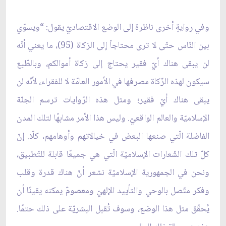
وفي روايةٍ أخرى ناظرة إلى الوضع الاقتصاديّ يقول: “ويسوّي
بين النّاس حتّى لا ترى محتاجاً إلى الزكاة (95)، ما يعني أنّه
لن يبقى هناك أيّ فقير يحتاج إلى زكاة أموالكم، وبالطّبع
سيكون لهذه الزّكاة مصرفها في الأمور العامّة لا للفقراء، لأنّه لن
يبقى هناك أيّ فقير؛ ومثل هذه الرّوايات ترسم الجنّة
الإسلاميّة والعالم الواقعيّ. وليس هذا الأمر مشابهًا لتلك المدن
الفاضلة الّتي صنعها البعض في خيالاتهم وأوهامهم، كلّا. إنّ
كلّ تلك الشّعارات الإسلاميّة الّتي هي جميعًا قابلة للتّطبيق،
ونحن في الجمهورية الإسلاميّة نشعر أنّ هناك قدرة وقلب
وفكر متّصل بالوحي والتأييد الإلهيّ ومعصومٌ يمكنه يقينًا أن
يُحقّق مثل هذا الوضع، وسوف تُقبل البشريّة على ذلك حتمًا.