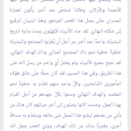
الأعمدة والأركان، وهكذا شخصٌ بعد آخر، يأتون لعمارة
الجدران حتّى يصل هذا القصر المرتفع، وهذا البنيان الرفيع
إلى شكله النهائيّ. لقد جاء الأنبياء الإلهيّون، ومنذ بداية تاريخ
البشريّة، واحدًا بعد آخر، من أجل أن يُقرّبوا المجتمع والبشريّة
خطوةً خطوة نحو ذاك المجتمع المثاليّ وذاك الهدف النهائيّ.
لقد نجح جميع الأنبياء ولم يفشل أيّ واحدٍ من رسل الله على
هذا الطريق، وفي هذا المسير، لقد كان حملًا على عاتق هؤلاء
المأمورين الشّامخين، وكلّ واحدٍ منهم تقدّم به خطوةً نحو
المقصد والهدف النهائيّ وسعوا بكلّ جهدهم من أجل القيام
بهذا العمل. وعندما كانوا يصلون إلى آخر حياتهم كان هناك من
يأتي من بعدهم ليضع هذا الحمل على عاتقه ويتقدّم به مسافةً
أخرى، مقتربًا بذلك من ذلك الهدف. ووليّ العصر عجل الله