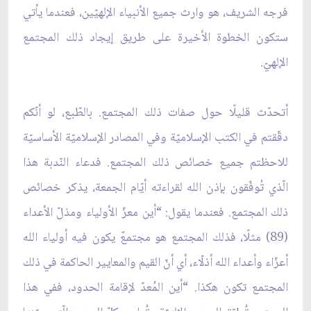
فرجه الشريف، هو وارث جميع الأنبياء الإلهيّين، فعندما يأتي
ستكون الخطوة الأخيرة على طريق إيجاد ذلك المجتمع
الإلهيّ.
أتحدّث قليلًا حول صفات ذلك المجتمع. بالطّبع، لو أنّكم
دقّقتم في الكتب الإسلاميّة وفي المصادر الإسلاميّة الأساسيّة
للاحظتم جميع خصائص ذلك المجتمع. فدعاء النّدبة هذا
الّذي تُوفّقون بإذن الله لقراءته أيّام الجمعة، يذكر خصائص
ذلك المجتمع. فعندما يقول: “أين معزّ الأولياء ومذلّ الأعداء
(89) مثلًا، فذلك المجتمع هو مجتمعٌ يكون فيه أولياء الله
أعزّاء وأعداء الله أذلّاء، أي أنّ القيم والمعايير الحاكمة في ذلك
المجتمع تكون هكذا. “أين المُعدّ لإقامة الحدود، ففي هذا