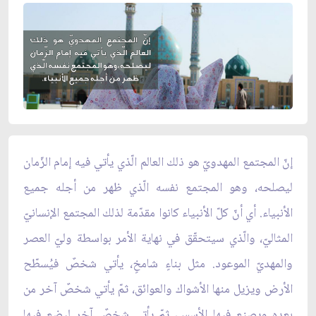
إنّ المجتمع المهدويّ هو ذلك العالم الّذي يأتي فيه إمام الزّمان
ليصلحه، وهو المجتمع نفسه الّذي ظهر من أجله جميع
الأنبياء. أي أنّ كلّ الأنبياء كانوا مقدّمة لذلك المجتمع الإنسانيّ
المثاليّ، والّذي سيتحقّق في نهاية الأمر بواسطة وليّ العصر
والمهديّ الموعود. مثل بناءٍ شامخٍ، يأتي شخصٌ فيُسطّح
الأرض ويزيل منها الأشواك والعوائق، ثمّ يأتي شخصٌ آخر من
بعده ويصنع فيها الأسس، ثمّ يأتي شخصٌ آخر ليضع فيها