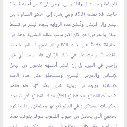
قام القائم جاءت المزايلة وأتى الرجل إلى كيس أخيه فيأخذ
حاجته فلا يمنعه (93)، وهي إشارة إلى أخلاق المساواة بين
البشر وإلى الإيثار. وتُبشّر هذه الرّواية بنجاة البشر من تسلّط
البخل والحرص الّذي كان أكبر سببٍ لشقاء البشريّة. وهذا في
الحقيقة علامةٌ على ذلك النّظام الإسلاميّ السالم أخلاقيًّا
واقتصاديًّا واجتماعيًّا في ذلك الزّمان. فلا يوجد أيّ قهرٍ
وإجبارٍ في البين، بل إنّ البشر أنفسهم ينجون من البخل
الإنسانيّ والحرص البشريّ وستتحقّق مثل هذه الجنّة
الإنسانيّة. يوجد في روايةٍ أخرى أيضًا: “إذا قام قائمنا
اضمحلّت القطائع، فلا قطائع (94)، فتلك القطائع الّتي تمنحها
الحكومات المستكبرة في العالم لأتباعها وحلفائها، وذلك الكرم
الحاتميّ الّذي يحصل من جيوب الشّعوب سوف يتوقّف تمامًا
في العالم. وقد كانت القطائع في الماضي بشكلٍ وهي اليوم