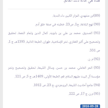
هذه هي حالة ذلك العالم.
(89)ابن مشهدي، المزار الكبير، داء الندبة.
(90) نهج البلاغة، ج1، ص23. خطبته في صفة خلق آدم.
(91) الصدوق، محمد بن علي بن بابويه، كمال الدين وتمام النعمة، تحقيق
وتصحيح علي أكبر الغفاري، نشر الإسلامية، طهران، الطبعة الثانية، 1395هـ، ج 1،
ص 331.
(92) م. ن.
(93) الحر العاملي، محمد بن حسن، وسائل الشّيعة، تحقيق وتصحيح ونشر
مؤسسة آل البيت عليهم السلام، قم، الطبعة الأولى، 1409هـ، ج 5، ص 121.
(94) جامع أحاديث الشّيعة، البروجردي، ج 23، ص 1012.
(95) م.ن، ج 17، ص 222.
2016-09-28