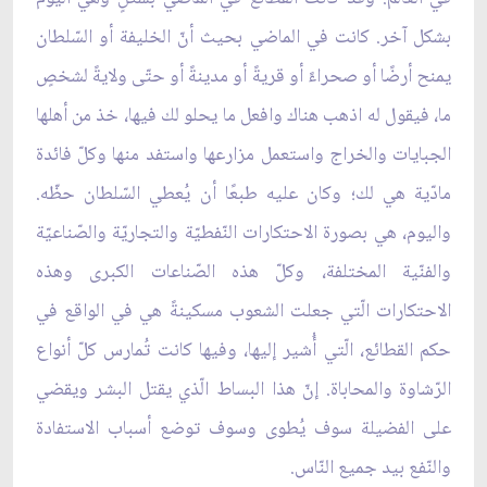
بشكل آخر. كانت في الماضي بحيث أنّ الخليفة أو السّلطان
يمنح أرضًا أو صحراءً أو قريةً أو مدينةً أو حتّى ولايةً لشخصٍ
ما، فيقول له اذهب هناك وافعل ما يحلو لك فيها، خذ من أهلها
الجبايات والخراج واستعمل مزارعها واستفد منها وكلّ فائدة
مادّية هي لك؛ وكان عليه طبعًا أن يُعطي السّلطان حظّه.
واليوم، هي بصورة الاحتكارات النّفطيّة والتجاريّة والصّناعيّة
والفنّية المختلفة، وكلّ هذه الصّناعات الكبرى وهذه
الاحتكارات الّتي جعلت الشعوب مسكينةً هي في الواقع في
حكم القطائع، الّتي أُشير إليها، وفيها كانت تُمارس كلّ أنواع
الرّشاوة والمحاباة. إنّ هذا البساط الّذي يقتل البشر ويقضي
على الفضيلة سوف يُطوى وسوف توضع أسباب الاستفادة
والنّفع بيد جميع النّاس.