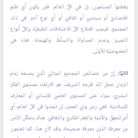
يقطنها المسلمون، بل في كلّ العالم. فلن يكون أيّ ظلمٍ
اقتصاديّ أو سياسيّ أو ثقافيّ أو أيّ نوعٍ آخر في ذلك
المجتمع. فيجب اقتلاع كلّ الاختلافات الطبقيّة وكلّ أنواع
التمييز وعدم المساواة والتسلّط والهيمنة. هذه هي
الخصوصيّة الأولى.
ثانيًا:
إنّ من خصائص المجتمع المثاليّ الّذي يصنعه إمام
الزمان عجل الله فرجه الشريف، هو الارتقاء بمستوى الفكر
البشريّ، سواء على المستوى العلميّ الإنسانيّ أو المعارف
الإسلاميّة. ففي زمن وليّ العصر، لن تجدوا في كلّ العالم، أيّ
أثرٍ للجهل والأميّة والفقر الفكريّ والثقافيّ. هناك يتمكّن النّاس
من معرفة الدّين معرفة صحيحة، وقد كان هذا، كما تعلمون