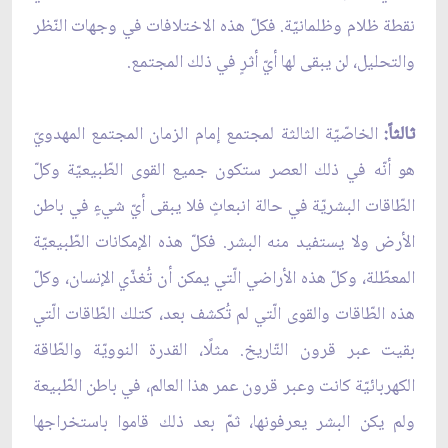
نقطة ظلام وظلمانيّة. فكلّ هذه الاختلافات في وجهات النّظر
والتحليل، لن يبقى لها أيّ أثرٍ في ذلك المجتمع.
ثالثاً:
الخاصّيّة الثالثة لمجتمع إمام الزمان المجتمع المهدويّ
هو أنّه في ذلك العصر ستكون جميع القوى الطّبيعيّة وكلّ
الطّاقات البشريّة في حالة انبعاثٍ فلا يبقى أيّ شيءٍ في باطن
الأرض ولا يستفيد منه البشر. فكلّ هذه الإمكانات الطّبيعيّة
المعطّلة، وكلّ هذه الأراضي الّتي يمكن أن تُغذّي الإنسان، وكلّ
هذه الطّاقات والقوى الّتي لم تُكشف بعد، كتلك الطّاقات الّتي
بقيت عبر قرون التّاريخ. مثلًا، القدرة النوويّة والطّاقة
الكهربائيّة كانت وعبر قرون عمر هذا العالم، في باطن الطّبيعة
ولم يكن البشر يعرفونها، ثمّ بعد ذلك قاموا باستخراجها