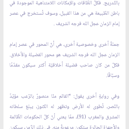
بالتّدريج. فكلّ الطّاقات والإمكانات اللامتناهية الموجودة في
باطن الطّبيعة هي من هذا القبيل، وسوف تُستخرج في عصر
إمام الزمان عجل الله فرجه الشريف .
جملةً أخرى وخصوصية أخرى، هي أنّ المحور في عصر إمام
الزمان عجل الله فرجه الشريف هو محور الفضيلة والأخلاق.
فكلّ من كان صاحب فضيلة أخلاقيّة أكثر سيكون مقدّمًا
وسبّاقًا.
وفي روايةٍ أخرى يقول: “القائم منّا منصورٌ بالرّعب مؤيّدٌ
بالنّصر، تُطوى له الأرض وتظهر له الكنوز، يبلغ سلطانه
المشرق والمغرب (91)، ممّا يعني أنّ كلّ الحكومات الظّالمة
والأجهزة الجائرة ستكون مرعوبةً منه. في ذلك الزّمن، سيكون