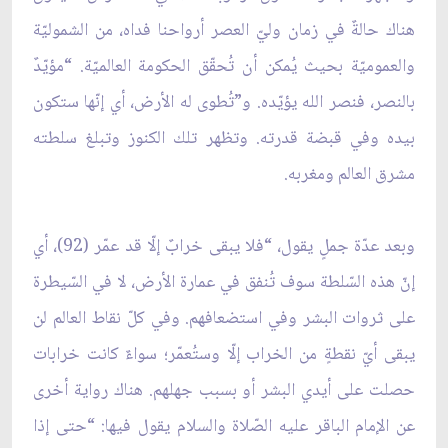
هناك حالةٌ في زمان وليّ العصر أرواحنا فداه، من الشموليّة
والعموميّة بحيث يُمكن أن تُحقّق الحكومة العالميّة. “مؤيّدٌ
بالنصر، فنصر الله يؤيّده. و”تُطوى له الأرض، أي إنّها ستكون
بيده وفي قبضة قدرته. وتظهر تلك الكنوز وتبلغ سلطته
مشرق العالم ومغربه.
وبعد عدّة جملٍ يقول، “فلا يبقى خرابٌ إلّا قد عمّر (92)، أي
إنّ هذه السّلطة سوف تُنفق في عمارة الأرض، لا في السّيطرة
على ثروات البشر وفي استضعافهم. وفي كلّ نقاط العالم لن
يبقى أيّ نقطةٍ من الخراب إلّا وستُعمّر؛ سواءٌ كانت خرابات
حصلت على أيدي البشر أو بسبب جهلهم. هناك رواية أخرى
عن الإمام الباقر عليه الصّلاة والسلام يقول فيها: “حتى إذا