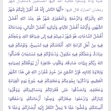
عليه وآله وسلم) خطبة أعدّ فيها المسلمين لاستقبال شهر
رمضان المبارك قال فيها:
«أَيُّهَا النَّاسُ إِنَّهُ قَدْ أَقْبَلَ إِلَيْكُمْ شَهْرُ
اللهِ بِالْبَرَكَةِ وَالرَّحْمَةِ وَالْمَغْفِرَةِ، شَهْرٌ هُوَ عِنْدَ اللهِ أَفْضَلُ
الشُّهُورِ، وَأَيَّامُهُ أَفْضَلُ الاْيّامِ، وَلَيَالِيهِ أَفْضَلُ اللَّيَالي، وَسَاعَاتُهُ
أَفْضَلُ السَّاعَاتِ، هُوَ شَهْرٌ دُعِيتُمْ فِيهِ إِلى ضِيَافَةِ اللهِ، وَجُعِلْتُمْ
فِيهِ مِنْ أَهْلِ كَرَامَةِ اللهِ. أَنْفَاسُكُمْ فِيهِ تَسْبيحٌ، وَنَوْمُكُمْ فِيهِ
عِبَادَةٌ، وَعَمَلُكُمْ فِيهِ مَقْبُولٌ، وَدُعَاؤُكُمْ فِيهِ مُسْتَجَابٌ فَاسْأَلُوا
اللهَ ربَّكُمْ بِنِيَّات صَادِقَة، وَقُلُوب طَاهِرَة أَنْ يُوَفِّقَكُمْ لِصِيَامِهِ
وَتِلاَوَةِ كِتَابِهِ، فَإِنَّ الشَّقِيَّ مَنْ حُرِمَ غُفْرَانَ اللهِ فِي هَذَا الشَّهْرِ
الْعَظِيمِ، وَاذْكُرُوا بِجُوعِكُمْ وَعَطَشِكُمْ فِيهِ جُوعَ يَومِ الْقِيَامَةِ
وَعَطَشِهِ، وَتَصَدَّقُوا عَلى فُقَرائِكُمْ وَمَسَاكِينِكُمْ، وَوَقِّرُوا
كِبَارَكُمْ، وَارْحَمُوا صِغَارَكُمْ، وَصِلُوا أَرْحَامَكُمْ، وَاحْفَظُوا
أَلْسِنَتَكُمْ، وَغُضُّوا عَمَّا لاَ يَحِلُّ النَّظَرُ إِلَيْهِ أَبْصَارَكُمْ، وَعَمَّا لاَ