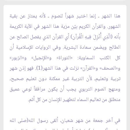
هذا الشهر ـ إنما اختير شهراً للصوم ـ لأنه يمتاز عن بقية
الشهور. والقرآن الكريم بيّن مزية هذا الشهر في الآية الكريمة
بأنه (الَّذِي أُنْزِلَ فِيهِ الْقُرآن) أي القرآن الذي يفصل الصالح عن
الطالح ويضمن سعادة البشرية. وفي الروايات الإِسلامية أن
كل الكتب السماوية: «التوراة» و«الإِنجيل» و«الزبور»
و«الصحف» و«القرآن» نزلت في هذا الشهر(1). فهو إذن شهر
تربية وتعليم، لأن التربية غير ممكنة دون تعليم صحيح،
ومنهج الصوم التربوي يجب أن يكون مرافقاً لوعي عميق
منطلق من تعاليم السماء لتطهير الإِنسان من كل أثم.
في آخر جمعة من شهر شعبان، ألقى رسول الله(صلى الله