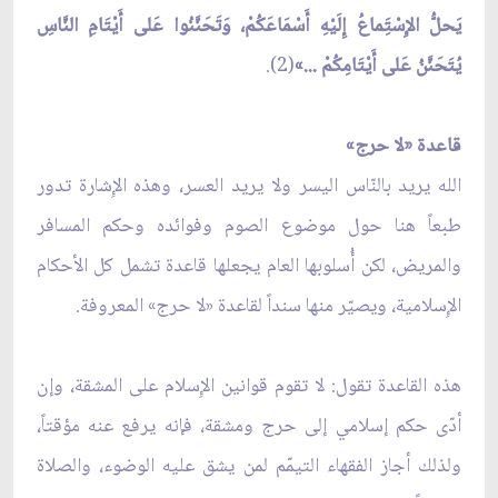
يَحلُّ الإِسْتَِماعُ إِلَيْهِ أَسْمَاعَكُمْ، وَتَحَنَّنُوا عَلى أَيْتَامِ النَّاسِ
يُتَحَنَّنُ عَلى أَيْتَامِكُمْ ...»
(2).
قاعدة «لا حرج»
الله يريد بالنّاس اليسر ولا يريد العسر، وهذه الإِشارة تدور
طبعاً هنا حول موضوع الصوم وفوائده وحكم المسافر
والمريض، لكن أُسلوبها العام يجعلها قاعدة تشمل كل الأحكام
الإِسلامية، ويصيّر منها سنداً لقاعدة «لا حرج» المعروفة.
هذه القاعدة تقول: لا تقوم قوانين الإِسلام على المشقة، وإن
أدّى حكم إسلامي إلى حرج ومشقة، فإنه يرفع عنه مؤقتاً،
ولذلك أجاز الفقهاء التيمّم لمن يشق عليه الوضوء، والصلاة