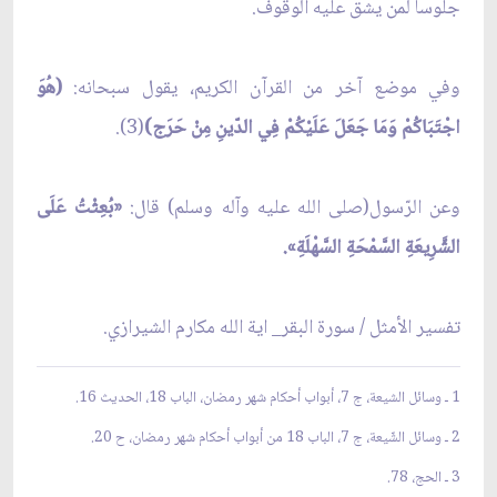
جلوساً لمن يشق عليه الوقوف.
وفي موضع آخر من القرآن الكريم، يقول سبحانه:
(هُوَ
اجْتَبَاكُمْ وَمَا جَعَلَ عَلَيْكُمْ فِي الدّينِ مِنْ حَرَج)
(3).
وعن الرّسول(صلى الله عليه وآله وسلم) قال:
«بُعِثْتُ عَلَى
الشَّرِيعَةِ السَّمْحَةِ السَّهْلَةِ».
تفسير الأمثل / سورة البقر_ اية الله مكارم الشيرازي.
1 ـ وسائل الشيعة، ج 7، أبواب أحكام شهر رمضان، الباب 18، الحديث 16.
2 ـ وسائل الشّيعة، ج 7، الباب 18 من أبواب أحكام شهر رمضان، ح 20.
3 ـ الحج، 78.