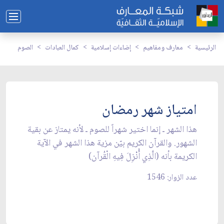
الرئيسية
معارف ومفاهيم
إضاءات إسلامية
كمال العبادات
الصوم
امتياز شهر رمضان
هذا الشهر ـ إنما اختير شهراً للصوم ـ لأنه يمتاز عن بقية
الشهور. والقرآن الكريم بيّن مزية هذا الشهر في الآية
الكريمة بأنه (الَّذِي أُنْزِلَ فِيهِ الْقُرآن)
عدد الزوار: 1546