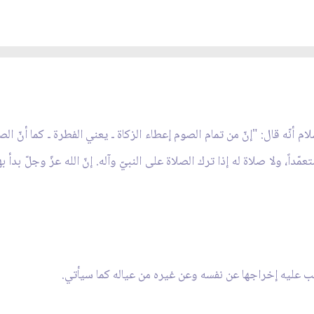
أنّه قال: "إنّ من تمام الصوم إعطاء الزكاة ـ يعني الفطرة ـ كما أنّ الصل
تعمّداً، ولا صلاة له إذا ترك الصلاة على النبيّ وآله. إنّ الله عزّ وجلّ بدأ 
ب عليه إخراجها عن نفسه وعن غيره من عياله كما سيأتي.