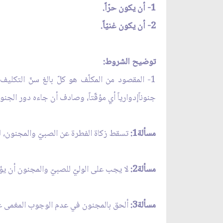
1- أن يكون حرّاً.
2- أن يكون غنيّاً.
توضيح الشروط:
1- المقصود من المكلّف هو كلّ بالغ سنّ التكلي
جنوناًإدوارياً أي مؤقّتاً، وصادف أن جاءه دور الج
مسألة1:
تسقط زكاة الفطرة عن الصبيّ والمجنون، ليس
مسألة2:
لا يجب على الوليّ للصبيّ والمجنون أن يؤد
مسألة3:
ألحق بالمجنون في عدم الوجوب المغمى عليه