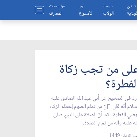
صدى
دوحة
نور
مؤسسات
لولاية
الولاية
الأسبوع
المعارف
لى من تجب زكاة
لفطرة؟
د في الصحيح عن أبي عبد الله الصادق عليه
سلام أنّه قال: "إنّ من تمام الصوم إعطاء الزكاة
يعني الفطرة ـ كما أنّ الصلاة على النبيّ صلى
له عليه وآله من تمام الصلاة،
 الزوار: 1449