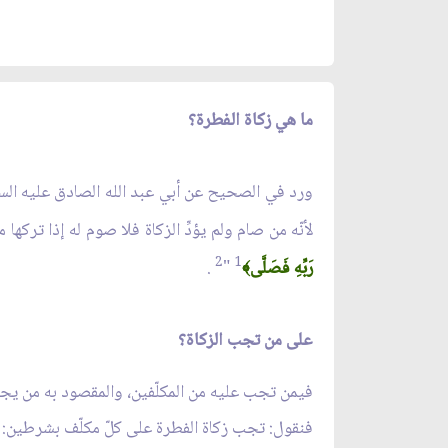
ما هي زكاة الفطرة؟
ورد في الصحيح عن أبي عبد الله الصادق عليه السلام 
لأنّه من صام ولم يؤدِّ الزكاة فلا صوم له إذا تركها م
2
1
رَبِّهِ فَصَلَّى
"
.
﴾
على من تجب الزكاة؟
فيمن تجب عليه من المكلّفين، والمقصود به من يج
فنقول: تجب زكاة الفطرة على كلّ مكلّف بشرطين: