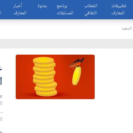
تطبيقات
الخطاب
برنامج
جذوة
أخبار
المعارف
الثقافي
المسابقات
المعارف
ا
 السعيد
ع
ا
ور
ال
ـ 
ال
عدد