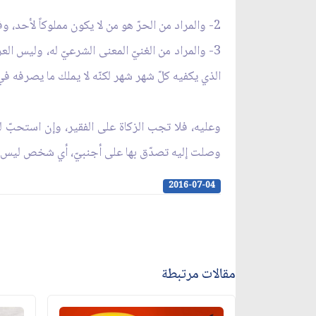
2- والمراد من الحرّ هو من لا يكون مملوكاً لأحد، وفي أيّامنا لا وجود للملوك، فلا موضوع لهذا الشرط.
3- والمراد من الغنيّ المعنى الشرعيّ له، وليس ال
الذي يكفيه كلّ شهر شهر لكنّه لا يملك ما يصرفه ف
وعليه، فلا تجب الزكاة على الفقير، وإن استحبّ له 
وصلت إليه تصدّق بها على أجنبيّ، أي شخص ليس م
2016-07-04
مقالات مرتبطة