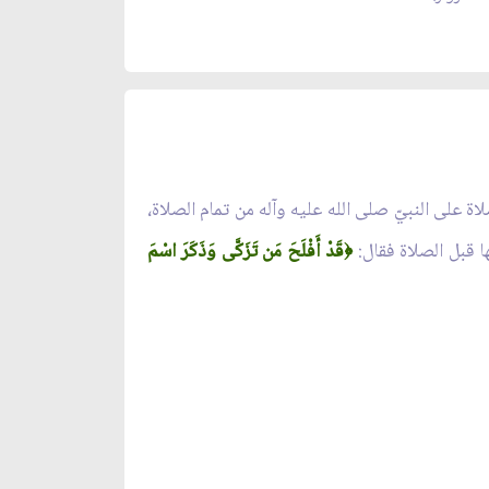
اة على النبيّ صلى الله عليه وآله من تمام الصلاة،
بها قبل الصلاة فقال:
قَدْ أَفْلَحَ مَن تَزَكَّى وَذَكَرَ اسْمَ
﴿