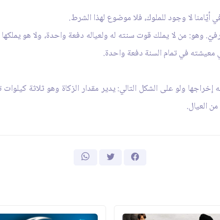
عرفيّ. وهو: من لا يملك قوت سنته له ولعياله دفعة واحدة، ولا هو يملكها
ي معيشته في تمام السنة دفعة واحدة.
إخراجها ولو على الشكل التالي: يدير مقدار الزكاة وهو ثلاثة كيلوات تق
ن العيال.