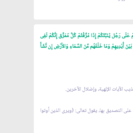
ِى إِلَى صِرَطِ الْعَزِيزِ الْحَمِيدِ(6) وَقَالَ الَّذِينَ كَفَرُوا هَلْ نَدُلُّكُمْ عَلَى رَجُل يُنَبِّئُكُمْ إِذَا مُزِّقْتُمْ كُلَّ مُمَزَّق إِنَّكُمْ لَفِى
 الَّذِينَ لاَ يُؤْمِنُونَ بِالاْخِرَةِ فِى الْعَذَابِ وَالضَّلَـلِ الْبَعِيدِ(8) أَفَلَمْ يَرَوْا إِلَى مَا بَيْنَ أَيْدِيهِمْ وَمَا خَلْفَهُم مِّنَ السَّمَاءِ وَالاَْرْضِ إِن نَّشَأَ
ذيب الآيات الإلهية، وإضلال الآخرين.
لى التصديق بها، يقول تعالى: (ويرى الذين اُوتوا