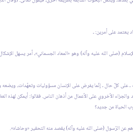
تي بعدها، ويكمل البحوث السابقة بطريقة اُخرى، فيقول تعالى: (وقال الذي
عاد يعتمد على أمرين: ـ
إسلام (صلى الله عليه وآله) وهو «المعاد الجسماني»، أمر يسهل الإشكال 
اله ـ على كلّ حال ـ إنّما يفرض على الإنسان مسؤوليات وتعهّدات، ويضعه و
عاد والجزاء الاُخروي على الأعمال من أذهان الناس. فقالوا: أيمكن لهذه ال
وب الحياة من جديد؟
 عن الرّسول (صلى الله عليه وآله) يقصد منه التحقير «وحاشاه».