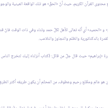
 محتوى القرآن الكريم، حيث أنّ «الحقّ» هو تلك الواقعة العينية والو
» و «الحميد» أي أنّه تعالى الأهل لكلّ حمد وثناء وفي ذات الوقت فانّ ق
قدرة بالدكتاتورية والظلم والتجاوز والتلاعب.
رة «إبراهيم» حيث قال جلّ من قائل: (كتاب أنزلناه إليك لتخرج الناس م
ومن هو عالم ومطّلع رحيم وعطوف، من المحتّم أن يكون طريقه أكثر الطرق