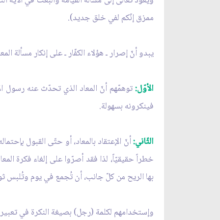
ويعود تعالى إلى مسألة القيامة والبعث في الآية ال
ممزق إنّكم لفي خلق جديد).
يبدو أنّ إصرار ـ هؤلاء الكفّار ـ على إنكار مسألة الم
الأوّل:
توهمّهم أنّ المعاد الذي تحدّث عنه رسول ال
فينكرونه بسهولة.
الثّاني:
أنّ الإعتقاد بالمعاد، أو حتّى القبول بإحتم
خطراً حقيقيّاً، لذا فقد أصرّوا على إلغاء فكرة الم
بها الريح من كلّ جانب، أن تُجمع في يوم وتُلبس ث
وإستخدامهم لكلمة (رجل) بصيغة النكرة في تعبيرهم