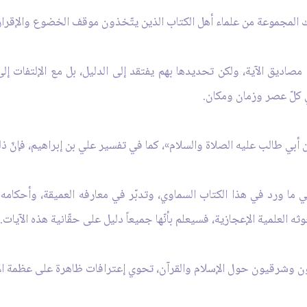
لك المجموعة من علماء أهل الكتاب الذين يتّخذون موقف الخضوع والإقرار ل
صاديق الآية، ولكن تحديدها بهم يفتقد إلى الدليل، بل مع الإلتفات إل
في كلّ عصر وزمان ومكان.
بن أبي طالب عليه الصلاة والسلام»، كما في تفسير علي بن إبراهيم، فإنّ ذ
ما ورد في هذا الكتاب السماوي، وتدبّر في معارفه العميقة، وأحكامه 
ه العلمية الإعجازية، فسيعلم بأنّها جميعاً دليل على حقّانية هذه الآيات.
غربيون وشرقيون حول الإسلام والقرآن، تحوي إعترافات ظاهرة على عظمة ا