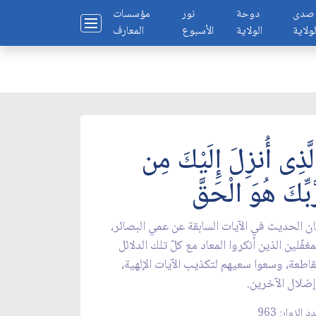
صدى
دوحة
نور
مؤسسات
لولاية
الولاية
الأسبوع
المعارف
لَّذِى أُنزِلَ إِلَيْكَ مِن
َّبِّكَ هُوَ الْحَقَّ
ن الحديث في الآيات السابقة عن عمي البصائر،
مغفّلين الذين أنكروا المعاد مع كلّ تلك الدلائل
قاطعة، وسعوا سعيهم لتكذيب الآيات الإلهية،
ضلال الآخرين.
د الزوار: 963