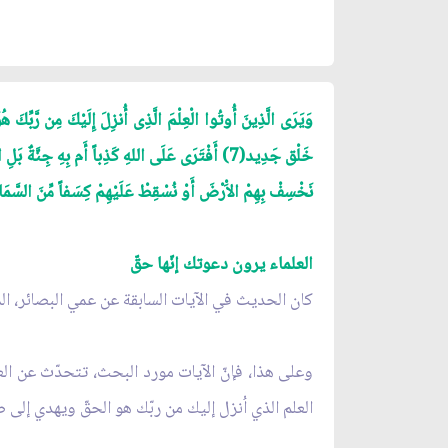
نَخْسِفْ بِهِمْ الاَْرْضَ أَوْ نُسْقِطْ عَلَيْهِمْ كِسَفاً مِّنَ السَّمَاءِ
العلماء يرون دعوتك إنّها حقّ
كان الحديث في الآيات السابقة عن عمي البصائر، المغ
وعلى هذا، فإنّ الآيات مورد البحث، تتحدّث عن الع
العلم الذي اُنزل إليك من ربّك هو الحقّ ويهدي إلى 