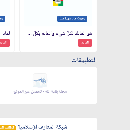
بحوث من سورة سبأ
بح
هو المالك لكلّ شيء والعالم بكلّ شيء
المزيد
المزيد
التطبيقات
زاد شهر رمضان - appstore
شبكة المعارف الإسلامية
انطلقت الشبكة 