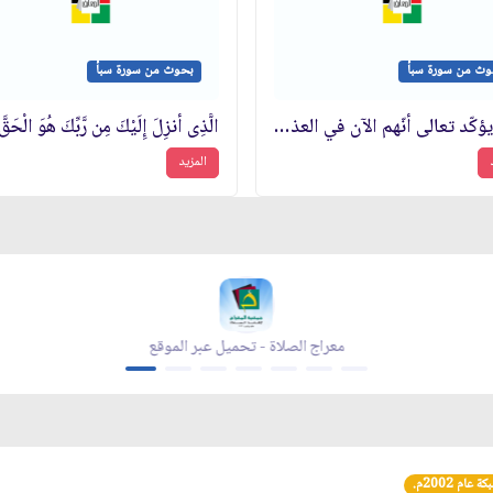
وث من سورة سبأ
بحوث من سورة سبأ
لماذا يؤكّد تعالى أنّهم الآن في العذاب والضلال
الَّذِى أُنزِلَ إِلَيْكَ مِن رَّبِّكَ هُوَ الْحَقَّ
المزيد
زاد شهر رمضان - تحميل عبر الموقع
مجلة بقية 
عام 2002م.