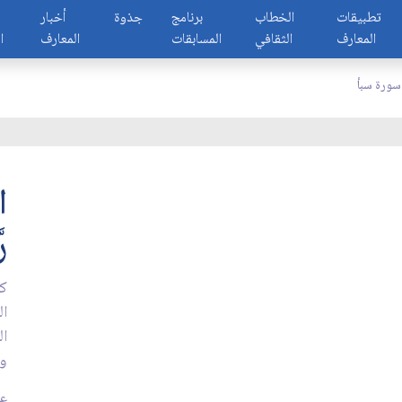
تطبيقات
الخطاب
برنامج
جذوة
أخبار
المعارف
الثقافي
المسابقات
المعارف
ا
ورة سبأ
ا
ر
كا
ال
ال
وإ
عد