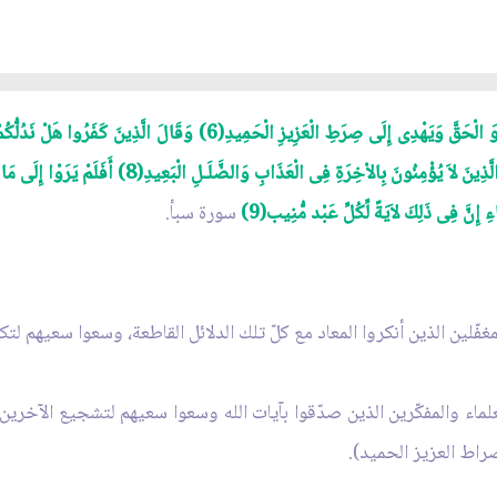
وَيَرَى الَّذِينَ أُوتُوا الْعِلْمَ الَّذِى أُنزِلَ إِلَيْكَ مِن رَّبِّكَ هُوَ الْحَقَّ وَيَهْد
خَلْق جَدِيد(7) أَفْتَرَى عَلَى اللهِ كَذِباً أَم بِهِ جِنَّةٌ بَلِ
 إِنَّ فِى ذَلِكَ لاَيَةً لِّكُلِّ عَبْد مُّنِيب(9)
سورة سبأ.
فّلين الذين أنكروا المعاد مع كلّ تلك الدلائل القاطعة، وسعوا سعيهم لتك
لماء والمفكّرين الذين صدّقوا بآيات الله وسعوا سعيهم لتشجيع الآخرين ع
صراط العزيز الحميد).