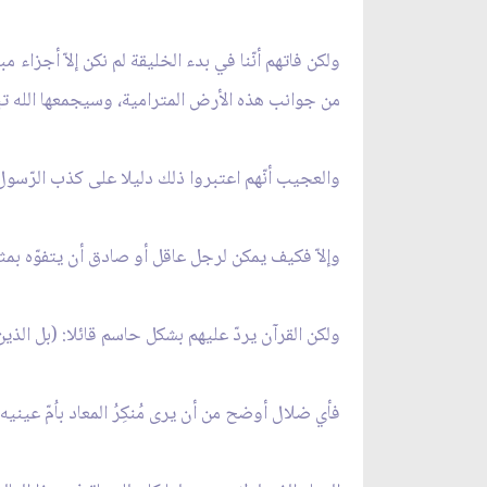
ولكن فاتهم أنّنا في بدء الخليقة لم نكن إلاّ أجزاء
من جوانب هذه الأرض المترامية، وسيجمعها الله تبا
والعجيب أنّهم اعتبروا ذلك دليلا على كذب الرّسول (
وإلاّ فكيف يمكن لرجل عاقل أو صادق أن يتفوّه بمث
ولكن القرآن يردّ عليهم بشكل حاسم قائلا: (بل الذين
فأي ضلال أوضح من أن يرى مُنكِرُ المعاد باُمّ عينيه 