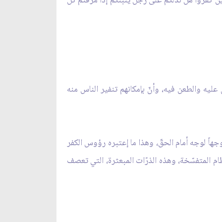
ن كفروا هل ندلّكم على رجل ينبئكم إذا مُزقتم كلّ
عليه والطعن فيه، وأنّ بإمكانهم تنفير الناس منه
جهاً لوجه أمام الحقّ، وهذا ما إعتبره رؤوس الكفر
عظام المتفسّخة، وهذه الذرّات المبعثرة، التي تعصف