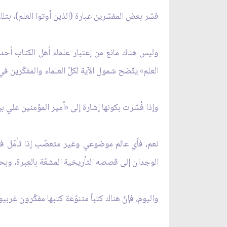
فسّر بعض المفسّرين عبارة (الذين اُوتوا العلم)، بت
وليس هناك مانع من إعتبار علماء أهل الكتاب أحد م
العلم» يتّضح شمول الآية لكلّ العلماء والمفكّرين 
وإذا فُسّرت بكونها إشارة إلى «أمير المؤمنين علي 
نعم، فأي عالم موضوعي وغير متعصّب إذا تأمّل في 
الوجدان إلى قصصه التأريخية المشعّة بالعِبرة، وبحوث
واليوم، فإنّ هناك كتباً متنوّعة كتبها مفكّرون 