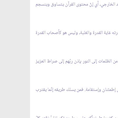
جود الخارجي، أي إنّ محتوى القرآن يتساوق وينسجم
درته غاية القدرة والغلبة، وليس هو كأصحاب القدرة
ن الظلمات إلى النور بإذن ربّهم إلى صراط العزيز
 إطمئنان وإستقامة. فمن يسلك طريقه إنّما يقترب