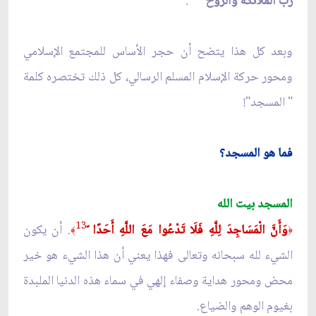
رب الملائكة والروح"
.
وبعد كل هذا يتضح أن حجر الأساس للمجتمع الإسلامي
ومحور حركة الإسلام المسلم الرسالي، كل ذلك تختصره كلمة
" المسجد"!
فما هو المسجد؟
المسجد بيت الله
13
وَأَنَّ الْمَسَاجِدَ لِلَّهِ فَلَا تَدْعُوا مَعَ اللَّهِ أَحَدًا ً
. أن يكون
﴾
﴿
الشيء لله سبحانه وتعالى فهذا يعني أن هذا الشيء هو خير
محض ومحور هداية وصفاء إلهي في سماء هذه الدنيا الملبدة
بغيوم الوهم والضياع.