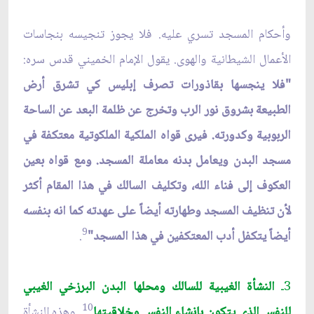
وأحكام المسجد تسري عليه. فلا يجوز تنجيسه بنجاسات
الأعمال الشيطانية والهوى. يقول الإمام الخميني قدس سره:
"فلا ينجسها بقاذورات تصرف إبليس كي تشرق أرض
الطبيعة بشروق نور الرب وتخرج عن ظلمة البعد عن الساحة
الربوبية وكدورته. فيرى قواه الملكية الملكوتية معتكفة في
مسجد البدن ويعامل بدنه معاملة المسجد. ومع قواه بعين
العكوف إلى فناء الله، وتكليف السالك في هذا المقام أكثر
لأن تنظيف المسجد وطهارته أيضاً على عهدته كما انه بنفسه
9
أيضاً يتكفل أدب المعتكفين في هذا المسجد"
.
3ـ
النشأة الغيبية للسالك ومحلها البدن البرزخي الغيبي
10
للنفس الذي يتكون بإنشاء النفس وخلاقيتها
. وهذه النشأة