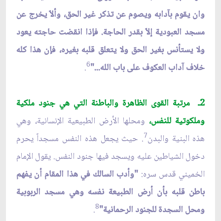
وان يقوم بآدابه ويصوم عن تذكر غير الحق، وألاّ يخرج عن
مسجد العبودية إلاّ بقدر الحاجة. فإذا انقضت حاجته يعود
ولا يستأنس بغير الحق ولا يتعلق قلبه بغيره، فإن هذا كله
6
خلاف آداب العكوف على باب الله..."
.
2ـ مرتبة القوى الظاهرة والباطنة التي هي جنود ملكية
وملكوتية للنفس،
ومحلها الأرض الطبيعية الإنسانية، وهي
7
هذه البنية والبدن
. حيث يجعل هذه النفس مسجداً يحرم
دخول الشياطين عليه ويسجد فيها جنود النفس. يقول الإمام
الخميني قدس سره:
"وأدب السالك في هذا المقام أن يفهم
باطن قلبه بأن أرض الطبيعة نفسه وهي مسجد الربوبية
8
ومحل السجدة للجنود الرحمانية"
.