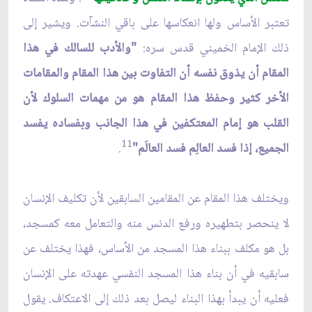
تعتبر الأساس ولها انعكاسها على باقي النشآت. ويشير إلى
ذلك الإمام الخميني قدس سره:
"والأدب للسالك في هذا
المقام أن يذوق نفسه أن التفاوت بين هذا المقام والمقامات
الأخر كثير وحفظ هذا المقام هو من مهمات السلوك لأن
القلب هو إمام المعتكفين في هذا الجانب وبفساده يفسد
11
الجميع، إذا فسد العالِم فسد العالَم"
.
ويختلف هذا المقام عن المقامين السابقين لأن تكليف الإنسان
لا ينحصر بتطهيره ورفع الدنس منه والتعامل معه كمسجد،
بل هو مكلف ببناء هذا المسجد من الأساس، فهذا يختلف عن
سابقيه في أن بناء هذا المسجد النفسي عهدته على الإنسان
فعليه أن يبدأ بهذا البناء ليصل بعد ذلك إلى الاعتكاف. يقول