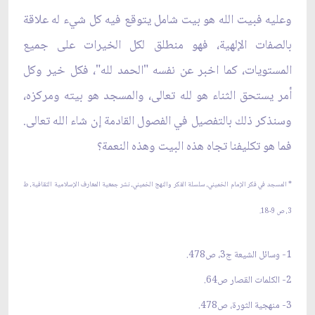
وعليه فبيت الله هو بيت شامل يتوقع فيه كل شيء له علاقة
بالصفات الإلهية، فهو منطلق لكل الخيرات على جميع
المستويات، كما اخبر عن نفسه "الحمد لله"، فكل خير وكل
أمر يستحق الثناء هو لله تعالى، والمسجد هو بيته ومركزه،
وسنذكر ذلك بالتفصيل في الفصول القادمة إن شاء الله تعالى.
فما هو تكليفنا تجاه هذه البيت وهذه النعمة؟
* المسجد في فكر الإمام الخميني، سلسلة الفكر والنهج الخميني، نشر جمعية المعارف الإسلامية الثقافية، ط
3، ص 9-18.
1- وسائل الشيعة ج3، ص478.
2- الكلمات القصار ص64.
3- منهجية الثورة، ص478.