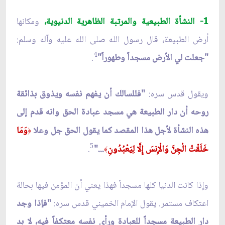
1-
النشأة
الطبيعية والمرتبة الظاهرية الدنيوية،
ومكانها
أرض الطبيعة، قال رسول الله صلى الله عليه وآله وسلم:
4
"جعلت لي الأرض مسجداً وطهوراً"
.
ويقول قدس سره:
"فللسالك أن يفهم نفسه ويذوق بذائقة
روحه أن دار الطبيعة هي مسجد عبادة الحق وانه قدم إلى
هذه النشأة لأجل هذا المقصد كما يقول الحق جل وعلا
وَمَا
﴿
5
خَلَقْتُ الْجِنَّ وَالْإِنسَ إِلَّا لِيَعْبُدُونِ
..."
.
﴾
وإذا كانت الدنيا كلها مسجداً فهذا يعني أن المؤمن فيها بحالة
اعتكاف مستمر. يقول الإمام الخميني قدس سره:
"فإذا وجد
دار الطبيعة مسجداً للعبادة ورأى نفسه معتكفاً فيه، لا بد