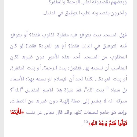
وبعضهم يقصدونه لطب الرحمة والمغفرة.
وآخرون يقصدونه لطب التوفيق في الدنيا...
فهل المسجد بيت يتوقع فيه مغفرة الذنوب فقط؟ أو يتوقع
فيه التوفيق في الدنيا فقط؟ أم هو للعبادة فقط؟ لو كان
المطلوب من المسجد أحد هذه الأمور دون غيرها لكان
المناسب أن نسميه بها. فنقول: بيت الرحمة، أو بيت المغفرة،
أو بيت العبادة... لكننا نجد أن الإسلام لم يسمه بهذه الأسماء
بل سماه " بيت الله"، فما ميزة هذا الاسم المقدس "الله"؟
ميزته انه لا يشير إلى صفة إلهية دون غيرها من الصفات،
وإنما هو جامع للصفات كلها، وقد قال تعالى عن نفسه
فَأَيْنَمَا
﴿
15
تُوَلُّواْ فَثَمَّ وَجْهُ اللّهِ
.
﴾