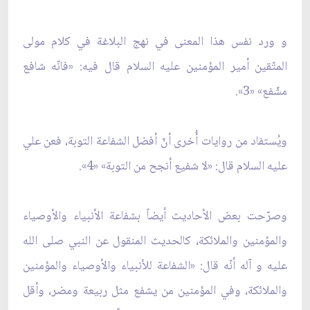
و ورد نفس هذا المعنى‏ في نهج البلاغة في كلام مولى‏
المتّقين أمير المؤمنين عليه السلام قال فيه: «فانّه شافع
مشّفع» «3».
ويُستفاد من روايات أُخرى أنّ أفضل الشفاعة التوبة، فعن علي
عليه السلام قال: «لا شفيع أنجح من التوبة» «4».
وصرّحت بعض الأحاديث أيضاً بشفاعة الأنبياء والأوصياء
والمؤمنين والملائكة، كالحديث المنقول عن النبي صلى الله
عليه و آله أنّه قال: «الشفاعة للأنبياء والأوصياء والمؤمنين
والملائكة، وفي المؤمنين من يشفع مثل ربيعة ومضر، وأقل