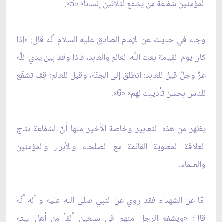
المؤمنين شفاعة من يشفع لثلاثين إنساناً» «5».
وجاء في حديث عن الإمام الصادق عليه السلام أنّه قال: «إذا
كان يوم القيامة بعث اللَّه العالم والعابد، فاذا وقفا بين يدي اللَّه
عزّ وجلّ قيل للعابد: انطلق إلى‏ الجنّة، وقيل للعالم: قِف تشفّع
للناس بحسن تأديبك لهم» «6».
يظهر من هذه التعابير وخاصة الأخير منها أنّ الشفاعة نتاج
العلاقة المعنوية القائمة مع الصلحاء والأبرار والمؤمنين
والعلماء.
امّا عن الشهداء فقد روي عن النبي صلى الله عليه و آله أنّه
قال: «ويشفع الرجل منهم في سبعين ألفاً من أهل بيته