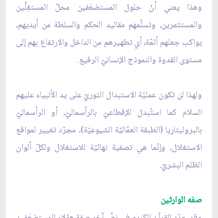
وهذا يعني أنّ حلول المستضعَفين محلّ المستغِلِّين
والمستثمرين، وتسلّمهم مقاليد الحكم والسلطة من أيديهم،
يواكب جعلهم أئمّة، أي تطهيرهم من الداخل والارتفاع بهم إلى
مستوى القدوة والنموذج الإنسانيّ الرفيع.
ولهذا لن تكون عمليّة الاستبدال الثوريّ على يد الأنبياء عليهم
السلام كما استُبدل الإقطاعيّ بالرأسماليّ، أو الرأسماليّ
بالبروليتاريا (الطبقة العمّاليّة الشيوعيّة)، مجرّد تغيير لمواقع
الاستغلال، وإنّما هي تصفية نهائيّة للاستغلال ولكلّ ألوان
الظلم البشريّ.
صفه الوارثين
وقد حدّد القرآن الكريم في نصٍّ آخر صفة هؤلاء المستضعَفين