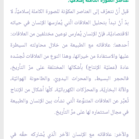
عناصر الصورة الكاملة إسلاميّاً:
قبل أنْ نتعرّف إلى العناصر المكوّنة للصورة الكاملة إسلاميّاً، لا
بدّ أنْ نبدأ بتحليل العلاقات الّتي يُمارسها الإنسان في حياته
الاقتصاديّة، فإنّ الإنسان يُمارس نوعين مختلفين من العلاقات:
أحدهما: علاقاته مع الطبيعة من خلال محاولته السيطرة
عليها والاستفادة من خيراتها، وهذا النوع من العلاقات تُجسّده
عادة (عمليّة الإنتاج) بأشكالها المختلفة على مرّ التأريخ،
فالحجر البسيط، والمحراث اليدويّ، والطاحونة الهوائيّة،
والآلة البخاريّة، والمحرّكات الكهربائيّة، كلّها أشكال من الإنتاج
تُعبِّر عن العلاقات المتنوِّعة الّتي نشأت بين الإنسان والطبيعة
في مجال استثماره لها على مرِّ التأريخ.
والآخر: علاقاته مع الإنسان الآخر الّذي يُشاركه حقّه في