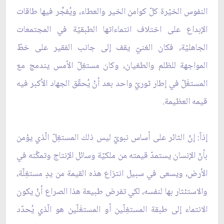
النفوس الخيّرة كلّ كوامن الخير والعطاء، ويُفجِّر فيها طاقات
الإبداع على اختلاف انتماءاتها الطبقيّة في المجتمعات
الجاهليّة، فكان الغنيّ يقف إلى جانب الفقير على خطّ
المواجهة للظلم والطغيان، وكان مستغِلّ الأمس يندمج مع
المستغَلّ في إطار ثوريّ واحد بعد أنْ يُحقّق الجهاد الأكبر فيه
قيمه العظيمة.
إذاً: إنّ الثائر على أساس نبويّ ليس ذلك المستغِلّ الّذي يؤمن
بأنّ الإنسان يستمدّ قيمته من ملكيّة وسائل الإنتاج وتمكّنه في
الأرض، ويسعى في سبيل انتزاع هذه القيمة من يدٍ مستغِلّة،
والاستئثار بها لنفسه، لكي تفرض طبيعة هذا الصراع أنْ يكون
الانتماء إلى طبقة المستغِلّين أو المستغَلّين هو الّذي يُحدّد