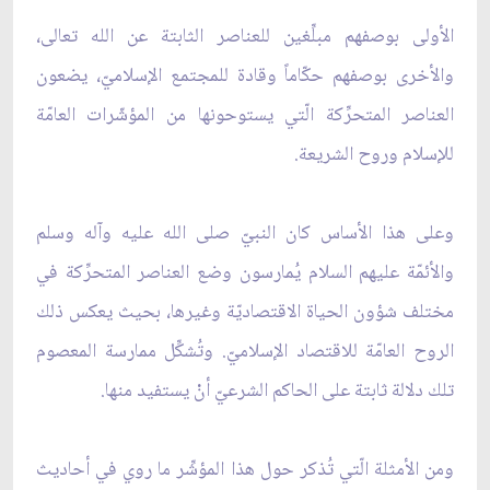
الأولى بوصفهم مبلِّغين للعناصر الثابتة عن الله تعالى،
والأخرى بوصفهم حكّاماً وقادة للمجتمع الإسلاميّ، يضعون
العناصر المتحرِّكة الّتي يستوحونها من المؤشّرات العامّة
للإسلام وروح الشريعة.
وعلى هذا الأساس كان النبيّ صلى الله عليه وآله وسلم
والأئمّة عليهم السلام يُمارسون وضع العناصر المتحرِّكة في
مختلف شؤون الحياة الاقتصاديّة وغيرها، بحيث يعكس ذلك
الروح العامّة للاقتصاد الإسلاميّ. وتُشكِّل ممارسة المعصوم
تلك دلالة ثابتة على الحاكم الشرعيّ أنْ يستفيد منها.
ومن الأمثلة الّتي تُذكر حول هذا المؤشِّر ما روي في أحاديث