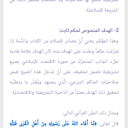
الشريعة الإسلاميّة.
2- الهدف المنصوص لحكم ثابت:
وهذا المؤشّر يعني أنّ مصادر الإسلام من الكتاب والسُّنة إذا
شرّعت حكماً ونصّت على الهدف منه، كان الهدف علامة هادية
لمل‏ء الجانب المتحرّك من صورة الاقتصاد الإسلاميّ بصيغ
تشريعيّة تضمن تحقيقه، على أنْ تدخل هذه الصيغ ضمن
صلاحيّات الحاكم الشرعيّ، الّذي يجتهد ويُقدّر ما يتطلّبه
تحقيق ذلك الهدف عمليّاً من الناحية التشريعيّة والاقتصاديّة.
ومثال ذلك النصّ القرآنيّ التالي:
قال تعالى:
مَّا أَفَاء اللهُ عَلَى رَسُولِهِ مِنْ أَهْلِ الْقُرَى فَلِلَّهِ
﴿