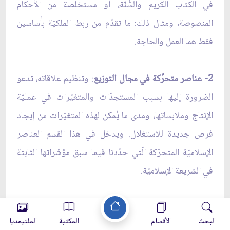
في الكتاب الكريم والسُّنّة، أو مستخلصة من الأحكام
المنصوصة، ومثال ذلك: ما تقدّم من ربط الملكيّة بأساسين
فقط هما العمل والحاجة.
2- عناصر متحرِّكة في مجال التوزيع
: وتنظيم علاقاته، تدعو
الضرورة إليها بسبب المستجدّات والمتغيّرات في عمليّة
الإنتاج وملابساتها، ومدى ما يُمكن لهذه المتغيّرات من إيجاد
فرص جديدة للاستغلال. ويدخل في هذا القسم العناصر
الإسلاميّة المتحرّكة الّتي حدّدنا فيما سبق مؤشّراتها الثابتة
في الشريعة الإسلاميّة.
ومثال هذا القسم: تحديد الحاكم الشرعيّ حدّاً أعلى لا يُسمح
البحث
الأقسام
المكتبة
الملتيمديا
بتجاوزه في عمليّة إحياء الأرض أو غيرها من مصادر الثروة