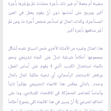
سفينة أم معملاً أم غير ذلك بأجرة محدّدة، ثمّ يؤجّرها بأجرة
أكبر ويربح على أساسها دون أنْ يقوم بعمل في العين
المستأجرة، وكذلك الحال لو استأجر شخص أُجرة ما، ومن ثمّ
أجّر منافعها بأجرة أكبر.
هذا المثال وغيره من الأمثلة الأخرى ضمن السياق نفسه تُشكّل
بمجموعها أحكاماً شرعيّة تدلّ على اتّجاه تشريعيّ ينحو
باتّجاه استئصال الكسب الّذي لا يقوم على أساس العمل،
ورفض الاستثمار الرأسماليّ، أي تنمية ملكيّة المال بالمال
وحده.. بالتالي يعكس هذا الاتجاه التشريعيّ مؤشّراً ثابتاً
وأساساً للعناصر المتحرّكة في الاقتصاد الإسلاميّ، وما على
الحاكم الشرعيّ إلّا أنْ يسير في هذا الاتّجاه لكي يصوغ أحكاماً
تشريعيّة تتّسع لها صلاحيّاته ولا تصطدم بعنصر ثابت في