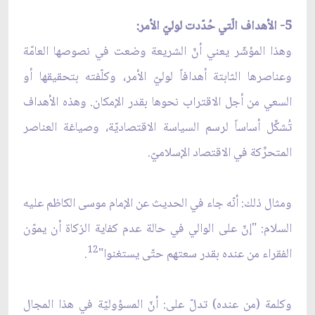
5- الأهداف الّتي حُدّدت لوليّ الأمر:
وهذا المؤشّر يعني أنّ الشريعة وضعت في نصوصها العامّة
وعناصرها الثابتة أهدافاً لوليّ الأمر، وكلّفته بتحقيقها أو
السعي من أجل الاقتراب نحوها بقدر الإمكان. وهذه الأهداف
تُشكِّل أساساً لرسم السياسة الاقتصاديّة، وصياغة العناصر
المتحرِّكة في الاقتصاد الإسلاميّ.
ومثال ذلك: أنّه جاء في الحديث عن الإمام موسى الكاظم عليه
السلام: "إنّ على الوالي في حالة عدم كفاية الزكاة أن يموّن
12
الفقراء من عنده بقدر سعتهم حتّى يستغنوا"
.
وكلمة (من عنده) تدلّ على: أنّ المسؤوليّة في هذا المجال