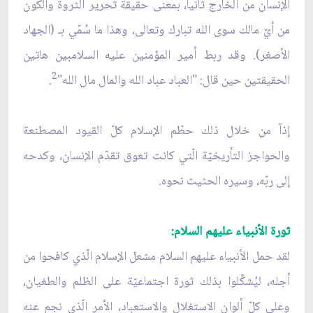
الإنسان من الخارج ثانياً، بمعنى حقيقة تحرير الثروة والكون
من أيّ مالك سوى الله تبارك وتعالى، وهذا ما سُمّي بـ (الجهاد
الأصغر). وقد ربط أمير المؤمنين عليه السلامبين هاتين
2
الحقيقتين حين قال: "العباد عباد الله والمال مال الله"
.
إذاً من خلال ذلك حطّم الإسلام كلّ القيود المصطنعة
والحواجز التأريخيّة الّتي كانت تعوق تقدّم الإنسان، وكدحه
إلى ربّه، وسيره الحثيث نحوه.
ثورة الأنبياء عليهم السلام:
لقد حمل الأنبياء عليهم السلام مشعل الإسلام الّذي كافحوا من
أجله، ليُشكِّلوا بذلك ثورة اجتماعيّة على الظلم والطغيان،
وعلى كلّ ألوان الاستغلال والاستعباد، الأمر الّذي نجم عنه