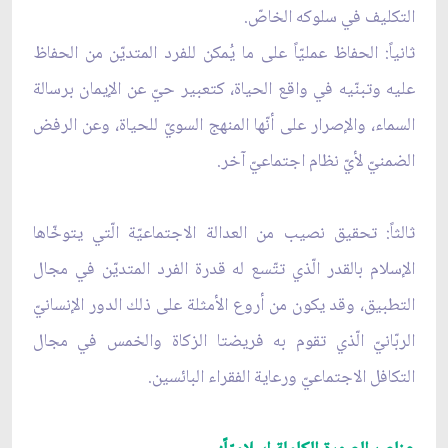
التكليف في سلوكه الخاصّ.
ثانياً: الحفاظ عمليّاً على ما يُمكن للفرد المتديّن من الحفاظ
عليه وتبنّيه في واقع الحياة، كتعبير حيّ عن الإيمان برسالة
السماء، والإصرار على أنّها المنهج السويّ للحياة، وعن الرفض
الضمنيّ لأيّ نظام اجتماعيّ آخر.
ثالثاً: تحقيق نصيب من العدالة الاجتماعيّة الّتي يتوخّاها
الإسلام بالقدر الّذي تتّسع له قدرة الفرد المتديّن في مجال
التطبيق، وقد يكون من أروع الأمثلة على ذلك الدور الإنسانيّ
الربّانيّ الّذي تقوم به فريضتا الزكاة والخمس في مجال
التكافل الاجتماعيّ ورعاية الفقراء البائسين.