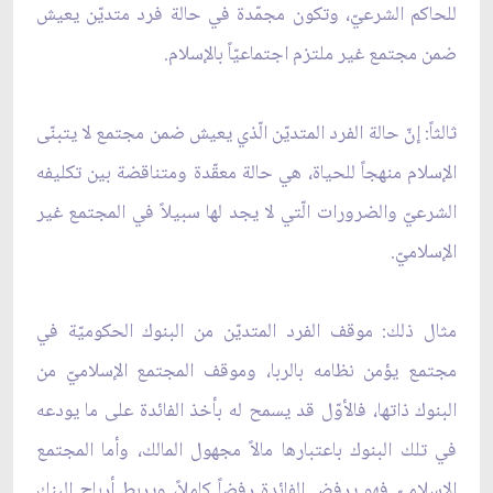
للحاكم الشرعيّ، وتكون مجمّدة في حالة فرد متديّن يعيش
ضمن مجتمع غير ملتزم اجتماعيّاً بالإسلام.
ثالثاً: إنّ حالة الفرد المتديّن الّذي يعيش ضمن مجتمع لا يتبنّى
الإسلام منهجاً للحياة، هي حالة معقّدة ومتناقضة بين تكليفه
الشرعيّ والضرورات الّتي لا يجد لها سبيلاً في المجتمع غير
الإسلاميّ.
مثال ذلك: موقف الفرد المتديّن من البنوك الحكوميّة في
مجتمع يؤمن نظامه بالربا، وموقف المجتمع الإسلاميّ من
البنوك ذاتها، فالأوّل قد يسمح له بأخذ الفائدة على ما يودعه
في تلك البنوك باعتبارها مالاً مجهول المالك، وأما المجتمع
الإسلاميّ فهو يرفض الفائدة رفضاً كاملاً، ويربط أرباح البنك