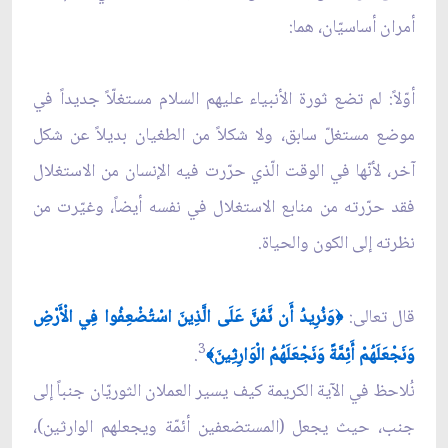
أمران أساسيّان، هما:
أوّلاً: لم تضع ثورة الأنبياء عليهم السلام مستغلّاً جديداً في
موضع مستغلّ سابق، ولا شكلاً من الطغيان بديلاً عن شكل
آخر، لأنّها في الوقت الّذي حرّرت فيه الإنسان من الاستغلال
فقد حرّرته من منابع الاستغلال في نفسه أيضاً، وغيّرت من
نظرته إلى الكون والحياة.
قال تعالى:
وَنُرِيدُ أَن نَّمُنَّ عَلَى الَّذِينَ اسْتُضْعِفُوا فِي الْأَرْضِ
﴿
3
وَنَجْعَلَهُمْ أَئِمَّةً وَنَجْعَلَهُمُ الْوَارِثِينَ
.
﴾
نُلاحظ في الآية الكريمة كيف يسير العملان الثوريّان جنباً إلى
جنب، حيث يجعل (المستضعفين أئمّة ويجعلهم الوارثين)،