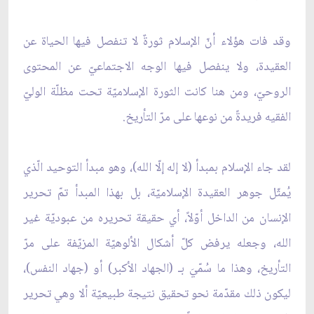
وقد فات هؤلاء أنّ الإسلام ثورةٌ لا تنفصل فيها الحياة عن
العقيدة، ولا ينفصل فيها الوجه الاجتماعيّ عن المحتوى
الروحيّ، ومن هنا كانت الثورة الإسلاميّة تحت مظلّة الوليّ
الفقيه فريدةً من نوعها على مرّ التأريخ.
لقد جاء الإسلام بمبدأ (لا إله إلّا الله)، وهو مبدأ التوحيد الّذي
يُمثّل جوهر العقيدة الإسلاميّة، بل بهذا المبدأ تمّ تحرير
الإنسان من الداخل أوّلاً، أي حقيقة تحريره من عبوديّة غير
الله، وجعله يرفض كلّ أشكال الألوهيّة المزيّفة على مرّ
التأريخ، وهذا ما سُمّيَ بـ (الجهاد الأكبر) أو (جهاد النفس)،
ليكون ذلك مقدّمة نحو تحقيق نتيجة طبيعيّة ألا وهي تحرير