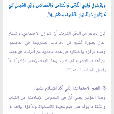
وَلِلرَّسُولِ وَلِذِي الْقُرْبَى وَالْيَتَامَى وَالْمَسَاكِينِ وَابْنِ السَّبِيلِ كَيْ
8
لَا يَكُونَ دُولَةً بَيْنَ الْأَغْنِيَاء مِنكُمْ...
.
﴾
فإنّ الظاهر من النصّ الشريف أنّ التوازن الاجتماعيّ، وانتشار
المال بصورة تُشبع كلّ الحاجات المشروعة في المجتمع،
وعدم تركّزه واحتكاره في عدد محدود من أفراده، هو هدف
من أهداف التشريع الإسلاميّ. وهذا الهدف يُعتبر مؤشّراً ثابتاً
يتّصل بالعناصر المتحرِّكة.
3- القيم الاجتماعيّة الّتي أكّد الإسلام عليها:
وهذا المؤشّر يعني أنّ في النصوص الإسلاميّة من الكتاب
والسُّنّة ما يؤكّد على قيم معيّنة كالمساواة، والأخوّة، والعدالة،