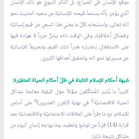
موقع الإنسان في الصراع، بل الثائر النبويّ هو ذلك الإنسان
الّذي يؤمن بأنّه يستمدّ قيمته الإنسانيّة من سعيه الحثيث نحو
الله تعالى، واستيعابه لكلّ ما يعني هذا السعي من قيم إنسانيّة
وفضائل أخلاقيّة، وفي الوقت ذاته يشنُّ حرباً لا هوادة فيها
على الاستغلال، باعتباره هدراً لتلك القيم، وتحريفاً للإنسانيّة
عن مسيرتها نحو الله وتحقيق أهدافها الكبرى.
شبهة أحكام الإسلام الثابتة في ظلّ أحكام الحياة المتغيّرة:
كثيراً ما يُثير المُشكِّكون سؤالاً حول كيفيّة معالجة مشاكل
6
5
الحياة الاقتصاديّة
في نهاية (القرن العشرين)
على أساس
الإسلام، مع ما طرأ على العلاقات الاجتماعيّة والاقتصاديّة بعد
قرابة (14) قرناً من توسّع وتعقيد، وما يواجه إنسان اليوم من
مشاكل نتيجة ذلك!.