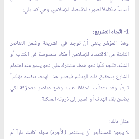
أساساً متكاملاً لصورة الاقتصاد الإسلاميّ، وهي كما يلي:
1- اتّجاه التشريع:
وهذا المؤشّر يعني أنْ توجد في الشريعة وضمن العناصر
الثابتة من الاقتصاد الإسلاميّ أحكام منصوصة في الكتاب أو
السّنّة، تتّجه كلّها نحو هدف مشترك على نحو يبدو منه اهتمام
الشارع بتحقيق ذلك الهدف، فيعتبر هذا الهدف بنفسه مؤشّراً
ثابتاً، وقد يتطلّب الحفاظ عليه وضع عناصر متحرّكة لكي
يضمن بقاء الهدف أو السير إلى ذروته الممكنة.
مثال ذلك:
لا يجوز للمستأجر أنْ يستثمر (الأُجرة) سواء كانت داراً أم