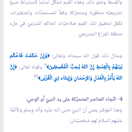
والقسط ونحو ذلك. وهذه القيم تُشكِّل أساساً لاستنباط صيغ
تشريعيّة متطوّرة ومتحرّكة وفقاً للمستجدّات والمتغيّرات،
تكفل تحقيق تلك القيم صلاحيّات الحاكم الشرعيّ في مل‏ء
منطقة الفراغ التشريعيّ.
ومثال ذلك قول الله سبحانه وتعالى:
وَإِنْ حَكَمْتَ فَاحْكُم
﴿
9
بَيْنَهُمْ بِالْقِسْطِ إِنَّ اللهَ يُحِبُّ الْمُقْسِطِينَ
وقوله تعالى:
إِنَّ
﴿
﴾
10
اللهَ يَأْمُرُ بِالْعَدْلِ وَالإِحْسَانِ وَإِيتَاء ذِي الْقُرْبَى
.
﴾
4- اتّجاه العناصر المتحرّكة على يد النبيّ أو الوحي:
وهذا المؤشّر يعني أنّ النبيّ صلى الله عليه وآله وسلم والأئمّة
عليهم السلام لهم شخصيّتان: