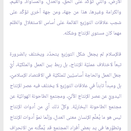
الأرض، والّتي تؤكّد على الحقّ، والعدل، والمساواة، والقيم،
والكرامة وغيرها، هذا من جهة، ومن جهة أخرى تؤكّد على
شجب علاقات التوزيع القائمة على أساس الاستغلال والظلم
مهما كان مستوى الإنتاج وشكله.
فالإسلام لم يجعل شكل التوزيع يتحدّد ويختلف بالضرورة
تبعاً لاختلاف عمليّة الإنتاج، بل ربط بين العمل والملكيّة، أيْ
جعل العمل والحاجة أساسيّين للملكيّة في الاقتصاد الإسلاميّ،
بل ومبدأً ثابتاً في علاقات التوزيع لا يختلف فيه عصر الإنتاج
اليدويّ عن عصر الإنتاج الآليّ، ومجتمع الطاحونة الهوائيّة عن
مجتمع الطاحونة البخاريّة. وكلّ ذلك أي من أدوات الإنتاج
ليس هو ما يُعلّم الإنسان معنى العدل، وإنّما نموّ أدوات الإنتاج
وتطوّرها في يد بعض أفراد المجتمع قد يُمكِّنه من الانحراف