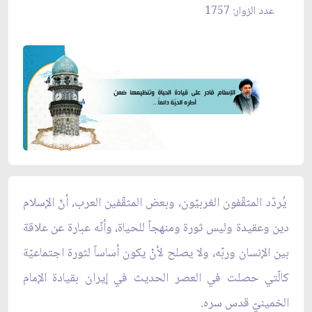
عدد الزوار: 1757
يُردّد المثقّفون الغربيّون، وبعض المثقّفين العرب، أنّ الإسلام
دين وعقيدة وليس ثورة ومنهجاً للحياة، وأنّه عبارة عن علاقة
بين الإنسان وربّه، ولا يصلح لأنْ يكون أساساً لثورة اجتماعيّة
كالّتي حصلت في العصر الحديث في إيران بقيادة الإمام
الخمينيّ قدس سره.