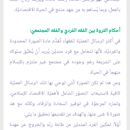
بالعمل، وبما يُساهم به من جهد منتج في الحياة الاقتصاديّة.
أحكام الثروة بين الفقه الفرديّ والفقه المجتمعيّ:
في أكثر الرسائل العمليّة للفقهاء تُقدَّم عادة الصورة المحدودة
والفرديّة، لأنّها تتعامل مع فرد متديّن يُريد أنْ يُطبِّق سلوكه
على الشريعة رغم وجوده في مجتمع غير ملتزم بالإسلام
منهجاً في الحياة.
ومن هنا لم تكن الصورة الّتي توحي بها تلك الرسائل العمليّة
كافية لاستيعاب التصوّر الشامل لأهميّة الاقتصاد الإسلاميّ،
وثماره المرجوّة في توفير السعادة والرفاه، ولكنّه مع هذ
صورة لا غنى عنها، والهدف من تقديمها تحقيق ما يلي:
أوّلاً: تمكين الفرد المتديّن من طاعة ربّه والخروج عن عهدة