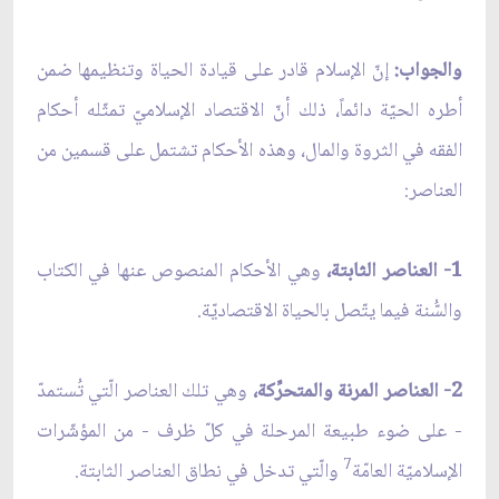
والجواب:
إنّ الإسلام قادر على قيادة الحياة وتنظيمها ضمن
أطره الحيّة دائماً، ذلك أنّ الاقتصاد الإسلاميّ تمثّله أحكام
الفقه في الثروة والمال، وهذه الأحكام تشتمل على قسمين من
العناصر:
1- العناصر الثابتة،
وهي الأحكام المنصوص عنها في الكتاب
والسُّنة فيما يتّصل بالحياة الاقتصاديّة.
2- العناصر المرنة والمتحرِّكة،
وهي تلك العناصر الّتي تُستمدّ
- على ضوء طبيعة المرحلة في كلّ ظرف - من المؤشّرات
7
الإسلاميّة العامّة
والّتي تدخل في نطاق العناصر الثابتة.