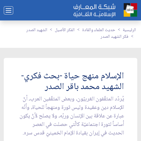
الرئيسية
حديث العلماء والقادة
الفكر الأصيل
الشهيد الصدر
فكر الشهيد الصدر
الإسلام منهج حياة -بحث فكري-
الشهيد محمد باقر الصدر
يُردّد المثقّفون الغربيّون، وبعض المثقّفين العرب، أنّ
الإسلام دين وعقيدة وليس ثورة ومنهجاً للحياة، وأنّه
عبارة عن علاقة بين الإنسان وربّه، ولا يصلح لأنْ يكون
أساساً لثورة اجتماعيّة كالّتي حصلت في العصر
الحديث في إيران بقيادة الإمام الخمينيّ قدس سره.