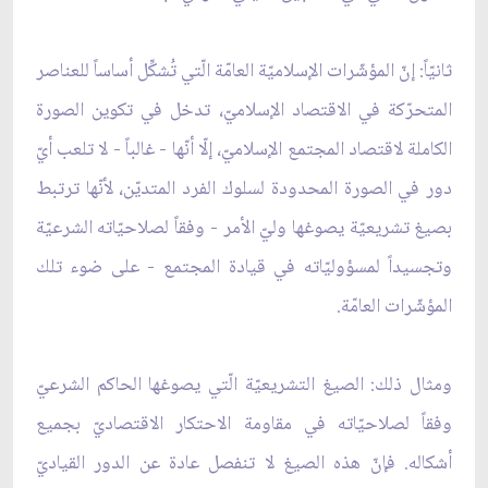
ثانيّاً: إنّ المؤشّرات الإسلاميّة العامّة الّتي تُشكِّل أساساً للعناصر
المتحرّكة في الاقتصاد الإسلاميّ، تدخل في تكوين الصورة
الكاملة لاقتصاد المجتمع الإسلاميّ، إلّا أنّها - غالباً - لا تلعب أيّ
دور في الصورة المحدودة لسلوك الفرد المتديّن، لأنّها ترتبط
بصيغ تشريعيّة يصوغها وليّ الأمر - وفقاً لصلاحيّاته الشرعيّة
وتجسيداً لمسؤوليّاته في قيادة المجتمع - على ضوء تلك
المؤشّرات العامّة.
ومثال ذلك: الصيغ التشريعيّة الّتي يصوغها الحاكم الشرعيّ
وفقاً لصلاحيّاته في مقاومة الاحتكار الاقتصاديّ بجميع
أشكاله. فإنّ هذه الصيغ لا تنفصل عادة عن الدور القياديّ