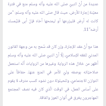
عديدة من أنّ النبيّ صلى الله عليه وآله وسلم منع في فترة
معيّنة إجارة الأرض، حيث قال صلى الله عليه وآله وسلم: "من
كانت له أرض فليزرعها أو ليمنحها أخاه فإنْ أبى فليُمسك
أرضه"11.
هذا مع أنّ عقد الإجارة، وإن كان قد سُمح به من وجهة القانون
المدنيّ للفقه الإسلاميّ، إلّا أنّ النبيّ صلى الله عليه وآله وسلم
أظهر من خلال هذه الرواية وغيرها من الروايات أنّه استعمل
صلاحيّاته بوصفه وليّ الأمر في المنع عنها، حفاظاً على
التوازن الاجتماعيّ، وللحيلولة دون نشوء كسب مترف لا يقوم
على أساس العمل، في الوقت الّذي كان فيه نصف المجتمع
المهاجرون يغرق في ألوان العوز والفاقة.