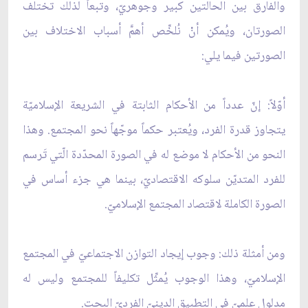
والفارق بين الحالتين كبير وجوهريّ، وتبعاً لذلك تختلف
الصورتان، ويُمكن أنْ نُلخِّص أهمَّ أسباب الاختلاف بين
الصورتين فيما يلي:
أوّلاً: إنّ عدداً من الأحكام الثابتة في الشريعة الإسلاميّة
يتجاوز قدرة الفرد، ويُعتبر حكماً موجّهاً نحو المجتمع. وهذا
النحو من الأحكام لا موضع له في الصورة المحدّدة الّتي تَرسم
للفرد المتديّن سلوكه الاقتصاديّ، بينما هي جزء أساس في
الصورة الكاملة لاقتصاد المجتمع الإسلاميّ.
ومن أمثلة ذلك: وجوب إيجاد التوازن الاجتماعيّ في المجتمع
الإسلاميّ، وهذا الوجوب يُمثِّل تكليفاً للمجتمع وليس له
مدلول علميّ في التطبيق الدينيّ الفرديّ البحت.