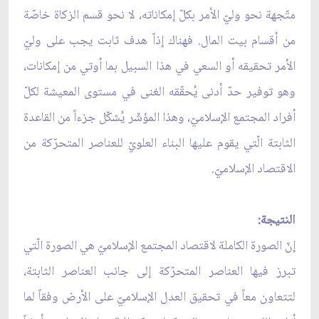
متّجهة نحو وليّ الأمر بكلّ إمكاناته، لا نحو قسم الزكاة خاصّة
من أقسام بيت المال. فهناك إذاً هدف ثابت يجب على وليّ
الأمر تحقيقه أو السعي في هذا السبيل بما أوتي من إمكانات،
وهو توفير حدّ أدنى يُحقّقه الغنى في مستوى المعيشة لكلّ
أفراد المجتمع الإسلاميّ، وهذا المؤشّر يُشكّل جزءاً من القاعدة
الثابتة الّتي يقوم عليها البناء العلويّ للعناصر المتحرّكة من
الاقتصاد الإسلاميّ.
النتيجة:
إنّ الصورة الكاملة لاقتصاد المجتمع الإسلاميّ هي الصورة الّتي
تبرز فيها العناصر المتحرّكة إلى جانب العناصر الثابتة،
لتتعاون معاً في تحقيق العدل الإسلاميّ على الأرض وفقاً لما