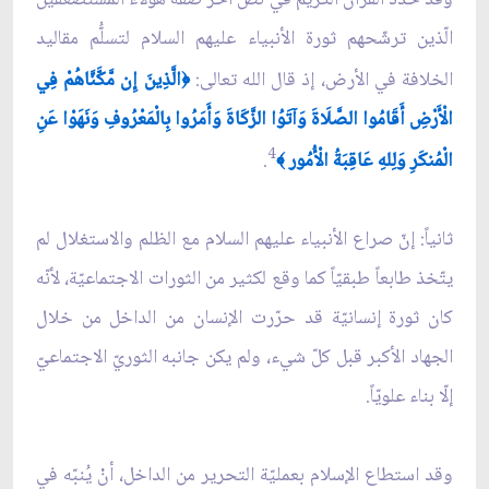
الّذين ترشّحهم ثورة الأنبياء عليهم السلام لتسلُّم مقاليد
الخلافة في الأرض، إذ قال الله تعالى:
الَّذِينَ إِن مَّكَّنَّاهُمْ فِي
﴿
الْأَرْضِ أَقَامُوا الصَّلَاةَ وَآتَوُا الزَّكَاةَ وَأَمَرُوا بِالْمَعْرُوفِ وَنَهَوْا عَنِ
4
الْمُنكَرِ وَلِلهِ عَاقِبَةُ الْأُمُور
.
﴾
ثانياً: إنّ صراع الأنبياء عليهم السلام مع الظلم والاستغلال لم
يتّخذ طابعاً طبقيّاً كما وقع لكثير من الثورات الاجتماعيّة، لأنّه
كان ثورة إنسانيّة قد حرّرت الإنسان من الداخل من خلال
الجهاد الأكبر قبل كلّ شي‏ء، ولم يكن جانبه الثوريّ الاجتماعيّ
إلّا بناء علويّاً.
وقد استطاع الإسلام بعمليّة التحرير من الداخل، أنْ يُنبّه في