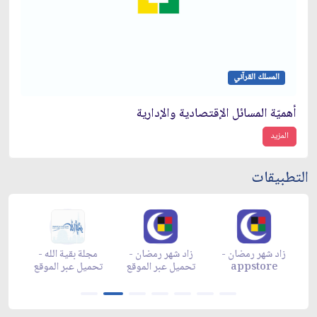
المسلك القرآني
أهميّة المسائل الإقتصادية والإدارية
المزيد
التطبيقات
زاد شهر رمضان -
زاد شهر رمضان -
زاد شهر رمضان -
م
appgallery
appstore
تحميل عبر الموقع
تح