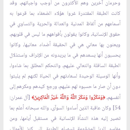
وحرمان آخرين وهم الأكثرون من أوجب واجباتهم، وقد
كانت الطبقة المقتدرة غروا هؤلاء الضعفاء بما قرعوا به
أسماعهم من ألفاظ المدنية والعدالة والحرية والتساوي في
حقوق الإنسانية، وكانوا يقولون بأفواههم ما ليس في قلوبهم،
ويعنون بها معاني هي في الحقيقة أضداد معانيها، وكانوا
يحسبون أنها يسعدهم في ما يريدونه من الإتراف واستذلال
الطبقة السافلة والتعالي عليهم، والتحكم المطلق بما شاءوا،
وأنها الوسيلة الوحيدة لسعادتهم في الحياة لكنهم لم يلبثوا
دون أن صار ما حسبوه لهم عليهم، ورجع كيدهم ومكرهم إلى
أنفسهم،
وَمَكَرُوا وَمَكَرَ اللَّهُ وَاللَّهُ خَيْرُ الْمَاكِرِينَ
[آل عمران:
﴾
﴿
54] وكان عاقبة الذين أساءوا السوآى، والله سبحانه أعلم بما
تصير إليه هذه النشأة الإنسانية في مستقبل أيامها، ومن
مفاسد الربا المشؤومة تسهيله الطريق إلى كنز الأموال،