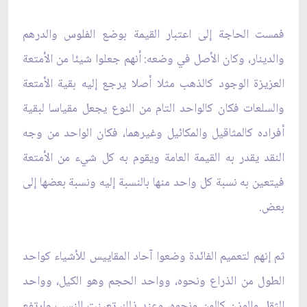
فمست الحاجة إلى اعتبار القيمة بوضع الفلوس والدرهم
والدينار، وكان الأصل في وضعه: أنهم جعلوا شيئا من الأمتعة
العزيزة الوجود كالذهب مثلا أصلا يرجع إليه بقية الأمتعة
والسلعات فكان كالواحد التام من النوع يجعل مقياسا لبقية
أفراده كالمثاقيل والمكائيل وغيرهما، فكان الواحد من وجه
النقد يقدر به القيمة العامة ويقوم به كل شيء من الأمتعة
فيتعين به نسبة كل واحد منها بالنسبة إليه ونسبة بعضها إلى
بعض.
ثم إنهم لتعميم الفائدة وضعوا آحاد المقاييس للأشياء كواحد
الطول من الذراع ونحوه، وواحد الحجم وهو الكيل، وواحد
الثقل والوزن كالمن ونحوه، وعند ذلك تعينت النسب وارتفع