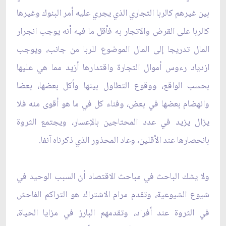
بين غيرهم كالربا التجاري الذي يجري عليه أمر البنوك وغيرها
كالربا على القرض والاتجار به فأقل ما فيه أنه يوجب انجرار
المال تدريجا إلى المال الموضوع للربا من جانب، ويوجب
ازدياد رءوس أموال التجارة واقتدارها أزيد مما هي عليها
بحسب الواقع، ووقوع التطاول بينها وأكل بعضها، بعضا
وانهضام بعضها في بعض، وفناء كل في ما هو أقوى منه فلا
يزال يزيد في عدد المحتاجين بالإعسار، ويجتمع الثروة
بانحصارها عند الأقلين، وعاد المحذور الذي ذكرناه آنفا.
ولا يشك الباحث في مباحث الاقتصاد أن السبب الوحيد في
شيوع الشيوعية، وتقدم مرام الاشتراك هو التراكم الفاحش
في الثروة عند أفراد، وتقدمهم البارز في مزايا الحياة،