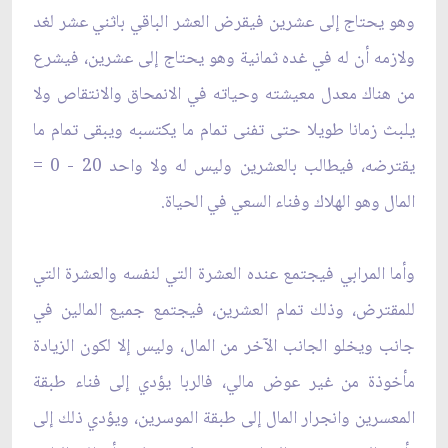
وهو يحتاج إلى عشرين فيقرض العشر الباقي باثني عشر لغد
ولازمه أن له في غده ثمانية وهو يحتاج إلى عشرين، فيشرع
من هناك معدل معيشته وحياته في الانمحاق والانتقاص ولا
يلبث زمانا طويلا حتى تفنى تمام ما يكتسبه ويبقى تمام ما
يقترضه، فيطالب بالعشرين وليس له ولا واحد 20 - 0 =
المال وهو الهلاك وفناء السعي في الحياة.
وأما المرابي فيجتمع عنده العشرة التي لنفسه والعشرة التي
للمقترض، وذلك تمام العشرين، فيجتمع جميع المالين في
جانب ويخلو الجانب الآخر من المال، وليس إلا لكون الزيادة
مأخوذة من غير عوض مالي، فالربا يؤدي إلى فناء طبقة
المعسرين وانجرار المال إلى طبقة الموسرين، ويؤدي ذلك إلى