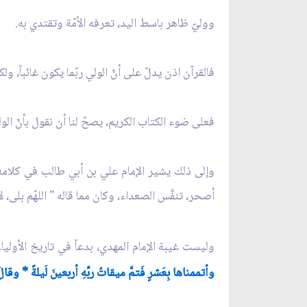
ووليّ ظاهر باسط اليد، تعرفه الأمّة وتقتدي به.
فالقرآن اذن يدلّ على أنّ الولي ربّما يكون غائباً، 
فعلى ضوء الكتاب الكريم، يصحّ لنا أن نقول بأنّ ا
وإلى ذلك يشير الإمام علي بن أبي طالب في كلامه ل
أصحر، تنفَّس الصعداء، وكان مما قاله " اللهّم بلى، لا 
وليست غيبة الإمام المهدي، بدعاً في تاريخ الأولياء
وأتممناها بِعَشرٍ فَتمَّ ميقاتُ ربِّهِ أربعينَ لَيلة