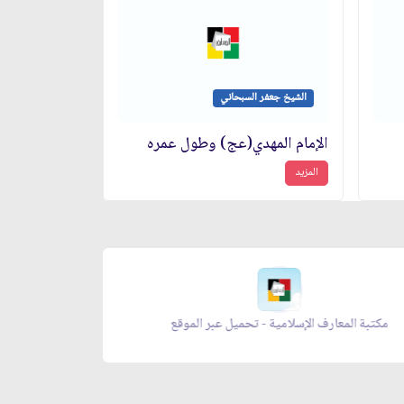
الشيخ جعفر السبحاني
الإمام المهدي(عج) وطول عمره
المزيد
موقع
معراج الصلاة - تحميل عبر الموقع