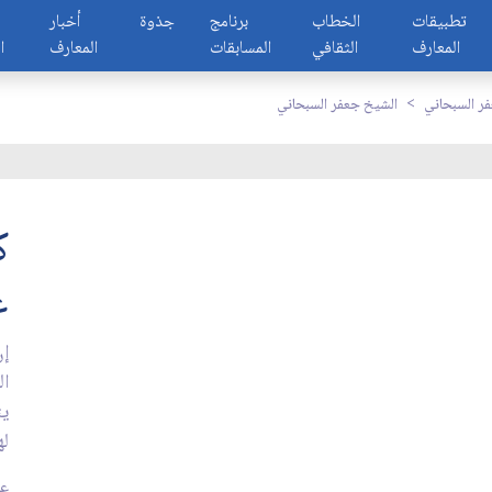
تطبيقات
الخطاب
برنامج
جذوة
أخبار
المعارف
الثقافي
المسابقات
المعارف
ا
ر السبحاني
الشيخ جعفر السبحاني
ك
غ
إن
ال
يت
له
عد