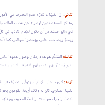
الثاني:
إنّ الغَيبَة لا تلازم عدم التصرف في الأم
يمتلكها المستضعفون ليصونها عن غصب الملك، ولم يَع
فأي مانع حينئذ من أن يكون للإمام الغائب في كلّ
ويحجّ ويصاحب الناس، ويحضر المجالس، كما دلّت عل
الثالث:
المُسَلّم هو عدم إمكان وصول عموم الناس إ
الذين يُستَدَرُّ بهم الغمام، لهم التشرّف بلقائه، وال
الرابع:
لا يجب على الإمام أن يتولّى التصرّف في الأ
الغيبة الصغرى، كان له وكلاء أربعة، يقومون بحوائ
للقضاء واجراء سياسات، وإقامة الحدود، وجعلهم ح