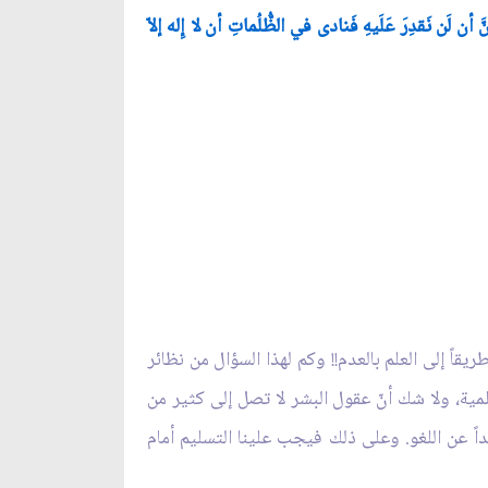
َ أن لَن نَقدِرَ عَلَيهِ فَنادى في الظُّلُماتِ أن لا إِله إلاّ
يقاً إلى العلم بالعدم!! وكم لهذا السؤال من نظائر
لمية، ولا شك أنّ عقول البشر لا تصل إلى كثير من
داً عن اللغو. وعلى ذلك فيجب علينا التسليم أمام