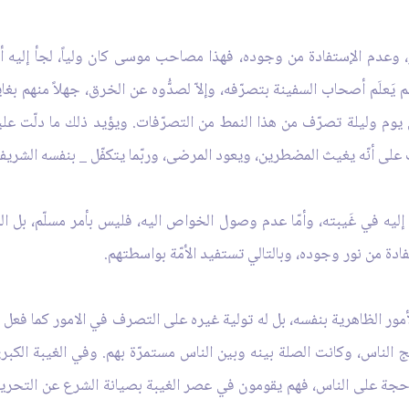
ور، وعدم الإستفادة من وجوده، فهذا مصاحب موسى كان ولياً، لجأ إليه أ
لَم أصحاب السفينة بتصرّفه، وإلاّ لصدُّوه عن الخرق، جهلاً منهم بغاية
 يوم وليلة تصرّف من هذا النمط من التصرّفات. ويؤيد ذلك ما دلّت عل
ى أنّه يغيث المضطرين، ويعود المرضى، وربّما يتكفّل _ بنفسه الشريفة
ليه في غَيبته، وأمّا عدم وصول الخواص اليه، فليس بأمر مسلّم، بل الذ
استفادة من نور وجوده، وبالتالي تستفيد الأمّة بواسطتهم.
مور الظاهرية بنفسه، بل له تولية غيره على التصرف في الامور كما فعل الإ
ج الناس، وكانت الصلة بينه وبين الناس مستمرّة بهم. وفي الغيبة الكبرى 
جة على الناس، فهم يقومون في عصر الغيبة بصيانة الشرع عن التحريف،