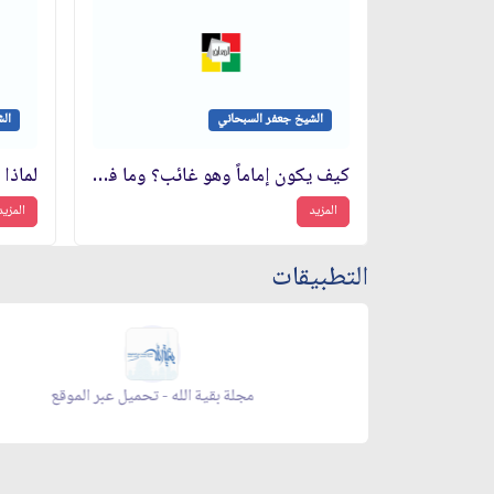
الشيخ جعفر السبحاني
ال
كيف يكون إماماً وهو غائب؟ وما فائدته؟
لماذا
المزيد
المزيد
التطبيقات
زاد شهر رمضان - appstore
زاد شهر رمضان