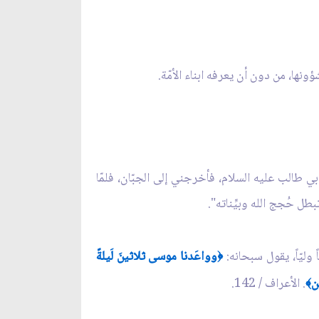
ونها، من دون أن يعرفه ابناء الأمّة.
ي طالب عليه السلام، فأخرجني إلى الجبّان، فلمّا
تبطل حُجج الله وبيِّناته".
وليّاً، يقول سبحانه:
وواعَدنا موسى ثلاثينَ لَيلةً
﴿
ن
. الأعراف / 142.
﴾