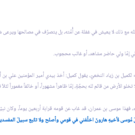
ولكنّه مع ذلك لا يعيش في غفلة عن أُمّته، بل يتصرّف في مصالحها ويرعى شؤ
لولي إمّا ولي حاضر مشاهد، أو غائب محجوب.
كميل بن زياد النخعيّ، يقول كميل: أخذ بيدي أمير المؤمنين علي بن أب
تخلو الأرض من قائم لله بحجّةٍ، إمّا ظاهراً مشهوراً، أو خائفاً مغموراً لئلاّ 
، فهذا موسى بن عمران، قد غاب عن قومه قرابة أربعين يوماً، وكان نبيّاً 
ً * وقالَ مُوسى لأخيهِ هارونَ اخلُفني في قومي وأصلح ولا تتّبع سبيلَ المفسدي