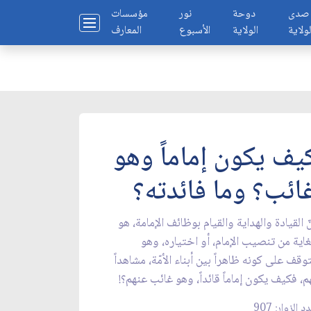
صدى
دوحة
نور
مؤسسات
لولاية
الولاية
الأسبوع
المعارف
يف يكون إماماً وهو
ائب؟ وما فائدته؟
ّ القيادة والهداية والقيام بوظائف الإمامة، هو
غاية من تنصيب الإمام، أو اختياره، وهو
وقف على كونه ظاهراً بين أبناء الأمّة، مشاهداً
م، فكيف يكون إماماً قائداً، وهو غائب عنهم؟!
د الزوار: 907