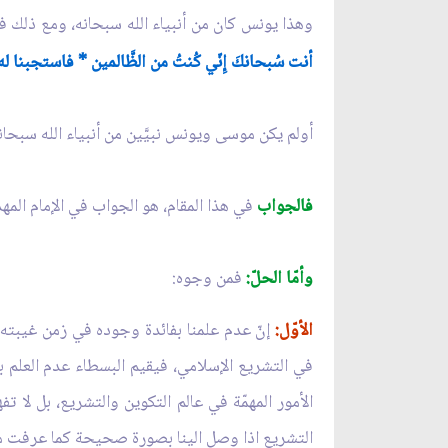
وهذا يونس كان من أنبياء الله سبحانه، ومع ذلك 
أنت سُبحانكَ إِنّي كُنتُ من الظَّالمين * فاستجبنا له ون
أولم يكن موسى ويونس نبيَّين من أنبياء الله سبحا
فالجواب
في هذا المقام، هو الجواب في الإمام المهد
وأمّا الحلّ:
فمن وجوه:
الأوّل:
إنّ عدم علمنا بفائدة وجوده في زمن غيبته، ل
في التشريع الإسلامي، فيقيم البسطاء عدم العلم با
الأمور المهمّة في عالم التكوين والتشريع، بل لا 
التشريع اذا وصل الينا بصورة صحيحة كما عرفت من 