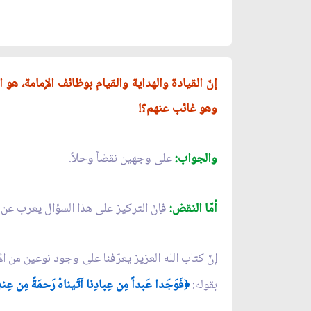
إنّ القيادة والهداية والقيام بوظائف الإمامة، هو ا
وهو غائب عنهم؟!
والجواب:
على وجهين نقضاً وحلاً.
أمّا النقض:
فإنّ التركيز على هذا السؤال يعرب عن عدم
إنّ كتاب الله العزيز يعرّفنا على وجود نوعين من ا
بقوله:
فَوَجَدا عَبداً مِن عِبادِنا آتَيناهُ رَحمَةً مِن عِندِن
﴿