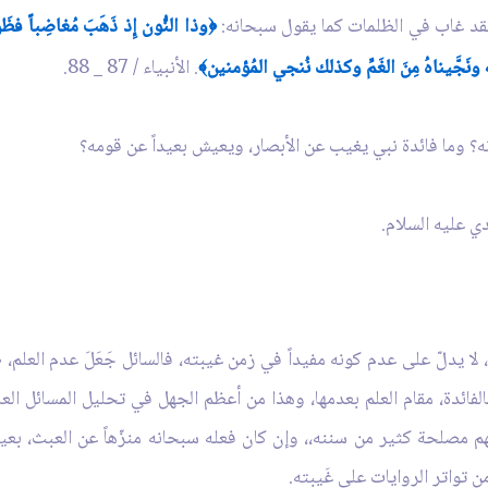
فقد غاب في الظلمات كما يقول سبحانه:
وذا النُّون إِذ ذَهَبَ مُغاضِباً فظَنّ
﴿
َجَّيناهُ مِنَ الغَمِّ وكذلك نُنجي المُؤمنين
. الأنبياء / 87 _ 88.
﴾
نه؟ وما فائدة نبي يغيب عن الأبصار، ويعيش بعيداً عن قومه؟
ي عليه السلام.
ا يدلّ على عدم كونه مفيداً في زمن غيبته، فالسائل جَعَلَ عدم العلم، طر
لفائدة، مقام العلم بعدمها، وهذا من أعظم الجهل في تحليل المسائل الع
تفهم مصلحة كثير من سننه،، وإن كان فعله سبحانه منزّهاً عن العبث، بعي
تواتر الروايات على غَيبته.