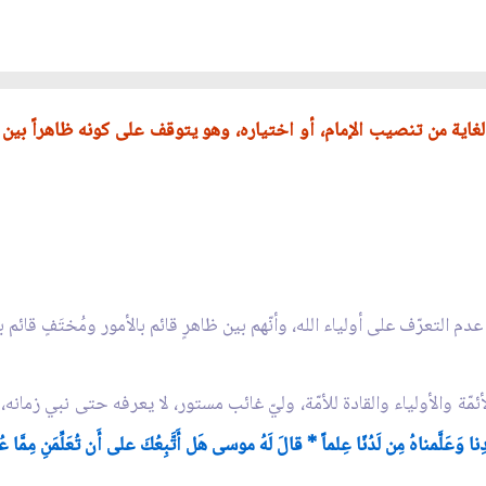
لغاية من تنصيب الإمام، أو اختياره، وهو يتوقف على كونه ظاهراً بين أبن
 التعرّف على أولياء الله، وأنّهم بين ظاهرٍ قائم بالأمور ومُختَفٍ قائم 
لأئمّة والأولياء والقادة للأمّة، وليّ غائب مستور، لا يعرفه حتى نبي ز
ا وَعَلَّمناهُ مِن لَدُنّا عِلماً * قالَ لَهُ موسى هَل أَتَّبِعُكَ على أَن تُعَلِّمَنِ مِمَّا ع