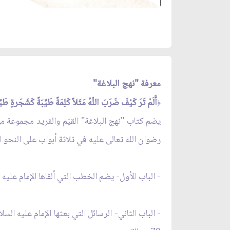
معرفة "نهج البلاغة"
أَلَمْ تَرَ كَيْفَ ضَرَبَ اللّهُ مَثَلاً كَلِمَةً طَيِّبَةً كَشَجَرةٍ طَيِّ
﴿
يضم كتاب "نهج البلاغة" القيَم والفريد مجموعة من
رضوان الله تعالى عليه في ثلاثة أبواب على النحو ال
- الباب الأول- يضم الخطب التي ألقاها الإمام عليه السلا
- الباب الثاني- الرسائل التي بعثها الإمام عليه ا