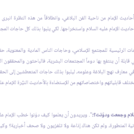
ديث الإمام من ناحية الفن البلاغي، وانطلاقاً من هذه النظرة انبرى لج
أحاديث الإمام عليه السلام واستخراجها. لكي يلبوا بذلك كل حاجات المجتم
حاجات الرئيسية للمجتمع الإسلامي، وحاجات الناس المادية والمعنوية، 
ابلة أن ينتفع بها دوماً المجتمعات البشرية، فالباحثون والمحققون
في معارف نهج البلاغة وعلومه، ليلبوا بذلك حاجات المتعطشين إلى الحقي
تلف قابلياتهم واختصاصاتهم من الإستضاءة بالأحاديث النيَّرة للإمام علي
لام وجمعت ودوَنت؟:
". ويريدون أن يعلموا كيف دوَنوا خطب الإمام علي 
نية المتطورة، ولم تكن هناك إذاعة ولا تلفزيون ولا صحف أخبارية؟ وكيف