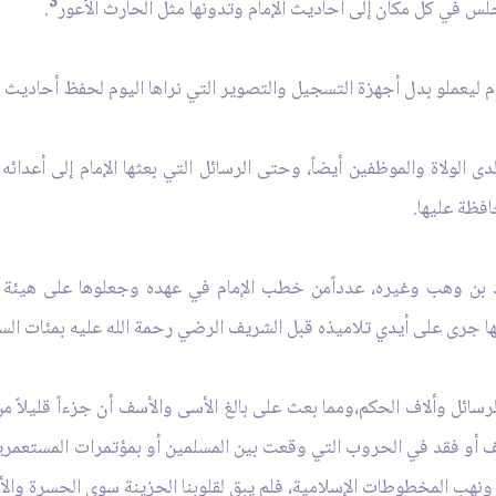
3
.
ى الولاة والموظفين أيضاً، وحتى الرسائل التي بعثها الإمام إلى أعدائ
افظة عليها.
زيد بن وهب وغيره، عدداًمن خطب الإمام في عهده وجعلوها على هيئ
نها جرى على أيدي تلاميذه قبل الشريف الرضي رحمة الله عليه بمئات الس
ئل وألاف الحكم،ومما بعث على بالغ الأسى والأسف أن جزءاً قليلاً من 
تلف أو فقد في الحروب التي وقعت بين المسلمين أو بمؤتمرات المستعمرين
هب المخطوطات الإسلامية، فلم يبق لقلوبنا الحزينة سوى الحسرة والألم 