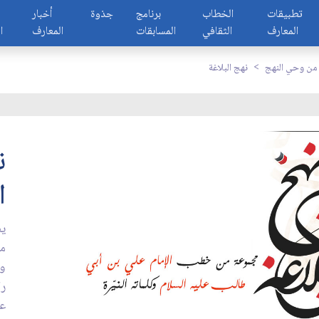
تطبيقات
الخطاب
برنامج
جذوة
أخبار
المعارف
الثقافي
المسابقات
المعارف
ا
ن وحي النهج
نهج البلاغة
ن
ا
يض
من
وك
را
عل