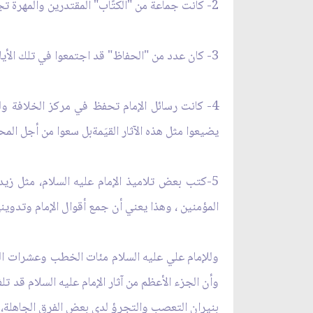
2- كانت جماعة من "الكتًاب" المقتدرين والمهرة تجلس في كل مكان إلى أحاديث الإمام وتدونها مثل الحارث الأعور
3- كان عدد من "الحفاظ" قد اجتمعوا في تلك الأيام ليعملو بدل أجهزة التسجيل والتصوير التي نراها اليوم لحفظ أحاديث الإمام حيثما ألقاها ثم نقلها إلى المجتمع.
4- كانت رسائل الإمام تحفظ في مركز الخلافة ولد
يضيعوا مثل هذه الآثار القيَمةبل سعوا من أجل المح
5-كتب بعض تلاميذ الإمام عليه السلام، مثل 
المؤمنين ، وهذا يعني أن جمع أقوال الإمام وتدوي
وللإمام علي عليه السلام مئات الخطب وعشرات الرسا
وأن الجزء الأعظم من آثار الإمام عليه السلام قد 
بنيران التعصب والتجرؤ لدى بعض الفرق الجاهلة، ون