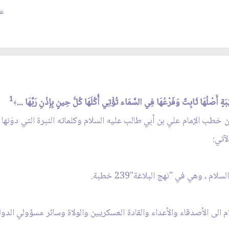
عدد
1
بَةٍ أَصْلُهَا ثَابِتٌ وَفَرْعُهَا فِي السَّمَاء تُؤْتِي أُكُلَهَا كُلَّ حِينٍ بِإِذْنِ رَبِّهَا ...
﴾
 خطب الإمام علي بن أبي طالب عليه السلام وكلماته النبرة التي دوَنها
آتي:
م ، وهي في "نهج البلاغة"239 خطبة.
لسلام الى الأصدقاء والأعداء والقادة العسكريين والولاة وسائر مسؤولي ال