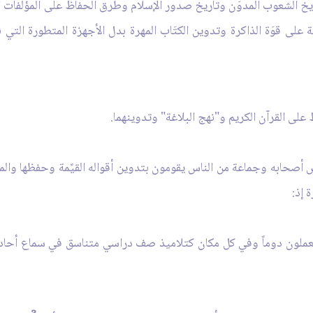
اريخ الشعوب المدوَن وتاريخ صدور الإسلام وطرق الحفاظ على المؤلفات ا
 على قوَة الذاكرة وتدوين الكتَاب المهرة بدل الأجهزة المتطورة التي
على القرآن الكريم و"نهج البلاغة" وتدوينهما.
 أصحابه وجماعة من الناس يقومون بتدوين أقواله القيًمة وحفظها والمح
 إذ:
م يعملون دوماً وفي كل مكان كتلاميذ صف دراسي متناسق في سماع أحا