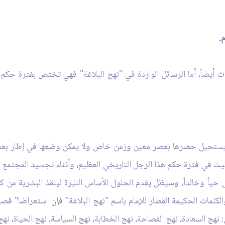
.
لاث أيضاً، أما الرسائل الواردة في "نهج البلاغة" فهي تختص بفترة حكم
نة يستحيل حصرها بعصر معين وزمن خاص ولا يمكن وضعها في إطار بعض
يت في فترة حكم هذا الرجل التاريخي العظيم، وأثناء تجسيد المجتمع الإسل
قى حياً وخالداً، وسيظل يقدم الحلول الأساس النيَرة لينقذ البشرية م
مات الحكيمة القصار للإمام باسم "نهج البلاغة" فإن استعراضا" قصيراً
هج السعادة، نهج الفصاحة، نهج الخطابة، نهج السياسة، نهج الحياة، نهج 