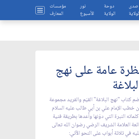
صدى
دوحة
نور
مؤسسات
لولاية
الولاية
الأسبوع
المعارف
ظرة عامة على نهج
لبلاغة
م كتاب "نهج البلاغة" القيَم والفريد مجموعة
 خطب الإمام علي بن أبي طالب عليه السلام
لماته النبرة التي دوَنها وأعدها بطريقة فنية
ئعة العلامة الشريف الرضي رضوان الله تعالى
يه في ثلاثة أبواب على النحو الآتي: