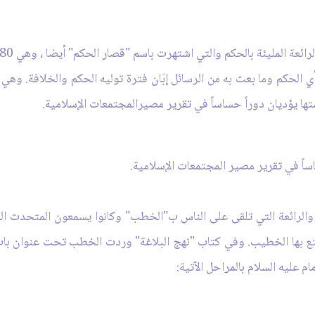
ئعة المليئة بالحكم والتي اشتهرت باسم "قصار الحكم" أيضا ، وهي 480 كلمة.
الحكم وما بعث به من الرسائل إبَان فترة توليه الحكم والخلافة. وهي
ستها يؤديان دوراً حساساً في تقرير مصيرالمجتمعات الإسلامية.
ساً في تقرير مصير المجتمعات الإسلامية.
ة والرائعة التي تلقى على الناس ب"الخطب" وكانوا يسمعون المتحدث الم
يتمتع بها الخطيب. وفي كتاب "نهج البلاغة" وردت الخطب تحت عنوان ب
م عليه السلام بالمراحل الآتية: