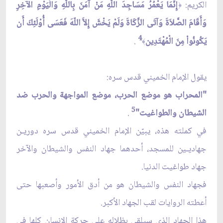
الكريم:
إِنَّمَا يَعْمُرُ مَسَاجِدَ اللّهِ مَنْ آمَنَ بِاللّهِ وَالْيَوْمِ الآخِرِ
﴿
وَأَقَامَ الصَّلاَةَ وَآتَى الزَّكَاةَ وَلَمْ يَخْشَ إِلاَّ اللّهَ فَعَسَى أُوْلَئِكَ أَن
4
يَكُونُواْ مِنَ الْمُهْتَدِين
.
﴾
يقول الإمام الخميني قدس سره:
"المحراب هو موضع الحرب، موضع المواجهة والحرب ضد
5
الشيطان والطواغيت"
.
في كملته هذه، يبيّن الإمام الخميني قدس سره دوريـن
جهاديـين للمسجد، أحدهما جهاد النفس والشيطان والآخر
جهاد طواغيت الدنيا.
فجهاد النفس والشيطان هو من أدق الأمور وأصعبها حتى
أعطته الروايات لقب الجهاد الأكبر.
هذا الجهاد الذي سيلقي بظلاله على حركة الإنسان كلها في