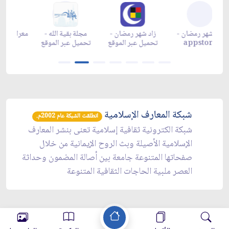
زاد شهر رمضان -
زاد شهر رمضان -
زاد شهر رمضان -
م
appgallery
appstore
تحميل عبر الموقع
تح
شبكة المعارف الإسلامية
انطلقت الشبكة عام 2002م.
شبكة الكترونية ثقافية إسلامية تعنى بنشر المعارف
الإسلامية الأصيلة وبث الروح الإيمانية من خلال
صفحاتها المتنوعة جامعة بين أصالة المضمون وحداثة
العصر ملبية الحاجات الثقافية المتنوعة