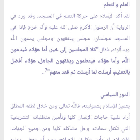
العلم والتعلم
لقد أكد الإسلام على حركة التعلم في المسجد، وقد ورد في
الرواية أن الرسول الأكرم صلى الله عليه وأله خرج فإذا في
المسجد مجلسان، مجلس يتفقهون ومجلس يدعون اللَّه
ويسألونه، فقال:
"كلا المجلسين إلى خير، أما هؤلاء فيدعون
اللَّه، وأما هؤلاء فيتعلمون ويفقهون الجاهل، هؤلاء أفضل
7
بالتعليم، أرسلت لما أرسلت ثم قعد معهم"
.
الدور السياسي
يتميز الإسلام بشموليته، فاللَّه تعالى ومن خلال لطفه المطلق
أراد تلبية حاجات الإنسان كلها وتأمين متطلباته التشريعية
التي تكفل سعادته وحل مشاكله كلها ومن جميع الجهات،
فالإسلام لم يأتِ بتكليف الإصلاح دون أن يعطي دواءه