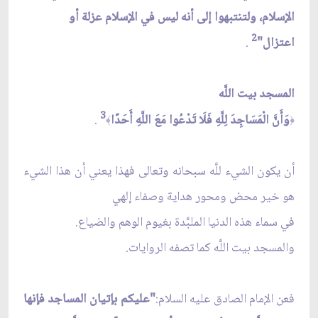
الإسلام، ولتنتبهوا إلى أنه ليس في الإسلام عزلة أو
2
اعتزال"
.
المسجد بيت اللَّه
3
وَأَنَّ الْمَسَاجِدَ لِلَّهِ فَلَا تَدْعُوا مَعَ اللَّهِ أَحَدًا
.
﴾
﴿
أن يكون الشيء للَّه سبحانه وتعالى فهذا يعني أن هذا الشيء
هو خير محض ومحور هداية وصفاء إلهي
في سماء هذه الدنيا الملبَّدة بغيوم الوهم والضياع.
والمسجد بيت اللَّه كما تصفه الروايات.
فعن الإمام الصادق عليه السلام:
"عليكم بإتيان المساجد فإنها