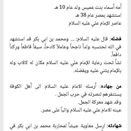
أمه أسماء بنت عميس ‏ولد عام 10 هـ
استشهد بمصر عام 38 هـ
عاصر الإمام علي عليه السلام
فضله
: قال عليه السلام: ... ومحمد بن ابي بكر قد استشهد
في الله نحتسبه ولداً ناجحاً وعاملاً كادحاً، سيفاً قاطعاً وركناً
دافعاً.
نشأ تحت رعاية الإمام علي عليه السلام مكان له كالاب وله
بالإمام يثني عليه ويفضله‏.
من جهاده
: أرسله الامام عليه السلام الى أهل الكوفة
يستنفرهم لنصرته في حرب الجمل .
وقد شهد معركة الجمل.
عينه الامام علي عليه السلام والياً على مصر.
شهادته
: ارسل معاوية جيشاً لمحاربة محمد بن ابي بكر في