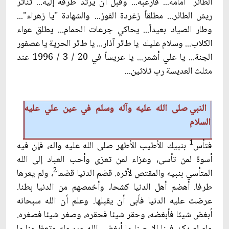
الطائر أمامه... فأرعبه... وقبل أن يرتد طرفه إليه... تناثر
ريش الطائر... مطلقاً زغردة الفوز... والشهادة "يا زهراء"...
وطار الصياد بعيداً... يحاكي جرعات الحمام... يطلق عواء
الكلاب... وسلام عليك يا طائر آذار... يا طائر الحرية يا عصفور
الجنة... يا علي أشمر... يا عريساً في 20 / 3 / 1996 عند
مثلث العديسة رب ثلاثين...
النبي صلى الله عليه وآله وسلم في عين علي عليه
السلام
1
فتأس
بنبيك الأطيب الأطهر صلى الله عليه واله، فإن فيه
أسوة لمن تأسى، وعزاء لمن تعزى وأحب العباد إلى الله
2
المتأسي بنبيه والمقتص لأثره. قضم الدنيا قضما
، ولم يعرها
طرفا. أهضم أهل الدنيا كشحا، وأخمصهم من الدنيا بطنا.
عرضت عليه الدنيا فأبى أن يقبلها. وعلم أن الله سبحانه
أبغض شيئا فأبغضه، وحقر شيئا فحقره، وصغر شيئا فصغره.
ولو لم يكن فينا إلا حبنا ما أبغض الله ورسوله وتعظيمنا ما