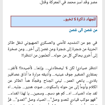
مصر وقد أسر محمد في المعركة وقتل.
للجهاد ذاكرة لا تخبو..
من غصن الى غصن
في جو من التشديد الأمني والعسكري الصهيوني تنقل طائر
الحرية من شجرة إلى شجرة ومن غصن إلى آخر... ومن صخرة
إلى أخرى يحاكي كل من حوله... أتعلمون من انتظر؟!
انتظر صيادي! لكن لا ليصطادني... وإنما... لأصيده!؟ لأنقر...
بمنقاري الصغير جوف عينيه... وأذيقه مرارة ما أذاق عصافير
بلادي... يانعي العمر... ليني الجناح وفجأة هدأ الطائر عن
الكلام وأومأ إلى من حوله بالسكوت... صوت هدير... جلبه... اه
لقد جاء الصياد... اه... كم هو دسم... وسمين... يا لهذا الغداء...
"فهو موكب قيادي للعدو وصل"... الصياد وصل "العدو"... فرَّ