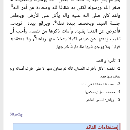
3
صغر الله ورسوله لكفى به شقاقا لله ومحادة عن أمر الله
.
ولقد كان صلى الله عليه واله يأكل على الأرض، ويجلس
4
جلسة العبد، ويخصف بيده نعله
، ويرقع بيده ثوبه،...
فأعرض عن الدنيا بقلبه، وأمات ذكرها من نفسه، وأحب أن
5
تغيب زينتها عن عينه، لكيلا يتخذ منها رياشا
، ولا يعتقدها
قرارا ولا يرجو فيها مقاما، فأخرجها.
1- تأس: أي اقتد.
2- القضم: الأكل بأطراف الأسنان، كأنه لم يتناول منها إلا على أطراف أسنانه ولم
يملاء منها فمه.
3- المحادة المخالفة في عناد
4- خصف النعل: إصلاحها
5- الرياش: اللباس الفاخر
ج2ص58
إستفتاءات القائد