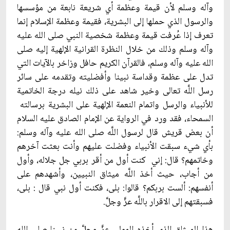
وآله وسلم لأن قيمة وعظمة أي شريعة نابعة من مؤسسها
والرسول الذي حملها إلى البشرية، فقيمة وعظمة الإسلام إنما
تعرف إذا عُرفت قيمة وعظمة شخصية النبي صلى الله عليه
وآله وسلم وذلك من خلال النظرة القرانية الإلهية إليه صلى
الله عليه وآله وسلم، فالقرآن الكريم حافل وزاخر بالآيات التي
تدل على عظمة وقداسة نبينا وأفضليته وتقدمه على سائر
رسل اللَّه تعالى وخير شاهد على ذلك نيله درجة الخاتمية
للأنبياء والرسل واتمام النعمة الإلهية على البشرية برسالته
السمحاء، فقد ورد في الرواية عن الإمام الصادق عليه السلام
أن بعض قريش قال لرسول اللَّه صلى الله عليه وآله وسلم:
بأي شي‏ء سبقت الأنبياء وفضلت عليهم وأنت بعثت آخرهم
وخاتمهم؟ قال: إني كنت أول من أقر بربي جل جلاله، وأول
من أجاب، حيث أخذ اللَّه ميثاق النبيين، وأشهدهم على
أنفسهم: ألست بربكم؟ قالوا: بلى، فكنت أول نبي قال : بلى،
فسبقتهم إلى الاقرار باللَّه عزَّ وجلّ‏َ.
هذا الميثاق الذي أخذه المولى عزَّ وجلّ‏َ من نبينا صلى الله