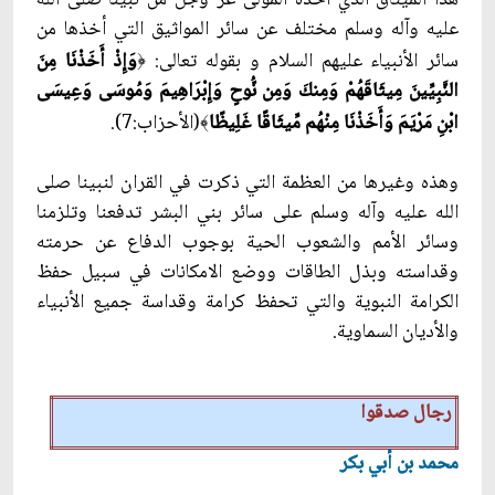
عليه وآله وسلم مختلف عن سائر المواثيق التي أخذها من
سائر الأنبياء عليهم السلام و بقوله تعالى:
وَإِذْ أَخَذْنَا مِنَ
﴿
النَّبِيِّينَ مِيثَاقَهُمْ وَمِنكَ وَمِن نُّوحٍ وَإِبْرَاهِيمَ وَمُوسَى وَعِيسَى
ابْنِ مَرْيَمَ وَأَخَذْنَا مِنْهُم مِّيثَاقًا غَلِيظًا
(الأحزاب:7).
﴾
وهذه وغيرها من العظمة التي ذكرت في القران لنبينا صلى
الله عليه وآله وسلم على سائر بني البشر تدفعنا وتلزمنا
وسائر الأمم والشعوب الحية بوجوب الدفاع عن حرمته
وقداسته وبذل الطاقات ووضع الامكانات في سبيل حفظ
الكرامة النبوية والتي تحفظ كرامة وقداسة جميع الأنبياء
والأديان السماوية.
رجال صدقوا
محمد بن أبي بكر