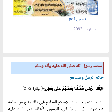
تحميل pdf
عدد الزوار: 2092
محمد رسول الله صلى الله عليه وآله وسلم
خاتم الرسل وسيدهم
تِلْكَ الرُّسُلُ فَضَّلْنَا بَعْضَهُمْ عَلَى بَعْضٍ
(البقرة:253)
﴾
﴿
عندما نفتخر بانتمائنا للإسلام العظيم فإن ذلك ينبع من عظمة
شخصية المؤسس والباني، الرسول الأعظم صلى الله عليه