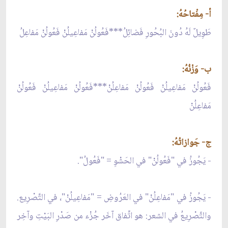
أ- مِفْتاحُهُ:
طَوِيلٌ لَهُ دُونَ البُحُورِ فَضائِلُ***فَعُولُنْ مَفاعِيلُنْ فَعُولُنْ مَفاعِلُ
ب- وَزْنُهُ:
فَعُولُنْ مَفاعِيلُنْ فَعُولُنْ مَفاعِلُنْ***فَعُولُنْ مَفاعِيلُنْ فَعُولُنْ
مَفاعِلُنْ
ج- جَوازاتُهُ:
- يَجُوزُ في "فَعُولُنْ" في الحَشْوِ = "فَعُولُ".
- يَجُوزُ في "مَفاعِلُنْ" في العَرُوضِ = "مَفاعِيلُنْ"، في التَّصْرِيع.
والتَّصْرِيعُ في الشعر: هو اتِّفاق آخَر جُزْء من صَدْرِ البَيْتِ وآخِر