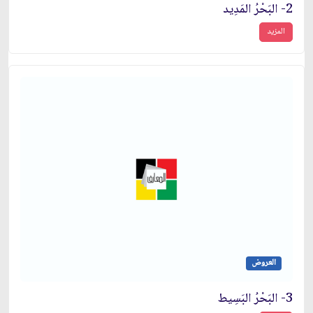
2- البَحْرُ المَدِيد
المزيد
العروض
3- البَحْرُ البَسِيط