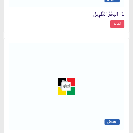
1- البَحْرُ الطَّوِيل
المزيد
العروض