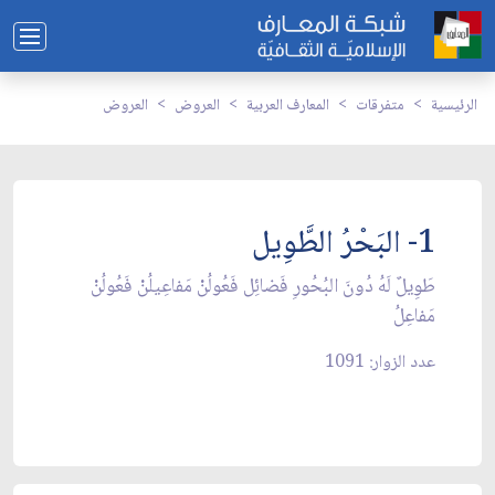
الرئيسية
متفرقات
المعارف العربية
العروض
العروض
1- البَحْرُ الطَّوِيل
طَوِيلٌ لَهُ دُونَ البُحُورِ فَضائِل فَعُولُنْ مَفاعِيلُنْ فَعُولُنْ
مَفاعِلُ
عدد الزوار: 1091