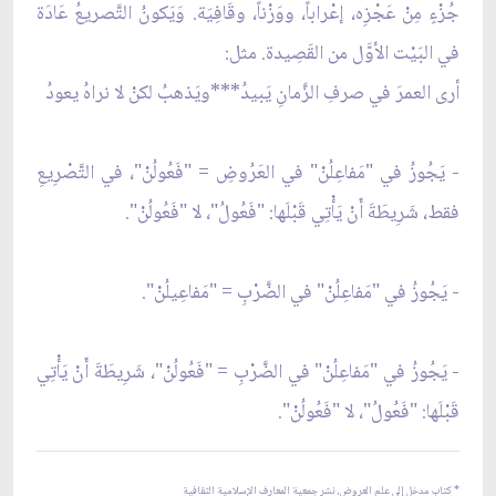
جُزْءٍ مِنْ عَجْزِه، إعْراباً، ووَزْناً، وقَافِيَة. وَيَكونُ التَّصريعُ عَادَة
في البَيْت الأوَّل من القَصِيدة. مثل:
أرى العمرَ في صرفِ الزَّمانِ يَبيدُ***ويَذهبُ لكنْ لا نراهُ يعودُ
- يَجُوزُ في "مَفاعِلُنْ" في العَرُوضِ = "فَعُولُنْ"، في التَّصْرِيعِ
فقط، شَرِيطَةَ أَنْ يَأْتِي قَبْلَها: "فَعُولُ"، لا "فَعُولُنْ".
- يَجُوزُ في "مَفاعِلُنْ" في الضَّرْبِ = "مَفاعِيلُنْ".
- يَجُوزُ في "مَفاعِلُنْ" في الضَّرْبِ = "فَعُولُنْ"، شَرِيطَةَ أَنْ يَأْتِي
قَبْلَها: "فَعُولُ"، لا "فَعُولُنْ".
* كتاب مدخل إلى علم العروض، نشر جمعية المعارف الإسلامية الثقافية