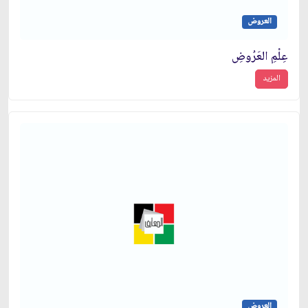
العروض
عِلْمِ العَرُوضِ
المزيد
العروض