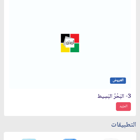
العروض
3- البَحْرُ البَسِيط
المزيد
التطبيقات