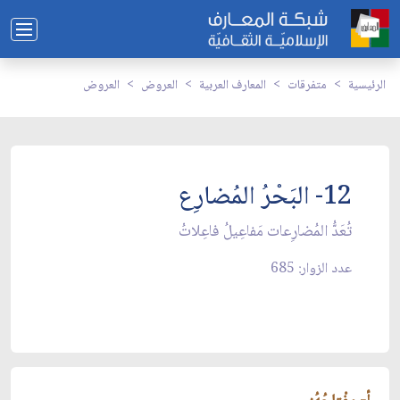
الرئيسية
متفرقات
المعارف العربية
العروض
العروض
12- البَحْرُ المُضارِع
تُعَدُّ المُضارِعات مَفاعِيلُ فاعِلاتُ
عدد الزوار: 685