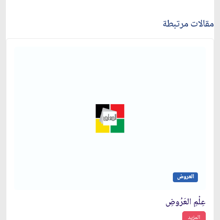
مقالات مرتبطة
العروض
عِلْمِ العَرُوضِ
المزيد