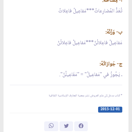
أ- مِفْتاحُهُ:
تُعَدُّ المُضارِعاتُ***مَفاعِيلُ فاعِلاتُ
ب- وَزْنُهُ:
مَفاعِيلُ فاعِلاتُنْ***مَفاعِيلُ فاعِلاتُنْ
ج- جَوازاتُهُ:
ـ يَجُوزُ في "مَفاعِيلُ" = "مَفَاعِيلُنْ".
* كتاب مدخل إلى علم العروض، نشر جمعية المعارف الإسلامية الثقافية
2015-12-01