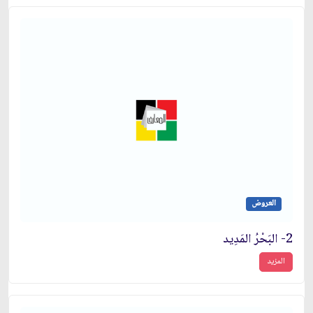
العروض
2- البَحْرُ المَدِيد
المزيد