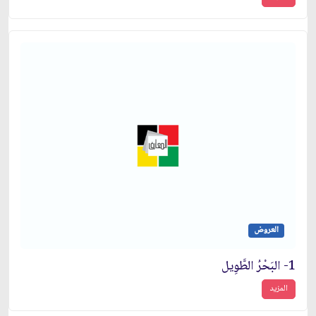
العروض
1- البَحْرُ الطَّوِيل
المزيد