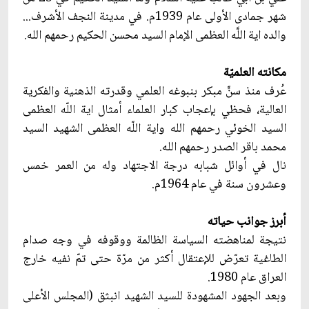
شهر جمادى الأولى عام 1939م. في مدينة النجف الأشرف...
والده اية اللَّه العظمى الإمام السيد محسن الحكيم رحمهم الله.
مكانته العلميّة
عُرف منذ سنّ‏ٍ مبكر بنبوغه العلمي وقدرته الذهنية والفكرية
العالية، فحظي بإعجاب كبار العلماء أمثال اية اللّه العظمى
السيد الخوئي رحمهم الله واية اللّه العظمى الشهيد السيد
محمد باقر الصدر رحمهم الله.
نال في أوائل شبابه درجة الاجتهاد وله من العمر خمس
وعشرون سنة في عام 1964م.
أبرز جوانب حياته
نتيجة لمناهضته السياسة الظالمة ووقوفه في وجه صدام
الطاغية تعرّض للإعتقال أكثر من مرّة حتى تمّ نفيه خارج
العراق عام 1980.
وبعد الجهود المشهودة للسيد الشهيد انبثق (المجلس الأعلى