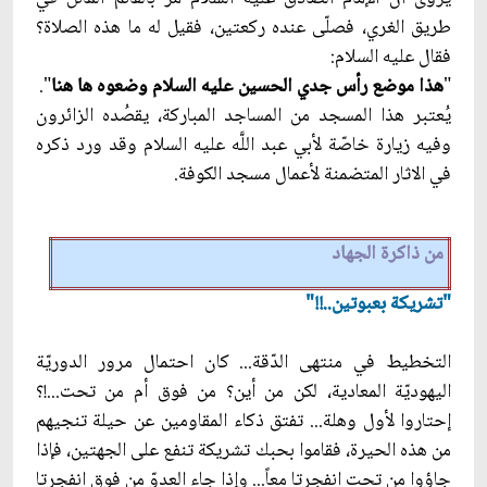
طريق الغري، فصلّى عنده ركعتين، فقيل له ما هذه الصلاة؟
فقال عليه السلام:
"
هذا موضع رأس جدي الحسين عليه السلام وضعوه ها هنا
".
يُعتبر هذا المسجد من المساجد المباركة، يقصُده الزائرون
وفيه زيارة خاصّة لأبي عبد اللَّه عليه السلام وقد ورد ذكره
في الاثار المتضمنة لأعمال مسجد الكوفة.
من ذاكرة الجهاد
"تشريكة بعبوتين..!!"
التخطيط في منتهى الدّقة... كان احتمال مرور الدوريّة
اليهوديّة المعادية، لكن من أين؟ من فوق أم من تحت...!؟
إحتاروا لأول وهلة... تفتق ذكاء المقاومين عن حيلة تنجيهم
من هذه الحيرة، فقاموا بحبك تشريكة تنفع على الجهتين، فإذا
جاؤوا من تحت انفجرتا معاً... وإذا جاء العدوّ من فوق انفجرتا