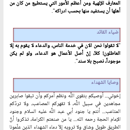
المعارف الإلهية ومن أعظم الأمور التي يستطيع من كان من
أهلها أن يستفيد منها بحسب ادراكه
".
ضياء القائد
"
لا تقولوا نحن الان في خدمة الناس، والدعاء لا يقوم به إلا
العاطلون! كلاّ، إنّ أصل الأعمال هو الدعاء، ولو لم يكن
موجوداً، نصبح بلا سند
".
وصايا الشهداء
إخوتي... أوصيكم بتقوى اللَّه ونظم أمرِكم وأن تبقوا صابرين
مجاهدين في سبيل اللَّه، لا تقهركم المصاعب، ولا تردّكم
المتاعب... أنتم يا جنود أبي عبد اللَّه عليه السلام وجنود
الإمام الحجة رحمه الله... يا من صنعتم الكرامة، تذكروا أنّ‏َ
الطريق طويل وشاق ولا ترويه إلاّ دماء الشهداء الذين علّمونا