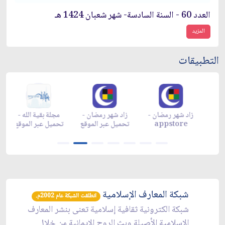
العدد 60 - السنة السادسة- شهر شعبان 1424 هـ
المزيد
التطبيقات
زاد شهر رمضان -
زاد شهر رمضان -
زاد شهر رمضان -
م
appgallery
appstore
تحميل عبر الموقع
تح
شبكة المعارف الإسلامية
انطلقت الشبكة عام 2002م.
شبكة الكترونية ثقافية إسلامية تعنى بنشر المعارف
الإسلامية الأصيلة وبث الروح الإيمانية من خلال