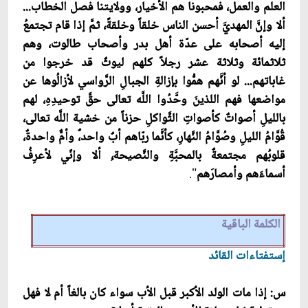
العلم والعمل، فمحبونا هم الأخيار، وولايتنا فصل الخطاب...
ألا وإنّ‏َ المهديّ‏َ أحسن الناس خلقاً وخلقةً، ثمّ‏َ إذا قام تجتمعُ
إليه أصحابه على عدّة أهل بدر وأصحاب طالوت، وهم
ثلاثمائة وثلاثة عشر رجلاً كلهم ليوثٌ قد خرجوا من
غاباتهم... لو أنَّهم همُّوا بإزالةِ الجبالِ الرَّواسي لأزالُوها عن
مواضعها فهم اللذينَ وحَّدُوا اللَّه تعالى حقّ‏َ توحيدِهِ، لهم
بالليلِ أصواتٌ كأصواتِ الثَّواكلِ حزناً من خشية اللَّه تعالى،
قُوَّامُ الليلِ وصُوَّامُ النَّهارِ، كأنَّما ربّاهم أبٌ واحد،ٌ وأمّ‏ٌ واحدةٌ،
قلوبُهم مجتمعةٌ بالمحبَّةِ والنَّصيحة،ِ ألا وإنّي لأعرِفُ
أسماءَهم وأمصارَهم
".
الكلمة الباقية
إستفتاءات القائد
س: إذا مات الولد الأكبر قبل الأب سواء كان بالغاً أم لا فهل