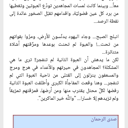
معاً... وبينما كانت لمسات المجاهدين تودّع العبوتين وتغطيها
من برد كل عين فضوليّة، واقدامهم تقبّل الصخور عائدة إلى
نقطة الرصد...
انبلج الصبح... وجاء اليهود يدنّسون الأرض، ومرّوا بقواتهم
من تحت...! والعبوة لم تحنث بوعدها ومزّقتهم أشلاءً
متناثرة...
لكن ما يدهش أن العبوة الثانية لم تنفجر!! ترى ما هي
المشكلة؟ المجاهدون في حيرتهم والأعداء في هرج ومرج
والمسعفون ينزلون إلى القتلى من ناحية العبوة التي لم
تنفجر... وهنا وقعت المفاجأة الكبرى وأطلقت العبوة الثانية
رفضها لكلّ محتل يقترب منها ومن أرضها، فمزقتهم تمزيقاً
ولم تزيدهم إلا خسارا... "واللَّه خير الماكرين".
صدى الرحمان