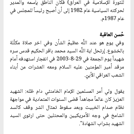
للثورة الإسلامية في العراق) فكان الناطق بإسمه والمدير
لحركته السياسية عام 1982 إلى أن أصبح رئيساً للمجلس في
عام 1987م.
حُسن العاقبة
وفي يومٍ هو عند اللَّه عظيمُ الشأن وفي اخر صلاة مكلّلة
بالخشوع. إرتحل اية اللَّه السيد محمد باقر الحكيم قدس سره
شهيداً يوم الجمعة في 29-8-2003 في انفجار استهدفه أمام
مرقد أمير المؤمنين عليه السلام ومعه العشرات من أبناء
الشعب العراقي الأبيّ.
يقول ولي أمر المسلمين الإمام الخامنئي‏ دام ظله: الشهيد
العزيز كان عالماً مجاهداً قضى السنوات المتمادية في مواجهة
نظام صدام الخبيث وبعد سقوط تمثال الشر وقف كالسد
الشامخ في وجه الأمريكيين والمحتلين حتى ارتوى السيد
الشهيد بشراب الشهادة".