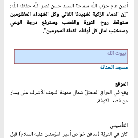
أمين عام حزب اللَّه سماحة السيد حسن نصر اللَّه حفظه اللَّه:
"
إن الدماء الزكية لشهيدنا الغالي وكل الشهداء المظلومين
ستوقظ روح الثورة والغضب‏ وسترفع درجة الوعي
وستخيّب‏ امال كل أولئك القتلة المجرمين
".
بيوت الله
مسجد الحنانة
الموقع
يقع في العراق المحتلّ شمال مدينة النجف الأشرف على يسار
من قصد الكوفة.
التأسيس
كان في الثويّة (مدفن خواص أمير المؤمنين عليه السلام) قبل