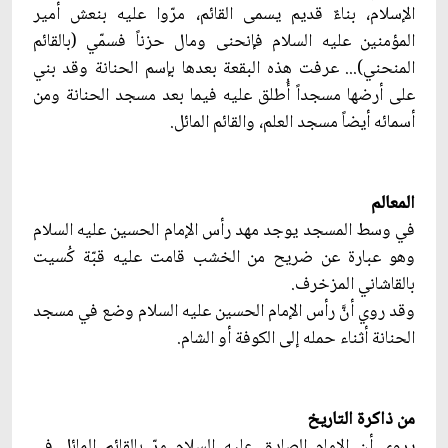
الإسلام، بناءٌ قديم يسمى القائم، مرّوا عليه بنعش أمير
المؤمنين عليه السلام فإنحنى ومال حزناً فسمّي (بالقائم
المنحني)... عرفت هذه البقعة بعدها بإسم الحنانة وقد بني
على أرضها مسجداً أُطلق عليه فيما بعد مسجد الحنانة ومن
أسمائه أيضاً مسجد العلم، والقائم المائل.
المعالم
في وسط المسجد يوجد مهد رأس الإمام الحسين عليه السلام
وهو عبارة عن ضريح من الخشب قامت عليه قبّة كُسيت
بالقاشاني المزخرف.
وقد روي أنّ‏َ رأس الإمام الحسين عليه السلام وضع في مسجد
الحنانة أثناء حمله إلى الكوفة أو الشام.
من ذاكرة التاريخ
يروى أن الإمام الصادق عليه السلام مرّ بالقائم المائل في