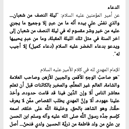
الدعاء
عن أمير المؤمنين عليه السلام: "
ليلة النصف من شعبان...
والذي نفسُ عليٍ بيده أنّه ما من عبدٍ إلا وجميع ما يجري
عليه من خير وشر مقسوم له في ليلة النصف من شعبان إلى
اخر السنة في مثل تلك الليلة المقبلة، وما من عبدٍ يحييها
ويدعو بدعاء الخضر عليه السلام (دعاء كميل) إلا أجيب
له
".
الإمام المهدي لله في كلام الأمير عليه السلام
"
هو صاحبُ الوجهِ الأقمر، والجبين الأزهر، وصاحب العلامة
والشامة، العالم غير المعلَّم، والمخبر بالكائنات قبل أن تعلم
معاشر الناس ألا وإن الدِّين فينا قد قامت حدوده، وأخذ
علينا عهوده، ألا وإنّ‏َ المهدي يطلب القصاص ممَّن لا يعرف
حقَّنا، وهو الشاهد بالحق، وخليفة اللَّه على خلقه، اسمه
كإسم جدِّه رسول اللَّه صلى الله عليه وآله وسلم ابن الحسن
بن عليّ‏ِ من ولد فاطمة من ذريَّة الحسين ولدي فنحنُ... أصل