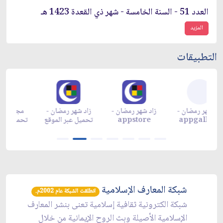
العدد 51 - السنة الخامسة - شهر ذي القعدة 1423 هـ
المزيد
التطبيقات
زاد شهر رمضان -
زاد شهر رمضان -
زاد شهر رمضان -
م
appgallery
appstore
تحميل عبر الموقع
تح
شبكة المعارف الإسلامية
انطلقت الشبكة عام 2002م.
شبكة الكترونية ثقافية إسلامية تعنى بنشر المعارف
الإسلامية الأصيلة وبث الروح الإيمانية من خلال