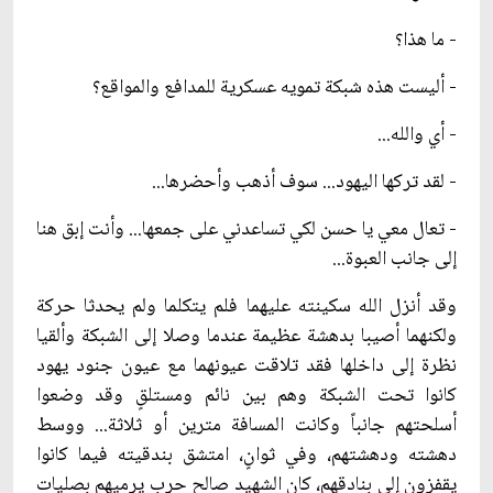
- ما هذا؟
- أليست هذه شبكة تمويه عسكرية للمدافع والمواقع؟
- أي والله...
- لقد تركها اليهود... سوف أذهب وأحضرها...
- تعال معي يا حسن لكي تساعدني على جمعها... وأنت إبق هنا
إلى جانب العبوة...
وقد أنزل الله سكينته عليهما فلم يتكلما ولم يحدثا حركة
ولكنهما أصيبا بدهشة عظيمة عندما وصلا إلى الشبكة وألقيا
نظرة إلى داخلها فقد تلاقت عيونهما مع عيون جنود يهود
كانوا تحت الشبكة وهم بين نائم ومستلقٍ وقد وضعوا
أسلحتهم جانباً وكانت المسافة مترين أو ثلاثة... ووسط
دهشته ودهشتهم، وفي ثوانٍ، امتشق بندقيته فيما كانوا
يقفزون إلى بنادقهم، كان الشهيد صالح حرب يرميهم بصليات