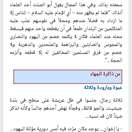
سمعته بذلك. وفي هذا المجال يقول أبو الصلت أحد العلماء
آنذاك: "فلما لم يظهر منه – أي الإمام عليه السلام – للناس إلا
ما ازداد به فضلاً عندهم ومحلاً في نفوسهم جلب عليه
المتكلمين من البلدان طمعاً في أن يقطعه واحد منهم فيسقط
محله عند العلماء فكان لا يكلمه خصم من اليهود والنصارى
والمجوس والصابئين والبراهمة والملحدين والدهرية ولا
خصم من فرق المسلمين المخالفين له إلا قطعه وألزمه
الحجة...".
من ذاكرة الجهاد
عبوة وبارودة وثلاثة
ثلاثة رجال، جلسوا في ظل عريشة على سطح في بلدة
جبشيت، والجو قائظ، وفجأة نهض أحدهم جالساً وكأنه تذكر
شيئاً كان قد نسيه...
- يا إخوان... يوجد مكان مرّت فيه أمس دورية مؤللة لليهود...