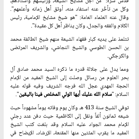
قدس سره: "من أجلّ مشايخ الشيعة، ورئيسهم وأستاذهم،
وكل من تأخّر عنه استفاد منه، أوثق أهل زمانه وأعلمهم".
وقال عنه العلماء العامة: "هو شيخ مشايخ الإمامية، رئيس
الكلام والفقه والجدل، وكان يناظر أهل كل عقيدة".
تتلمذ على يديه كبار فقهاء الشيعة منهم شيخ الطائفة محمد
بن الحسن الطوسي والشيخ النجاشي، والشريف المرتضى
والكرجكي.
ومما يدل على جلالة قدره ما ذكره السيد محمد صادق آل
بحر العلوم من رسائل وصلت إلى الشيخ المفيد من الإمام
الحجة المهدي عجل الله فرجه الشريف وفيه قوله عليه
السلام: "
سلام الله عليك أيها الولي المخلص فينا باليقين
".
توفي الشيخ سنة 413 هـ وكان يوم وفاته يوماً مشهوداً حيث
شيعه ثمانون ألفاً ونقل إلى الكاظمية حيث دفن عند رجلي
الإمام محمد الجواد عليه السلام وقد بلغت كتب الشيخ
المفيد ما يقرب المئتين منها المقنعة، الإرشاد، الإيضاح في