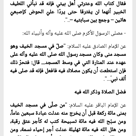
فقال كتاب الله وعترتي أهل بيتي فإنه قد نبأني اللطيف
الخبير أنهما لن يفترقا حتى يردّا عليّ الحوض كإصبعيّ
هاتين – وجمع بين سبابتيه –
..".
- مصلى الرسول الأكرم صلى الله عليه وآله وأنبياء الله:
عن الإمام الصادق عليه السلام: "
صلّ في مسجد الخيف وهو
مسجد منى وكان مسجد رسول الله صلى الله عليه وآله على
عهده عند المنارة التي في وسط المسجد... قال: فتحرّ ذلك
فإن استطعت أن يكون مصلاك فيه فافعل فإنه قد صلى فيه
ألف نبي
ّ...".
فضل الصلاة وذكر الله فيه
عن الإمام الباقر عليه السلام: "
من صلّى في مسجد الخيف
بمنى مائة ركعة قبل أن يخرج منه عدلت عبادة سبعين عاماً،
ومن سبّح الله فيه مائة تسبيحة كتب له كأجر عتق رقبة،
ومن هلل الله فيه مائة تهليلة عدلت أجر إحياء نسمة، ومن