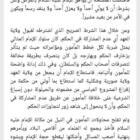
فاقتضت المصلحة أن يوافق الإمام عليه السلام بالعرض ولكن
بشرط: أن لا يولّي أحداً ولا يعزل أحداً ولا ينقد رسماً ويكون
في الأمر من بعيد مشيراً.
ومن خلال هذا الشرط الصريح الذي اشترطه لقبول ولاية
العهد أي عدم المشاركة في الحكم، كان سلوك الإمام المثالي
يمثل ضربة لكل خطط المأمون ومؤامراته حيث لم يتأثر
بزخارف الحكم وبهارجه بل كان يتصرف بطريقة مخالفة
لتصرفات أصحاب الحكم والسلطان، وفي ذلك إدانة واضحة
للمأمون وأتباعه. فاستطاع الإمام أن يجعل من ولاية العهد
ولاية صورية وشكلية كما استطاع بما أوتي من حكمة من
إفراغ المشروع العباسي من مضمونه والحيلولة دون إسباغ
الشرعية على خلافة المأمون عن طريق عدم المشاركة في
الحكم، وأن لا يتحول إلى شاهد زور لتجاوزات الحكم.
ولم تفلح محاولات المأمون في النيل من مكانة الإمام عليه
السلام فأخذ يجمع له العلماء من أقاصي البلاد ويأمرهم
بتهئية أصعب المسائل وأشكلها ليقطع حجة الإمام ويشوه