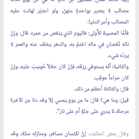
مصائب لا يعتبر بواحدةٍ منهنّ، ولو اعتبَر لهانت عليه
المصائب وأمر الدنيا:
فأمّا المصيبة الأُولى: فاليوم الذي ينقص من عمره. قال: وإنْ
ناله نُقصان في ماله اغتمّ به، والدهر يخلف عنه والعمر لا
يردّه شيء.
والثانية: أنّه يستوفي رزقه، فإنْ كان حلالاً حُوسِبَ عليه، وإنْ
كان حراماً عوقِب.
قال: والثالثة أعظم من ذلك.
قيل: وما هي؟ قال: ما مِن يومٍ يمسي إلاّ وقد دنا مِن الآخرة
مرحلة، لا يدري على جنّةٍ أم على نار".
وقال بعض الحكماء:
إنّ الإنسان مسافر، ومنازله ستّة، وقد