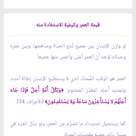
قيمة العمر وكيفية الاستفادة منه
لو وازن الإنسان بين جميع مُتَع الحياة ومباهجها، وبين عمره
وحياته لوَجد أنّ العمر أغلى وأنفس منها جميعاً.
العمر هو الوقت المُحدّد الذي لا يستطيع الإنسان إطالة أمده،
وتمديد أجلِه المقدّر المحتوم:
وَلِكُلِّ أُمَّةٍ أَجَلٌ فَإِذَا جَاءَ
﴿
أَجَلُهُمْ لا يَسْتَأْخِرُونَ سَاعَةً وَلا يَسْتَقْدِمُونَ
(الأعراف: 34).
﴾
كما يستحيل استرداد ما تصرّم مِن العمر، ولو بذَل المرء في
سبيل ذلك جميع مقتنيات الحياة.