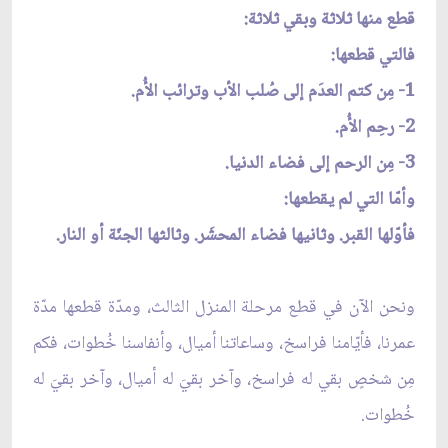
قطع منها ثلاثة وبقي ثلاثة:
فالتي قطعها:
1- مِن كتم العدَم إلى صُلب الأب وترائب الأُم.
2- رحِم الأُم.
3- مِن الرحم إلى فضاء الدنيا.
وأمّا التي لم يقطعها:
فأوّلها القبر. وثانيها فضاء المحشَر. وثالثها الجنّة أو النار.
ونحن الآن في قطع مرحلة المنزل الثالث، ومدّة قطعها مدّة
عمرنا، فأيّامنا فراسخ، وساعاتنا أميال، وأنفاسنا خُطوات، فكم
مِن شخصٍ بقي له فراسخ، وآخر بقيَ له أميال، وآخر بقيَ له
خُطوات.