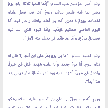
وقال أمير المؤمنين عليه ‌السلام:
"إنّما الدنيا ثلاثة أيّام: يومٌ
مضى بما فيه فليس بعائد، ويومٌ أنت فيه فحقّ عليك
اغتنامه، ويومٌ لا تدري أنت مِن أهله، ولعلك راحل فيه، أمّا
اليوم الماضي فحكيم مُؤدّب، وأمّا اليوم الذي أنت فيه
فصديقٌ مودّع، وأمّا غد فإنّما في يديك منه الأمل".
وقال (عليه‌ السلام):
"ما مِن يومٍ يمرُّ على ابن آدم، إلاّ قال له
ذلك اليوم: أنا يومٌ جديد، وأنا عليك شهيد، فقل فيّ خيراً،
واعمل فيّ خيراً، أشهد لك به يوم القيامة، فإنّك لنْ تراني بعد
هذا أبداً".
وروي أنّه جاء رجلٌ إلى عليّ بن الحسين عليه‌ السلام يشكو
إليه حاله، فقال:"مسكينٌ ابن آدم، له في كلّ يومٍ ثلاث