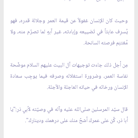
وحيث كان الإنسان غفولاً عن قيمة العمر وجلالة قدره، فهو
يُسرِف عابثاً في تَضييعه وإبادته، غير آبهٍ لما تصرّم منه، ولا
مُغتنِم فرصته السانحة.
مِن أجل ذلك جاءت توجيهات آل البيت عليهم ‌السلام موضّحة
نفاسة العمر، وضرورة استغلاله وصرفه فيما يوجِب سعادة
الإنسان ورخائه في حياته العاجلة والآجلة.
قال سيّد المرسلين صلى‌الله ‌عليه‌ وآله في وصيّته لأبي ذر:"يا
أبا ذر، كُن على عمرك أشحّ منك على درهمك ودينارك".