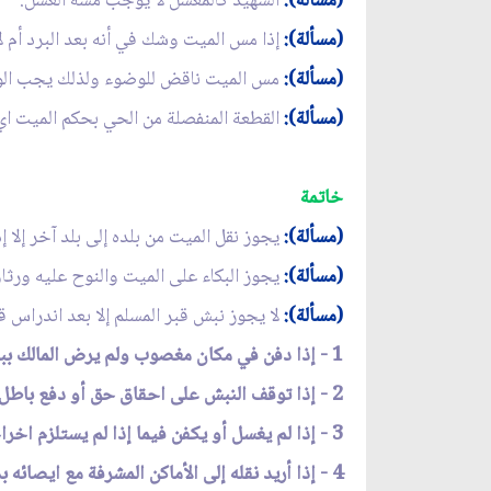
(مسألة):
الشهيد كالمغسل لا يوجب مسه الغسل.
(مسألة):
إذا مس الميت وشك في أنه بعد البرد أم لا
(مسألة):
مس الميت ناقض للوضوء ولذلك يجب الوض
(مسألة):
القطعة المنفصلة من الحي بحكم الميت اي 
خاتمة
(مسألة):
يجوز نقل الميت من بلده إلى بلد آخر إلا إ
(مسألة):
يجوز البكاء على الميت والنوح عليه ورثاؤ
(مسألة):
لا يجوز نبش قبر المسلم إلا بعد اندراس ق
1 - إذا دفن في مكان مغصوب ولم يرض المالك ببقائه فيه ولو مع العوض.
2 - إذا توقف النبش على احقاق حق أو دفع باطل.
3 - إذا لم يغسل أو يكفن فيما إذا لم يستلزم اخراجه الهتك.
4 - إذا أريد نقله إلى الأماكن المشرفة مع ايصائه بذلك.