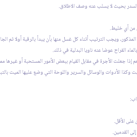
السدر بحيث لا يسلب عنه وصف الاطلاق.
ص من أي خليط.
لمذكور، ويجب الترتيب أثناء كل غسل منها بأن يبدأ بالرقبة أولا ثم الجان
ماء القراح عوضا عنه ناويا البدلية في ذلك.
م إذا جعلت الأجرة في مقابل القيام ببعض الأمور المستحبة أو غيرها مم
يت وكذا الأدوات والوسائل والسرير واللوحة التي وضع عليها الميت بالتبع
اب:
على الأقل.
إلى القدمين.