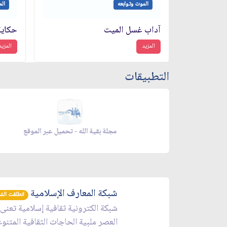
الموت وتوابعه
الم
آداب غسل الميت
حكاية
المزيد
المزيد
التطبيقات
زاد شهر رمضان - appstore
شبكة المعارف الإسلامية
انطلقت الشبكة 
شبكة الكترونية ثقافية إسلامية تعنى
العصر ملبية الحاجات الثقافية المتنو