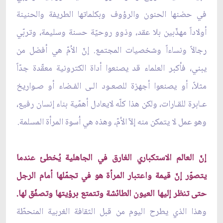
في حضنها الحنون والرؤوف وبكلماتها الطريفة والحنينة
أولاداً مهذّبين بلا عقد، وذوو روحيّة حسنة وسليمة، وتربّي
رجالاً ونساءاً وشخصيات المجتمع. إنّ الاُمّ هي أفضل من
يبني، فأكبر العلماء قد يصنعوا أداة الكترونية معقّدة جدّاً
مثلاً، أو يصنعوا أجهزة للصعـود الـى الفـضاء أو صـواريخ
عـابرة للقـارات، ولكن هذا كلّه لايعادل أهمّية بناء إنسان رفيع،
وهو عمل لا يتمكن منه إلاّ الاُمّ، وهذه هي اُسوة المرأة المسلمة.
إنّ العالم الاستكباري الغارق في الجاهلية يُخطئ عندما
يتصوّر إنّ قيمة واعتبار المرأة هو في تجمّلها أمام الرجل
حتى تنظر إليها العيون الطائشة وتتمتع برؤيتها وتصفّق لها.
وهذا الذي يطرح اليوم من قبل الثقافة الغربية المنحطّة