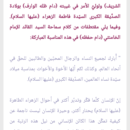
الشريف) ولوليِّ الأمر في غيبته (دام ظله الوارف) بولادة
الصدِّيقة الكبرى السيّدة فاطمة الزهراء (عليها السلام).
وفيما يلي مقتطفات من كلام سماحة السيد القائد الإمام
الخامنئي (دام حفظه) في هذه المناسبة المباركة:
" أُبارك لجميع النساء والرجال المحبّين والطالبين للحقّ في
أنحاء العالم، وكذلك لكم أيّها الأخوة والأخوات بمناسبة ميلاد
سيّدة نساء العالمين، الصدّيقة الكبرى (عليها السلام).
إنّ الإنسان كلّما فكّر وتدبّر أكثر في أحوال الزهراء الطاهرة
(عليها السلام) يحتار أكثر، وحيرة الإنسان ليست ناجمة عن
كيفية تمكّن هذا الكائن الإنساني من نيل هذه الرتبة من