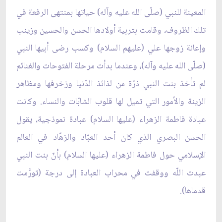
المعينة للنبي (صلّى الله عليه وآله) حياتها بمنتهى الرفعة في
تلك الظروف، وقامت بتربية أولادها الحسن والحسين وزينب
وإعانة زوجها علي (عليهم السلام) وكسب رضى أبيها النبي
(صلّى الله عليه وآله)، وعندما بدأت مرحلة الفتوحات والغنائم
لم تأخذ بنت النبي ذرّة من لذائذ الدّنيا وزخرفها ومظاهر
الزينة والأمور التي تميل لها قلوب الشابّات والنساء. وكانت
عبادة فاطمة الزهراء (عليها السلام) عبادة نموذجية، يقول
الحسن البصري الذي كان أحد العبّاد والزهّاد في العالم
الإسلامي حول فاطمة الزهراء (عليها السلام) بأنّ بنت النبي
عبدت اللّه ووقفت في محراب العبادة إلى درجة (تورَّمت
قدماها).