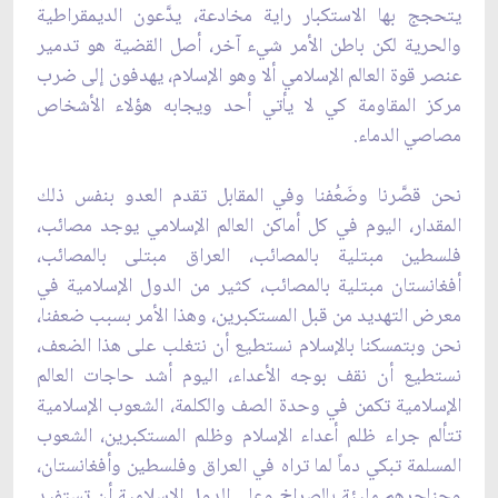
يتحجج بها الاستكبار راية مخادعة، يدَّعون الديمقراطية
والحرية لكن باطن الأمر شي‏ء آخر، أصل القضية هو تدمير
عنصر قوة العالم الإسلامي ألا وهو الإسلام، يهدفون إلى ضرب
مركز المقاومة كي لا يأتي أحد ويجابه هؤلاء الأشخاص
مصاصي الدماء.
نحن قصَّرنا وضَعُفنا وفي المقابل تقدم العدو بنفس ذلك
المقدار، اليوم في كل أماكن العالم الإسلامي يوجد مصائب،
فلسطين مبتلية بالمصائب، العراق مبتلى بالمصائب،
أفغانستان مبتلية بالمصائب، كثير من الدول الإسلامية في
معرض التهديد من قبل المستكبرين، وهذا الأمر بسبب ضعفنا،
نحن وبتمسكنا بالإسلام نستطيع أن نتغلب على هذا الضعف،
نستطيع أن نقف بوجه الأعداء، اليوم أشد حاجات العالم
الإسلامية تكمن في وحدة الصف والكلمة، الشعوب الإسلامية
تتألم جراء ظلم أعداء الإسلام وظلم المستكبرين، الشعوب
المسلمة تبكي دماً لما تراه في العراق وفلسطين وأفغانستان،
وحناجرهم مليئة بالصراخ وعلى الدول الإسلامية أن تستفيد