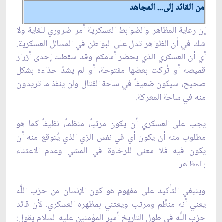
من القائد إلى... المجاهد
إن رعاية المظاهر والضوابط العسكرية أمر ضروري للغاية ولا
شك في أن الظواهر تدل على البواطن في المسائل العسكرية.
أي أن العسكري الذي يحضر أمامكم وقد سقطت إحدى أزرار
قميصه أو تُركت بعضها مفتوحة، أو لم يشدّ حذاءه بشكل
صحيح، سيكون ضعيفاً في ساحة القتال ولن ينفذ ما تريدون
منه في ساحة المعركة.
يجب على العسكري أن يكون مرتباً، منظماً، نظيفاً كما هو
مطلوب منه أن يكون أي في نفس الزي الذي يُتوقع منه أن
يكون فيه فلا معنى للرخاوة في المشي وعدم الاعتناء
بالمظاهر
وينبغي التأكيد على مفهوم هو كون الإنسان من حزب اللَّه
يعني أنه منظَّم ومرتب ويعتني بمظهره العسكري. لأن قائد
حزب اللَّه في طول التاريخ أمير المؤمنين عليه السلام يقول: