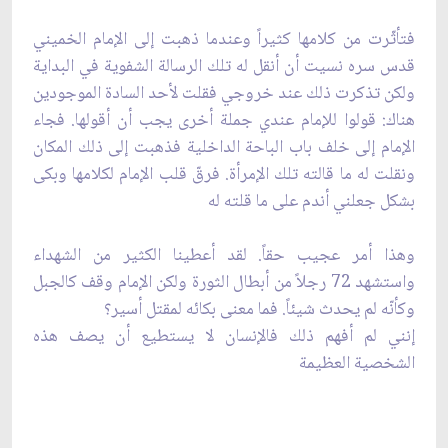
فتأثّرت من كلامها كثيراً وعندما ذهبت إلى الإمام الخميني
قدس سره نسيت أن أنقل له تلك الرسالة الشفوية في البداية
ولكن تذكرت ذلك عند خروجي فقلت لأحد السادة الموجودين
هناك: قولوا للإمام عندي جملة أخرى يجب أن أقولها. فجاء
الإمام إلى خلف باب الباحة الداخلية فذهبت إلى ذلك المكان
ونقلت له ما قالته تلك الإمرأة. فرقّ قلب الإمام لكلامها وبكى
بشكل جعلني أندم على ما قلته له
وهذا أمر عجيب حقاً. لقد أعطينا الكثير من الشهداء
واستشهد 72 رجلاً من أبطال الثورة ولكن الإمام وقف كالجبل
وكأنّه لم يحدث شيئاً. فما معنى بكائه لمقتل أسير؟
إنني لم أفهم ذلك فالإنسان لا يستطيع أن يصف هذه
الشخصية العظيمة