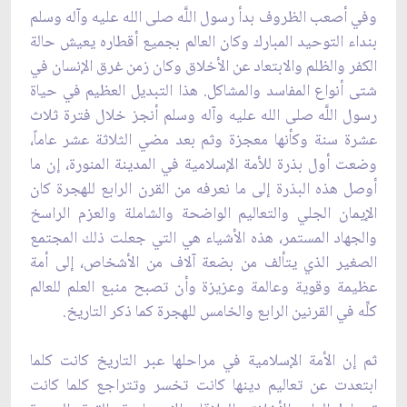
وفي أصعب الظروف بدأ رسول اللَّه
صلى الله عليه وآله وسلم
بنداء التوحيد المبارك وكان العالم بجميع أقطاره يعيش حالة
الكفر والظلم والابتعاد عن الأخلاق وكان زمن غرق الإنسان في
شتى أنواع المفاسد والمشاكل. هذا التبديل العظيم في حياة
رسول اللَّه صلى الله عليه وآله وسلم أنجز خلال فترة ثلاث
عشرة سنة وكأنها معجزة وثم بعد مضي الثلاثة عشر عاماً،
وضعت أول بذرة للأمة الإسلامية في المدينة المنورة، إن ما
أوصل هذه البذرة إلى ما نعرفه من القرن الرابع للهجرة كان
الإيمان الجلي والتعاليم الواضحة والشاملة والعزم الراسخ
والجهاد المستمر، هذه الأشياء هي التي جعلت ذلك المجتمع
الصغير الذي يتألف من بضعة آلاف من الأشخاص، إلى أمة
عظيمة وقوية وعالمة وعزيزة وأن تصبح منبع العلم للعالم
كلِّه في القرنين الرابع والخامس للهجرة كما ذكر التاريخ
.
ثم إن الأمة الإسلامية في مراحلها عبر التاريخ كانت كلما
ابتعدت عن تعاليم دينها كانت تخسر وتتراجع كلما كانت