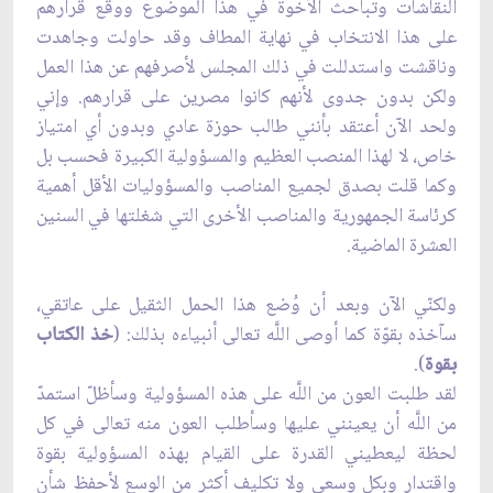
النقاشات وتباحث الأخوة في هذا الموضوع ووقع قرارهم
على هذا الانتخاب في نهاية المطاف وقد حاولت وجاهدت
وناقشت واستدللت في ذلك المجلس لأصرفهم عن هذا العمل
ولكن بدون جدوى لأنهم كانوا مصرين على قرارهم. وإني
ولحد الآن أعتقد بأنني طالب حوزة عادي وبدون أي امتياز
خاص، لا لهذا المنصب العظيم والمسؤولية الكبيرة فحسب بل
وكما قلت بصدق لجميع المناصب والمسؤوليات الأقل أهمية
كرئاسة الجمهورية والمناصب الأخرى التي شغلتها في السنين
العشرة الماضية.
ولكنّي الآن وبعد أن وُضع هذا الحمل الثقيل على عاتقي،
سآخذه بقوّة كما أوصى اللَّه تعالى أنبياءه بذلك: (
خذ الكتاب
بقوة
).
لقد طلبت العون من اللَّه على هذه المسؤولية وسأظلّ استمدّ
من اللَّه أن يعينني عليها وسأطلب العون منه تعالى في كل
لحظة ليعطيني القدرة على القيام بهذه المسؤولية بقوة
واقتدار وبكل وسعي ولا تكليف أكثر من الوسع لأحفظ شأن