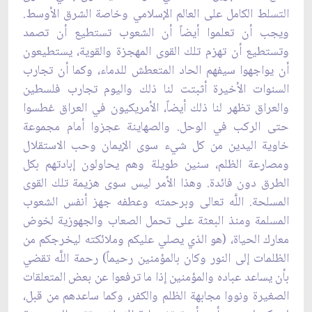
التسلط الكامل على العالم الإسلامي وخاصة الشرق الأوسط.
ويجب أن تعلموا أيضاً أن الشعوب تستطيع أن تصمد
وتستطيع أن تهزم تلك القوى المهجزة والقوية، يستطيعون
أن يواجهوا سيفهم الحاد المتعطش للدماء، وكما أن تجارب
السنوات الأخيرة أثبتت لنا ذلك واليوم تجارب فلسطين
والعراق تظهر لنا ذلك أيضاً، الأمريكيون في العراق غطسوا
حتى الركب في الوحل. والصهاينة عجزوا أمام مجموعة
خاوية اليدين من كل شي‏ء سوى الإيمان وحب الاستقلال
ومصارعة الظلم، سنين طويلة وهم يحاولون إبادتهم بكل
الطرق دون فائدة. وهذا الأمر ليس سوى هزيمة تلك القوى
المسلحة. اللَّه تعالى وبرحمته وعطفه جهز أنفس الشعوب
المسلمة ومنذ البعثة على تحمل الصعاب والجهوزية لخوض
معارك الحياة، (هو الذي يصلي عليكم وملائكته ليخرجكم من
الظلمات إلى النور وكان بالمؤمنين رحيماً) رحمة اللَّه تقضي
بأن يساعد عباده والمؤمنين إذا ما ترفعوا عن بعض المتعلقات
الصغيرة ونووا مجابهة الظلم والكفر، وكما ساعدهم من قبل،