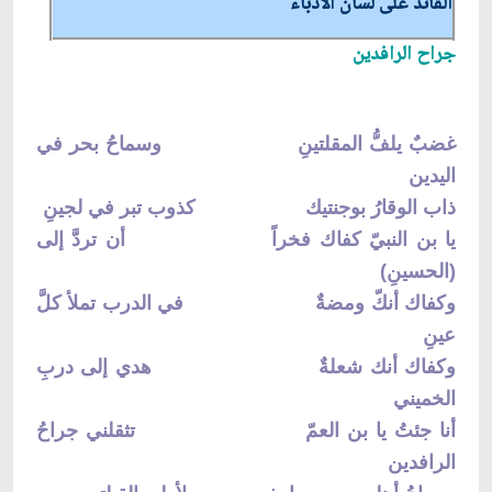
القائد على لسان الأدباء
جراح الرافدين‏
غضبٌ يلفُّ المقلتينِ وسماحُ بحر في
اليدين‏
ذاب الوقارُ بوجنتيك‏ كذوب تبر في لجينِ‏
يا بن النبيّ كفاك فخراً أن تردَّ إلى
(الحسينِ)
وكفاك أنكّ ومضةٌ في الدرب تملأ كلَّ
عينِ‏
وكفاك أنك شعلةٌ هدي إلى دربِ
الخميني‏
أنا جئتُ يا بن العمّ‏ تثقلني جراحُ
الرافدين