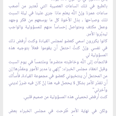
بالطبع في تلك الساعات العصيبة التي تُعتبر من أصعب
ساعات عمرنا وإنّ اللَّه يعلم ماذا جرى علينا في ليلة السبت
تلك وصباحها ، بذل الأخوة كل ما بوسعهم من فكر وجهد
وعمل مكثف ومتواصل إحساساً منهم للمسؤولية والواجب
ليدبّروا الأمر.
كانوا يكررون اسمي كعضو لمجلس القيادة وكنت أرفض ذلك
في نفسي وإنْ كنتُ احتمل أن يقوموا فعلاً بتوجيه هذه
المسؤولية لي
فالتجأت إلى اللَّه وخاطبته متضرعاً وملتمساً في يوم السبت
وقبل انعقاد مجلس الخبراء: "إلهي يا مدبر الأمور ومقدَّرها! إن
من المحتمل أن ينتخبوني كعضو في مجموعة القيادة، فأسألك
أن تقدّر الأمر بشكل لا يحصل فيه هذا إنْ كانَ فيه ضررٌ لديني
وآخرتي"
كنت أرفض تحميلي هذه المسؤولية من صميم قلبي.
ولكن في نهاية الأمر طُرحت في مجلس الخبراء بعض