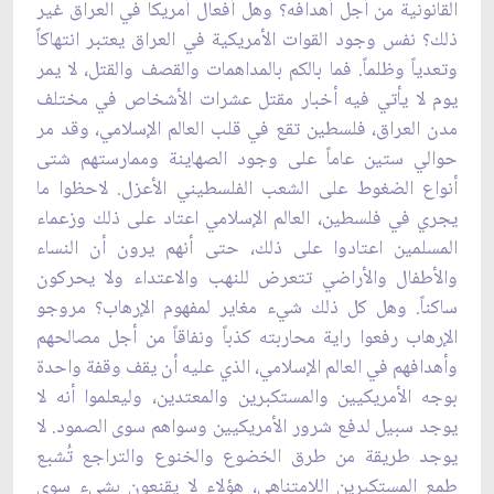
القانونية من أجل أهدافه؟ وهل أفعال أمريكا في العراق غير
ذلك؟ نفس وجود القوات الأمريكية في العراق يعتبر انتهاكاً
وتعدياً وظلماً. فما بالكم بالمداهمات والقصف والقتل، لا يمر
يوم لا يأتي فيه أخبار مقتل عشرات الأشخاص في مختلف
مدن العراق، فلسطين تقع في قلب العالم الإسلامي، وقد مر
حوالي ستين عاماً على وجود الصهاينة وممارستهم شتى
أنواع الضغوط على الشعب الفلسطيني الأعزل. لاحظوا ما
يجري في فلسطين، العالم الإسلامي اعتاد على ذلك وزعماء
المسلمين اعتادوا على ذلك، حتى أنهم يرون أن النساء
والأطفال والأراضي تتعرض للنهب والاعتداء ولا يحركون
ساكناً. وهل كل ذلك شي‏ء مغاير لمفهوم الإرهاب؟ مروجو
الإرهاب رفعوا راية محاربته كذباً ونفاقاً من أجل مصالحهم
وأهدافهم في العالم الإسلامي، الذي عليه أن يقف وقفة واحدة
بوجه الأمريكيين والمستكبرين والمعتدين، وليعلموا أنه لا
يوجد سبيل لدفع شرور الأمريكيين وسواهم سوى الصمود. لا
يوجد طريقة من طرق الخضوع والخنوع والتراجع تُشبع
طمع المستكبرين اللامتناهي، هؤلاء لا يقنعون بشي‏ء سوى