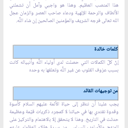
هذا المنصب العظيم. وهذا هو واجبي وآمل أن تشملني
الألطاف والرحمة الإلهية ودعاء صاحب العصر والزمان عجل
الله تعالى فرجه الشريف والمؤمنين الصالحين إن شاء اللَّه.
كلمات خالدة
إنّ كلّ الكمالات التي حصلت لدى أولياء اللَّه وأنبيائه كانت
بسبب عزوف القلوب عن غير اللَّه وتعلقها به وحده
من توجيهات القائد
يجب علينا أن ننظر إلى حياة الأئمة عليهم السلام كأسوة
وقدوة نقتدي بها في حياتنا لا كمجرد ذكريات قيّمة وعظيمة
حدثت في التاريخ. وهذا لا يتحقق إلا بالاهتمام والتركيز على
المنهج والأسلوب السياسي من سيرة هؤلاء العظماء عليهم