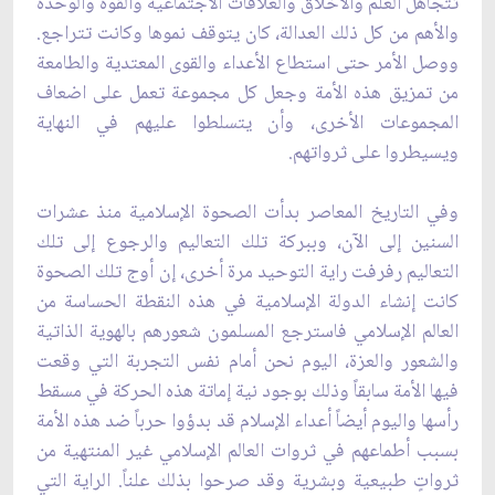
تتجاهل العلم والأخلاق والعلاقات الاجتماعية والقوة والوحدة
والأهم من كل ذلك العدالة، كان يتوقف نموها وكانت تتراجع.
ووصل الأمر حتى استطاع الأعداء والقوى المعتدية والطامعة
من تمزيق هذه الأمة وجعل كل مجموعة تعمل على اضعاف
المجموعات الأخرى، وأن يتسلطوا عليهم في النهاية
ويسيطروا على ثرواتهم
.
وفي التاريخ المعاصر بدأت الصحوة الإسلامية منذ عشرات
السنين إلى الآن، وببركة تلك التعاليم والرجوع إلى تلك
التعاليم رفرفت راية التوحيد مرة أخرى، إن أوج تلك الصحوة
كانت إنشاء الدولة الإسلامية في هذه النقطة الحساسة من
العالم الإسلامي فاسترجع المسلمون شعورهم بالهوية الذاتية
والشعور والعزة، اليوم نحن أمام نفس التجربة التي وقعت
فيها الأمة سابقاً وذلك بوجود نية إماتة هذه الحركة في مسقط
رأسها واليوم أيضاً أعداء الإسلام قد بدؤوا حرباً ضد هذه الأمة
بسبب أطماعهم في ثروات العالم الإسلامي غير المنتهية من
ثرواتٍ طبيعية وبشرية وقد صرحوا بذلك علناً. الراية التي