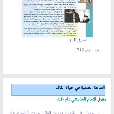
تحميل pdf
عدد الزوار: 1716
الساعة الصعبة في حياة القائد
يقول الإمام الخامنئي دام ظله
إن ما حصل في قضية تعيين القائد حيث وُضِعَت هذه