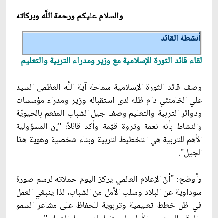
والسلام عليكم ورحمة اللَّه وبركاته‏
أنشطة القائد
لقاء قائد الثورة الإسلامية مع وزير ومدراء التربية والتعليم
وصف قائد الثورة الإسلامية سماحة آية اللَّه العظمى السيد
علي الخامنئي دام ظله لدى استقباله وزير ومدراء مؤسسات
ودوائر التربية والتعليم وصف جيل الشباب المفعم بالحيويّة
والنشاط بأنه نعمة وثروة قيّمة وأكد قائلاً: "إن المسؤولية
الأهم للتربية هي التخطيط لتربية وبناء شخصية وهوية هذا
الجيل".
وأوضح: "أنّ الإعلام العالمي يركز اليوم حملاته لرسم صورة
سوداوية عن البلاد وسلب الأمل من الشباب، لذا ينبغي العمل
في ظل خطط تعليمية وتربوية للحفاظ على مشاعر السمو