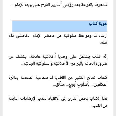
فشعرت بالفرحة بعد رؤيتي أسارير الفرح على وجه الإمام...
هوية كتاب
ارشادات ومواعظ سلوكية من محضر الإمام الخامنئي دام
ظله.
إنّه كتاب يشتمل على وصايا أخلاقية هادفة.. يكشف عن
ضرورة الحاقه بالبرامج الأخلاقيّة والسلوكيّة الولائيّة..
كلمات تعالج الكثير من القضايا الاجتماعية المتصلة بدائرة
المكلفين... بأسلوبٍ أبويّ... متألّق...
هذا الكتاب يحمل القارئ إلى الانقياد لعذب الإرشادات النابعة
من القلب...