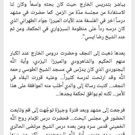
يباشر بتدريس الخارج حيث كان بحثه واسعاً وكان لنا
الاستفادة من مجلسه مدّة من الزمن. كما حضرت في مشهد
درساً اخر في الفلسفة عند الآيات الميرزا جواد الطهراني الذي
كان درسه رداً على منظومة السبزواري في الحكمة، ومن ثم
عند الشيخ رضا ايسي".
بعدها ذهبت إلى النجف وحضرت دروس الخارج عند الكبار
منهم الحكيم والشاهرودي والميرزا اليزدي، وآية اللَّه
البجنوردي الذي كان يدرّس في مسجد الشيخ الطوسي رحمه
اللَّه وقد ارتحت لدرسه كثيراً... وعليه قررت البقاء في
النجف... كتبت رسالة إلى والدي أطلب منه الموافقة على هذا
الأمر... لكنه لم يوافق لحكمة يجدها...
فرجعت إلى مشهد وبعد فترة وجيزة توجّهت إلى قم وتابعت
الحضور في مجلس البحث... فحضرت درس الإمام روح اللَّه
الخميني قدس سره ومن بعده درس الشيخ مرتضى الحائري
قدس سره ودرس آية اللَّه البروجردي... لكن من بينها