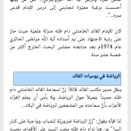
أحسست برغبة مميّزة تجذبني إلى درس الإمام قدس
سره...".
كان للإمام القائد الخامنئي دام ظله منزلة علميّة حيث حاز
على رتبة الاجتهاد على يد أستاذه آية اللَّه مرتضى الحائري
عام 1974م بعد متابعته مجلس البحث الخارج أكثر من
خمسة عشر سنة.
الرياضة في يوميات القائد
ينقل مدير مكتب القائد قائلاً: إنّ‏َ لسماحة القائد الخامنئي دام
ظله حديثاً جميلاً حول الرياضة، ولا بأس أن يعلم القرّاء
الأعزاء، بأنّ‏َ سماحته من المشجعين للرياضة في البلاد...
لذا فإنّه يقول: "إنّ‏َ الرياضة ضروريّة للشباب وواجبة على كبار
السنّ" من هنا نراه دام ظله يحب السير على الأقدام، بحيث