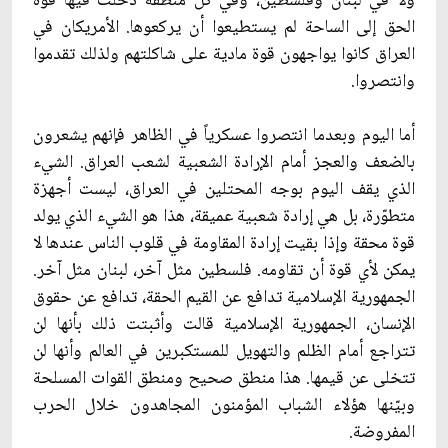
ولا في لبنان وفلسطين، وفي كل منطقة دخلت فيها قوّة
الحق إلى الساحة لم يستطيعوا أن يركعوها. الأمريكان في
العراق كانوا يواجهون قوة مادية على شاكلتهم ولذلك تقدموا
وانتصروا.
أما اليوم وبعدما انتصروا عسكرياً في الظاهر فإنهم يشعرون
بالضعف والعجز أمام الإرادة الشعبية لشعب العراق. الشي‏ء
الذي يقف اليوم بوجه المحتلين في العراق، ليست أجهزة
متطوّرة، بل هي إرادة شعبية عميقة، هذا هو الشي‏ء الذي يولد
قوة محقة وإذا بقيت إرادة المقاومة في قلوب الناس عندها لا
يمكن لأي قوة أن تقاومه. فلسطين مثل آخر، لبنان مثل آخر.
الجمهورية الإسلامية تدافع عن القيم الحقة، تدافع عن حقوق
الإنسان، الجمهورية الإسلامية قالت وأثبتت ذلك بأنها لن
تتراجع أمام الظلم والتهويل للمستكبرين في العالم وأنها لن
تتخلى عن قيمها. هذا منطق صحيح ومنطق القوات المسلحة
وبيّنها هؤلاء الشباب المؤمنون المجاهدون خلال الحرب
المفروضة.