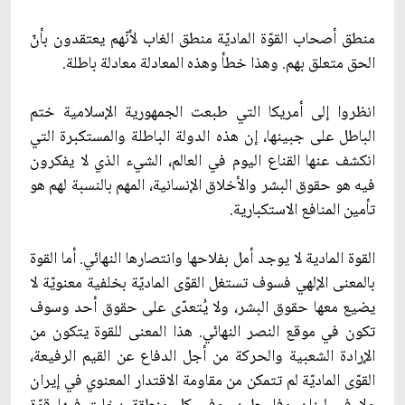
منطق أصحاب القوّة الماديّة منطق الغاب لأنّهم يعتقدون بأنّ
الحق متعلق بهم. وهذا خطأ وهذه المعادلة معادلة باطلة.
انظروا إلى أمريكا التي طبعت الجمهورية الإسلامية ختم
الباطل على جبينها، إن هذه الدولة الباطلة والمستكبرة التي
انكشف عنها القناع اليوم في العالم، الشي‏ء الذي لا يفكرون
فيه هو حقوق البشر والأخلاق الإنسانية، المهم بالنسبة لهم هو
تأمين المنافع الاستكبارية.
القوة المادية لا يوجد أمل بفلاحها وانتصارها النهائي. أما القوة
بالمعنى الإلهي فسوف تستغل القوّى الماديّة بخلفية معنويّة لا
يضيع معها حقوق البشر، ولا يُتعدّى على حقوق أحد وسوف
تكون في موقع النصر النهائي. هذا المعنى للقوة يتكون من
الإرادة الشعبية والحركة من أجل الدفاع عن القيم الرفيعة،
القوّى الماديّة لم تتمكن من مقاومة الاقتدار المعنوي في إيران