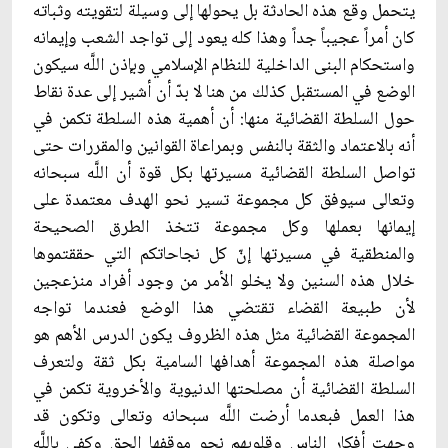
يتحمل وقع هذه الحادثة بل يحولها إلى وسيلة لتقويته وثباته
كان أمراً عجيباً جداً وهذا كله يعود إلى تواجد الشعب وإيمانه
واستحكام البنى الداخلية للنظام الإسلامي وبإذن اللَّه سيكون
الوضع في المستقبل كذلك من هنا لا بدّ أن أشير إلى عدة نقاط
حول السلطة القضائية منها: أن أهمية هذه السلطة تكمن في
أنه بالاعتماد والثقة بالنفس وبمراعاة القوانين والمقررات حتى
تواصل السلطة القضائية مسيرتها بكل قوة أن اللَّه سبحانه
وتعالى سيوفق كل مجموعة تسير نحو الهدف معتمدة على
إيمانها بعملها وكل مجموعة تتخذ الطرق الصحيحة
والمنطقية في مسيرتها إنّ كل نجاحاتكم التي حققتموها
خلال هذه السنين ولا يخلو الأمر من وجود أفراد منزعجين
لأن طبيعة القضاء تقتضي هذا الوضع فعندما تواجه
المجموعة القضائية مثل هذه الظروف يكون الدرس الأهم هو
مواصلة هذه المجموعة أهدافها السامية بكل ثقة ولتعرف
السلطة القضائية أن مصلحتها الدنيوية والأخروية تكمن في
هذا العمل فبعدما أرضت اللَّه سبحانه وتعالى وتكون قد
وجهت أفكار الناس وقلوبهم نحو موقفها الحق وكفى باللَّه