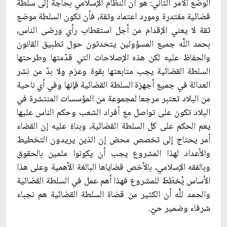
الوضع الأمر الثاني: هو أن النظام الإسلامي بحاجة إلى سلطة
قضائية مقتدرة ومورد اعتماد وثقة، فأن تكون السلطة موضع
ثقة لا يعني الإقدام من أجل استقطاب رأي ورضى الناس،
بحمد اللَّه جميع المسؤولين يتحدثون حول تطبيق القانون
والحفاظ عليه لكن هذه الإصلاحات التي قدّمتها وطرحتها
السلطة القضائية يجب متابعتها بقوة وعزم ولا بدّ من نشر
العدالة في جميع أجهزة السلطة القضائية فإنها وفي أي ناحية
من البلاد تعتبر مرجعا لمجموعة من المؤسسات المنتشرة في
البلاد تكون على تواصل مع أفراد الشعب وحكم الناس عليها
يعم الحكم على كل السلطة القضائية، وبناءً عليه إن القضاء
أمر يحتاج إلى تخصص محض إن الذين يريدون التخطيط
والأعداد لهذا المشروع يجب أن يكونوا ملمين بالحقوق
وبالفقه الإسلامي، بالأخص قضاياها البالغة الأهمية وعلى هذا
الأساس يُخطَطَ للمشروع فهذا أهم عمل في السلطة القضائية
والحمد للَّه أن الكثير من قضاة السلطة القضائية هم نجباء
شرفاء وضمير حيّ.