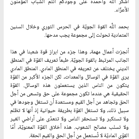
أشكر اللَّه وأحمده على وجودكم أنتم الشباب المؤمنون
الأعزّاء.
بحمد اللَّه القوة الجويّة في الحرس الثوري وخلال السنين
المتمادية تحولت إلى مجموعة يجب مدحها.
أنجزت أعمال مهمة، وهذا جزء من ابراز قوة شعبنا في هذا
الجانب المرتبط بالقوة الجويّة. طبعاً تعريف القوّة في المنطق
الديني يختلف عن تعريفه في المنطق المادي. المنطق المادي
يرى القوّة في الوسائل والمعدات، لكن الجزء الأكبر من القوّة
يتكون من الناس الذين يستعملون هذه الوسائل. القوّة
الحقيقية هي عندما تكون مجموعة على حق وتسعى من أجل
الحق وتجاهد من أجل القيم ومستعدة أن تستغل وجودها في
سبيل ذلك، ولا تستغل القوّة بطريقة حيوانية إذ أنها لا تظلم
ولا تستكبر ولا تستحقر الناس ولا تتعدّى على أراضي الغير
ولا تسلب مصالح الشعوب. هذه أخلاق القوّة المعنويّة، أمّا
القوّى الماديّة لا تُستعمل من أجل الحق والقيم الحقة.