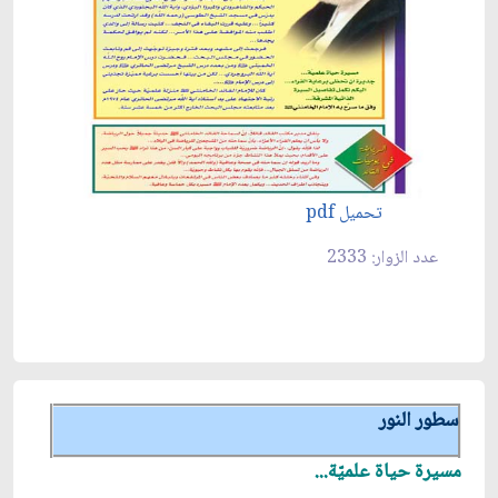
تحميل pdf
عدد الزوار: 2333
سطور النور
مسيرة حياة علميّة...