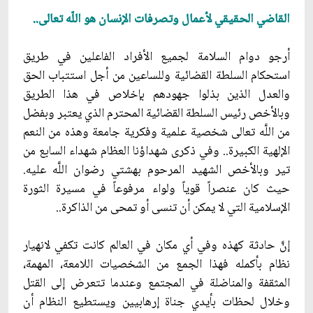
القاضي الحقيقي لأعمال وتصرفات الإنسان هو اللّه تعالى..
أرجو دوام السلامة لجميع الأفراد الفاعلين في طريق
استحكام السلطة القضائية وللساعين من أجل استتباب الحق
والعدل الذين بذلوا جهودهم بإخلاص في هذا الطريق
وبالأخص رئيس السلطة القضائية المحترم الذي يعتبر وبفضل
من اللَّه تعالى شخصية علمية وفكرية جامعة وهذه من النعم
الإلهية الكبيرة.. وفي ذكرى شهداؤنا العظام شهداء السابع من
تير وبالأخص الشهيد المرحوم بهشتي رضوان اللَّه عليه.
حيث كان عنصراً قوياً ولواء مرفوعاً في مسيرة الثورة
الإسلامية التي لا يمكن أن تنسى أو تمحى من الذاكرة..
إنّ‏َ حادثة كهذه وفي أي مكان في العالم كانت تكفي لانهيار
نظام بأكمله فهذا الجمع من الشخصيات اللامعة، المهمة،
المثقفة والمناضلة في المجتمع وعندما تتعرض إلى القتل
وخلال لحظات بأيدي جناة إرهابيين ويستطيع النظام أن