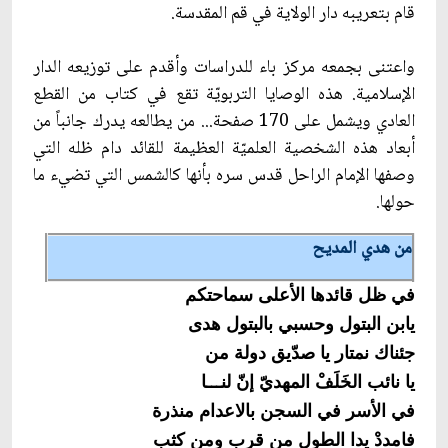
قام بتعريبه دار الولاية في قم المقدسة.
واعتنى بجمعه مركز باء للدراسات وأقدم على توزيعه الدار
الإسلامية. هذه الوصايا التربويّة تقع في كتاب من القطع
العادي ويشمل على 170 صفحة... من يطالعه يدرك جانباً من
أبعاد هذه الشخصية العلميّة العظيمة للقائد دام ظله التي
وصفها الإمام الراحل قدس سره بأنها كالشمس التي تضي‏ء ما
حولها.
من هدي المديح
في ظل قائدها الأعلى سماحتكم‏
يابن البتول وحسبي بالبتول هدى
جئناك نمتار يا صدّيق دولة من‏
يا نائب الخَلَفْ المهديّ إنّ لنـــا
في الأسر في السجن بالاعدام منذرة
فامددْ يدا الطول من قربٍ ومن كثبٍ‏