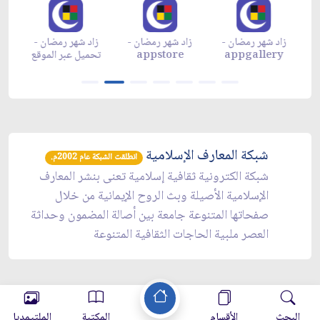
زاد شهر رمضان -
زاد شهر رمضان -
زاد شهر رمضان -
م
appgallery
appstore
تحميل عبر الموقع
تح
شبكة المعارف الإسلامية
انطلقت الشبكة عام 2002م.
شبكة الكترونية ثقافية إسلامية تعنى بنشر المعارف
الإسلامية الأصيلة وبث الروح الإيمانية من خلال
صفحاتها المتنوعة جامعة بين أصالة المضمون وحداثة
العصر ملبية الحاجات الثقافية المتنوعة
البحث
الأقسام
المكتبة
الملتيمديا