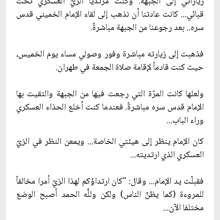
زياراتي إلى الجبهة. وكنت مرتدياً الزيّ العسكري تحت
قبائي... كانت عادتنا أن نذهب إلى لقاء الإمام الخميني قدس
سره.. بعد رجوعنا من الجبهة مباشرةً.
فذهبت إلى زيارته مباشرة وفور وصولي مساء يوم الخميس،
حيث كنت قادماً لإقامة صلاة الجمعة في طهران.
ولعلها كانت المرّة التي رجعت فيها من الجبهة والتقيت بها
الإمام قدس سره مباشرةً. فعندما كنت أخلع الحذاء العسكري
وراء الباب...
كان الإمام ينظر إلى هيئتي الخاصة... ويمعن النظر في الزيّ
العسكري الذي ارتديته...
فقبلّت يد الإمام... وقال: "كان ارتداؤكم لهذا الزيّ أمرا مخالفاً
للمروءة (كما يظنّ الناس) ولكن وللَّه الحمد أصبح الوضع
مختلفا الآن...