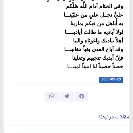
وفي الختام أدام اللَّه ظلّكم‏
عليّ‏ٌ نجــل عليٍ من عَليّينـــا
به أُباهل من فيكم يمارينا
لولا أياديه ما طالت أيادينــــا
أهلاً تناديك واغوثاه والينا
وقد أباح العدى بغياً مغانينـــا
فإنّ أيديك تنجيهم وتعلينا
حصناً حصيناً لنا اميناً امينـــا
2009-09-23
مقالات مرتبطة