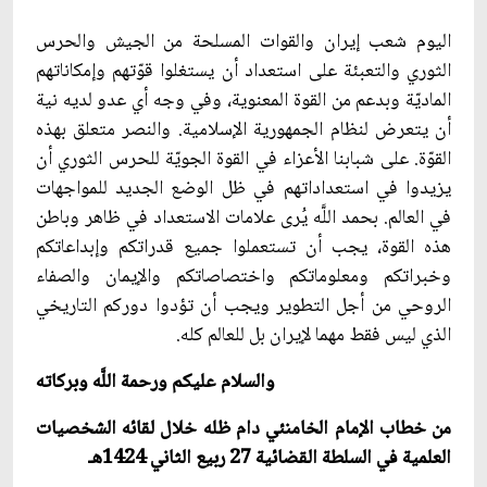
اليوم شعب إيران والقوات المسلحة من الجيش والحرس
الثوري والتعبئة على استعداد أن يستغلوا قوّتهم وإمكاناتهم
الماديّة وبدعم من القوة المعنوية، وفي وجه أي عدو لديه نية
أن يتعرض لنظام الجمهورية الإسلامية. والنصر متعلق بهذه
القوّة. على شبابنا الأعزاء في القوة الجويّة للحرس الثوري أن
يزيدوا في استعداداتهم في ظل الوضع الجديد للمواجهات
في العالم. بحمد اللَّه يُرى علامات الاستعداد في ظاهر وباطن
هذه القوة، يجب أن تستعملوا جميع قدراتكم وإبداعاتكم
وخبراتكم ومعلوماتكم واختصاصاتكم والإيمان والصفاء
الروحي من أجل التطوير ويجب أن تؤدوا دوركم التاريخي
الذي ليس فقط مهما لإيران بل للعالم كله.
والسلام عليكم ورحمة اللَّه وبركاته‏
من خطاب الإمام الخامنئي دام ظله خلال لقائه الشخصيات
العلمية في السلطة القضائية 27 ربيع الثاني 1424هـ