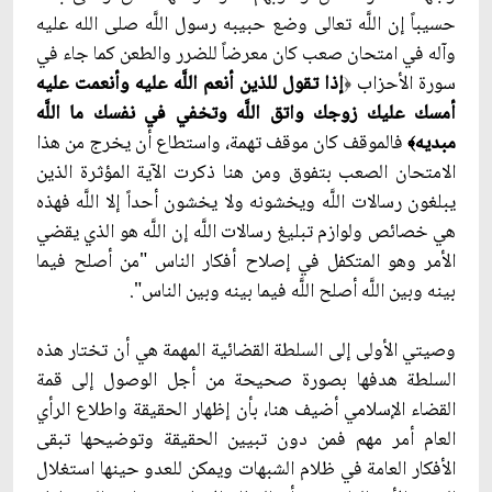
حسيباً إن اللَّه تعالى وضع حبيبه رسول اللَّه صلى الله عليه
وآله في امتحان صعب كان معرضاً للضرر والطعن كما جاء في
سورة الأحزاب
إذا تقول للذين أنعم اللَّه عليه وأنعمت عليه
﴿
أمسك عليك زوجك واتق اللَّه وتخفي في نفسك ما اللَّه
مبديه
فالموقف كان موقف تهمة، واستطاع أن يخرج من هذا
﴾
الامتحان الصعب بتفوق ومن هنا ذكرت الآية المؤثرة الذين
يبلغون رسالات اللَّه ويخشونه ولا يخشون أحداً إلا اللَّه فهذه
هي خصائص ولوازم تبليغ رسالات اللَّه إن اللَّه هو الذي يقضي
الأمر وهو المتكفل في إصلاح أفكار الناس "من أصلح فيما
بينه وبين اللَّه أصلح اللَّه فيما بينه وبين الناس".
وصيتي الأولى إلى السلطة القضائية المهمة هي أن تختار هذه
السلطة هدفها بصورة صحيحة من أجل الوصول إلى قمة
القضاء الإسلامي أضيف هنا، بأن إظهار الحقيقة واطلاع الرأي
العام أمر مهم فمن دون تبيين الحقيقة وتوضيحها تبقى
الأفكار العامة في ظلام الشبهات ويمكن للعدو حينها استغلال