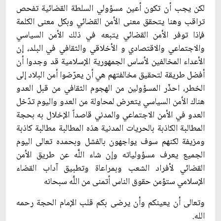
لكن يجب أن تكون أعين مسؤولي السلطة القضائية تفحص
تراقب وهنا يتحقق معنى الأمن القضائي وبكل معنى الكلمة
فإذا توفر الأمن القضائي يتبعه في ذلك الأمن السياسي
والاجتماعي والاقتصادي و الأخلاقي والثقافي في البلد، إن
الأعداء المخالفين لأساس الجمهورية الإسلامية قد وجدوا أن
أفضل طريقة لتحقيق مخالفتهم هي أن يعرّضوا أمن البلاد إلى
الخطر، احذّر المسؤولين من الهجوم الثقافي من قبل العدو
هناك الأمن السياسي يتعرض لمحاولة من العدو واليوم تدّخل
العدو في الأمن الاجتماعي والمدني قاصداً الإخلال به بحجة
المطالبة الكاذبة بالحريات المدنية هذه المطالبة مطالبة كاذبة
ومزيفة لكنهم سوف يواجهون بالفشل وبحمده تعالى اليوم
الجميع يعرف مسؤولياته وإن شاء اللَّه عن طريق الأمن
القضائي لأفراد الشعب وبمراعاة وتطبيق آداب القضاء
الإسلامي ستؤمن حقوق الناس أتمنى من اللَّه سبحانه
وتعالى أن يعينكم وأن يرضى بكم قلب الإمام الحجة رحمه
الله.