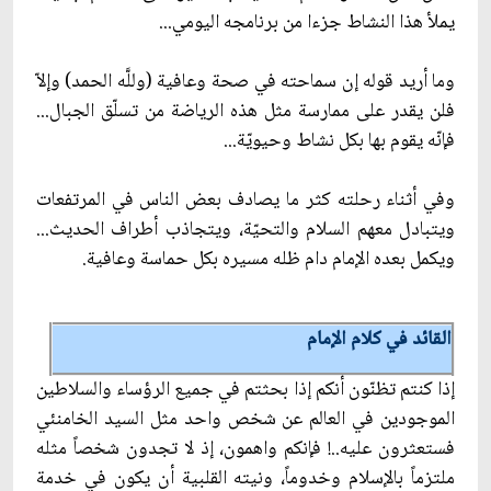
يملأ هذا النشاط جزءا من برنامجه اليومي...
وما أريد قوله إن سماحته في صحة وعافية (وللَّه الحمد) وإلاّ
فلن يقدر على ممارسة مثل هذه الرياضة من تسلّق الجبال...
فإنّه يقوم بها بكل نشاط وحيويّة...
وفي أثناء رحلته كثر ما يصادف بعض الناس في المرتفعات
ويتبادل معهم السلام والتحيّة، ويتجاذب أطراف الحديث...
ويكمل بعده الإمام دام ظله مسيره بكل حماسة وعافية.
القائد في كلام الإمام
إذا كنتم تظنّون أنكم إذا بحثتم في جميع الرؤساء والسلاطين
الموجودين في العالم عن شخص واحد مثل السيد الخامنئي
فستعثرون عليه..! فإنكم واهمون، إذ لا تجدون شخصاً مثله
ملتزماً بالإسلام وخدوماً، ونيته القلبية أن يكون في خدمة