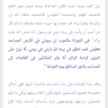
بين العبد وربه حيث تكون المناجاة، ومنه نبصر بنور العلم،
فتشحذ الهمم، وتستحث النفوس، فالمسجد عطاء الله لن،
وكرامة وهبنا إياه، قد خصنا بها حيث جعله مضافه الدائم لكل
من أحب أن يأتيه في بيته روي عن رسول الله صلى الله عليه
وآله:"
في التوراة مكتوب: إن بيوتي في الأرض المساجد
فطوبى لعبد تطهّر في بيته ثمّ زارني في بيتي، ألا وإنّ على
المزور كرامة الزائر، ألا بشّر المشّائين في الظلمات إلى
1
المساجد بالنور الساطع يوم القيامة
"
.
وقد حثّ الإسلام على بناء المساجد والتردّد إليها، فهي أماكن
مفتوحة لجميع المسلمين، فيها يكون اللقاء بينهم، وفي داخلها
يتّصلون ببارئهم، ويتوجهون إليه بأصناف الدعاء، ولذا فإنّ