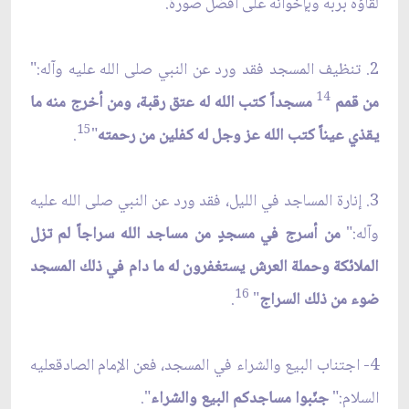
لقاؤه بربّه وبإخوانه على أفضل صورة.
2. تنظيف المسجد فقد ورد عن النبي صلى الله عليه وآله:"
14
من قمم
مسجداً كتب الله له عتق رقبة، ومن أخرج منه ما
15
يقذي عيناً كتب الله عز وجل له كفلين من رحمته
"
.
3. إنارة المساجد في الليل، فقد ورد عن النبي صلى الله عليه
وآله:"
من أسرج في مسجدٍ من مساجد الله سراجاً لم تزل
الملائكة وحملة العرش يستغفرون له ما دام في ذلك المسجد
16
ضوء من ذلك السراج
"
.
4- اجتناب البيع والشراء في المسجد، فعن الإمام الصادقعليه
السلام:"
جنّبوا مساجدكم البيع والشراء
".