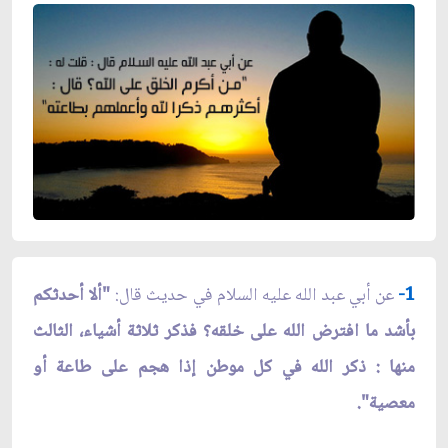
1-
عن أبي عبد الله عليه السلام في حديث قال:
"ألا أحدثكم
بأشد ما افترض الله على خلقه؟ فذكر ثلاثة أشياء، الثالث
منها : ذكر الله في كل موطن إذا هجم على طاعة أو
معصية".