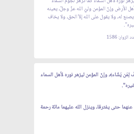
زهر نوره لأهل السماء كما تزهر نجوم السماء
هل الأرض وإنّ المؤمن وليّ الله عزّ وجلّ، يعينه
صنع له، ولا يقول على الله إلاّ الحق، ولا يخاف
ره".
 الزوار: 1586
ُ لِمَن يَشَاء
، وإنّ المؤمن ليزهر نوره لأهل السماء
﴾
غيره".
 عنهما حتى يفترقا، وينزل الله عليهما مائة رحمة