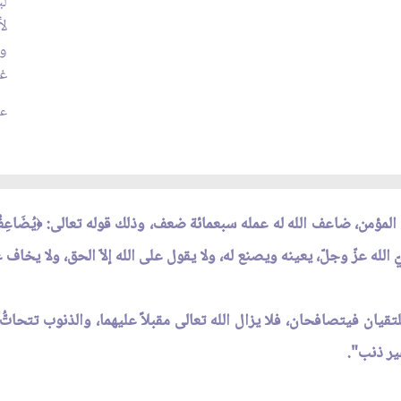
لي
لأ
وي
غي
عدد
 المؤمن، ضاعف الله له عمله سبعمائة ضعف، وذلك قوله تعالى:
يُضَاعِف
﴿
الله عزّ وجلّ، يعينه ويصنع له، ولا يقول على الله إلاّ الحق، ولا يخاف 
تقيان فيتصافحان، فلا يزال الله تعالى مقبلاً عليهما، والذنوب تتحاتُّ
ير ذنب".