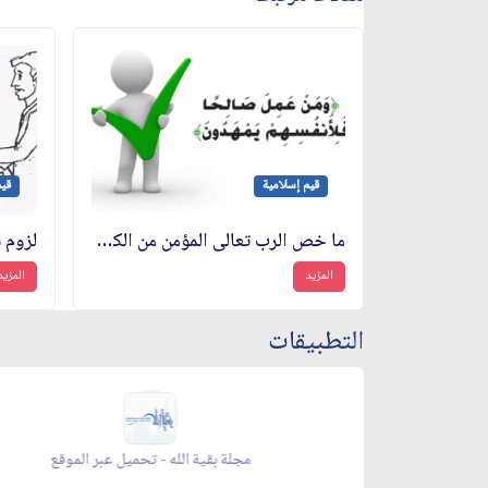
قيم إسلامية
قيم
ما خص الرب تعالى المؤمن من الكرامة والثواب
لزوم 
المزيد
المزيد
التطبيقات
ر الموقع
مجلة بقية الله - تحميل عبر الموقع