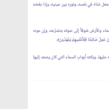
ه وجعل غناه في نفسه, ونوره بين عينيه، وإذا بغضه
لسماء والأرض شوقاً إلى صوته بتضرّعه، وإن موت
نْ عَمِلَ صَالِحًا فَلِأَنفُسِهِمْ يَمْهَدُونَ
.
﴾
 عليها، وبكته أبواب السماء التي كان يصعد إليها