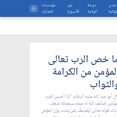
صدى
دوحة
نور
مؤسسات
لولاية
الولاية
الأسبوع
المعارف
ا خص الرب تعالى
لمؤمن من الكرامة
الثواب
ل أبو عبد الله عليه السلام: "إذا أحسن العبد
مؤمن، ضاعف الله له عمله سبعمائة ضعف،
لك قوله تعالى: يُضَاعِفُ لِمَن يَشَاء، وإنّ المؤمن