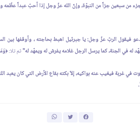
جزء من سبعين جزاً من النبوّة، وإنّ الله عزّ وجل إذا أحبّ عبداً عظّم
يدعو فيقول الربّ عزّ وجل: يا جبرئيل اهبط بحاجته ، وأوقفها بين ا
هّد له في الجنة، كما يرسل الرجل غلامه يفرش له ويمهّد له"
ثم تلا:
وَمَ
﴿
ت في غربة فيغيب عنه بواكيه، إلاّ بكته بقاع الأرض التي كان يعبد الله