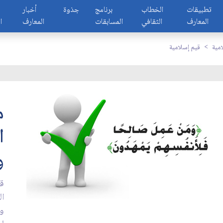
تطبيقات
الخطاب
برنامج
جذوة
أخبار
المعارف
الثقافي
المسابقات
المعارف
ا
مية
قيم إسلامية
م
ا
و
قا
ال
وذ