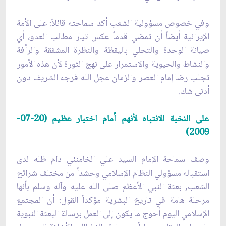
وفي خصوص مسؤولية الشعب أكد سماحته قائلاً: على الأمة
الإيرانية أيضاً أن تمضي قدماً عكس تيار مطالب العدو، أي
صيانة الوحدة والتحلي باليقظة والنظرة المشفقة والرأفة
والنشاط والحيوية والاستمرار على نهج الثورة لأن هذه الأمور
تجلب رضا إمام العصر والزمان عجل الله فرجه الشريف دون
أدنى شك.
على النخبة الانتباه لأنهم أمام اختبار عظيم (20-07-
2009)
وصف سماحة الإمام السيد علي الخامنئي دام ظله لدى
استقباله مسؤولي النظام الإسلامي وحشداً من مختلف شرائح
الشعب, بعثة النبي الأعظم صلى الله عليه وآله وسلم بأنها
مرحلة هامة في تاريخ البشرية مؤكداً القول: أن المجتمع
الإسلامي اليوم أحوج ما يكون إلى العمل برسالة البعثة النبوية