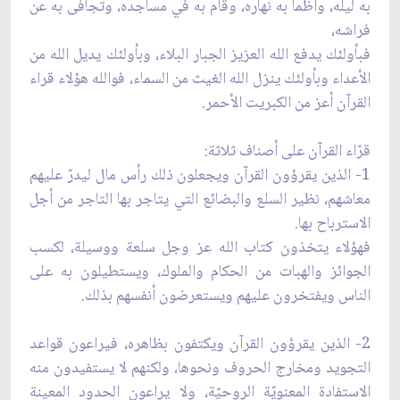
به ليله، وأظمأ به نهاره، وقام به في مساجده، وتجافى به عن
فراشه،
فبأولئك يدفع الله العزيز الجبار البلاء، وبأولئك يديل الله من
الأعداء وبأولئك ينزل الله الغيث من السماء، فوالله هؤلاء قراء
القرآن أعز من الكبريت الأحمر.
قرّاء القرآن على أصناف ثلاثة:
1- الذين يقرؤون القرآن ويجعلون ذلك رأس مال ليدرّ عليهم
معاشهم، نظير السلع والبضائع التي يتاجر بها التاجر من أجل
الاسترباح بها.
فهؤلاء يتخذون كتاب الله عز وجل سلعة ووسيلة، لكسب
الجوائز والهبات من الحكام والملوك، ويستطيلون به على
الناس ويفتخرون عليهم ويستعرضون أنفسهم بذلك.
2- الذين يقرؤون القرآن ويكتفون بظاهره، فيراعون قواعد
التجويد ومخارج الحروف ونحوها، ولكنهم لا يستفيدون منه
الاستفادة المعنويّة الروحيّة، ولا يراعون الحدود المعينة