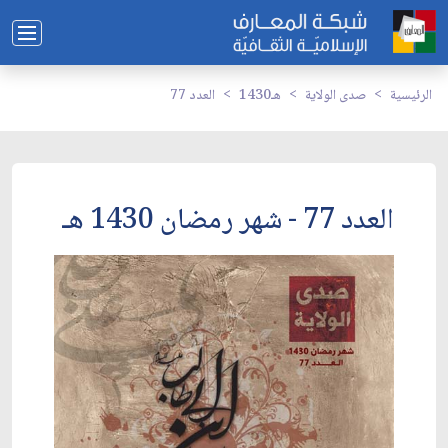
الرئيسية
صدى الولاية
1430هـ
العدد 77
العدد 77 - شهر رمضان 1430 هـ