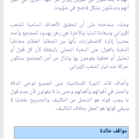
أنهم يتدخّلون بشكل فاضح في شؤوننا.
وشدّد سماحته على أن تحقيق الأهداف السامية للشعب
الإيراني وسعادة الدنيا والآخرة هي رهن بهدوء المجتمع وأمنه
معتبراً إثارة الاضطرابات بأنها من الخطايا العظام مخاطباً
النخبة بالقول: على النخبة التحلي باليقظة لأن كل قول أو
تحليل أو خطوة يقومون بها وتنال من أمن المجتمع ستكون
حركة ضد تيار الشعب الإيراني.
وأضاف قائد الثورة الإسلامية: على الجميع توخي الدقة
والحذر في أقوالهم وأفعالهم وحتى ما لا يقولون لأن عدم قول
ما يجب قوله هو التنصل عن التكليف والتصريح بقضايا لا
ينبغي قولها هو العمل بخلاف التكليف.
مواقف خالدة