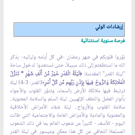
إرشادات الولي
فرصة سنوية استثنائية
نوّروا قلوبكم في شهر رمضان -في كل أيامه ولياليه- بذكر
الله ما استطعتم إلى ذلك سبيلاً، حتى تستعدوا لدخول ساحة
"ليلة القدر" المقدسة:
لَيْلَةُ الْقَدْرِ خَيْرٌ مِّنْ أَلْفِ شَهْرٍ * تَنَزَّلُ
﴿
الْمَلَائِكَةُ وَالرُّوحُ فِيهَا بِإِذْنِ رَبِّهِم مِّن كُلِّ أَمْرٍ
(القدر: 3-4) ليلة
﴾
ترتبط فيها ملائكة الأرض بالسماء، وتنوّر القلوب والأجواء
بأنوار الفضل واللطف الإلهيين. ليلة السلم والسلامة المعنوية..
سلامة القلوب والأرواح.. ليلة شفاء الأمراض الأخلاقية
والمعنوية والمادية والأمراض العامة والاجتماعية التي طالت
اليوم - للأسف - كثيراً من شعوب العالم بما في ذلك الشعوب
المسلمة! التعافي من كل هذا ممكن وميسور في ليلة القدر