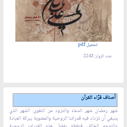
تحميل pdf
عدد الزوار: 2243
أصناف قرَّاء القرآن
شهر رمضان شهر الدعاء والتزود من التقوى. الشهر الذي
ينبغي أن تزداد فيه قدراتنا الروحية والمعنوية ببركة العبادة
والتوجه للخالق، فنقطع بفضل هذه القدرات الروحية