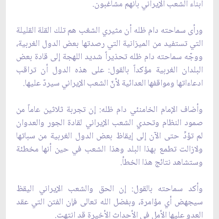
أبناء الشعب الإيراني بأنهم مشاغبون.
ورأى سماحته دام ظله أن مثيري الشغب هم تلك القلة القليلة
التي تستفيد من الميزانية التي رصدتها بعض الدول الغربية،
ووجّه سماحته دام ظله تحذيراً شديد اللهجة إلى قادة بعض
البلدان الغربية مؤكداً بالقول: على هذه الدول أن تراقب
ادعاءاتها ومواقفها العدائية لأنّ الشعب الإيراني سيردّ عليها.
وأضاف الإمام الخامنئي دام ظله: إن تجربة ثلاثين عاماً من
صمود النظام وتحدي الشعب الإيراني لقادة الجور والعدوان
لم تؤدِّ حتى الآن إلى إيقاظ بعض الدول الغربية من سباتها
ولازالت تطمع بهذا البلد وهذا الشعب في حين أنها مخطئة
وستشاهد نتائج هذا الخطأ.
وأكد سماحته بالقول: إن الحق والشعب الإيراني اليقظ
سيجهض أي مؤامرة، وبفضل الله تعالى فإن الفتن التي عقد
العدو عليها الأمل في الأحداث الأخيرة قد انتهت.