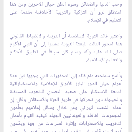
وحب الدنيا والضغائن وسوء الظن حيال الآخرين ومن هذا
المنطلق نرى أن التزكية والتربية الأخلاقية مقدمة على
التعليم في الإسلام.
واعتبر قائد الثورة الإسلامية أن التربية والانضباط القانوني
هما المحور الثالث للبعثة النبوية مشيرا إلى أن النبي الأكرم
صلى الله عليه وآله وسلم كان سباقاً في تطبيق الأحكام
والتعاليم الإسلامية.
وألمح سماحته دام ظله إلى التحذيرات التي وجهها قبل عدة
أعوام حيال الدور البارز للأبواق الإعلامية والاستخباراتية
التابعة للاستكبار على صعيد التصدي للشعوب المستقلة
والحيلولة دون تحركها في طريق العزة والاستقلال وقال: إن
أعداء الشعب الإيراني ومن خلال وسائل إعلامهم يعلِّمون
المجموعات الغافلة والغوغائيين الجهلة كيفية القيام بأعمال
التخريب والاضطرابات وإثارة الصراعات من جهة ويدّعون
أنهم لا يتدخّلون في شؤون إيران من جهة أخرى، في حين