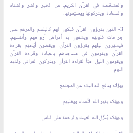
والمشخّصة في القرآن الكريم، من الخير والشر والشقاء
والسعادة، ويتركونها ويضيّعونها.
3- الذين يقرؤون القرآن فيكون لهم كالبلسم والمرهم على
جراحات قلوبهم ويشفون به أمراض أرواحهم وأنفسهم،
فيسهرون ليلهم يقرؤون القرآن، ويقضون أيّامهم بقراءة
القرآن ويقومون في مساجدهم بالعبادة وقراءة القرآن
ويقومون الليل حبّاً لقراءة القرآن ويتركون الفراش ولذيذ
النوم.
بهؤلاء يدفع الله البلاء عن المجتمع.
وبهؤلاء يقهر الله الأعداء ويغلبهم.
وبهؤلاء يُنزِّل الله الغيث والرحمة على الناس.