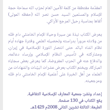
المقدّمة مقتطفة من كلمة الأمين العام لحزب الله سماحة حجة
الإسلام والمسلمين السيد حسن نصر الله (حفظه المولى)
ألقاها بمناسبة رحيل المرجع الأراكي.
يعرض الكتاب نبذة عن سيرة وحياة الإمام الخامنئي دام ظله
من ولادته مروراً بدراسته وتحصيله العلمي وفترة جهاده أيام
نظام الشاه البائد حتى انتصار الثورة الإسلامية في إيران،
ومشاركته في تأسيس النظام الإسلامي وإرساء دعائمه،
والدفاع عنه في الحرب المفروضة، كما يعرض بعض سجاياه
المباركة، ويختم الكتاب بعرض عشرات البيّنات والشهادات من
العلماء من أهل الخبرة على أعلمية الإمام الخامنئي دام ظله
ومرجعيته.
إعداد ونشر: جمعية المعارف الإسلامية الثقافية.
يقع الكتاب في 130 صفحة.
الطبعة: الثالثة تشرين الثاني 2008م 1429هـ.