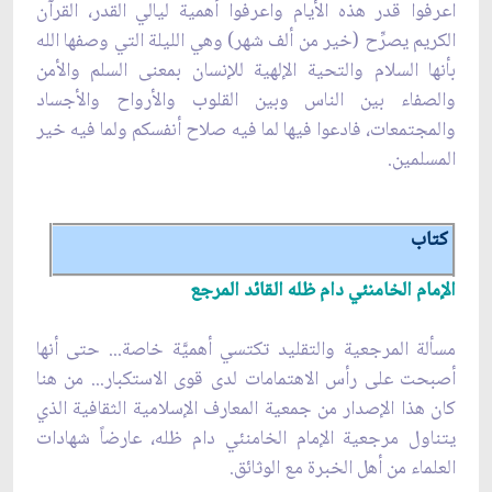
اعرفوا قدر هذه الأيام واعرفوا أهمية ليالي القدر، القرآن
الكريم يصرِّح (خير من ألف شهر) وهي الليلة التي وصفها الله
بأنها السلام والتحية الإلهية للإنسان بمعنى السلم والأمن
والصفاء بين الناس وبين القلوب والأرواح والأجساد
والمجتمعات، فادعوا فيها لما فيه صلاح أنفسكم ولما فيه خير
المسلمين.
كتاب
الإمام الخامنئي دام ظله القائد المرجع
مسألة المرجعية والتقليد تكتسي أهميَّة خاصة... حتى أنها
أصبحت على رأس الاهتمامات لدى قوى الاستكبار... من هنا
كان هذا الإصدار من جمعية المعارف الإسلامية الثقافية الذي
يتناول مرجعية الإمام الخامنئي دام ظله، عارضاً شهادات
العلماء من أهل الخبرة مع الوثائق.