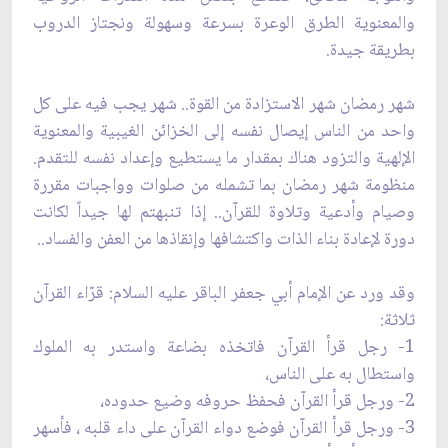
والمعنوية الطرق الوعرة بسرعة وسهولة ونجتاز الدروب
بطريقة جيدة.
شهر رمضان شهر الاستزادة من القوة.. شهر يجب فيه على كل
واحد من الناس إيصال نفسه إلى الخزائن الغيبية والمعنوية
الإلهية والتزود هناك بمقدار ما يستطيع وإعداد نفسه للتقدم.
منظومة شهر رمضان بما تشمله من صلوات وواجبات مقررة
وصيام وأدعية وتلاوة للقرآن.. إذا تنبهتم لها جيداً لكانت
دورة لإعادة بناء الذات واكتشافها وإنقاذها من العفن والفساد..
وقد ورد عن الإمام أبي جعفر الباقر عليه السلام: قرّاء القرآن
ثلاثة:
1- رجل قرأ القرآن فاتخذه بضاعة واستدر به الملوك
واستطال به على الناس،
2- ورجل قرأ القرآن فحفظ حروفه وضيع حدوده،
3- ورجل قرأ القرآن فوضع دواء القرآن على داء قلبه ، فأسهر