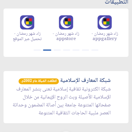
التطبيقات
زاد شهر رمضان -
زاد شهر رمضان -
زاد شهر رمضان -
م
appgallery
appstore
تحميل عبر الموقع
تح
شبكة المعارف الإسلامية
انطلقت الشبكة عام 2002م.
شبكة الكترونية ثقافية إسلامية تعنى بنشر المعارف
الإسلامية الأصيلة وبث الروح الإيمانية من خلال
صفحاتها المتنوعة جامعة بين أصالة المضمون وحداثة
العصر ملبية الحاجات الثقافية المتنوعة