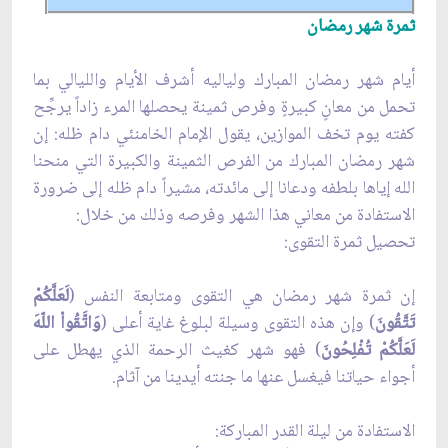
ثمرة شهر رمضان
أيام شهر رمضان المبارك ولياليه أشرف الأيام والليالي بما
تحمل من معانٍ كبيرةٍ وفرص ثمينة يحصلها المرء زاداً يرجِّح
كفته يوم تخف الموازين، يقول الإمام الخامنئي دام ظله: إن
شهر رمضان المبارك من الفرص الثمينة والكبيرة التي منحنا
الله إياها بلطفه ودعانا إلى مائدته، مشيراً دام ظله إلى ضرورة
الاستفادة من معاني هذا الشهر وفرصه وذلك من خلال:
تحصيل ثمرة التقوى:
إن ثمرة شهر رمضان هي التقوى ومتابعة النفس (
لَعَلَّكُمْ
تَتَّقُونَ
) وإن هذه التقوى وسيلة لبلوغ غاية أعلى (
وَاتَّقُواْ اللّهَ
لَعَلَّكُمْ تُفْلِحُونَ
) فهو شهر كغيث الرحمة الذي يهطل على
أجواء حياتنا فيغسل عنها ما جنته أيدينا من آثام.
الاستفادة من ليلة القدر المباركة: