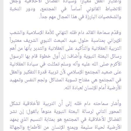
واعتبار العقل معياراً وسيادة الفضائل الأخلاقية وجعل
الانضباط القانوني أساساً في المجتمع، ودور النخبة
والشخصيات البارزة في هذا المجال مهم جداً.
وقدّم سماحة القائد دام ظله التهاني للأمة الإسلامية والشعب
الإيراني بمناسبة حلول عيد المبعث النبوي الشريف معتبراً
التربية العقلانية والتأكيد على العقلانية والتدبر بأنها من أهم
رسائل البعثة النبوية وأضاف: إن أول خطوة قام بها الرسول
الأكرم صلى الله عليه وآله وسلم تمثّلت في سيادة العقلانية
على صعيد المجتمع الإسلامي لأن تربية قدرة التفكير والعقل
في المجتمع هي مفتاح تسوية المشاكل ولجم النفس وتمهيد
الأرضية أمام الإنسان لعبادة الله.
وأشار سماحته دام ظله إلى أن التربية الأخلاقية تشكل
المحور الثاني لرسالة البعثة النبوية منوهاً بالقول: إن نشر
الفضائل الأخلاقية في المجتمع هو بمثابة النسيم الذي يمهد
الأرضية لحياة سليمة ويمنع الإنسان من الأطماع والجهالة