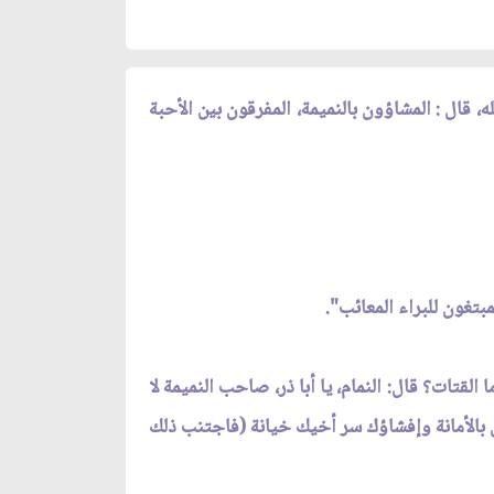
ه، قال : المشاؤون بالنميمة، المفرقون بين الأحبة
مبتغون للبراء المعائب".
ا القتات؟ قال: النمام، يا أبا ذر، صاحب النميمة لا
لس بالأمانة وإفشاؤك سر أخيك خيانة (فاجتنب ذلك