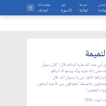
صدى
دوحة
نور
مؤسسات
لولاية
الولاية
الأسبوع
المعارف
لنميمة
 أبي عبد الله عليه السلام قال: "قال رسول
له صلى الله عليه وآله وسلم ألا أنبئكم
راركم؟ قالوا: بلى يا رسول الله، قال :
مشاؤون بالنميمة، المفرقون بين الأحبة الباغون
براء المعايب".
 الزوار: 1105