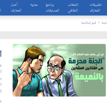
تطبيقات
الخطاب
برنامج
جذوة
أخبار
المعارف
الثقافي
المسابقات
المعارف
ا
مية
قيم إسلامية
ا
عن
ال
بش
ال
لل
عدد