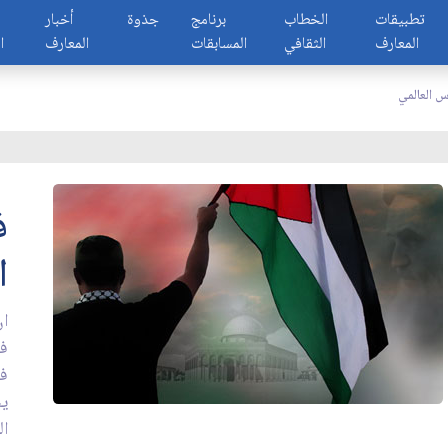
تطبيقات
الخطاب
برنامج
جذوة
أخبار
المعارف
الثقافي
المسابقات
المعارف
ا
س العالمي
ف
ا
ان
فل
فل
يخ
ال