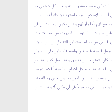
لاستعادته كل حسب مقدرته إنه واجب كل شخص
بما
اء الإسلام ويجب استردادها ثانياً ثمة ثمانية
مح لهم بأداء أرائهم ولا أن يكون لهم ممثلون في
قبل سنوات وما يقوم به الصهاينة من عمليات حفر
ين، فليس من مسلم يستطيع التنصل من عب ء هذا
افهم جعل قضية فلسطين واسم فلسطين طي النسيان
ا كان يتمتع به من تدبير، وهذا عمل كبير هذا من
ن وقد شاهدتم خلال الأيام الماضية أفلاما تجسد
يون وبعض الغربيين الذين يدعون حمل رسالة نشر
ه وصوته ليس مسموعاً في أي مكان ألا وهو الشعب