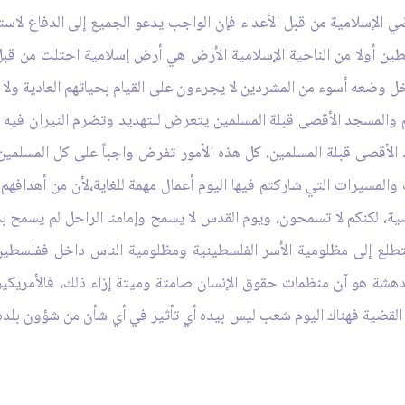
ضي الإسلامية من قبل الأعداء فإن الواجب يدعو الجميع إلى الدفاع 
أولا من الناحية الإسلامية الأرض هي أرض إسلامية احتلت من قبل أعد
وضعه أسوء من المشردين لا يجرءون على القيام بحياتهم العادية ولا يس
هم والمسجد الأقصى قبلة المسلمين يتعرض للتهديد وتضرم النيران فيه 
لأقصى قبلة المسلمين، كل هذه الأمور تفرض واجباً على كل المسلم
ت والمسيرات التي شاركتم فيها اليوم أعمال مهمة للغاية،لأن من أهد
ة، لكنكم لا تسمحون، ويوم القدس لا يسمح وإمامنا الراحل لم يسمح بم
ننا نتطلع إلى مظلومية الأسر الفلسطينية ومظلومية الناس داخل ففلسطي
لدهشة هو آن منظمات حقوق الإنسان صامتة وميتة إزاء ذلك، فالأمريك
القضية فهناك اليوم شعب ليس بيده أي تأثير في أي شأن من شؤون بلد