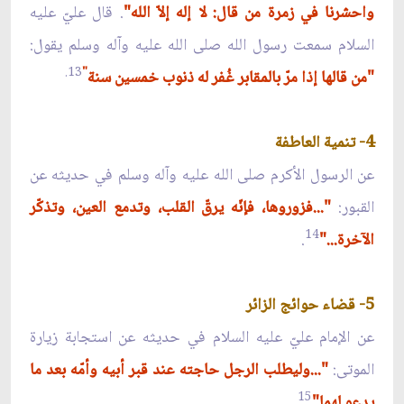
واحشرنا في زمرة من قال: لا إله إلاّ الله"
. قال عليّ عليه
السلام سمعت رسول الله صلى الله عليه وآله وسلم يقول:
13.
"
"من قالها إذا مرّ بالمقابر غُفر له ذنوب خمسين سنة
4- تنمية العاطفة
عن الرسول الأكرم صلى الله عليه وآله وسلم في حديثه عن
القبور:
"...فزوروها، فإنّه يرقّ القلب، وتدمع العين، وتذكّر
14
الآخرة..."
.
5- قضاء حوائج الزائر
عن الإمام عليّ عليه السلام في حديثه عن استجابة زيارة
الموتى:
"...وليطلب الرجل حاجته عند قبر أبيه وأمّه بعد ما
15
يدعو لهما"
.