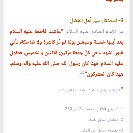
6- استذكار سير أهل الفضل
عن الإمام الصادق عليه السلام:
"عاشت فاطمة عليه السلام
بعد أبيها خمسة وسبعين يومًا لم تُرَ كاشرة ولا ضاحكة، تأتي
قبور الشهداء في كلّ جمعة مرّتين: الاثنين والخميس، فتقول
عليه السلام: ههنا كان رسول الله صلى الله عليه وآله وسلم،
16
ههنا كان المشركون"
.
*
كتاب
كيف نتواصل مع الناس؟
، سماحة الشيخ أكرم بركات.
1- الكلينيّ، الكافي، محمّد، ج3، ص 230.
2- المصدر السابق نفسه.
3- المصدر السابق، ص 228.