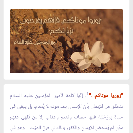
1
"زوروا موتاكم..."
، إنّها كلمة لأمير المؤمنين عليه السلام
تنطلق من الإيمان بأنّ الإنسان بعد موته لا يُعدم، بل يبقى في
حياة برزخيّة فيها حساب ونعيم وعذاب إلاّ من يُلهى عنهم
ممّن لم يُمحض الإيمان والكفر، وبالتالي فإنّ الميّت - وهو في