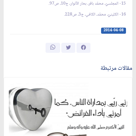
15- المجلسيّ، محمّد باقر، بحار الأنوار، ج10، ص97.
16- الكلينيّ، محمّد، الكافي، ج3، ص228.
2014-04-08
مقالات مرتبطة