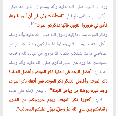
ورد أنّ النبيّ صلى الله عليه وآله وسلم زار قبر أمّه فبكى
وأبكى من حوله... ثمّ قال:
"استأذنت ربّي في أن أزور قبرها،
10
فأذن لي فزوروا القبور، فإنّها تذكّركم الموت"
.
وذكر الموت ممّا دعا إليه رسول الله صلى الله عليه وآله وسلم
وأهل بيته عليهم السلام، وحثّوا عليه ليكون رادعًا للإنسان عن
المعاصي داعيًا للتفكير بكماله الأخرويّ من عبادة لله وخدمة
للمجتمع، لذا ورد عن النبيّ الأكرم صلى الله عليه وآله وسلم
أنّه قال:
"أفضل الزهد في الدنيا ذكر الموت، وأفضل العبادة
ذكر الموت، وأفضل التفكّر ذكر الموت، فمن أثقله ذكر الموت،
11
وجد قبره روضة من رياض الجنّة"
، وعن الإمام عليّ عليه
السلام:
"أكثروا ذكر الموت، ويوم خروجكم من القبور،
وقيامكم بين يدي الله عزّ وجلّ، يهوّن عليكم المصائب"
.