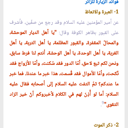
فوائد الزيارة للزائر
1- العبرة والاتعاظ
عن أمير المؤمنين عليه السلام وقد رجع من صفّين، فأشرف
على القبور بظاهر الكوفة وقال:
"يا أهل الديار الموحشة،
والمحالّ المقفرة، والقبور المظلمة، يا أهل التربة، يا أهل
الغربة، يا أهل الوحدة، يا أهل الوحشة، أنتم لنا فرط سابق،
ونحن لكم تبع لاحق، أمّا الدور فقد سُكنت، وأمّا الأزواج فقد
نُكحت، وأمّا الأموال فقد قُسمت، هذا خبر ما عندنا، فما خبر
ما عندكم؟ ثمّ التفت عليه السلام إلى أصحابه فقال عليه
السلام: أما لو أُذِنَ لهم في الكلام لأخبروكم أنّ خير الزاد
9
التقوى"
.
2- ذكر الموت