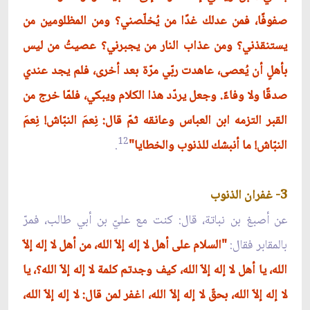
صفوفًا، فمن عدلك غدًا من يُخلّصني؟ ومن المظلومين من
يستنقذني؟ ومن عذاب النار من يجبرني؟ عصيتُ من ليس
بأهلٍ أن يُعصى، عاهدت ربّي مرّة بعد أخرى، فلم يجد عندي
صدقًا ولا وفاءً. وجعل يردّد هذا الكلام ويبكي، فلمّا خرج من
القبر التزمه ابن العباس وعانقه ثمّ قال: نِعمَ النبّاش! نِعمَ
12
النبّاش! ما أنبشك للذنوب والخطايا"
.
3- غفران الذنوب
عن أصبغ بن نباتة، قال: كنت مع عليّ بن أبي طالب، فمرّ
بالمقابر فقال:
"السلام على أهل لا إله إلاّ الله، من أهل لا إله إلاّ
الله، يا أهل لا إله إلاّ الله، كيف وجدتم كلمة لا إله إلاّ الله؟، يا
لا إله إلاّ الله، بحقّ لا إله إلاّ الله، اغفر لمن قال: لا إله إلاّ الله،