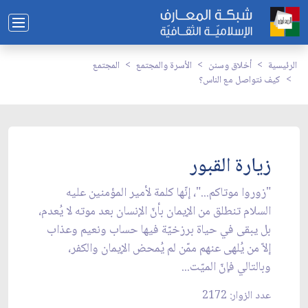
الرئيسية
أخلاق وسنن
الأسرة والمجتمع
المجتمع
كيف نتواصل مع الناس؟
زيارة القبور
"زوروا موتاكم..."، إنّها كلمة لأمير المؤمنين عليه
السلام تنطلق من الإيمان بأنّ الإنسان بعد موته لا يُعدم،
بل يبقى في حياة برزخيّة فيها حساب ونعيم وعذاب
إلاّ من يُلهى عنهم ممّن لم يُمحض الإيمان والكفر،
وبالتالي فإنّ الميّت...
عدد الزوار: 2172