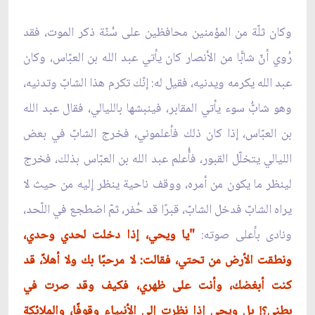
وكان ثلّة من المؤمنين محافظين على سُنّة ذكر الموت، فقد
رُوي أنّ شابًّا من الأنصار كان يأتي عبد الله بن العبّاس، وكان
عبد الله يكرمه ويدنيه، فقيل له: إنّك تكرم هذا الشابّ وتدنيه،
وهو شابُّ سوء يأتي المقابر، فينبشها بالليالي، فقال عبد الله
بن العبّاس، إذا كان ذلك فأعلموني، فخرج الشابّ في بعض
الليالي يتخلّل القبور، فأُعلم عبد الله بن العبّاس بذلك، فخرج
لينظر ما يكون من أمره، ووقف ناحية ينظر إليه من حيث لا
يراه الشابّ فدخل الشابّ، قبرًا قد حُفر، ثمّ اضطجع في اللّحد،
ونادى بأعلى صوته:
"يا ويحي، إذا دخلت لحدي وحدي،
ونطقت الأرض من تحتي، فقالت: لا مرحبًا بك ولا أهلاً، قد
كنت أبغضك، وأنت على ظهري، فكيف وقد صرت في
بطني؟! بل ويحي إذا نظرت إلى الأنبياء وقوفًا، والملائكة