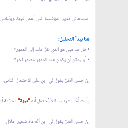
استدعاني مدير المؤسّسة التي أعمل فيها، ووبّخني 
هنا يبدأ التحليل:
• هل صاحبي هو الذي نقل ذلك إلى المدير؟
• أو يمكن أن يكون عند المدير مصدر آخر؟
إنّ حسن الظنّ يقول لي: ابنِ على الاحتمال الثاني.
رأيت أخًا يشرب سائلاً يُحتمَل أنه
"بيرة"
محرّمة أو
إنّ حسن الظنّ يقول لي: ابنِ أنّه ماء شعير حلال.