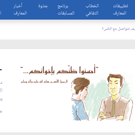
تطبيقات
الخطاب
برنامج
جذوة
أخبار
المعارف
الثقافي
المسابقات
المعارف
ا
ف نتواصل مع الناس؟
ح
دع
ال
يف
عدد