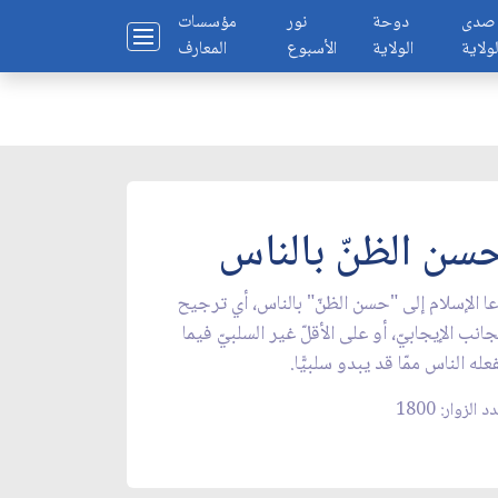
صدى
دوحة
نور
مؤسسات
لولاية
الولاية
الأسبوع
المعارف
سن الظنّ بالناس
ا الإسلام إلى "حسن الظنّ" بالناس، أي ترجيح
جانب الإيجابيّ، أو على الأقلّ غير السلبيّ فيما
عله الناس ممّا قد يبدو سلبيًّا.
 الزوار: 1800