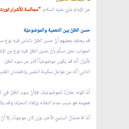
عن الإمام عليّ عليه السلام:
"مجالسة الأشرار تورث س
حسن الظنّ بين التعمية والموضوعيّة
قد يعتقد بعضهم أنَّ حسن الظنّ بالناس فيه نوع سل
الجواب: نحن نسلِّم بأنّ حسن الظنّ فيه نوع من الإغم
الأول: أنّه قد يكون موضوعيّاً أكثر من سوء الظنّ.
الثاني: أنّه من عوامل سكينة النفس واطمئنان القلب
أمّا كونه مقاربًا للموضوعيّة, فلأنّ سوء الظنّ ف
همومه هو سبب عدم التفاته وإلقاء التحيّة، وقد يك
أمّا الاحتمال السلبيّ الآخر، وإن كان موجودًا، إلاّ أ