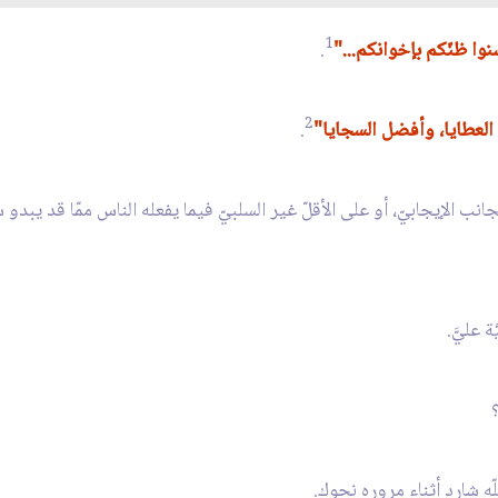
1
وا ظنّكم بإخوانكم..."
.
2
العطايا، وأفضل السجايا"
.
ب الإيجابيّ، أو على الأقلّ غير السلبيّ فيما يفعله الناس ممّا قد يبدو سلب
 عليَّ.
لّه شارد أثناء مروره نحوك.