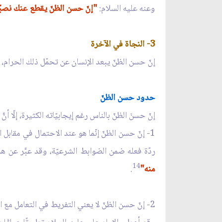
وعنه عليه السلام:
"إنّ حسن الظنّ يقطع عنك نصبً
3- النجاة في الآخرة
إنّ حسن الظنّ يبعد الإنسان عن تحمّل ذلك الحرام، وه
حدود حسن الظنّ
إنّ حسنَ الظنّ بالناس رغم إيجابيّاته الكثيرة، إلّا أنَّ
1- إنّ حسن الظنّ إنّما هو عند الاحتمال في مقابل
ردّة فعله ضمن الضوابط الشرعيّة، وقد عبَّر عن هذ
14
منه"
.
2- إنّ حسن الظنّ لا يعني التفريط في التعامل مع الآخرين بثقة مطلقة، فعن الإمام الصادق عليه السلام: