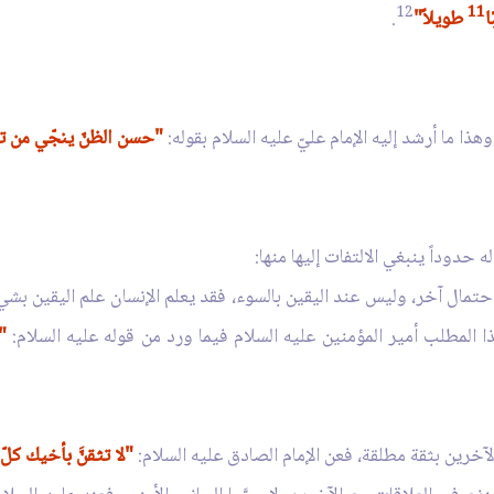
12
11
ا
طويلاً"
.
ذا ما أرشد إليه الإمام عليّ عليه السلام بقوله:
"حسن الظنّ ينجّي من تقل
 له حدوداً ينبغي الالتفات إليها منها:
 احتمال آخر، وليس عند اليقين بالسوء، فقد يعلم الإنسان علم اليقين بشيء
ا المطلب أمير المؤمنين عليه السلام فيما ورد من قوله عليه السلام:
"
"لا تثقنَّ بأخيك كل