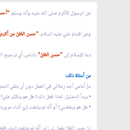
عن الرسول الأكرم صلى الله عليه وآله وسلم:
"أحسن
وعن الإمام عليّ عليه السلام:
"حسن الظنّ من أكرم 
دعا الإسلام إلى
"حسن الظنّ"
بالناس، أي ترجيح الجان
من أمثلة ذلك:
مرَّ أمامي أحد زملائي في العمل دون أن يلقي التحيَّة
• يبدأ التحليل: لماذا فعل ذلك؟ هل هو يتكبّر عليّ؟
• هل هو يبغضني؟ أو أنّه لم يلتفت إليَّ أثناء مروره؟
إنّ حسن الظنّ يقول لي: ابنِ أنّه لم يلتفت إليك، فلع