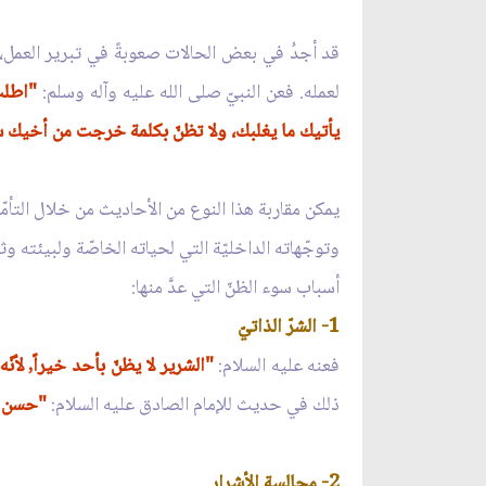
قد أجدُ في بعض الحالات صعوبةً في تبرير العمل، 
لعمله. فعن النبيّ صلى الله عليه وآله وسلم:
"اطلب 
يأتيك ما يغلبك، ولا تظنّ بكلمة خرجت من أخيك سو
يمكن مقاربة هذا النوع من الأحاديث من خلال التأمّل
وتوجّهاته الداخليّة التي لحياته الخاصّة ولبيئته وث
أسباب سوء الظنّ التي عدَّ منها:
1- الشرّ الذاتيّ
فعنه عليه السلام:
"الشرير لا يظنّ بأحد خيراً, لأنّه
ذلك في حديث للإمام الصادق عليه السلام:
"حسن ا
2- مجالسة الأشرار