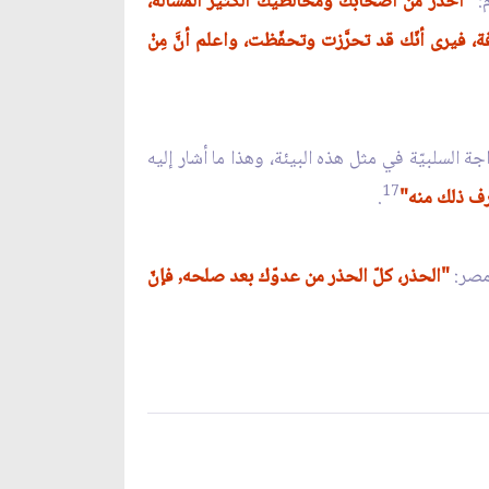
م:
"احذر من أصحابك ومخالطيك الكثير المسألة،
 فيرى أنّك قد تحرَّزت وتحفّظت، واعلم أنَّ مِنْ
السلبيّة في مثل هذه البيئة، وهذا ما أشار إليه
17
عرف ذلك منه"
.
"الحذر، كلّ الحذر من عدوّك بعد صلحه, فإنّ