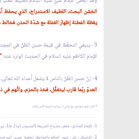
وقد أعطى الإمام عليّ عليه السلام تطبيقًا عمليًّا 
الخشن البحث، اللطيف الاستدراج، الذي يحفظ أوَّل 
يقظة الفطنة إظهارَ الغفلة مع شدّة الحذر، فخالط 
3- ينبغي التحفّظ في قيمة حسن الظنّ في المجتم
الإمام الكاظم عليه السلام في الحديث الوارد عنه:
"
4- إنّ حسن الظنّ بالناس لا يشمل أعداء الله تعالى، وهذا ما أشار إليه الإمام عليّ عليه السلام في عهده لمالك الأشتر لمّا ولاّه مصر:
العدوّ ربّما قارب ليتغفَّل، فخذ بالحزم، واتَّهم في
* كتاب
كيف نتواصل مع الناس؟
، سماحة الشيخ أكرم بركات.
1- الإمام الصادق، جعفر، مصباح الشريعة (المنسوب إليه)، ط1، بيروت، الأعلمي، 1980م، ص173.
2- الواسطي، علي، عيون الحكم والمواعظ، تحقيق حسين البيرجندي، ط1، قم، دار الحديث، (لا،ت)، ص228.