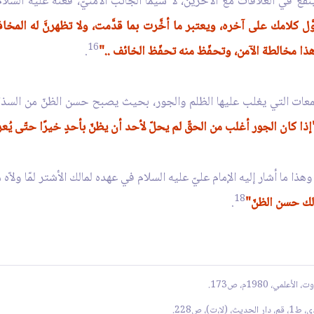
ينفع في العلاقات مع الآخرين، لا سيَّما الجانب الأمنيّ، فعنه عليه السلا
كلامك على آخره، ويعتبر ما أخَّرت بما قدَّمت، ولا تظهرنَّ له المخافة،
16
هذا مخالطة الآمن، وتحفّظ منه تحفّظ الخائف .."
.
عات التي يغلب عليها الظلم والجور، بحيث يصبح حسن الظنّ من السذاجة 
إذا كان الجور أغلب من الحقّ لم يحلّ لأحد أن يظنّ بأحدٍ خيرًا حتّى يُ
18
 ذلك حسن الظنّ"
.