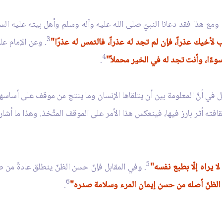
ومع هذا فقد دعانا النبيّ صلى الله عليه وآله وسلم وأهل بيته عليه ا
3
لأخيك عذراً، فإن لم تجد له عذراً، فالتمس له عذرًا"
. وعن الإمام عل
4
ءًا، وأنت تجد له في الخير محملاً"
.
 في أنَّ المعلومة بين أن يتلقاها الإنسان وما ينتج من موقف على أساسها تم
قافته أثر بارز فيها، فينعكس هذا الأمر على الموقف المتَّخذ. وهذا ما أشا
5
 لا يراه إلّا بطبع نفسه"
. وفي المقابل فإنّ حسن الظنّ ينطلق عادةً من ص
6
لظنّ أصله من حسن إيمان المرء وسلامة صدره"
.